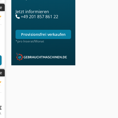
ge
Jetzt informieren
+49 201 857 861 22
provisionsfrei verkaufen
*pro Inserat/Monat
ge
€
t.
Bilder anfragen