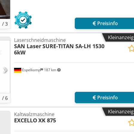
Preisinfo
1
/
3
Kleinanzei
Laserschneidmaschine
SAN Laser
SURE-TITAN SA-LH 1530
6kW
Espelkamp
187 km
Preisinfo
1
/
6
Kleinanzei
Kaltwalzmaschine
EXCELLO
XK 875