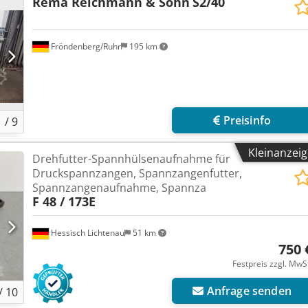
Rema Reichmann & Sohn
S2/40
Fröndenberg/Ruhr
195 km
Preisinfo
1
/
9
Kleinanzei
Drehfutter-Spannhülsenaufnahme für
Druckspannzangen, Spannzangenfutter,
Spannzangenaufnahme, Spannza
F 48 / 173E
Hessisch Lichtenau
51 km
750 
Festpreis zzgl. MwS
Anfrage senden
/
10