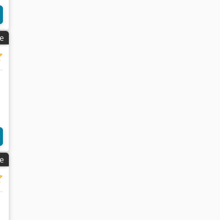
ge
ge