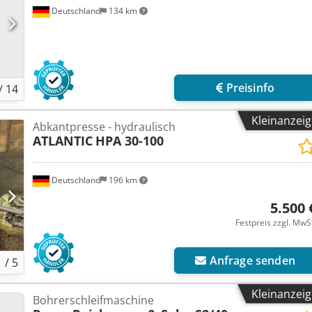
Deutschland
134 km
Preisinfo
/
14
Kleinanzei
Abkantpresse - hydraulisch
ATLANTIC
HPA 30-100
Deutschland
196 km
5.500 
Festpreis zzgl. MwS
Anfrage senden
1
/
5
Kleinanzei
Bohrerschleifmaschine