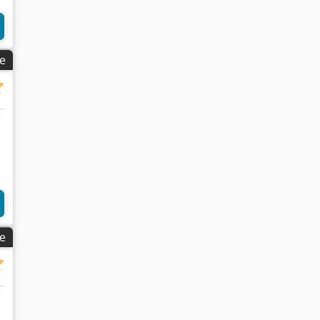
ge
Bilder anfragen
ge