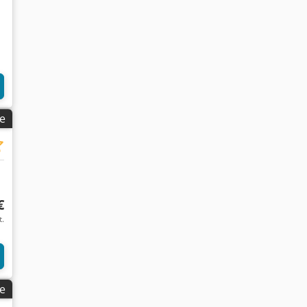
ge
€
t.
ge