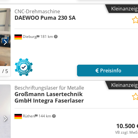
Kleinanzei
CNC-Drehmaschine
DAEWOO
Puma 230 SA
Dieburg
181 km
Preisinfo
1
/
5
Kleinanzei
Beschriftungslaser für Metalle
Großmann Lasertechnik
GmbH
Integra Faserlaser
Rüthen
144 km
10.500 
VB zzgl. MwS
Mehr 