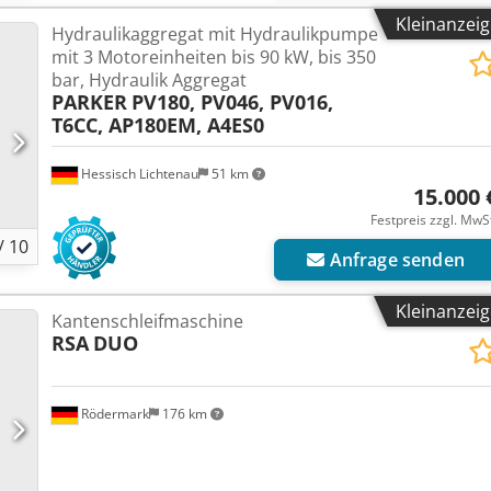
Kleinanzei
Hydraulikaggregat mit Hydraulikpumpe
mit 3 Motoreinheiten bis 90 kW, bis 350
bar, Hydraulik Aggregat
PARKER
PV180, PV046, PV016,
T6CC, AP180EM, A4ES0
Hessisch Lichtenau
51 km
15.000 
Festpreis zzgl. MwS
/
10
Anfrage senden
Kleinanzei
Kantenschleifmaschine
RSA
DUO
Rödermark
176 km