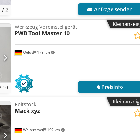
Anfrage senden
1
/
2
Kleinanzei
Werkzeug Voreinstellgerät
PWB
Tool Master 10
Oelde
173 km
Preisinfo
/
10
Kleinanzei
Reitstock
Mack
xyz
Weiterstadt
192 km