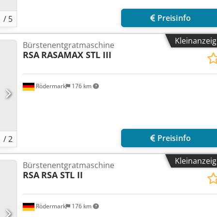
Preisinfo
1
/
5
Kleinanzei
Bürstenentgratmaschine
RSA
RASAMAX STL III
Rödermark
176 km
Mehr 
Preisinfo
1
/
2
Kleinanzei
Bürstenentgratmaschine
RSA
RSA STL II
Rödermark
176 km