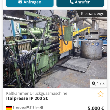
Anfragen
Anrufen
Kleinanzeige
1
/
8
Kaltkammer Druckgussmaschine
Italpresse
IP 200 SC
5.000 €
Ennepetal
218 km