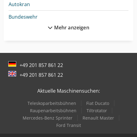
Autokran
Bundeswehr
Mehr anzeigen
Cnc-Gravier- Und Fräsmaschine
Drahtricht- Und Abschneidemaschine
Enthaarungsmaschine Für Schweine
+49 201 857 861 22
Feuerwehr
+49 201 857 861 22
Gabelstapler Diesel
Aktuelle Maschinensuchen:
Gabelstapler Elektro
Teleskoparbeitsbühnen
Fiat Ducato
Holz Cnc
Raupenarbeitsbühnen
Tiltrotator
Holz Schredder
Mercedes-Benz Sprinter
Renault Master
Ford Transit
Hubwagen Manuell