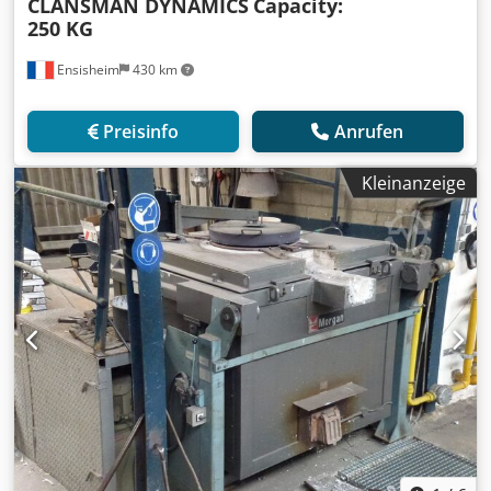
CLANSMAN DYNAMICS
Capacity:
250 KG
Ensisheim
430 km
Preisinfo
Anrufen
Kleinanzeige