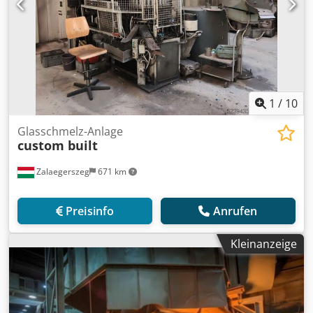
1
/
10
Glasschmelz-Anlage
custom built
Zalaegerszeg
671 km
Preisinfo
Anrufen
Kleinanzeige