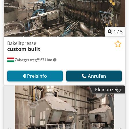
1
/
5
Bakelitpresse
custom built
Zalaegerszeg
671 km
Preisinfo
Anrufen
Kleinanzeige