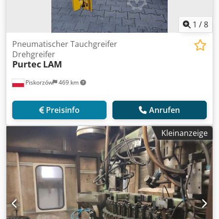
1
/
8
Pneumatischer Tauchgreifer
Drehgreifer
Purtec
LAM
Piskorzów
469 km
Preisinfo
Anrufen
Kleinanzeige