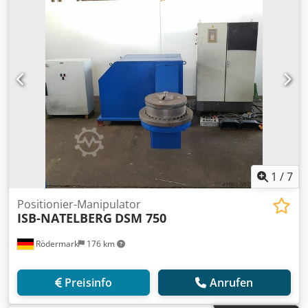
1
/
7
Positionier-Manipulator
ISB-NATELBERG
DSM 750
Rödermark
176 km
Preisinfo
Anrufen