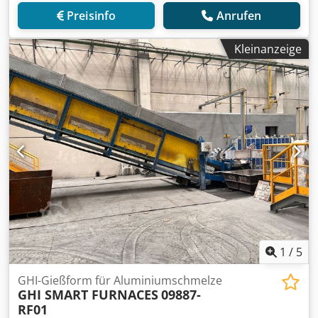
Preisinfo
Anrufen
Kleinanzeige
1
/
5
GHI-Gießform für Aluminiumschmelze
GHI SMART FURNACES
09887-
RF01