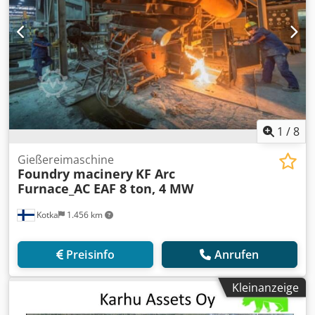
1
/
8
Gießereimaschine
Foundry macinery
KF Arc
Furnace_AC EAF 8 ton, 4 MW
Kotka
1.456 km
Preisinfo
Anrufen
Kleinanzeige