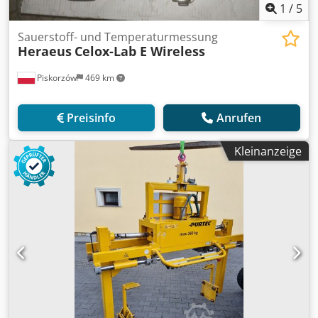
1
/
5
Sauerstoff- und Temperaturmessung
Heraeus
Celox-Lab E Wireless
Piskorzów
469 km
Preisinfo
Anrufen
Kleinanzeige