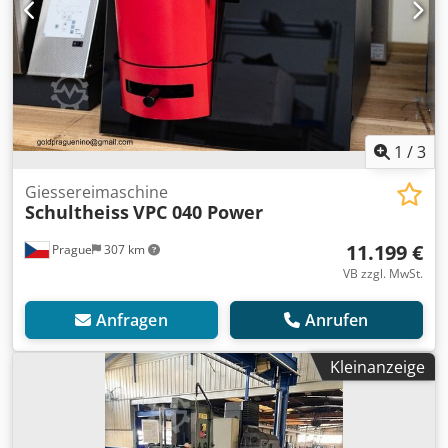
1
/
3
Giessereimaschine
Schultheiss
VPC 040 Power
11.199 €
Prague
307 km
VB zzgl. MwSt.
Anfragen
Anrufen
Kleinanzeige