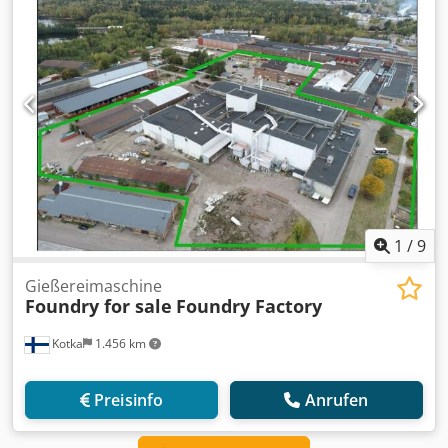
1
/
9
Gießereimaschine
Foundry for sale
Foundry Factory
Kotka
1.456 km
Preisinfo
Anrufen