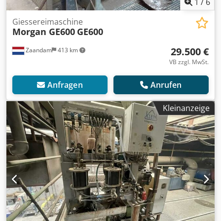
1
/
6
Giessereimaschine
Morgan GE600
GE600
29.500 €
Zaandam
413 km
VB zzgl. MwSt.
Anfragen
Anrufen
Kleinanzeige