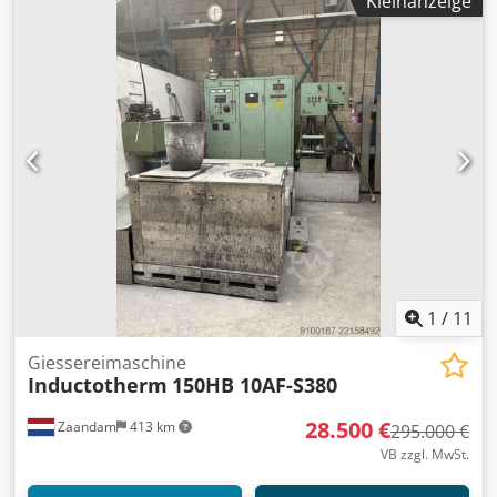
Kleinanzeige
1
/
11
Giessereimaschine
Inductotherm
150HB 10AF-S380
28.500 €
Zaandam
413 km
295.000 €
VB zzgl. MwSt.