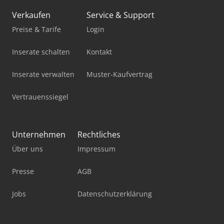
Mercdes 1113
Verkaufen
Service & Support
Mig Mag Schweißgerät
Preise & Tarife
Login
Mobiles Sägewerk
Inserate schalten
Kontakt
Pick-And-Place-Roboter
Inserate verwalten
Muster-Kaufvertrag
Standbodenbeutel-Füll- Und Verschließmaschine
Vertrauenssiegel
Stromaggregat 200 Kva
Stromerzeuger Diesel
Unternehmen
Rechtliches
Über uns
Impressum
Säge Spalt Automat
Werkstatt-Auflösung
Presse
AGB
Werkstattpresse 100 T
Jobs
Datenschutzerklärung
Werkzeug-Einstell- Und Messgerät