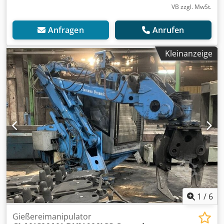
VB zzgl. MwSt.
Anfragen
Anrufen
Kleinanzeige
1
/
6
Gießereimanipulator