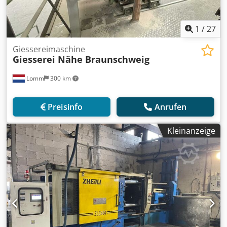
1
/
27
Giessereimaschine
Giesserei Nähe Braunschweig
Lomm
300 km
Preisinfo
Anrufen
Kleinanzeige