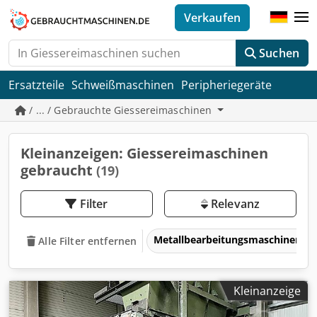
Verkaufen
Suchen
Ersatzteile
Schweißmaschinen
Peripheriegeräte
/ ... / Gebrauchte Giessereimaschinen
Kleinanzeigen: Giessereimaschinen
gebraucht
(19)
Filter
Relevanz
Metallbearbeitungsmaschinen 
Alle Filter entfernen
Kleinanzeige