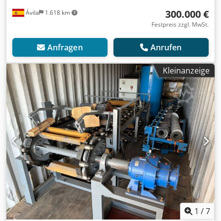
300.000 €
Ávila
1.618 km
Festpreis zzgl. MwSt.
Anfragen
Anrufen
Kleinanzeige
1
/
7