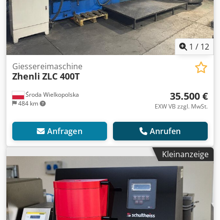
1
/
12
Giessereimaschine
Zhenli
ZLC 400T
35.500 €
Środa Wielkopolska
484 km
EXW VB zzgl. MwSt.
Anfragen
Anrufen
Kleinanzeige