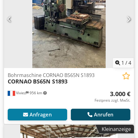
1
/
4
Bohrmaschine CORNAO BS65N S1893
CORNAO
BS65N S1893
3.000 €
Viviez
956 km
Festpreis zzgl. MwSt.
Anfragen
Anrufen
Kleinanzeige