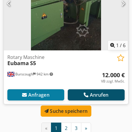
1
/
6
Rotary Maschine
Eubama
S5
12.000 €
Burscough
942 km
VB zzgl. MwSt.
Anfragen
Anrufen
Suche speichern
«
1
2
3
»