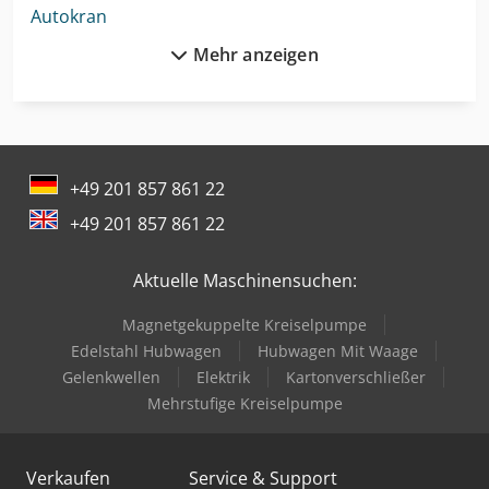
Autokran
Mehr anzeigen
Autotransporter
Bundeswehr
Cnc-Gravier- Und Fräsmaschine
+49 201 857 861 22
Drahtricht- Und Abschneidemaschine
+49 201 857 861 22
Enthaarungsmaschine Für Schweine
Aktuelle Maschinensuchen:
Feuerwehr
Magnetgekuppelte Kreiselpumpe
Gabelstapler Diesel
Edelstahl Hubwagen
Hubwagen Mit Waage
Gabelstapler Elektro
Gelenkwellen
Elektrik
Kartonverschließer
Mehrstufige Kreiselpumpe
Hubwagen Manuell
Ladekran
Verkaufen
Service & Support