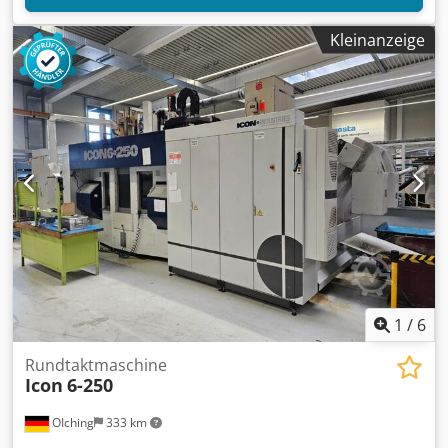
Kleinanzeige
1
/
6
Rundtaktmaschine
Icon
6-250
OIching
333 km