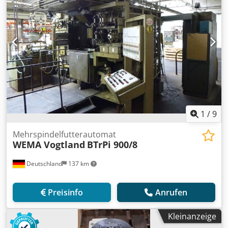
1
/
9
Mehrspindelfutterautomat
WEMA Vogtland
BTrPi 900/8
Deutschland
137 km
Preisinfo
Anrufen
Kleinanzeige