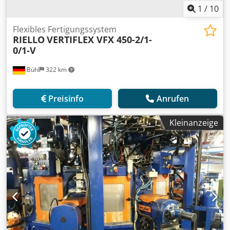
1
/
10
Flexibles Fertigungssystem
RIELLO
VERTIFLEX VFX 450-2/1-
0/1-V
Bühl
322 km
Preisinfo
Anrufen
Kleinanzeige