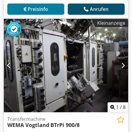
Preisinfo
Anrufen
Kleinanzeige
1
/
8
Transfermachine
WEMA Vogtland
BTrPi 900/8