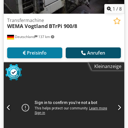
1
/
8
Transfermachine
WEMA Vogtland
BTrPi 900/8
Deutschland
137 km
Preisinfo
Anrufen
Kleinanzeige