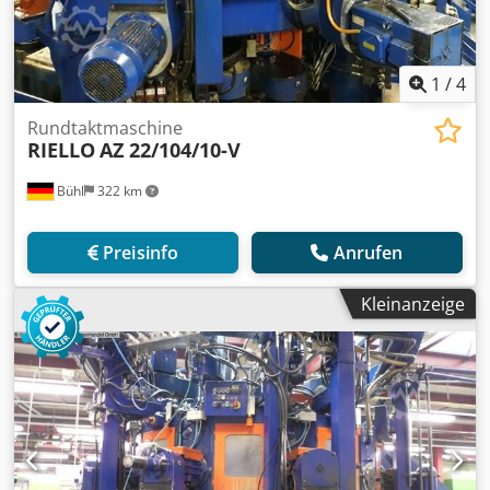
1
/
4
Rundtaktmaschine
RIELLO
AZ 22/104/10-V
Bühl
322 km
Preisinfo
Anrufen
Kleinanzeige