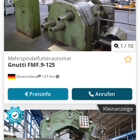
1
/
10
Mehrspindelfutterautomat
Gnutti
FMF.9-125
Deutschland
137 km
Preisinfo
Anrufen
Kleinanzeige