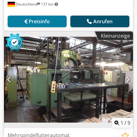
Deutschland
137 km
Preisinfo
Anrufen
Kleinanzeige
1
/
9
Mehrspindelfutterautomat