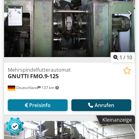
1
/
10
Mehrspindelfutterautomat
GNUTTI
FMO.9-125
Deutschland
137 km
Preisinfo
Anrufen
Kleinanzeige