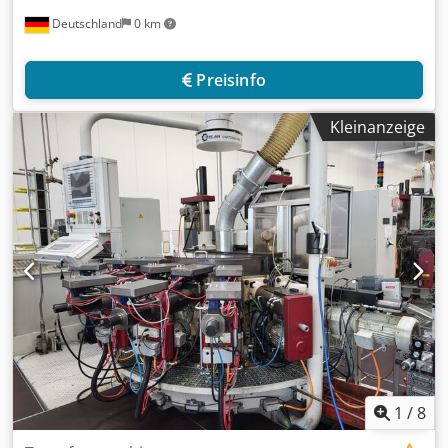
Deutschland
0 km
Preisinfo
Kleinanzeige
1
/
8