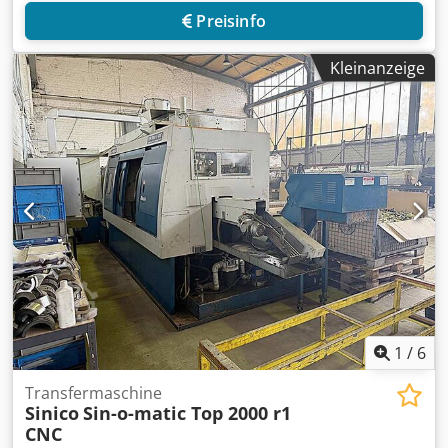
Preisinfo
Kleinanzeige
1
/
6
Transfermaschine
Sinico
Sin-o-matic Top 2000 r1
CNC