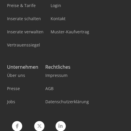
Mb Trac
Preise & Tarife
Login
Mercdes 1113
Inserate schalten
Kontakt
Mobiles Sägewerk
Inserate verwalten
Muster-Kaufvertrag
Pick-And-Place-Roboter
Vertrauenssiegel
Standbodenbeutel-Füll- Und Verschließmaschine
Tec Freetec
Unternehmen
Rechtliches
Über uns
Impressum
Trafo 20 Kv
Werkstatt-Auflösung
Presse
AGB
Werkstattpresse 100 T
Jobs
Datenschutzerklärung
Werkzeug-Einstell- Und Messgerät