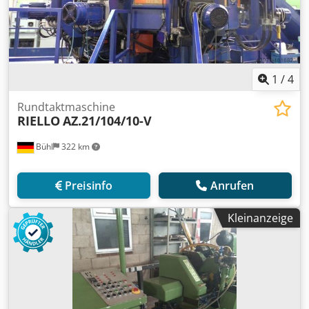
1
/
4
Rundtaktmaschine
RIELLO
AZ.21/104/10-V
Bühl
322 km
Preisinfo
Anrufen
Kleinanzeige