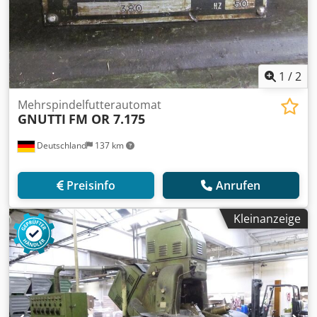
1
/
2
Mehrspindelfutterautomat
GNUTTI
FM OR 7.175
Deutschland
137 km
Preisinfo
Anrufen
Kleinanzeige