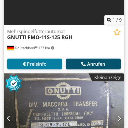
1
/
9
Mehrspindelfutterautomat
GNUTTI
FMO-11S-125 RGH
Deutschland
137 km
Preisinfo
Anrufen
Kleinanzeige