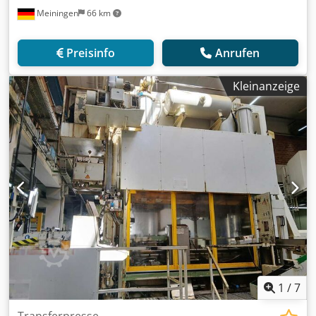
Meiningen
66 km
Preisinfo
Anrufen
Kleinanzeige
1
/
7
Transferpresse