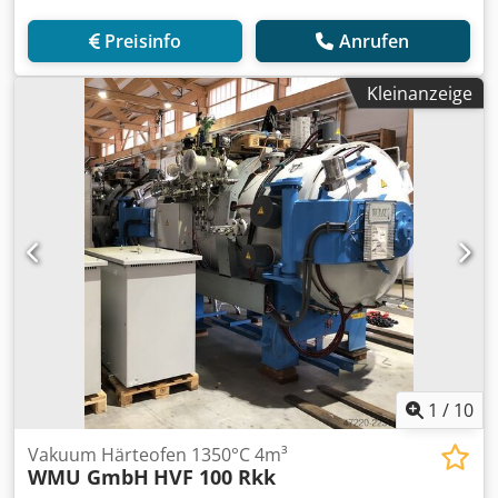
Preisinfo
Anrufen
Kleinanzeige
1
/
10
Vakuum Härteofen 1350°C 4m³
WMU GmbH
HVF 100 Rkk