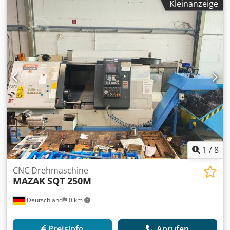
Kleinanzeige
1
/
8
CNC Drehmaschine
MAZAK
SQT 250M
Deutschland
0 km
Preisinfo
Anrufen