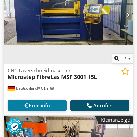
1
/
5
CNC Laserschneidmaschine
Microstep
FibreLas MSF 3001.15L
Deutschland
0 km
Preisinfo
Anrufen
Kleinanzeige