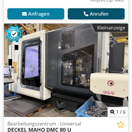
Festpreis zzgl. MwSt.
Anfragen
Anrufen
Kleinanzeige
1
/
6
Bearbeitungszentrum - Universal
DECKEL MAHO
DMC 80 U