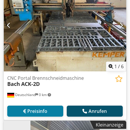
1
/
6
CNC Portal Brennschneidmaschine
Bach
ACK-2D
Deutschland
0 km
Preisinfo
Anrufen
Kleinanzeige