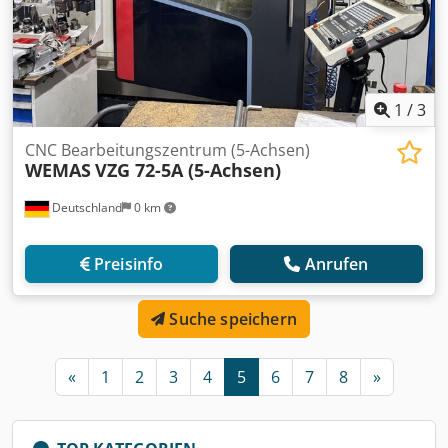
1
/
3
CNC Bearbeitungszentrum (5-Achsen)
WEMAS
VZG 72-5A (5-Achsen)
Deutschland
0 km
Preisinfo
Anrufen
Suche speichern
«
1
2
3
4
5
6
7
8
»