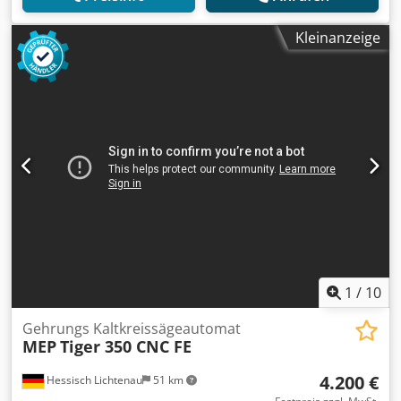
Kleinanzeige
1
/
10
Gehrungs Kaltkreissägeautomat
MEP
Tiger 350 CNC FE
4.200 €
Hessisch Lichtenau
51 km