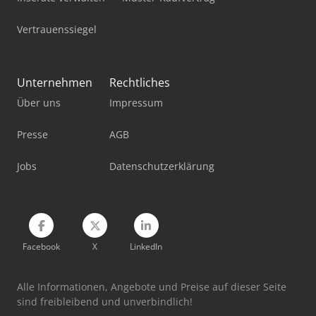
Mobiles Sägewerk
Vertrauenssiegel
Pick-And-Place-Roboter
Standbodenbeutel-Füll- Und Verschließmaschine
Unternehmen
Rechtliches
Stromaggregat 20 Kva
Über uns
Impressum
Stromaggregat 200 Kva
Presse
AGB
Werkstatt-Auflösung
Jobs
Datenschutzerklärung
Werkstattpresse 100 T
Werkzeug-Einstell- Und Messgerät
Facebook
X
LinkedIn
Alle Informationen, Angebote und Preise auf dieser Seite
sind freibleibend und unverbindlich!