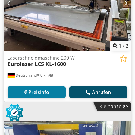
1
/
2
Laserschneidmaschine 200 W
Eurolaser
LCS XL-1600
Deutschland
0 km
Preisinfo
Anrufen
Kleinanzeige