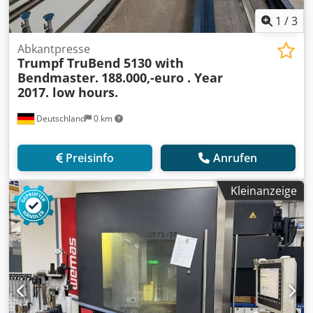
1
/
3
Abkantpresse
Trumpf TruBend 5130 with
Bendmaster.
188.000,-euro . Year
2017. low hours.
Deutschland
0 km
Preisinfo
Anrufen
Kleinanzeige