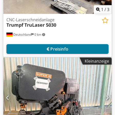
1
/
3
CNC-Laserschneidanlage
Trumpf
TruLaser 5030
Deutschland
0 km
Preisinfo
Kleinanzeige