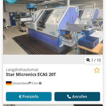
1
/
10
Langdrehautomat
Star Micronics
ECAS 20T
Deutschland
0 km
Preisinfo
Anrufen