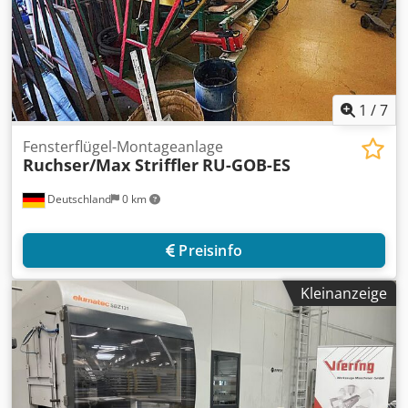
1
/
7
Fensterflügel-Montageanlage
Ruchser/Max Striffler
RU-GOB-ES
Deutschland
0 km
Preisinfo
Kleinanzeige