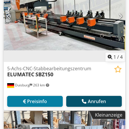
1
/
4
5-Achs-CNC-Stabbearbeitungszentrum
ELUMATEC
SBZ150
Duisburg
263 km
Preisinfo
Anrufen
Kleinanzeige