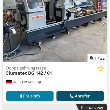
1
/
22
Doppelgehrungssäge
Elumatec
DG 142 / 01
Detmold
140 km
Preisinfo
Anrufen
Kleinanzeige