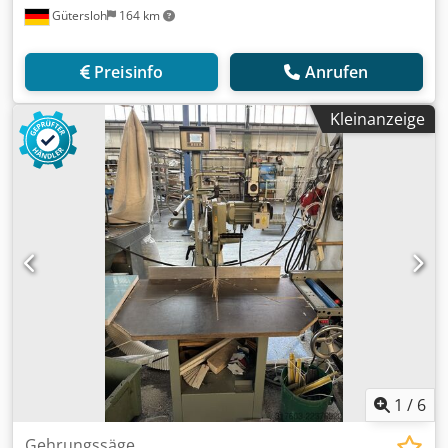
Gütersloh
164 km
Preisinfo
Anrufen
Kleinanzeige
1
/
6
Gehrungssäge