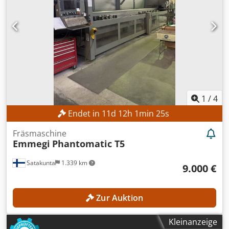
1
/
4
Endet in
11
d
12
h
1
min
24
s
Fräsmaschine
Emmegi
Phantomatic T5
Satakunta
1.339 km
9.000 €
Zur Auktion
Kleinanzeige