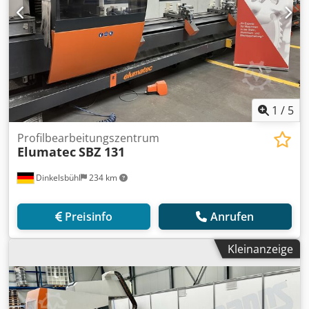
1
/
5
Profilbearbeitungszentrum
Elumatec
SBZ 131
Dinkelsbühl
234 km
Preisinfo
Anrufen
Kleinanzeige