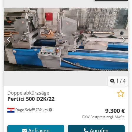
1
/
4
Doppelabkürzsäge
Pertici
500 D2K/22
9.300 €
Dugo Selo
732 km
EXW Festpreis zzgl. MwSt.
Anfragen
Anrufen