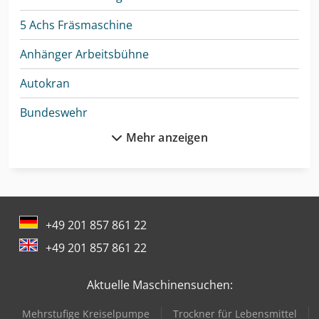
5 Achs Fräsmaschine
Anhänger Arbeitsbühne
Autokran
Bundeswehr
Mehr anzeigen
Cnc-Gravier- Und Fräsmaschine
Drahtricht- Und Abschneidemaschine
Enthaarungsmaschine Für Schweine
+49 201 857 861 22
Feuerwehr
+49 201 857 861 22
Gabelstapler Diesel
Aktuelle Maschinensuchen:
Gabelstapler Elektro
Mehrstufige Kreiselpumpe
Trockner für Lebensmittel
Holz Cnc