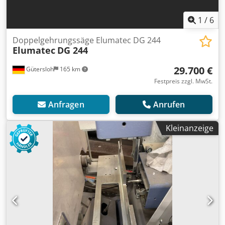
1
/
6
Doppelgehrungssäge Elumatec DG 244
Elumatec
DG 244
29.700 €
Gütersloh
165 km
Festpreis zzgl. MwSt.
Anfragen
Anrufen
Kleinanzeige