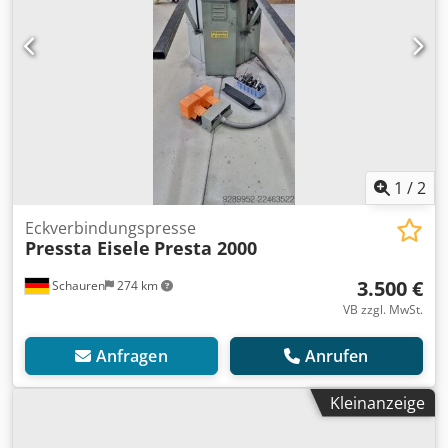
1
/
2
Eckverbindungspresse
Pressta Eisele
Presta 2000
3.500 €
Schauren
274 km
VB zzgl. MwSt.
Anfragen
Anrufen
Kleinanzeige