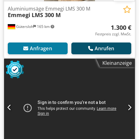
Aluminiumsäge Emmegi LMS 300 M
Emmegi
LMS 300 M
1.300 €
Gütersloh
165 km
Festpreis zzgl. MwSt.
Anfragen
Anrufen
Kleinanzeige