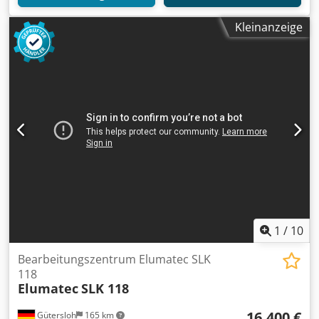
Kleinanzeige
1
/
10
Bearbeitungszentrum Elumatec SLK
118
Elumatec
SLK 118
16.400 €
Gütersloh
165 km