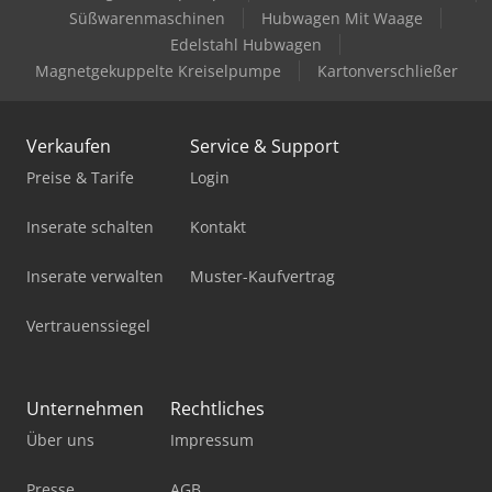
Süßwarenmaschinen
Hubwagen Mit Waage
Holz Schredder
Edelstahl Hubwagen
Magnetgekuppelte Kreiselpumpe
Kartonverschließer
Hubwagen Manuell
Ladekran
Verkaufen
Service & Support
Mercdes 1113
Preise & Tarife
Login
Mobiles Sägewerk
Inserate schalten
Kontakt
Pick-And-Place-Roboter
Inserate verwalten
Muster-Kaufvertrag
Sennebogen 643 E
Vertrauenssiegel
Sennebogen 653 E
Standbodenbeutel-Füll- Und Verschließmaschine
Unternehmen
Rechtliches
Über uns
Impressum
Tec Freetec
Werkstatt-Auflösung
Presse
AGB