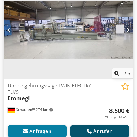
1
/
5
Doppelgehrungssäge TWIN ELECTRA
TU/5
Emmegi
8.500 €
Schauren
274 km
VB zzgl. MwSt.
Anfragen
Anrufen