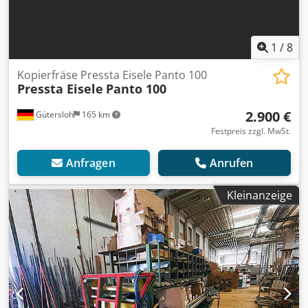
1
/
8
Kopierfräse Pressta Eisele Panto 100
Pressta Eisele
Panto 100
2.900 €
Gütersloh
165 km
Festpreis zzgl. MwSt.
Anfragen
Anrufen
Kleinanzeige