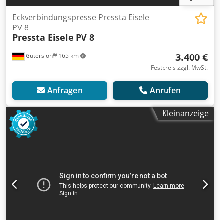
Eckverbindungspresse Pressta Eisele
PV 8
Pressta Eisele
PV 8
3.400 €
Gütersloh
165 km
Festpreis zzgl. MwSt.
Anfragen
Anrufen
Kleinanzeige