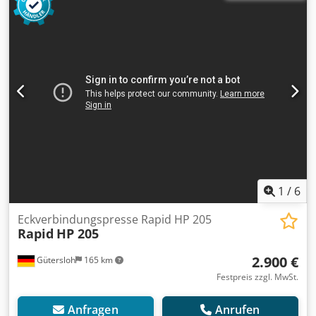
1
/
6
Eckverbindungspresse Rapid HP 205
Rapid
HP 205
2.900 €
Gütersloh
165 km
Festpreis zzgl. MwSt.
Anfragen
Anrufen