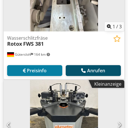
1
/
3
Wasserschlitzfräse
Rotox
FWS 381
Gütersloh
164 km
Preisinfo
Anrufen
Kleinanzeige