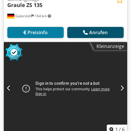
Graule
ZS 135
Gütersloh
164 km
Preisinfo
Anrufen
Kleinanzeige
1
/
6