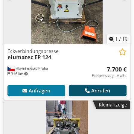
1
/
19
Eckverbindungspresse
elumatec
EP 124
7.700 €
Hlavní město Praha
316 km
Festpreis zzgl. MwSt.
Anfragen
Anrufen
Kleinanzeige