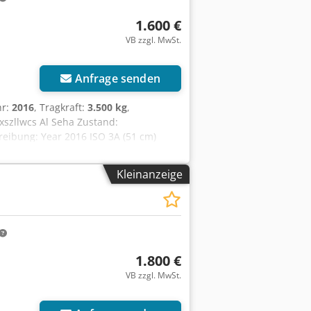
1.600 €
VB zzgl. MwSt.
Anfrage senden
hr:
2016
, Tragkraft:
3.500 kg
,
fxszllwcs Al Seha Zustand:
reibung: Year 2016 ISO 3A (51 cm)
0 mm ID OS2032
Kleinanzeige
1.800 €
VB zzgl. MwSt.