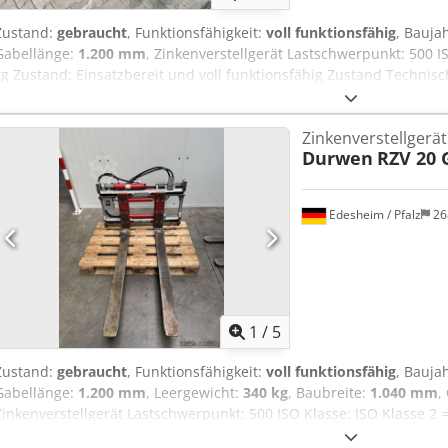
Zustand:
gebraucht
, Funktionsfähigkeit:
voll funktionsfähig
, Bauja
Gabellänge:
1.200 mm
, Zinkenverstellgerät Lastschwerpunkt: 500 IS
kg Zustand: Einsatzbereit und voll funktionsfähig Zustand Technis
(51 cm) Capacity 4500 kg Rotator 360° Opening range 300-1170 m
OS2061 Cedpfszl It Tox Al Soha
Zinkenverstellgerät
Durwen
RZV 20 
Edesheim / Pfalz
26
1
/
5
Zustand:
gebraucht
, Funktionsfähigkeit:
voll funktionsfähig
, Bauja
Gabellänge:
1.200 mm
, Leergewicht:
340 kg
, Baubreite:
1.040 mm
,
Zinkenverstellgerät Lastschwerpunkt: 500 ISO Klasse: ISO Klasse 2 =
Einsatzbereit und voll funktionsfähig Zustand Technisch: gut Besch