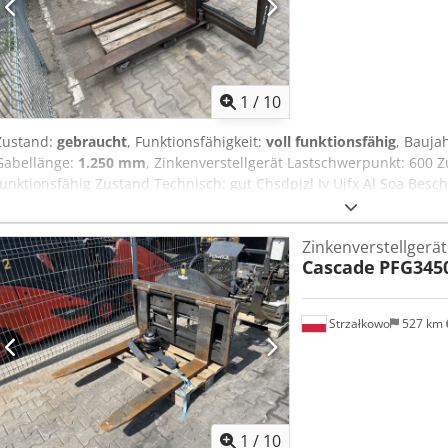
vorbehalten
1
/
10
Zustand:
gebraucht
, Funktionsfähigkeit:
voll funktionsfähig
, Bauja
Gabellänge:
1.250 mm
, Zinkenverstellgerät Lastschwerpunkt: 600 Z
funktionsfähig Zustand Technisch: gut Chsdpjzl Iv Ujfx Al Soa Besc
Sideshift Opening range 115-1615 mm Width 2000 mm Forks 1250
Zinkenverstellgerät
Cascade
PFG3450
Strzałkowo
527 km
1
/
10