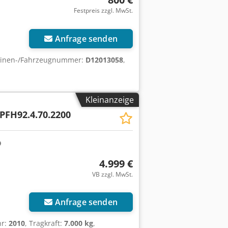
Festpreis zzgl. MwSt.
Anfrage senden
hinen-/Fahrzeugnummer:
D12013058
,
Kleinanzeige
 PFH92.4.70.2200
4.999 €
VB zzgl. MwSt.
r anfragen
Anfrage senden
hr:
2010
, Tragkraft:
7.000 kg
,