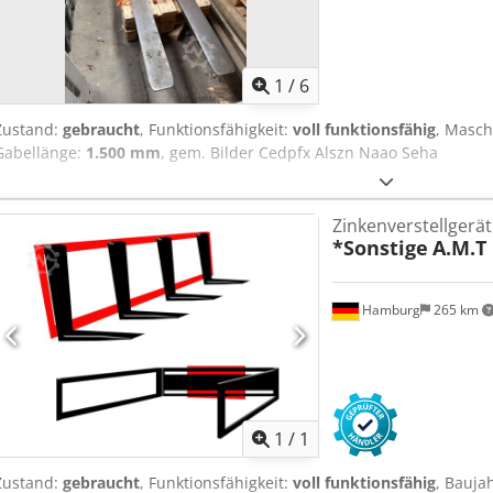
1
/
6
Zustand:
gebraucht
, Funktionsfähigkeit:
voll funktionsfähig
, Masc
Gabellänge:
1.500 mm
, gem. Bilder Cedpfx Alszn Naao Seha
Zinkenverstellgerät
*Sonstige
A.M.T
Hamburg
265 km
Mehr Bilde
1
/
1
Zustand:
gebraucht
, Funktionsfähigkeit:
voll funktionsfähig
, Bauja