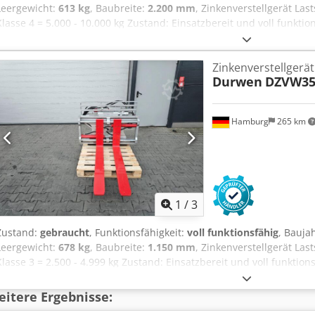
Leergewicht:
613 kg
, Baubreite:
2.200 mm
, Zinkenverstellgerät Las
Klasse 4 = 5.000 - 10.000 kg Zustand: Einsatzbereit und voll funkti
Zustand Technisch: sehr gut Beschreibung: Seitenschieber; Zinkenv
mm Seitenschieber; Zinkenverstellgerät Öffnungsbreite 540 / 208
Zinkenverstellgerät
Durwen
DZVW35
Hamburg
265 km
1
/
3
Zustand:
gebraucht
, Funktionsfähigkeit:
voll funktionsfähig
, Bauja
Leergewicht:
678 kg
, Baubreite:
1.150 mm
, Zinkenverstellgerät Las
Klasse 3 = 2.500 - 4.999 kg Zustand: Einsatzbereit und voll funktio
Beschreibung: Gabeln: 140 x 50 x 1 200 mm; Öffnungsbereich: 330 
Seitenschieber Gabeln: 140 x 50 x 1 200 mm; Öffnungsbereich: 330
itere Ergebnisse:
Seitenschieber Codexyl Tmspfx Al Sjha