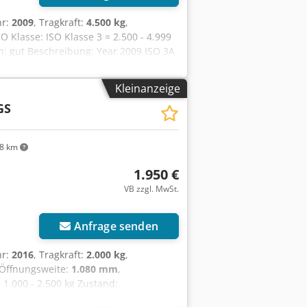
hr:
2009
, Tragkraft:
4.500 kg
,
O Klasse: ISO Klasse 3 = 2.500 - 4.999
ch: gut Beschreibung: Year 2009 ISO 3A
m Width 1280 mm Forks 1200 mm ID
Kleinanzeige
GS
8 km
1.950 €
VB zzgl. MwSt.
Anfrage senden
hr:
2016
, Tragkraft:
2.000 kg
,
 Öffnungsweite:
1.080 mm
,
 1.000 - 2.500 kg Zustand:
reibung: Bei weiteren Fragen rufen Sie