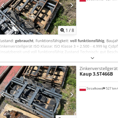
1
/
8
Zustand:
gebraucht
, Funktionsfähigkeit:
voll funktionsfähig
, Bauja
Zinkenverstellgerät ISO Klasse: ISO Klasse 3 = 2.500 - 4.999 kg Cjdp
Einsatzbereit und voll funktionsfähig Zustand Technisch: gut Besch
Capacity 3500 kg Sideshift Opening range 365-960 mm Width 110
Zinkenverstellgerät
Kaup
3.5T466B
Strzałkowo
527 km