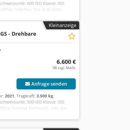
tschwerpunkt: 600 ISO Klasse: ISO
onsfähig Cedpfxou Dzx Uj Al Soha
erstellgerät Öffnungsbreite 540 / 2080
0 mm
Kleinanzeige
GS - Drehbare
6.600 €
VB zzgl. MwSt.
Anfrage senden
hr:
2021
, Tragkraft:
3.500 kg
,
tschwerpunkt: 500 ISO Klasse: ISO
nsfähig Zustand Technisch: sehr gut
/ 1 060 mm; Drehbare 360° endlos;
 / 1 060 mm; Drehbare 360° endlos,