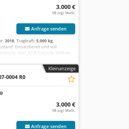
3.000 €
VB zzgl. MwSt.
Anfrage senden
hr:
2018
, Tragkraft:
5.000 kg
,
ustand: Einsatzbereit und voll
hreibung: Year 2018 Capacity 5000 kg
 mm ID OS2079
Kleinanzeige
7-0004 R0
3.000 €
VB zzgl. MwSt.
Anfrage senden