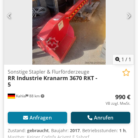
1
/
1
Sonstige Stapler & Flurförderzeuge
RR Industrie
Kranarm 3670 RKT -
5
990 €
Kahla
88 km
VB zzgl. MwSt.
Anfragen
Anrufen
Zustand:
gebraucht
, Baujahr:
2017
, Betriebsstunden:
1 h
,
Masttyp: Keiner Codpfx Acjymt E Ssborf