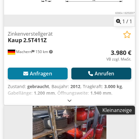
Arbeitsscheinwerfer hinten, Arbeitsscheinwerfer vorn,
Heizung, Vollkabine,
1
/
1
Zinkenverstellgerät
Kaup
2.5T411Z
3.980 €
Machern
150 km
VB zzgl. MwSt.
Anfragen
Anrufen
Zustand:
gebraucht
, Baujahr:
2012
, Tragkraft:
3.000 kg
,
Gabellänge:
1.200 mm
, Öffnungsweite:
1.940 mm
,
Zinkenverstellgerät Lastschwerpunkt: 500 ISO Klasse: ISO
Klasse 3 = 2.500 - 4.999 kg Zustand: Einsatzbereit und voll
Kleinanzeige
funktionsfähig Zustand Technisch: gut Csdpfx Acett
Ultsberf Beschreibung: Gerät ist optisch und technisch
aufgearbeitet. Öffnungsbereich Außenkante bis
Außenkante 440 - 1.940 mm Gabelzinken 120 x 50 x 1.200
mm