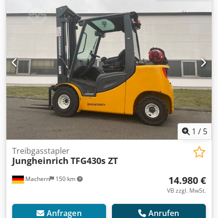
1
/
5
Treibgasstapler
Jungheinrich
TFG430s ZT
14.980 €
Machern
150 km
VB zzgl. MwSt.
Anfragen
Anrufen