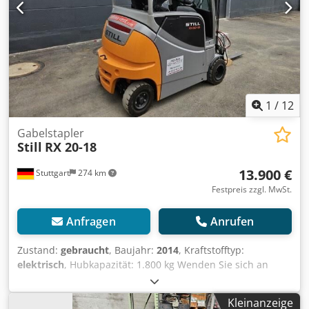
1
/
12
Gabelstapler
Still
RX 20-18
13.900 €
Stuttgart
274 km
Festpreis zzgl. MwSt.
Anfragen
Anrufen
Zustand:
gebraucht
, Baujahr:
2014
, Kraftstofftyp:
elektrisch
, Hubkapazität: 1.800 kg Wenden Sie sich an
Gebrauchtgeräte Center, um weitere Informationen zu
erhalten. Csdpjzflnhsfx Acberf DE01
Kleinanzeige