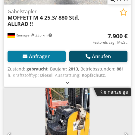
Gabelstapler
MOFFETT
M 4 25.3/ 880 Std.
ALLRAD !!
7.900 €
Remagen
235 km
Festpreis zzgl. MwSt.
Anfragen
Anrufen
Zustand:
gebraucht
, Baujahr:
2013
, Betriebsstunden:
881
h
, Kraftstofftyp:
Diesel
, Ausstattung:
Kopfschutz
,
MITNAHMESTAPLER Crjdpfxezrqwzs Acbsf Tragkraft 2500
KG Diesel Schutzdach ALLRAD beleuchtung 1 Besitzer
Kleinanzeige
Schubgabeln usw....