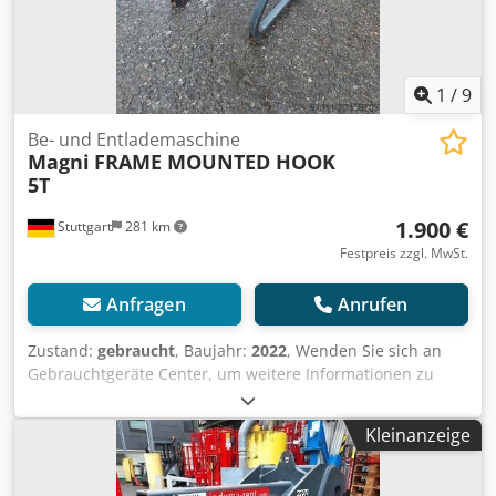
1
/
9
Be- und Entlademaschine
Magni
FRAME MOUNTED HOOK
5T
1.900 €
Stuttgart
281 km
Festpreis zzgl. MwSt.
Anfragen
Anrufen
Zustand:
gebraucht
, Baujahr:
2022
, Wenden Sie sich an
Gebrauchtgeräte Center, um weitere Informationen zu
erhalten. Cjdpfx Acozfkm Njborf DE01
Kleinanzeige