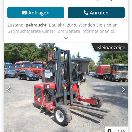
Anfragen
Anrufen
Zustand:
gebraucht
, Baujahr:
2019
, Wenden Sie sich an
Gebrauchtgeräte Center, um weitere Informationen zu
erhalten. Codpozfkmijfx Acbjrf DE01
Kleinanzeige
1
/
15