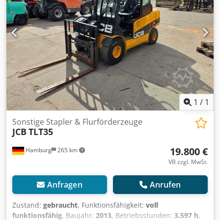
1
/
1
Sonstige Stapler & Flurförderzeuge
JCB
TLT35
19.800 €
Hamburg
265 km
VB zzgl. MwSt.
Anfragen
Anrufen
Zustand:
gebraucht
, Funktionsfähigkeit:
voll
funktionsfähig
, Baujahr:
2013
, Betriebsstunden:
3.597 h
,