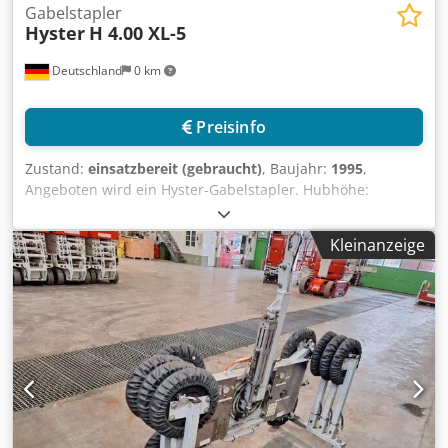
Gabelstapler
Hyster
H 4.00 XL-5
Deutschland
0 km
Preisinfo
Zustand:
einsatzbereit (gebraucht)
, Baujahr:
1995
,
Angeboten wird ein Hyster-Gabelstapler. Hubhöhe:
5250mm, Spurbreite: 1130mm, Nutzlast: 4000kg,
Gabellänge: 1250mm, Gabelträger-/Anbaugerätebreite: ca.
Kleinanzeige
1220mm, Motorleistung: 65kW. Abmessungen: X/Y/Z:
4150mm/1380mm/2440mm, Gewicht: ca. 5880kg. Eine
Besichtigung vor Ort ist möglich. Crjdpfx Asznc N Iocbef