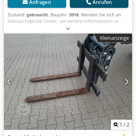
Anfragen
Anrufen
Zustand:
gebraucht
, Baujahr:
2018
, Wenden Sie sich an
Gebrauchtgeräte Center, um weitere Informationen zu
erhalten. DE01 Cjdpfxjzfluzs Acborf
Kleinanzeige
1
/
2