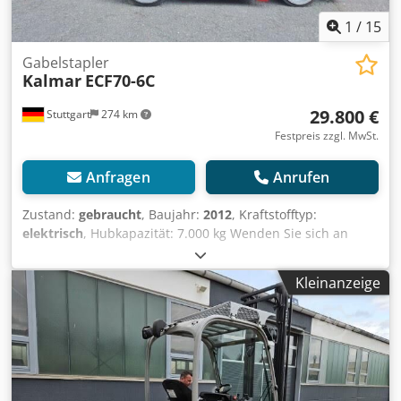
1
/
15
Gabelstapler
Kalmar
ECF70-6C
29.800 €
Stuttgart
274 km
Festpreis zzgl. MwSt.
Anfragen
Anrufen
Zustand:
gebraucht
, Baujahr:
2012
, Kraftstofftyp:
elektrisch
, Hubkapazität: 7.000 kg Wenden Sie sich an
Gebrauchtgeräte Center, um weitere Informationen zu
erhalten. Cjdozfl Dpjpfx Acborf DE01
Kleinanzeige