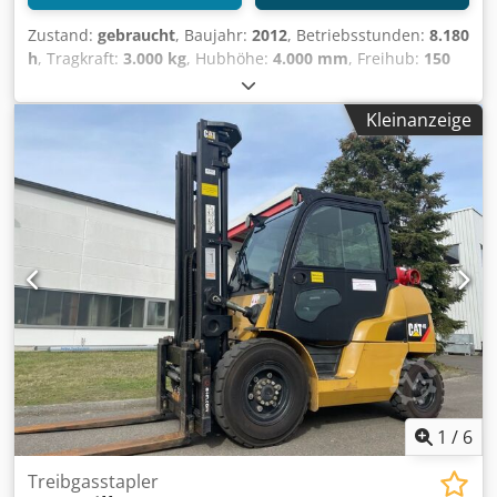
Zustand:
gebraucht
, Baujahr:
2012
, Betriebsstunden:
8.180
h
, Tragkraft:
3.000 kg
, Hubhöhe:
4.000 mm
, Freihub:
150
mm
, Masttyp:
Simplex
, Bauhöhe:
2.665 mm
, Gabellänge:
1.200 mm
, Antriebsart:
Treibgas
, Treibgasstapler
Kleinanzeige
Lastschwerpunkt: 500 Gabelbreite: 100 mm Gabeldicke: 45
mm ISO Klasse: ISO Klasse 3 = 2.500 - 4.999 kg Masttyp:
Standard Zustand: Aufbereitet ohne Garantie Zustand
Technisch: gut Cjdpfxsr Irudj Acbsrf Bereifung vorne Typ:
Superelastik Bereifung vorne Zustand: 80 - 100% Bereifung
hinten Typ: Superelastik Bereifung hinten Zustand: 80 -
100% Beschreibung: Gerät ist optisch und technisch
aufgearbeitet. Wartung inkl. Antriebs- & Motorenöl
erneuert. UVV-Prüfung erneuert. Seitenschieber, 3. Ventil,
Arbeitsscheinwerfer hinten, Arbeitsscheinwerfer vorn,
Dachabdeckung, Frontscheibe, Halbkabine,
1
/
6
Treibgasstapler