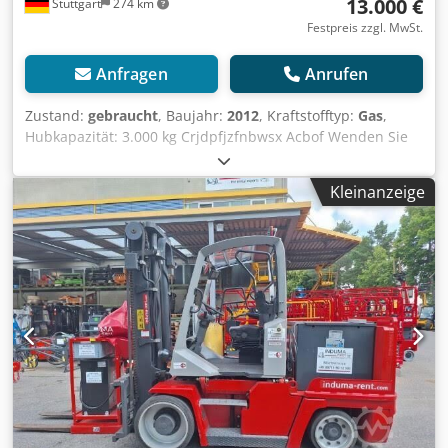
13.000 €
Stuttgart
274 km
Festpreis zzgl. MwSt.
Anfragen
Anrufen
Zustand:
gebraucht
, Baujahr:
2012
, Kraftstofftyp:
Gas
,
Hubkapazität: 3.000 kg Crjdpfjzfnbwsx Acbof Wenden Sie
sich an Gebrauchtgeräte Center, um weitere
Informationen zu erhalten. DE01
Kleinanzeige