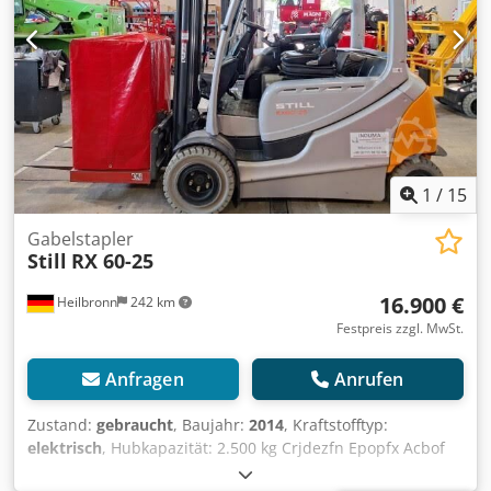
1
/
15
Gabelstapler
Still
RX 60-25
16.900 €
Heilbronn
242 km
Festpreis zzgl. MwSt.
Anfragen
Anrufen
Zustand:
gebraucht
, Baujahr:
2014
, Kraftstofftyp:
elektrisch
, Hubkapazität: 2.500 kg Crjdezfn Epopfx Acbof
Wenden Sie sich an Gebrauchtgeräte Center, um weitere