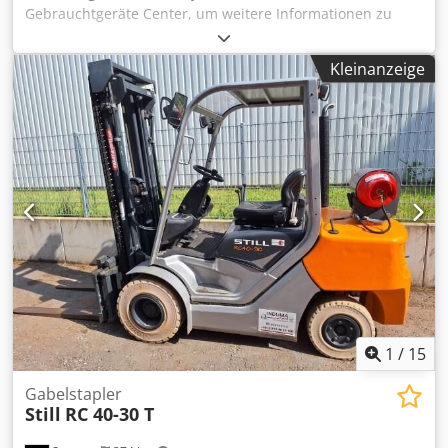
Gebrauchtgeräte Center, um weitere Informationen zu
erhalten. Codezflwvspfx Acberf DE01
Kleinanzeige
1
/
15
Gabelstapler
Still
RC 40-30 T