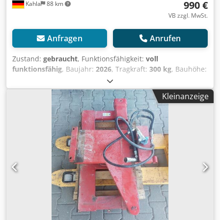
990 €
Kahla
88 km
VB zzgl. MwSt.
Anfragen
Anrufen
Zustand:
gebraucht
, Funktionsfähigkeit:
voll
funktionsfähig
, Baujahr:
2026
, Tragkraft:
300 kg
, Bauhöhe:
1.950 mm
, Zustand Technisch: sehr gut Cjdjymt Hcepfx
Acberf
Kleinanzeige