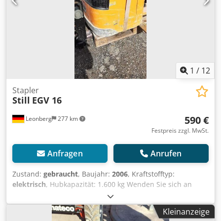
1
/
12
Stapler
Still
EGV 16
590 €
Leonberg
277 km
Festpreis zzgl. MwSt.
Anfragen
Anrufen
Zustand:
gebraucht
, Baujahr:
2006
, Kraftstofftyp:
elektrisch
, Hubkapazität: 1.600 kg Wenden Sie sich an
Gebrauchtgeräte Center, um weitere Informationen zu
erhalten. Crjdozr Tx Uspfx Acbjf DE01
Kleinanzeige