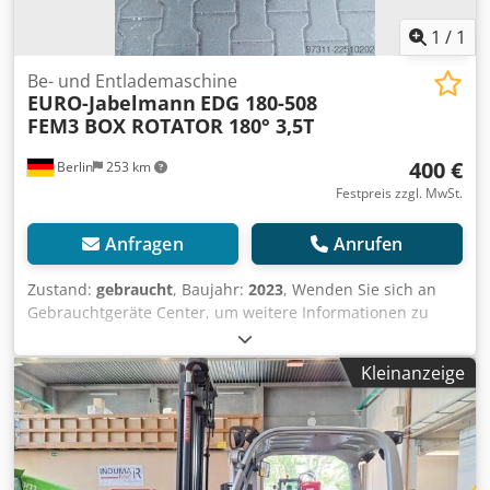
1
/
1
Be- und Entlademaschine
EURO-Jabelmann
EDG 180-508
FEM3 BOX ROTATOR 180° 3,5T
400 €
Berlin
253 km
Festpreis zzgl. MwSt.
Anfragen
Anrufen
Zustand:
gebraucht
, Baujahr:
2023
, Wenden Sie sich an
Gebrauchtgeräte Center, um weitere Informationen zu
erhalten. Cjdpjzr Tx Iofx Acborf DE01
Kleinanzeige