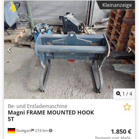
Informationen zu erhalten. DE01
Kleinanzeige
1
/
4
Be- und Entlademaschine
Magni
FRAME MOUNTED HOOK
5T
1.850 €
Stuttgart
274 km
Festpreis zzgl. MwSt.