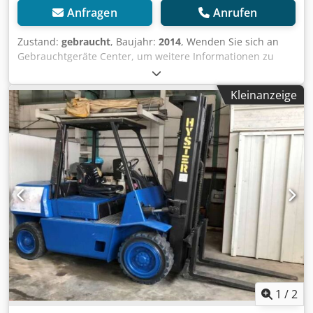
Anfragen
Anrufen
Zustand:
gebraucht
, Baujahr:
2014
, Wenden Sie sich an
Gebrauchtgeräte Center, um weitere Informationen zu
erhalten. Crjdozfldpopfx Acbjf DE01
Kleinanzeige
1
/
2