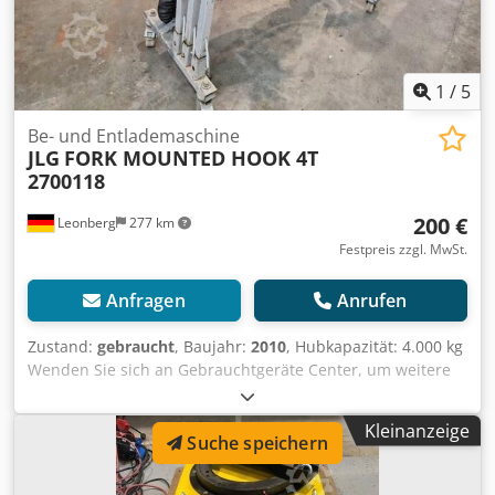
1
/
5
Be- und Entlademaschine
JLG
FORK MOUNTED HOOK 4T
2700118
200 €
Leonberg
277 km
Festpreis zzgl. MwSt.
Anfragen
Anrufen
Zustand:
gebraucht
, Baujahr:
2010
, Hubkapazität: 4.000 kg
Wenden Sie sich an Gebrauchtgeräte Center, um weitere
Informationen zu erhalten. Cedpezfkmvefx Acbjrf DE01
Kleinanzeige
Suche speichern