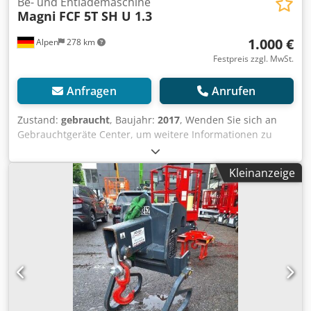
Be- und Entlademaschine
Magni
FCF 5T SH U 1.3
1.000 €
Alpen
278 km
Festpreis zzgl. MwSt.
Anfragen
Anrufen
Zustand:
gebraucht
, Baujahr:
2017
, Wenden Sie sich an
Gebrauchtgeräte Center, um weitere Informationen zu
erhalten. Csdpozfmfzjfx Acbsrf DE01
Kleinanzeige