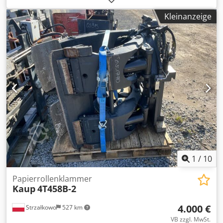
Codpfx Aqjud Eaasterf Zustand Technisch: gut
Kleinanzeige
Beschreibung: ISO 2A (41 cm) Year 2019 Capacity 1200 kg
Opening range 530-1670 mm Clamp length 1000 mm
Contact pads 250x900 mm Tilt range: 90° Width 1100 mm
ID OS1386
1
/
10
Papierrollenklammer
Kaup
4T458B-2
4.000 €
Strzałkowo
527 km
VB zzgl. MwSt.