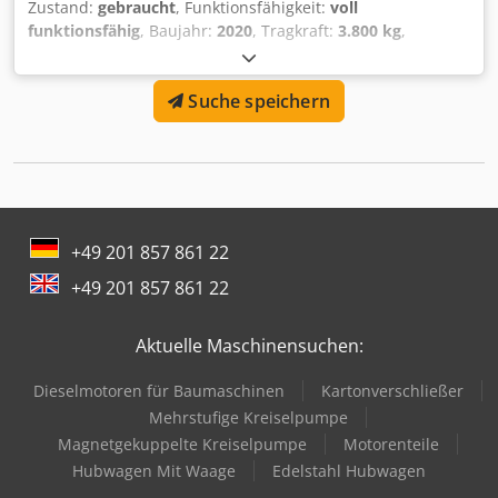
Zustand:
gebraucht
, Funktionsfähigkeit:
voll
funktionsfähig
, Baujahr:
2020
, Tragkraft:
3.800 kg
,
Leergewicht:
1.123 kg
, Öffnungsweite:
1.525 mm
,
Rollenklammer Lastschwerpunkt: 760 Crjdpfxjydf Rus Aqtsf
Suche speichern
ISO Klasse: ISO Klasse 3 = 2.500 - 4.999 kg Zustand:
Einsatzbereit und voll funktionsfähig Zustand Technisch:
sehr gut Beschreibung: Wir bieten neben diesem Gerät
weitere Stapler und Lagertechnikgeräte an. Unsere Geräte
sind Werkstatt und FEM4.004 geprüft. Kontaktieren Sie uns
bitte per Mail oder auch gerne telefonisch. Sie finden uns
auch unter hsr-gabelstapler Selbstverständlich kaufen wir
+49 201 857 861 22
auch Ihren Gebrauchten an, auch ohne dass Sie ein
+49 201 857 861 22
Fahrzeug bei uns erwerben. Mietkauf & Finanzierung zu
günstigen Konditionen sind auf Anfrage möglich. Wir
beraten Sie gerne kompetent und ausführlich zu unseren
Aktuelle Maschinensuchen:
Fahrzeugen.
Dieselmotoren für Baumaschinen
Kartonverschließer
Mehrstufige Kreiselpumpe
Magnetgekuppelte Kreiselpumpe
Motorenteile
Hubwagen Mit Waage
Edelstahl Hubwagen