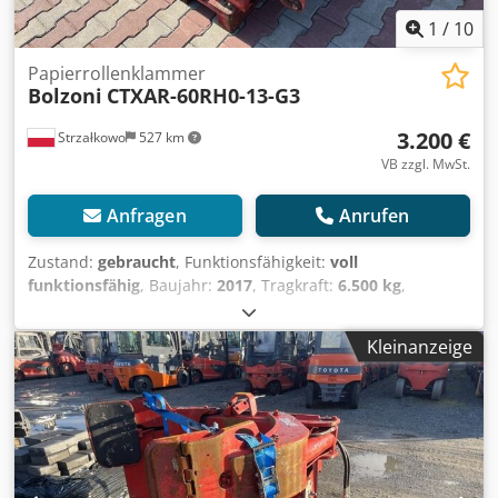
1
/
10
Papierrollenklammer
Bolzoni
CTXAR-60RH0-13-G3
3.200 €
Strzałkowo
527 km
VB zzgl. MwSt.
Anfragen
Anrufen
Zustand:
gebraucht
, Funktionsfähigkeit:
voll
funktionsfähig
, Baujahr:
2017
, Tragkraft:
6.500 kg
,
Papierrollenklammer ISO Klasse: ISO Klasse 4 = 5.000 -
10.000 kg Zustand: Einsatzbereit und voll funktionsfähig
Kleinanzeige
Zustand Technisch: gut Beschreibung: Year 2017 ISO 4A
(61 cm) Capacity 6500 kg Rotator Opening range 500-1300
mm Width 930 mm Contact pads 280x1200 / 280x500 mm
ID OS1413 Cedpfxsvbmtbo Aqtsrf