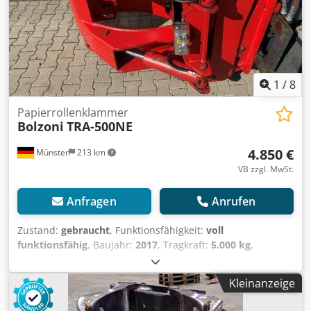
neuen Zange.
1
/
8
Papierrollenklammer
Bolzoni
TRA-500NE
4.850 €
Münster
213 km
VB zzgl. MwSt.
Anfragen
Anrufen
Zustand:
gebraucht
, Funktionsfähigkeit:
voll
funktionsfähig
, Baujahr:
2017
, Tragkraft:
5.000 kg
,
Leergewicht:
2.100 kg
, Papierrollenklammer
Lastschwerpunkt: 800 Codpjy Tc Ahefx Aqtsrf ISO Klasse:
Kleinanzeige
ISO Klasse 4 = 5.000 - 10.000 kg Zustand: Einsatzbereit und
voll funktionsfähig Zustand Technisch: sehr gut