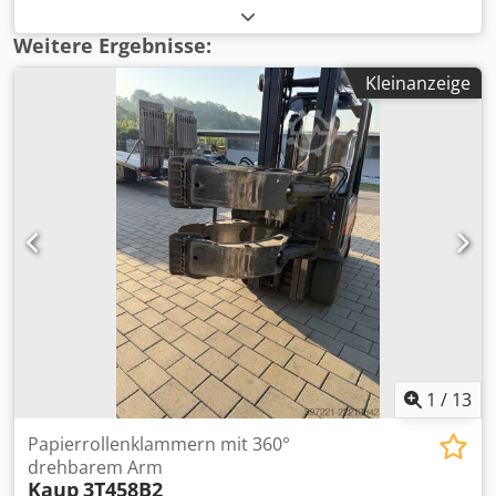
Bauhöhe:
1.200 mm
, Leergewicht:
1.620 kg
,
Papierrollenklammer Lastschwerpunkt: 650 ISO Klasse: ISO
Weitere Ergebnisse:
Klasse 4 = 5.000 - 10.000 kg Zustand: Einsatzbereit und voll
Kleinanzeige
funktionsfähig Zustand Technisch: sehr gut Beschreibung:
Arm hohe: 1x 1290 mm 2x 515mm, Öffnungsbreite 420 / 1
300 mm, Drehbereich 360 endlos Arm hohe: 1x 1290 mm
2x 515mm, Öffnungsbreite 420 / 1 300 mm, Drehbereich
360 endlos Cedeu Dy Hkjpfx Aqtjrf
1
/
13
Papierrollenklammern mit 360°
drehbarem Arm
Kaup
3T458B2