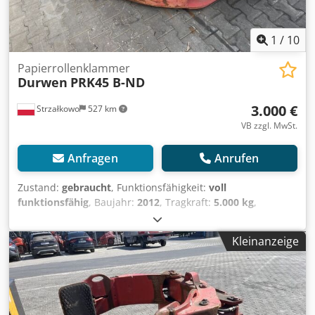
1
/
10
Papierrollenklammer
Durwen
PRK45 B-ND
3.000 €
Strzałkowo
527 km
VB zzgl. MwSt.
Anfragen
Anrufen
Zustand:
gebraucht
, Funktionsfähigkeit:
voll
funktionsfähig
, Baujahr:
2012
, Tragkraft:
5.000 kg
,
Papierrollenklammer ISO Klasse: ISO Klasse 3 = 2.500 -
4.999 kg Zustand: Einsatzbereit und voll funktionsfähig
Kleinanzeige
Cjdpfx Aqszl It Hotjrf Zustand Technisch: gut
Beschreibung: Year 2012 ISO 3A (51 cm) Capacity 5000 kg
Opening range 650-1520 mm Width 1630 mm Contact pads
900x250mm ID OS2059