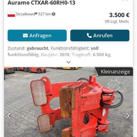
Auramo
CTXAR-60RH0-13
3.500 €
Strzałkowo
527 km
VB zzgl. MwSt.
Anfragen
Anrufen
Zustand:
gebraucht
, Funktionsfähigkeit:
voll
funktionsfähig
, Baujahr:
2018
, Tragkraft:
6.500 kg
,
Papierrollenklammer ISO Klasse: ISO Klasse 4 = 5.000 -
10.000 kg Zustand: Einsatzbereit und voll funktionsfähig
Kleinanzeige
Zustand Technisch: gut Beschreibung: ISO 3A/4A Year 2018
Capacity 6500 kg Opening range 500-1300 mm Width 930
mm Pad 1200x270 ID OS1252 Cjdpfjt S Sq Hex Aqterf