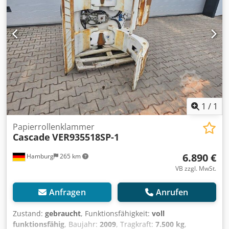
1
/
1
Papierrollenklammer
Cascade
VER935518SP-1
6.890 €
Hamburg
265 km
VB zzgl. MwSt.
Anfragen
Anrufen
Zustand:
gebraucht
, Funktionsfähigkeit:
voll
funktionsfähig
, Baujahr:
2009
, Tragkraft:
7.500 kg
,