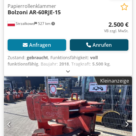
Papierrollenklammer
Bolzoni
AR-60RJE-15
2.500 €
Strzałkowo
527 km
VB zzgl. MwSt.
Anfragen
Anrufen
Zustand:
gebraucht
, Funktionsfähigkeit:
voll
funktionsfähig
, Baujahr:
2018
, Tragkraft:
5.500 kg
,
Papierrollenklammer Lastschwerpunkt: 760 ISO Klasse: ISO
Klasse 4 = 5.000 - 10.000 kg Csdpfezlvmhox Aqterf Zustand:
Kleinanzeige
Einsatzbereit und voll funktionsfähig Zustand Technisch:
gut Beschreibung: Year 2018 ISO 4A (61 cm) Capacity 5500
kg Opening range 500-1520 mm Width 930 mm Rotator
180° ID OS2046