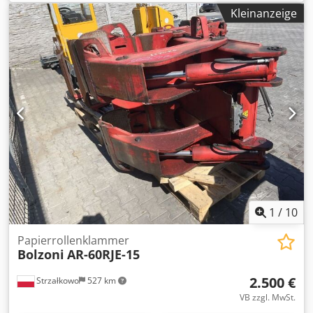
10.000 kg Cedpezlvmusfx Aqtorf Zustand: Einsatzbereit
Kleinanzeige
und voll funktionsfähig Zustand Technisch: gut
Beschreibung: Year 1999 ISO 4A (61 cm) Capacity 3500 kg
Opening range 250-1300 mm Rotator ID OS2048
1
/
10
Papierrollenklammer
Bolzoni
AR-60RJE-15
2.500 €
Strzałkowo
527 km
VB zzgl. MwSt.