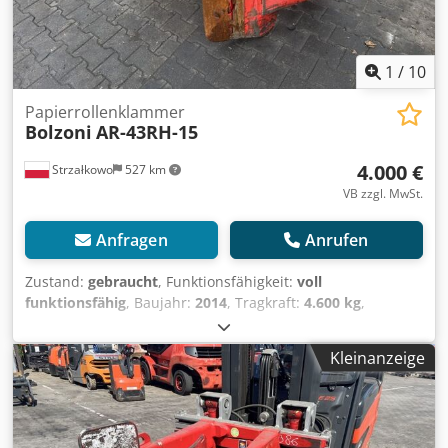
1
/
10
Papierrollenklammer
Bolzoni
AR-43RH-15
4.000 €
Strzałkowo
527 km
VB zzgl. MwSt.
Anfragen
Anrufen
Zustand:
gebraucht
, Funktionsfähigkeit:
voll
funktionsfähig
, Baujahr:
2014
, Tragkraft:
4.600 kg
,
Papierrollenklammer ISO Klasse: ISO Klasse 4 = 5.000 -
10.000 kg Zustand: Einsatzbereit und voll funktionsfähig
Kleinanzeige
Csdpfx Aqjw Dwrrjtjrf Zustand Technisch: gut
Beschreibung: Year 2014 ISO 4A (61 cm) Capacity 4600 kg
Rotator 180° Opening range 250-1520 mm Width 930 mm
Contact pads 280x500 mm ID OS1553