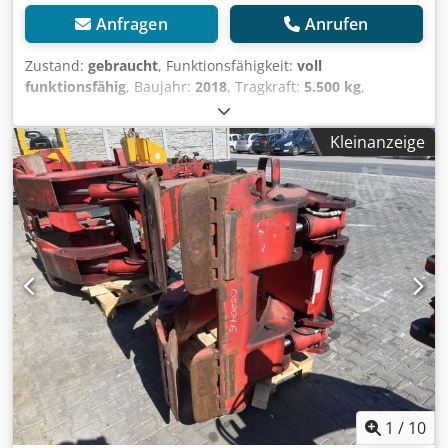
Anfragen
Anrufen
Zustand:
gebraucht
, Funktionsfähigkeit:
voll
funktionsfähig
, Baujahr:
2018
, Tragkraft:
5.500 kg
,
Papierrollenklammer Lastschwerpunkt: 760 ISO Klasse: ISO
Klasse 4 = 5.000 - 10.000 kg Csdszlvmnopfx Aqtorf Zustand:
Kleinanzeige
Einsatzbereit und voll funktionsfähig Zustand Technisch:
gut Beschreibung: Year 2018 ISO 4A (41 cm) Capacity 5500
kg Opening range 500-1520 mm Width 930 mm Rotator
180° ID OS2047
1
/
10