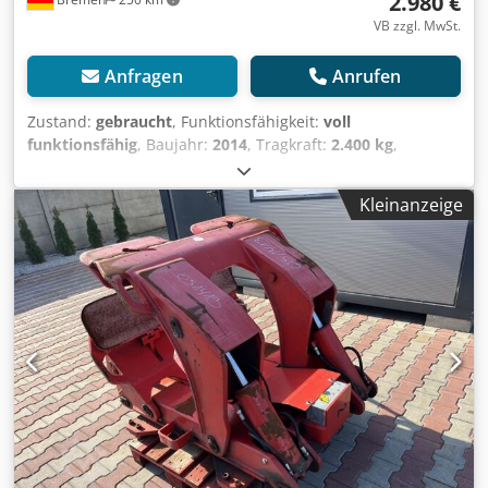
2.980 €
VB zzgl. MwSt.
Anfragen
Anrufen
Zustand:
gebraucht
, Funktionsfähigkeit:
voll
funktionsfähig
, Baujahr:
2014
, Tragkraft:
2.400 kg
,
Papierrollenklammer Lastschwerpunkt: 650 ISO Klasse: ISO
Klasse 3 = 2.500 - 4.999 kg Zustand: Einsatzbereit und voll
Kleinanzeige
funktionsfähig Crsdpfx Ajy Ih Edoqtsf Zustand Technisch:
sehr gut Beschreibung: Gewicht: 629 kg Tragfähigkeit: 2400
kg / 650 mm Rollenbereich: 200 - 1300 mm Vorbaumaß:
228 mm Aufhängung: FEM 3A Guter einsatzbereiter
Zustand, wie vom Vorbesitzer zurück // good working
condition, as back from the pre-owner Gewicht: 629 kg
Tragfa&#776higkeit: 2400 kg / 650 mm Rollenbereich: 200 -
1300 mm Vorbaumaß: 228 mm Aufha&#776ngung: FEM 3A