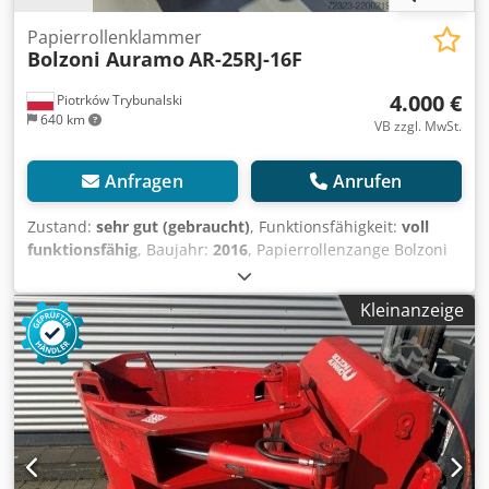
Papierrollenklammer
Bolzoni Auramo
AR-25RJ-16F
4.000 €
Piotrków Trybunalski
640 km
VB zzgl. MwSt.
Anfragen
Anrufen
Zustand:
sehr gut (gebraucht)
, Funktionsfähigkeit:
voll
funktionsfähig
, Baujahr:
2016
, Papierrollenzange Bolzoni
Auramo Modell AR-25RJ-16F (1 – 2 Rollenklammern –
geteilte lange Arme) Tragfähigkeit: 2000 kg
Kleinanzeige
Lastschwerpunkt: 800 mm Rollenbereich: 700–1600 mm
Höhe: 830 mm Eigengewicht: 760 kg
Horizontalschwerpunkt: 292 mm Vertikalschwerpunkt: 360
mm Effektive Dicke: 190 mm Achtung: Wird ohne
Magnetventil verkauft. Alle Informationen befinden sich
auf dem Typenschild. Cjdpfey Uru Asx Aqtsrf Zustand:
Einsatzbereit und voll funktionsfähig Technischer Zustand:
sehr gut Verfügbar ab dem 15. Juli nach Installation der