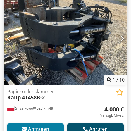
Zustand Technisch: gut Beschreibung: Year 2020 ISO 4A
(61 cm) Capacity 4000 kg Rotator 180° Opening range 250-
1300 mm Width 1200 mm ID OS1813
1
/
10
Papierrollenklammer
Kaup
4T458B-2
4.000 €
Strzałkowo
527 km
VB zzgl. MwSt.
Anfragen
Anrufen