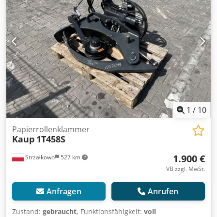
1520 mm Width 930 mm ID OS2045
1
/
10
Papierrollenklammer
Kaup
1T458S
1.900 €
Strzałkowo
527 km
VB zzgl. MwSt.
Anfragen
Anrufen
Zustand:
gebraucht
, Funktionsfähigkeit:
voll