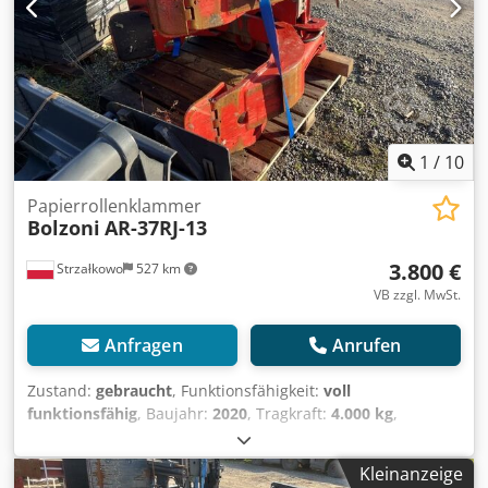
1
/
10
Papierrollenklammer
Bolzoni
AR-37RJ-13
3.800 €
Strzałkowo
527 km
VB zzgl. MwSt.
Anfragen
Anrufen
Zustand:
gebraucht
, Funktionsfähigkeit:
voll
funktionsfähig
, Baujahr:
2020
, Tragkraft:
4.000 kg
,
Papierrollenklammer Crjdpfxex Racys Aqtjf
Lastschwerpunkt: 650 ISO Klasse: ISO Klasse 4 = 5.000 -
Kleinanzeige
10.000 kg Zustand: Einsatzbereit und voll funktionsfähig