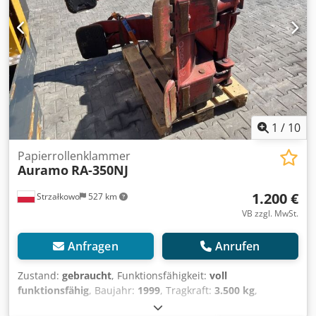
1
/
10
Papierrollenklammer
Auramo
RA-350NJ
1.200 €
Strzałkowo
527 km
VB zzgl. MwSt.
Anfragen
Anrufen
Zustand:
gebraucht
, Funktionsfähigkeit:
voll
funktionsfähig
, Baujahr:
1999
, Tragkraft:
3.500 kg
,
Papierrollenklammer ISO Klasse: ISO Klasse 4 = 5.000 -