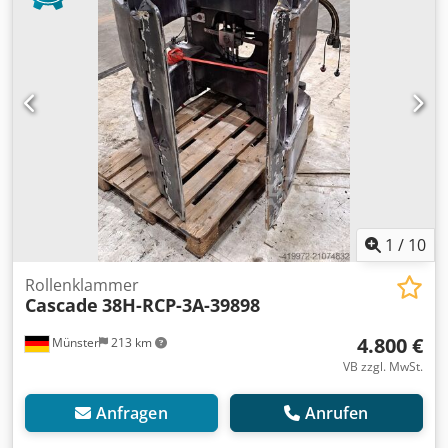
Beschreibung: Wir bieten neben diesem Gerät weitere
Stapler und Lagertechnikgeräte an. Unsere Geräte sind
Werkstatt und FEM4.004 geprüft. Kontaktieren Sie uns
bitte per Mail oder auch gerne telefonisch. Sie finden uns
auch unter hsr-gabelstapler Selbstverständlich kaufen wir
auch Ihren Gebrauchten an, auch ohne dass Sie ein
Fahrzeug bei uns erwerben. Mietkauf & Finanzierung zu
günstigen Konditionen sind auf Anfrage möglich. Wir
beraten Sie gerne kompetent und ausführlich zu unseren
Fahrzeugen.
1
/
10
Rollenklammer
Cascade
38H-RCP-3A-39898
4.800 €
Münster
213 km
VB zzgl. MwSt.
Anfragen
Anrufen