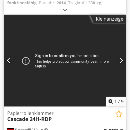
funktionsfähig
, Baujahr:
2014
, Tragkraft:
350 kg
,
Papierrollenklammer Lastschwerpunkt: 600 Codpfxjzllxas
Aqtsrf ISO Klasse: ISO Klasse 2 = 1.000 - 2.500 kg Zustand:
Kleinanzeige
Einsatzbereit und voll funktionsfähig Zustand Technisch:
sehr gut Beschreibung: Year 2014 ISO 2A (41 cm) Capacity
350 kg Rotator 360° Opening range 250-1200 mm Width
560 mm ID OS2044
1
/
9
Papierrollenklammer
Cascade
24H-RDP
Bremen
250 km