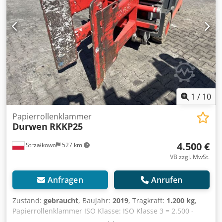
1
/
10
Papierrollenklammer
Durwen
RKKP25
4.500 €
Strzałkowo
527 km
VB zzgl. MwSt.
Anfragen
Anrufen
Zustand:
gebraucht
, Baujahr:
2019
, Tragkraft:
1.200 kg
,
Papierrollenklammer ISO Klasse: ISO Klasse 3 = 2.500 -
4.999 kg Zustand: Einsatzbereit und voll funktionsfähig