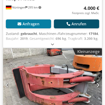
4.000 €
Nürtingen
295 km
Festpreis zzgl. MwSt.
Anfragen
Anrufen
Zustand:
gebraucht
, Maschinen-/Fahrzeugnummer:
17184
,
Baujahr:
2019
, Gesamtgewicht:
696 kg
, Tragkraft:
3.200 kg
,
Lastschwerpunkt:
675 mm
, Arbeitsbereich:
1.350 mm
,
Seriennummer: 3T458B2 Credpfozg Shwex Aqtef
Kleinanzeige