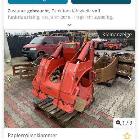
Zustand:
gebraucht
, Funktionsfähigkeit:
voll
funktionsfähig
, Baujahr:
2019
, Tragkraft:
3.900 kg
,
Papierrollenklammer ISO Klasse: ISO Klasse 3 = 2.500 -
4.999 kg Zustand: Einsatzbereit und voll funktionsfähig
Kleinanzeige
Zustand Technisch: gut Beschreibung: Year 2019 ISO 3A
(51 cm) Capacity 3900 kg Rotator 360° Opening range 220-
1450 mm Width 1000 mm ID OS1769 Credox N U Syepfx
Aqtsf
1
/
9
Papierrollenklammer