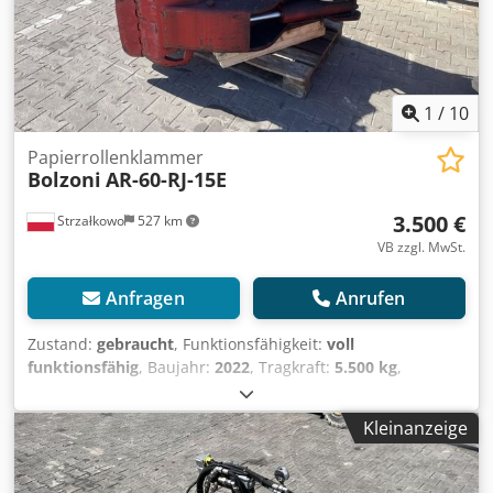
1
/
10
Papierrollenklammer
Bolzoni
AR-60-RJ-15E
3.500 €
Strzałkowo
527 km
VB zzgl. MwSt.
Anfragen
Anrufen
Zustand:
gebraucht
, Funktionsfähigkeit:
voll
funktionsfähig
, Baujahr:
2022
, Tragkraft:
5.500 kg
,
Papierrollenklammer Codpfjzllxgsx Aqtorf
Lastschwerpunkt: 760 ISO Klasse: ISO Klasse 4 = 5.000 -
Kleinanzeige
10.000 kg Zustand: Einsatzbereit und voll funktionsfähig
Zustand Technisch: gut Beschreibung: Year 2022 ISO 4A
(61 cm) Capacity 5500 kg Rotator 180° Opening range 500-