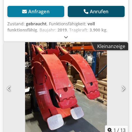
Anfragen
Anrufen
Zustand:
gebraucht
, Funktionsfähigkeit:
voll
funktionsfähig
, Baujahr:
2019
, Tragkraft:
3.900 kg
,
Papierrollenklammer Codpfsx N U S Hox Aqtsrf ISO Klasse:
ISO Klasse 3 = 2.500 - 4.999 kg Zustand: Einsatzbereit und
Kleinanzeige
voll funktionsfähig Zustand Technisch: gut Beschreibung:
Year 2019 ISO 3A (51 cm) Capacity 3900 kg Rotator 360°
Opening range 220-1450 mm Width 1000 mm ID OS1770
1
/
13