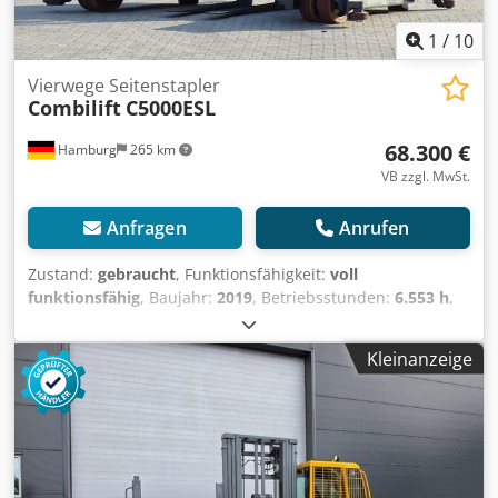
1
/
10
Vierwege Seitenstapler
Combilift
C5000ESL
68.300 €
Hamburg
265 km
VB zzgl. MwSt.
Anfragen
Anrufen
Zustand:
gebraucht
, Funktionsfähigkeit:
voll
funktionsfähig
, Baujahr:
2019
, Betriebsstunden:
6.553 h
,
Tragkraft:
5.000 kg
, Hubhöhe:
7.200 mm
, Freihub:
2.450
mm
, Kraftstofftyp:
elektrisch
, Masttyp:
Triplex
, Bauhöhe:
Kleinanzeige
3.520 mm
, Gabelträgerbreite:
2.020 mm
, Gabellänge:
2.050 mm
, Leergewicht:
14.464 kg
, Gesamtlänge:
4.300
mm
, Antriebsart:
Elektro
, Baubreite:
3.100 mm
, Vierwege
Seitenstapler Lastschwerpunkt: 1025 Gabelbreite: 200 mm
Gabeldicke: 70 mm Masttyp: Triplex Zustand: Einsatzbereit
und voll funktionsfähig Zustand Technisch: sehr gut