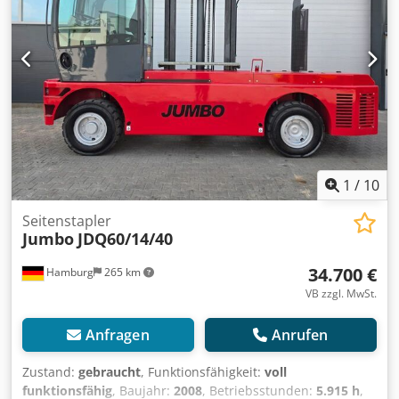
1
/
10
Seitenstapler
Jumbo
JDQ60/14/40
34.700 €
Hamburg
265 km
VB zzgl. MwSt.
Anfragen
Anrufen
Zustand:
gebraucht
, Funktionsfähigkeit:
voll
funktionsfähig
, Baujahr:
2008
, Betriebsstunden:
5.915 h
,