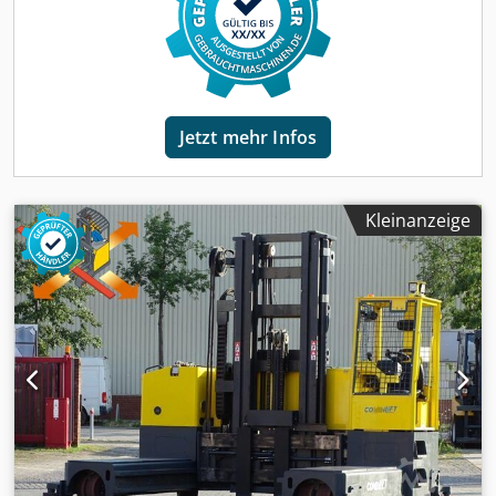
Dkjdpfxozk R Hgj Acmor Beschreibung: Wir haben neben
diesem Hubtex Modell noch ca. 200 Schwerlaststapler,
Kompaktstapler, Gabelstapler & Seitenstapler in unserem
Lager Hamburg und Danzig. Besuchen Sie unsere
Homepage - sago-online Mietkauf & Finanzierung zu
günstigen Konditionen sind für uns jederzeit machbar.
Jetzt mehr Infos
Gerne kaufen wir auch Ihren Gebrauchten frei an, auch
ohne dass Sie ein Fahrzeug bei uns erwerben. Unser
Inhaber Herr Peter Sawitzki berät Sie gerne ausführlich zu
diesem DQX45-D P.S.: Unsere Stapler-Meisterwerkstatt ist
Kleinanzeige
auf Reparatur, Instandsetzung, Überholung und
Sonderbau für Gabelstapler ab 8 to. spezialisiert. Gerne
stellen wir auch Ihr Fahrzeug bei uns zum
Kommissionsverkauf aus. Zinkenverstellgerät,
Zinkenverstellgerät Öffnungsbereich: 500/ 1 250 mm
Heizung, Vollkabine, Vollfreihub,