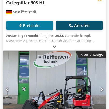
Caterpillar
908 HL
Kassel
69 km
Preisinfo
Anrufen
Zustand:
gebraucht
, Baujahr:
2023
, Garantie kompl.
Maschine 2 Jahre o. max. 1.000 Bh Adapter auf EURO-
Aufnahme / Grundgerät 908HL-14A 400/70 R20
Agrarbereifung Deluxe-Kabine DAB+ Radio inkl. / Bluetooth
Kleinanzeige
+ M Hydraulische Schwingungsdämpfu Gabelträger 1.300
mm mit 1.220 / langen Ga Csdjt Id A Aepfx Abijrf