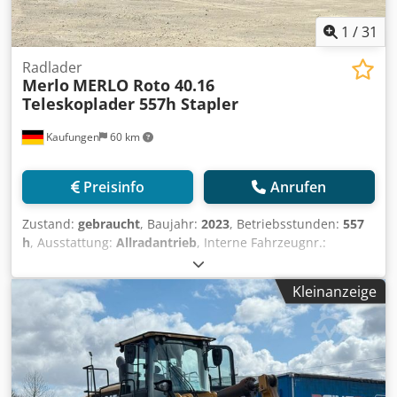
GMBH Wir sprechen: Deutsch, English, Spanish, Polnisch,
Ukrainisch, Russisch, Bulgarisch. ----.
1
/
31
Radlader
Merlo
MERLO Roto 40.16
Teleskoplader 557h Stapler
Kaufungen
60 km
Preisinfo
Anrufen
Zustand:
gebraucht
, Baujahr:
2023
, Betriebsstunden:
557
h
, Ausstattung:
Allradantrieb
, Interne Fahrzeugnr.:
G400079 Ab sofort zur Verfügung auf unserem Hof in
Kaufungen Mehr INFO unter: * Golec Nutzfahrzeuge
Kleinanzeige
GmbH (Deutsch, English, Bulgarisch, Russisch) * Viktoria
Sologubova (Polnisch, Russisch, Ukrainisch, English)
Irrtümer vorbehalten Gerne nehmen wir Ihr gebrauchtes
Fahrzeug in Zahlung. Csdpfjy Ii Aqex Abijrf Finanzierung
direkt bei uns im Hause möglich. GOLEC NUTZFAHRZEUGE
GMBH Wir sprechen: Deutsch, English, Spanish, Polnisch,