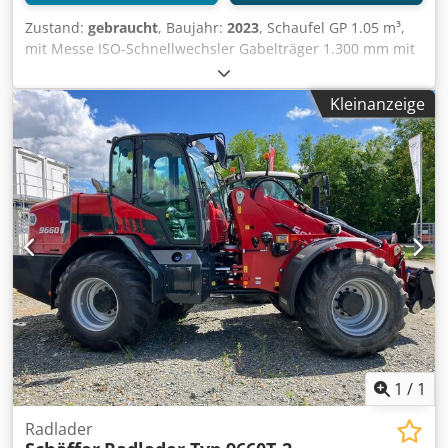
Zustand:
gebraucht
, Baujahr:
2023
, Schaufel GP 1.05 m³,
mit Messe ISO-Schnellwechsler Gabelträger 1.300 mm mit
/ 1.220 langen Gabeln ISO-SW Garantie kompl. Maschine 2
Jah o. max. 1000Bh / Powergrab L+ 200 BOH M24 BOH M24
Kleinanzeige
Zettelmeyer 602 DBV (230 bar) L+/XL+ HOSE Kit / Implement
1/ Crjdpfxjtt A Uqj Abiof
1
/
1
Radlader