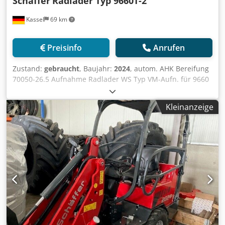
Schäffer
Radlader Typ 9660T-2
Kassel
69 km
Preisinfo
Anrufen
Zustand:
gebraucht
, Baujahr:
2024
, autom. AHK Bereifung
70050-26.5 Aufnahme Radlader WS Typ VM-Aufn. für 9660
T / Umrüstteile Fremdgeräte Deutz Motor 204 PS SDCT-
Getriebe 40 km/h / Fahrpedalsteuerung inkl. Hand- gas
Kleinanzeige
Feststellraste elekt. für Zusatzsteuergerät /
Zentralschmieranlag Crodpjt Dxnrefx Abijf