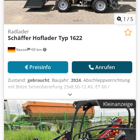
1
/
5
Radlader
Schäffer
Hoflader Typ 1622
Kassel
69 km
Preisinfo
Anrufen
Zustand:
gebraucht
, Baujahr:
2024
, Abschleppvorrichtung
mit Bolze Serienbereifung 23x8.50-12 AS, ET 60 /
Aufnahmerahmen Hoflader-WS Typ SWH hydr.
Leichtgutschaufel Mini, eckig 0,90 m, / 315 l mit
Kleinanzeige
Fahrerschutzdach Kubota Diesel Motor D902 16,2 KW = 22
PS First / Edition Ausstattung Crsdpfx Astvf Raebief