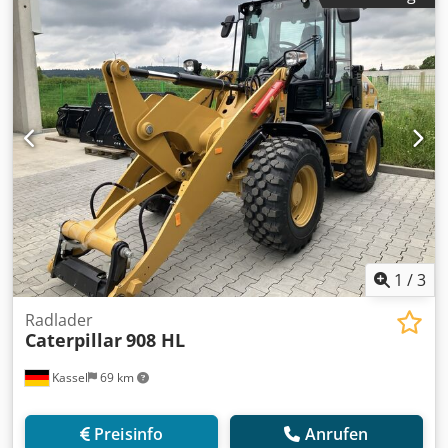
Leichtgutschaufel Mini, eckig 0,90 m, 315 l mit /
Fahrerschutzdach K Crodpstt Ap Tefx Abisf
1
/
3
Radlader
Caterpillar
908 HL
Kassel
69 km
Preisinfo
Anrufen