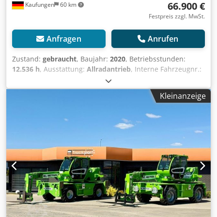
66.900 €
Kaufungen
60 km
Festpreis zzgl. MwSt.
Anfragen
Anrufen
Zustand:
gebraucht
, Baujahr:
2020
, Betriebsstunden:
12.536 h
, Ausstattung:
Allradantrieb
, Interne Fahrzeugnr.:
MK300023 Ab sofort zur Verfügung auf unserem Hof in
Kaufungen Crsdpfx Absym H Rzjisf Mehr INFO unter: *
Kleinanzeige
Golec Nutzfahrzeuge GmbH (Deutsch, English, Bulgarisch,
Russisch) * Viktoria Sologubova (Polnisch, Russisch,
Ukrainisch, English) HITACHI ZW -6 28 Ton 12.536 H
Finanzierungsbeispiel: * Interne Nummer: MK *
Kaufpreis: 66.900,00 ¤ * Anzahlung: 10%
* Laufzeit: 60 * Monatliche Rate: 1.040,02 ¤
Restwert: 12.380,00 ¤ Wenn das Angebot Ihnen zusagt
oder dieses nach Ihren Bedürfnissen anpassen wollen,
kontaktieren Sie uns unter Hr. Enchev). Wir freuen uns auf
Ihren Anruf Irrtümer vorbehalten Gerne nehmen
wir Ihr gebrauchtes Fahrzeug in Zahlung. Finanzierung
direkt bei uns im Hause möglich. GOLEC NUTZFAHRZEUGE