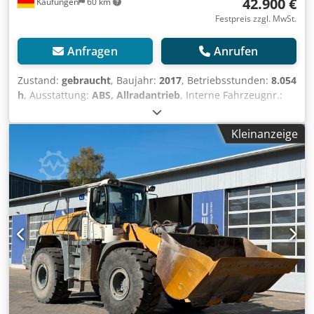
42.900 €
Kaufungen
60 km
Festpreis zzgl. MwSt.
Anfragen
Anrufen
Zustand:
gebraucht
, Baujahr:
2017
, Betriebsstunden:
8.054
h
, Ausstattung:
ABS, Allradantrieb
, Interne Fahrzeugnr.:
G400161 Ab sofort zur Verfügung auf unserem Hof in
Kaufungen Mehr INFO unter: * Golec Nutzfahrzeuge
Kleinanzeige
GmbH (Deutsch, English, Bulgarisch, Russisch) * Viktoria
Sologubova (Polnisch, Russisch, Ukrainisch, English)
TEREX TL260 Radlader mit Hubgerüstverlängerung,
Ladehöhe 5.325 mm Crodpfxoy R H D Dj Abisf BJ 2017 15,8
Ton 8.054 H Klimaanlage Zentralschmierung
Finanzierungsbeispiel: * Interne Nummer: Radlader
* Kaufpreis: 42.900,00 ¤ * Anzahlung:
10% * Laufzeit: 60 * Monatliche Rate: 661,92 ¤
Restwert: 8.180,00 ¤ Wenn das Angebot Ihnen
zusagt oder dieses nach Ihren Bedürfnissen anpassen
wollen, kontaktieren Sie uns unter Hr. Enchev). Wir freuen
uns auf Ihren Anruf Irrtümer vorbehalten Gerne