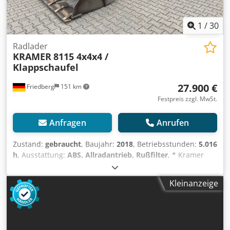
gebrauchtes Fahrzeug in Zahlung. Finanzierung direkt bei
uns im Hause möglich. GOLEC NUTZFAHRZEUGE GMBH Wir
1
/
30
sprechen: Deutsch, English, Spanish, Polnisch, Ukrainisch,
Russisch, Bulgarisch. ----.
Radlader
KRAMER
8115 4x4x4 /
Klappschaufel
27.900 €
Friedberg
151 km
Festpreis zzgl. MwSt.
Anfragen
Anrufen
Zustand:
gebraucht
, Baujahr:
2018
, Betriebsstunden:
5.016
h
, Ausstattung:
ABS, Allradantrieb, Rußfilter
, * Kramer
8115 Radlader * Bj: 2018 * Bst: 5.016 h * Gewicht: 8.000 kg
* hydr. Klappschaufel * 4x4x4 Allrad / Allradlenkung
Kleinanzeige
Crsdpeznr Ndsfx Abiof * mehr Bilder und Videos per
Whatsapp * Angaben ohne Gewähr und Zwischenverkauf
vorbehalten.