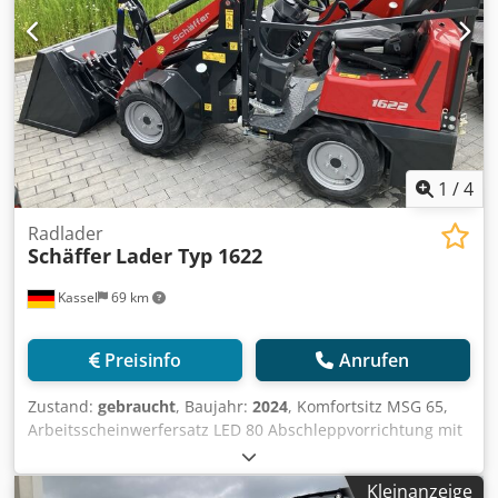
1
/
4
Radlader
Schäffer
Lader Typ 1622
Kassel
69 km
Preisinfo
Anrufen
Zustand:
gebraucht
, Baujahr:
2024
, Komfortsitz MSG 65,
Arbeitsscheinwerfersatz LED 80 Abschleppvorrichtung mit
/ Bolze und Zurrösen, Serienbereifung 23x8.50-12 AS, ET
60 Aufnahmerahmen / Hoflader-WS Typ SWH hydr.
Kleinanzeige