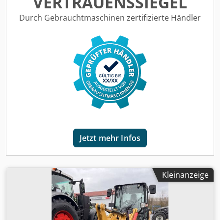
VERTRAUENSSIEGEL
Credetpgtaspfx Abisf
Durch Gebrauchtmaschinen zertifizierte Händler
Jetzt mehr Infos
Kleinanzeige