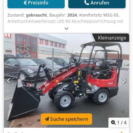
Preisinfo
Anrufen
Zustand:
gebraucht
, Baujahr:
2024
, Komfortsitz MSG 65,
Arbeitsscheinwerfersatz LED 80 Abschleppvorrichtung mit
/ Bolze und Zurrösen, Serienbereifung 23x8.50-12 AS, ET
60 Aufnahmerahmen / Hoflader-WS Typ SWH hydr.
Kleinanzeige
Leichtgutschaufel Mini, eckig 0,90 m, 315 l mit /
Fahrerschutzdach K Crjdpfx Abjtvf Rdsijf
Suche speichern
1
/
4