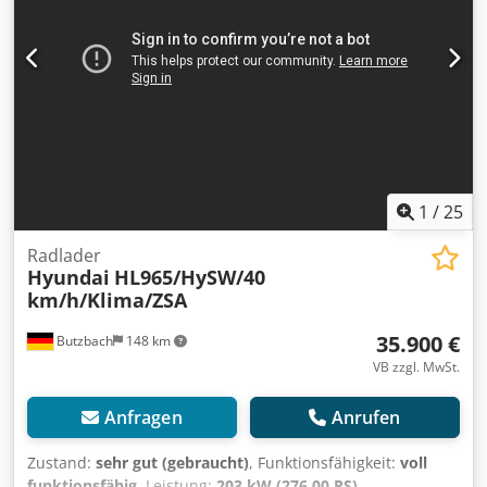
1
/
25
Radlader
Hyundai
HL965/HySW/40
km/h/Klima/ZSA
35.900 €
Butzbach
148 km
VB zzgl. MwSt.
Anfragen
Anrufen
Zustand:
sehr gut (gebraucht)
, Funktionsfähigkeit:
voll
funktionsfähig
, Leistung:
203 kW (276,00 PS)
,