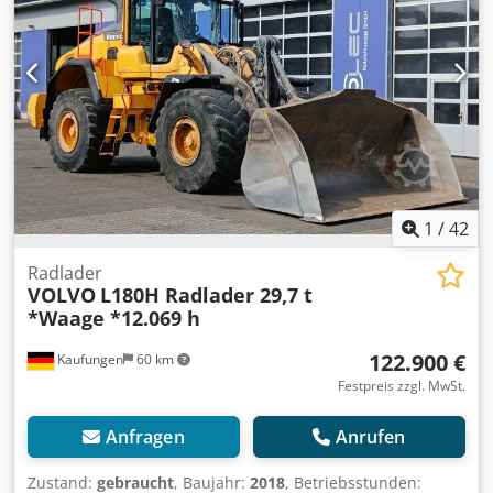
1
/
42
Radlader
VOLVO
L180H Radlader 29,7 t
*Waage *12.069 h
122.900 €
Kaufungen
60 km
Festpreis zzgl. MwSt.
Anfragen
Anrufen
Zustand:
gebraucht
, Baujahr:
2018
, Betriebsstunden: