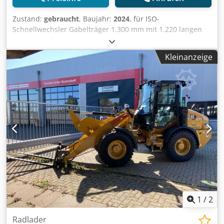
FUNKTION MÜNDLICHE RESERVIERUNGEN HABEN KEINE
GÜLTIGKEIT Für die Verkäufe an die EU- & Drittländer wird
Zustand:
gebraucht
, Baujahr:
2024
, für ISO-
eine Kaution i.H.v. mindestens 500,00 ¤ / 1.000,00 ¤
Schnellwechsler Gabelträger 1.300 mm mit 1.220 langen
erhoben (For sales to the EU and third countries will be
Gabeln ISO-SW / Garantie kompl . Maschine 2 Jahre o. max.
levied deposit/guarentee of at least ¤ 500.00 / ¤ 1000.00)
lOOOBh Caterpillar 906 - Radlader - / Grundgerät 906-14A
Änderungen, Irrtürmer und Vorverkauf vorbehalten!
Kleinanzeige
Bereifung 340/80 R18 Bibload M Deluxe - Kabine DAB+
Weitere Fahrzeuge finden Sie auf unserer Verkauf erfolgt
Radio / inkl . Bl Cedpfx Absrxtahoierf
ausschliesslich nach unseren AGB?s ? siehe Homepage
Wichtiger Hinweis ? Wichtige Information: Trotz
sorgfältiger Überprüfung aller Details in unserem Angebot
kann es vorkommen, dass sich Fehler einschleichen.
Teilweise werden diese durch Übertragungsfehler in den
Systemen der verschiedenen Plattformanbieter verursacht.
Daher möchten wir darauf hinweisen, dass sich alle
Angaben ohne Gewähr verstehen und keinen
Rechtsanspruch darstellen. Rechtliches: Diese
Verkaufsanzeige stellt kein Angebot im Sinne des §145 BGB
dar. Vielmehr handelt es sich um Informationen zur
Vertragsanbahnung. Die hier gemachten Angaben sind
1
/
2
ohne Gewähr und stellen somit keine zugesicherten
Eigenschaften dar. Csdpfoxyb E Eex Abijrf
Radlader