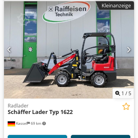
stütze und Sitzheizung) DAB+ Radio / inkl. Bluetooth + M
Kleinanzeige
Umkehrlüfter und Vorabscheider Hydraulische /
Schwingungsdämpfu Gabelt Cedsrxtbfspfx Abierf
1
/
5
Radlader
Schäffer
Lader Typ 1622
Kassel
69 km