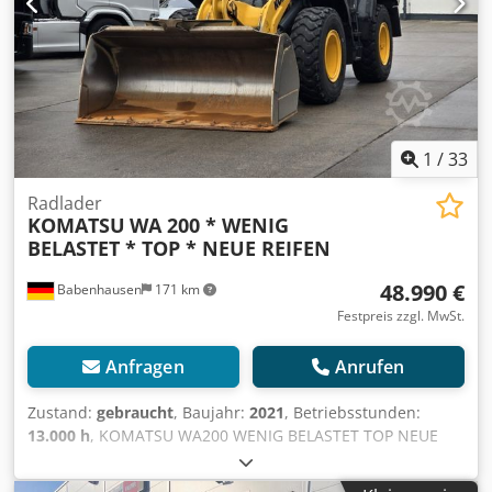
Motor und die gute Manövrierfähigkeit eignet sich die
Maschine ideal für professionelle Einsätze. ? Der
permanente Allradantrieb und die leistungsstarke
Hydraulik sorgen für zuverlässige Arbeitsleistung auch bei
schweren Einsatzbedingungen.
1
/
33
Radlader
KOMATSU
WA 200 * WENIG
BELASTET * TOP * NEUE REIFEN
48.990 €
Babenhausen
171 km
Festpreis zzgl. MwSt.
Anfragen
Anrufen
Zustand:
gebraucht
, Baujahr:
2021
, Betriebsstunden:
13.000 h
, KOMATSU WA200 WENIG BELASTET TOP NEUE
REIFEN----FAHRZEUG-HISTORIE ORIGINAL LACKIERUNG
KOMPLETTER SERVICE DURCH SCHLÜTER KOMATSU-