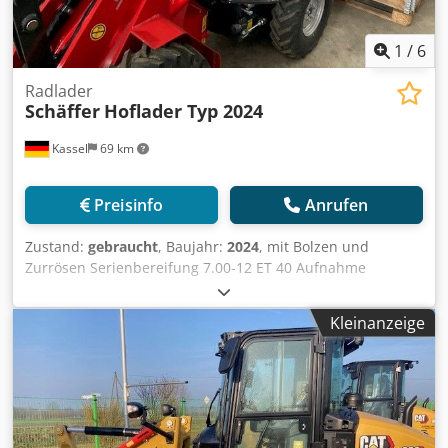
1
/
6
Radlader
Schäffer
Hoflader Typ 2024
Kassel
69 km
Preisinfo
Anrufen
Zustand:
gebraucht
, Baujahr:
2024
, mit Bolzen und
Zurrösen Serienbereifung 7.00-12 ET 40 Aufnahme
Hoflader-WS SWH / Typ SWH hydr. Verrieglung DW mit
ROPS-Fahrerschutzdach Kubota Diesel Motor / D1105
Kleinanzeige
hydraul. Werkzeugverriegelung Koffergewicht 73kg
Arbeitsscheinwerfer LED / hinten Crsdpjtpgr Ijfx Abiof