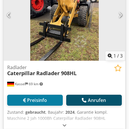
1
/
3
Radlader
Caterpillar
Radlader 908HL
Kassel
69 km
Preisinfo
Anrufen
Zustand:
gebraucht
, Baujahr:
2024
, Garantie kompl.
Maschine 2 Jah 1000Bh Caterpillar Radlader 908HL
Grundgerät / 908HL-14A Deluxe-Sitz (luftgefedert, Len