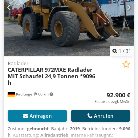
Ukrainisch, Russisch, Bulgarisch. ----.
1
/
31
Radlader
CATERPILLAR
972MXE Radlader
MIT Schaufel 24,9 Tonnen *9096
h
92.900 €
Kaufungen
60 km
Festpreis zzgl. MwSt.
Anfragen
Anrufen
Zustand:
gebraucht
, Baujahr:
2019
, Betriebsstunden:
9.096
h
, Ausstattung:
Allradantrieb
, Interne Fahrzeugnr.: