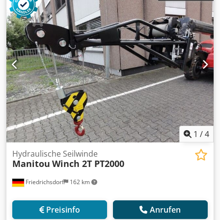
Gabellänge:
1.150 mm
, Leergewicht:
874 kg
, Gesamtlänge:
1.870 mm
, Antriebsart:
Elektro
, Baubreite:
800 mm
,
Hochhubwagen Fahrgestellnummer: ES 412
Lastschwerpunkt: 600 Gabelbreite: 560 mm Masttyp:
Triplex Zustand: Neuwertig Dedpexf N Tuofx Al Dewa
Zustand Technisch: Neu Bereifung vorne Typ: Polyurethan
Bereifung vorne Zustand: 80 - 100% Bereifung hinten Typ:
Polyurethan Bereifung hinten Zustand: 80 - 100% Batterie
Volt: 24V Batterie Ah: 250Ah Batterie Typ: PzS Batterie
Baujahr: 2024 Batterie Zustand: 80 - 100% Vollfreihub,
1
/
4
Hydraulische Seilwinde
Manitou
Winch 2T PT2000
Friedrichsdorf
162 km
Preisinfo
Anrufen