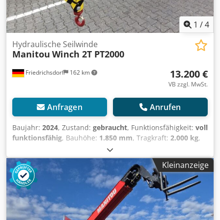
1
/
4
Hydraulische Seilwinde
Manitou
Winch 2T PT2000
13.200 €
Friedrichsdorf
162 km
VB zzgl. MwSt.
Anfragen
Anrufen
Baujahr:
2024
, Zustand:
gebraucht
, Funktionsfähigkeit:
voll
funktionsfähig
, Bauhöhe:
1.850 mm
, Tragkraft:
2.000 kg
,
Hydraulische Seilwinde Zustand Technisch: Neu Djdpfx
Alov N Rzxo Djwa
Kleinanzeige