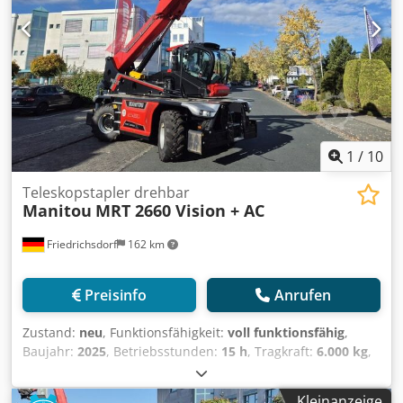
1
/
10
Teleskopstapler drehbar
Manitou
MRT 2660 Vision + AC
Friedrichsdorf
162 km
Preisinfo
Anrufen
Zustand:
neu
, Funktionsfähigkeit:
voll funktionsfähig
,
Baujahr:
2025
, Betriebsstunden:
15 h
, Tragkraft:
6.000 kg
,
Hubhöhe:
26.000 mm
, Kraftstofftyp:
Diesel
, Masttyp:
ausziehbar
, Bauhöhe:
3.100 mm
, Leistung:
115 kW (156,36
Kleinanzeige