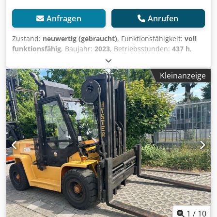
Anfragen
Anrufen
Zustand:
neuwertig (gebraucht)
, Funktionsfähigkeit:
voll
funktionsfähig
, Baujahr:
2023
, Betriebsstunden:
437 h
,
Tragkraft:
2.000 kg
, Mitsubishi PBV20N3 Elektro-
Niederhubwagen / Elektrohubwagen – Baujahr 2023 – nur
Kleinanzeige
437 Betriebsstunden – 1800mm Lange Gabeln - Top-
Zustand Zum Verkauf steht ein nahezu neuwertiger
Mitsubishi Premia PBV20N3 Elektro-Niederhubwagen in
einem außergewöhnlich guten Zustand. Das Gerät stammt
aus Baujahr 2023 und wurde lediglich 437
Betriebsstunden eingesetzt. Es befindet sich technisch wie
optisch in einem sehr gepflegten Zustand und ist sofort
einsatzbereit. Technische Daten Hersteller: Mitsubishi
Djdozrw Hvjpfx Al Dewa Modell: PBV20N3 Typ: 1PT200FJN
Baujahr: 2023 Tragfähigkeit: 2.000 kg Lastschwerpunkt: 800
mm Batteriespannung: 24 Volt Batteriegewicht: 285–350 kg
Betriebsstunden: nur 437 Stunden Seriennummer:
1PT247835 Ausstattung Fahrerstandplattform Seitliche
Schutzarme Elektrische Fahr- und Hubfunktion
1
/
10