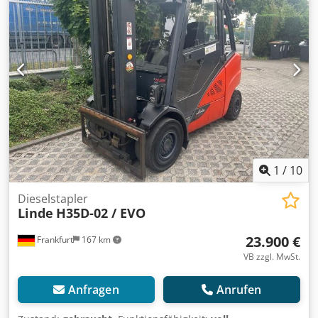
Dieselstapler Fahrgestellnummer: H2X394B00131
Lastschwerpunkt: 500 ISO Klasse: ISO Klasse 4 = 5.000 -
10.000 kg Masttyp: Standard Zustand Technisch: sehr gut
Bereifung vorne Typ: Non Marking Bereifung vorne
Zustand: 60 - 80% Dedpfeztg R Hox Al Djwa Bereifung
hinten Typ: Non Marking Bereifung hinten Zustand: 60 -
80% Beschreibung: Werkstattgeprüft mit UVV-Abnahme
Seitenschieber, Zinkenverstellgerät, 3. Ventil, 4. Ventil,
Arbeitsscheinwerfer hinten, Arbeitsscheinwerfer vorn,
Heizung, Vollkabine, CE Zertifikat, Scheibenwischer,
1
/
10
Dieselstapler
Linde
H35D-02 / EVO
23.900 €
Frankfurt
167 km
VB zzgl. MwSt.
Anfragen
Anrufen