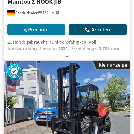
Manitou
2-HOOK JIB
Friedrichsdorf
162 km
Preisinfo
Anrufen
Zustand:
gebraucht
, Funktionsfähigkeit:
voll
funktionsfähig
, Baujahr:
2021
, Gesamtlänge:
2.708 mm
,
Tragkraft:
6.000 kg
, Leergewicht:
282 kg
, Bauhöhe:
800
mm
, Baubreite:
830 mm
, Kranarm Zustand: Einsatzbereit
Kleinanzeige
und voll funktionsfähig Djdpfx Alsw A Tmis Djwa Zustand
Technisch: normal Beschreibung: Robust solution for
handling suspended loads. Jib fitted with 2 hooks to meet
various needs of building sites. Adaptability for all yard
handling applications