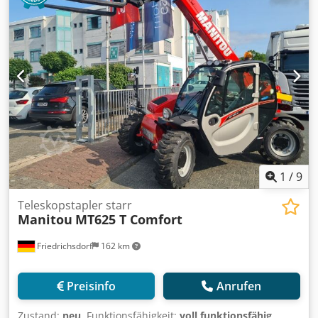
leichtgängigen Betrieb. Diese Maschine sorgt für täglichen
Produktivitätsgewinn. Für effiziente Manöver verfügt der
MSI 30 über eine Lenkachse mit integriertem Zylinder, die
ihm einen sehr engen Wenderadius verleiht. Dank der
zahlreichen verfügbaren Anbaugeräte ist der MSI 30
äußerst vielseitig und eignet sich zum Heben, Beladen,
Entladen und Lagern langer Lasten. Er weist eine Hubkraft
von 3,0 t auf. Seitenschieber, 3. Ventil, Halbkabine,
Vollfreihub, CE Zertifikat,
1
/
9
Teleskopstapler starr
Manitou
MT625 T Comfort
Friedrichsdorf
162 km
Preisinfo
Anrufen
Zustand:
neu
, Funktionsfähigkeit:
voll funktionsfähig
,