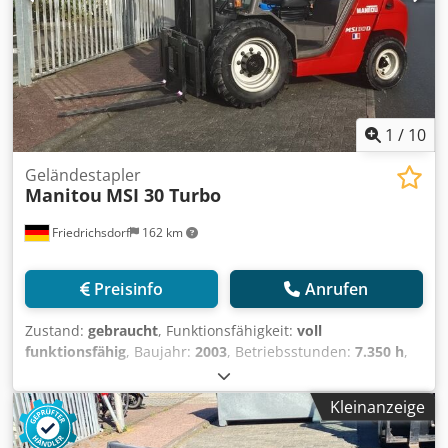
250Ah Batterie Baujahr: 2025 Batterie Zustand: 80 - 100%
1
/
10
Geländestapler
Manitou
MSI 30 Turbo
Friedrichsdorf
162 km
Preisinfo
Anrufen
Zustand:
gebraucht
, Funktionsfähigkeit:
voll
funktionsfähig
, Baujahr:
2003
, Betriebsstunden:
7.350 h
,
Tragkraft:
3.000 kg
, Hubhöhe:
4.000 mm
, Freihub:
150
mm
, Kraftstofftyp:
Diesel
, Masttyp:
Simplex
, Bauhöhe:
Kleinanzeige
2.755 mm
, Leistung:
38 kW (51,67 PS)
, Gabelträgerbreite:
1.260 mm
, Gabellänge:
1.200 mm
, Leergewicht:
5.500 kg
,