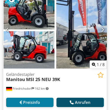
1.200 mm
, Leergewicht:
4.850 kg
, Gesamtlänge:
2.750 mm
,
Antriebsart:
Diesel
, Baubreite:
1.290 mm
, Dieselstapler
Lastschwerpunkt: 500 ISO Klasse: ISO Klasse 3 = 2.500 -
4.999 kg Masttyp: Triplex Getriebe: Wandler Geschw.
Klasse: 20 Zustand: Neugerät Zustand Technisch: Neu
Dwedpfx Aloy U R Dcs Dja Bereifung vorne Typ:
Superelastik Bereifung vorne Grösse: 28-9 x15 Bereifung
vorne Zustand: 80 - 100% Bereifung hinten Typ:
Superelastik Bereifung hinten Grösse: 6.50x10 Bereifung
hinten Zustand: 80 - 100% Seitenschieber, 3. Ventil, 4.
Ventil, Arbeitsscheinwerfer hinten, Arbeitsscheinwerfer
vorn, Lastschutzgitter, Vollkabine, Vollfreihub, CE Zertifikat,
Innenspiegel, Außenspiegel, Rundumleuchte,
1
/
8
Scheibenwischer,
Geländestapler
Manitou
MSI 25 NEU 39K
Friedrichsdorf
162 km
Preisinfo
Anrufen