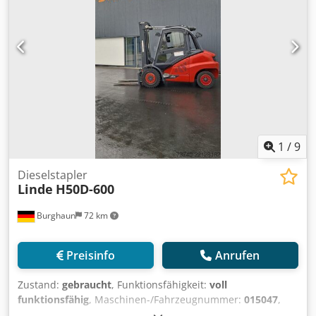
1
/
9
Dieselstapler
Linde
H50D-600
Burghaun
72 km
Preisinfo
Anrufen
Zustand:
gebraucht
, Funktionsfähigkeit:
voll
funktionsfähig
, Maschinen-/Fahrzeugnummer:
015047
,
Baujahr:
2019
, Betriebsstunden:
3.500 h
, Tragkraft:
5.000