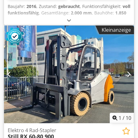
Baujahr:
2016
, Zustand:
gebraucht
, Funktionsfähigkeit:
voll
funktionsfähig
, Gesamtlänge:
2.000 mm
, Bauhöhe:
1.850
mm
, Tragkraft:
2.000 kg
, Hydraulische Seilwinde Zustand:
Einsatzbereit und voll funktionsfähig Zustand Technisch:
Kleinanzeige
normal Dodpfx Aloy S Hane Djwa
1
/
10
Elektro 4 Rad-Stapler
Still
RX 60-80 900