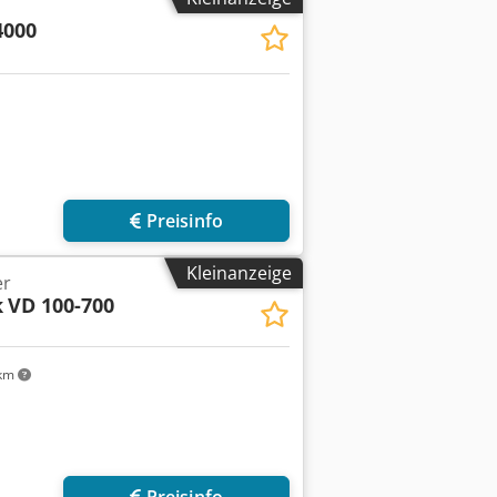
4000
Preisinfo
Kleinanzeige
er
k
VD 100-700
km
Mehr Bilder anfragen
Preisinfo