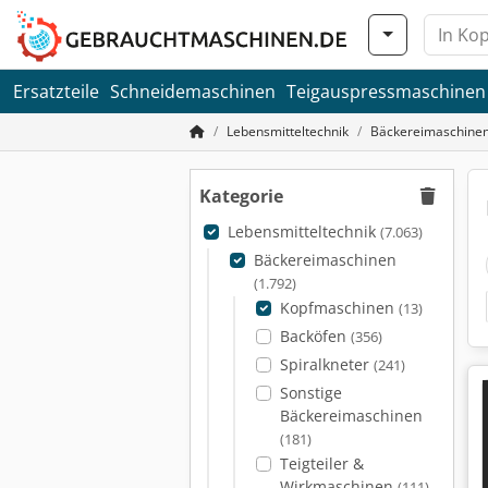
Ersatzteile
Schneidemaschinen
Teigauspressmaschinen
Lebensmitteltechnik
Bäckereimaschine
Kategorie
Lebensmitteltechnik
(7.063)
Bäckereimaschinen
(1.792)
Kopfmaschinen
(13)
Backöfen
(356)
Spiralkneter
(241)
Sonstige
Bäckereimaschinen
(181)
Teigteiler &
Wirkmaschinen
(111)