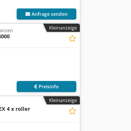
r anfragen
Anfrage senden
Kleinanzeige
lanzen
4000
Preisinfo
Kleinanzeige
X 4 x roller