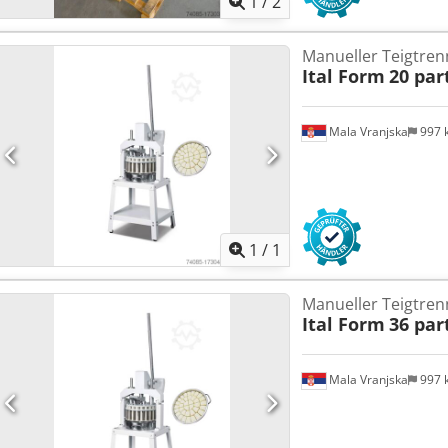
1
/
2
Manueller Teigtren
Ital Form
20 par
Mala Vranjska
997 
Mehr Bilde
1
/
1
Manueller Teigtren
Ital Form
36 par
Mala Vranjska
997 