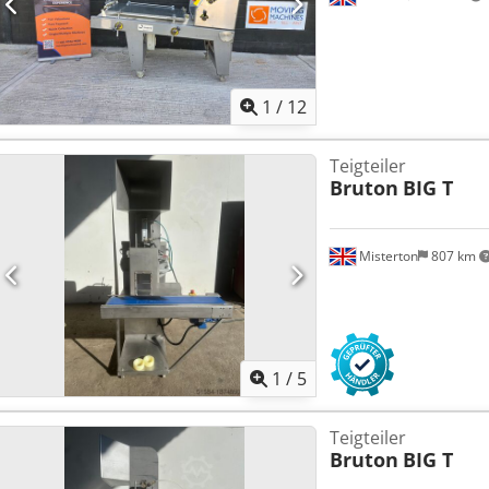
1
/
12
Teigteiler
Bruton
BIG T
Misterton
807 km
1
/
5
Teigteiler
Bruton
BIG T