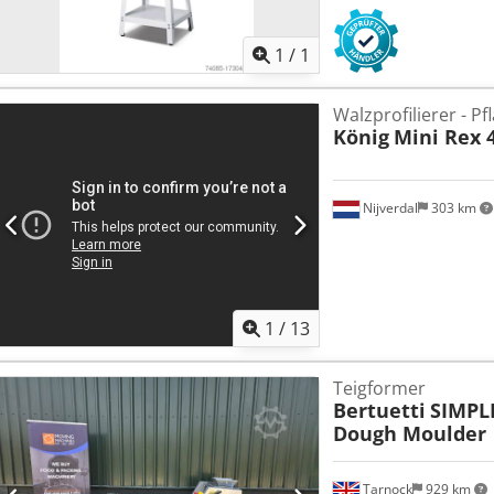
Mehr Bilde
1
/
1
Walzprofilierer - Pf
König
Mini Rex 
Nijverdal
303 km
1
/
13
Teigformer
Bertuetti
SIMPLE
Dough Moulder
Tarnock
929 km