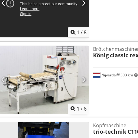
1
/
8
Brötchenmaschine
König
classic rex
Nijverdal
303 km
1
/
6
Kopfmaschine
trio-technik
C11