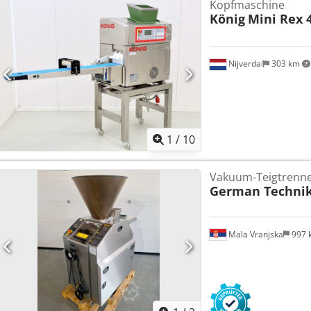
Kopfmaschine
König
Mini Rex 
Nijverdal
303 km
1
/
10
Vakuum-Teigtrenn
German Techni
Mala Vranjska
997 