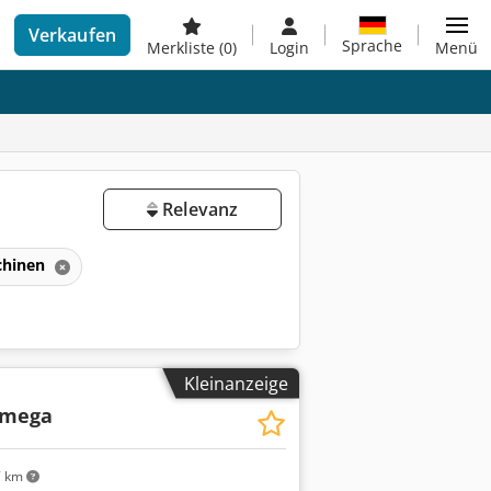
Verkaufen
Sprache
Merkliste
(0)
Login
Menü
Relevanz
chinen
Kleinanzeige
mega
7 km