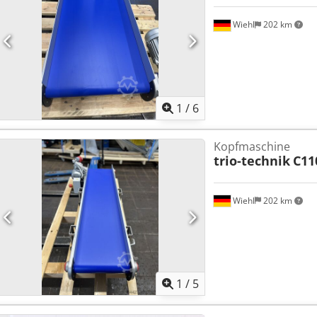
Wiehl
202 km
1
/
6
Kopfmaschine
trio-technik
C11
Wiehl
202 km
1
/
5