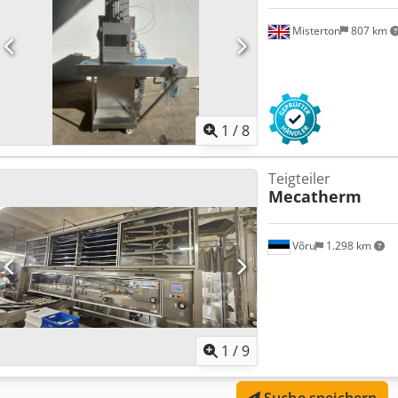
Misterton
807 km
1
/
8
Teigteiler
Mecatherm
Võru
1.298 km
1
/
9
Suche speichern