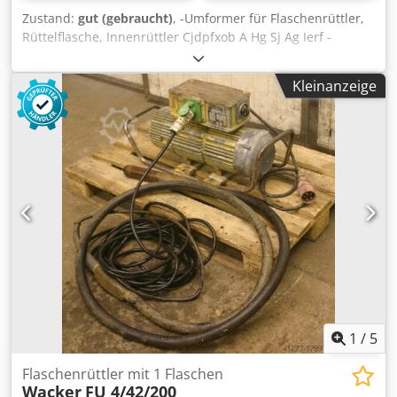
Zustand:
gut (gebraucht)
, -Umformer für Flaschenrüttler,
Rüttelflasche, Innenrüttler Cjdpfxob A Hg Sj Ag Ierf -
Frequenzumrichter -Rüttelflaschen: 2 -Kabellänge: á 6m -
Gewicht: 100 kg
Kleinanzeige
1
/
5
Flaschenrüttler mit 1 Flaschen
Wacker
FU 4/42/200