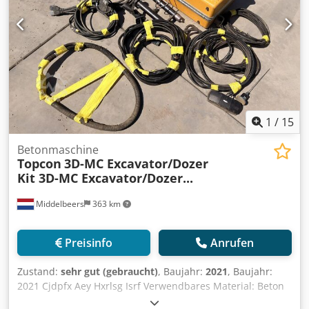
Installierte 3DMC Version 12.2 (stabil). Antennen: 2x GR-i3
GNSS Empfänger. Sensoren: 6x TS-i3 Neigungssensoren
(Für Verstellausleger & Schwenklöffel/Tiltrotator).
Freischaltungen: Vollversion – GPS, GLONASS, Galileo,
BeiDou. Funk: Satel Easy Funkmodem & SL100
Mobilfunkmodul. Zubehör: Kompletter Kabelsatz,
Montageplatten und Transportkoffer. Direkt vom
Erstbesitzer (aus Deutschland) erworben.
1
/
15
Betonmaschine
Topcon
3D-MC Excavator/Dozer
Kit 3D-MC Excavator/Dozer...
Middelbeers
363 km
Preisinfo
Anrufen
Zustand:
sehr gut (gebraucht)
, Baujahr:
2021
, Baujahr:
2021 Cjdpfx Aey Hxrlsg Isrf Verwendbares Material: Beton
Technischer Zustand: sehr gut Optischer Zustand: sehr gut