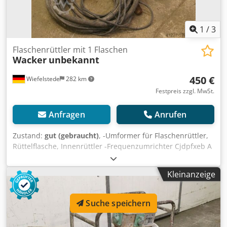
1
/
3
Flaschenrüttler mit 1 Flaschen
Wacker
unbekannt
450 €
Wiefelstede
282 km
Festpreis zzgl. MwSt.
Anfragen
Anrufen
Zustand:
gut (gebraucht)
, -Umformer für Flaschenrüttler,
Rüttelflasche, Innenrüttler -Frequenzumrichter Cjdpfxeb A
Sxve Ag Ijrf -Kabellänge: ca. 6m -Gewicht: 150 kg
Kleinanzeige
Suche speichern