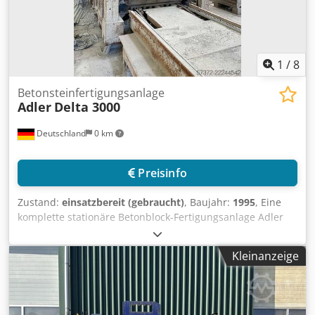
1
/
8
Betonsteinfertigungsanlage
Adler
Delta 3000
Deutschland
0 km
Preisinfo
Zustand:
einsatzbereit (gebraucht)
, Baujahr:
1995
, Eine
komplette stationäre Betonblock-Fertigungsanlage Adler
steht zur Verfügung. Bestandteile: stationäre
Blockmaschine/Presseneinheit, Mischer,
Kleinanzeige
Skip-/Beschickungseinheit, Materialtrichter, Förderbänder,
Höhenförderer, Palettenumlaufsystem, Palettentransport,
Palettierer, Stapel- und Entstapeleinheiten,
Umreifungsanlage, Steuerung, Hydraulikaggregat, Silo,