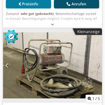
Preisinfo
Anrufen
Zustand:
sehr gut (gebraucht)
, Betonmischanlage zurzeit
in Einsatz Besichtigungen möglich Crsdpfx Ajzd R Iwog Ief
Kleinanzeige
1
/
5