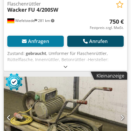
Flaschenrüttler
Wacker
FU 4/200SW
750 €
Wiefelstede
281 km
Festpreis zzgl. MwSt.
Anfragen
Anrufen
Zustand:
gebraucht
, Umformer für Flaschenrüttler,
Rüttelflasche, Innenrüttler, Betonrüttler -Hersteller:
Wacker -Übergabe: im Ist-Zustand wie besichtigt -
Transportgestell Räder defekt, siehe Foto Crjdpfxefngxgs
Kleinanzeige
Ag Ijf -Motor: 2,8 kW -Rüttelflasche: Länge 360 mm -
Schlauchlänge: 5 m -Abmessung: 1150/520/H690 mm -
Gewicht: 116 kg