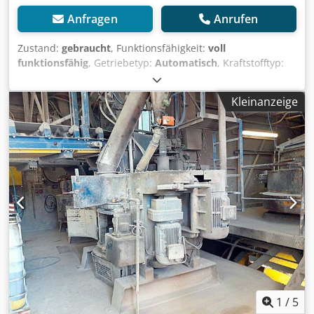
Anfragen
Anrufen
Zustand:
gebraucht
, Funktionsfähigkeit:
voll
funktionsfähig
, Getriebetyp:
Automatisch
, Kraftstofftyp:
elektrisch
, Baujahr:
2020
, Wir bieten diese gebrauchte
MCF RF 1500 SS Mobile Betonmischanlage, Baujahr 2020,
Kleinanzeige
an. Codpfozrgxbjx Ag Ijrf Kapazität: 1000 l Wenn Sie
Rückfragen haben oder mehr Informationen benötigen,
schreiben Sie uns gerne eine Nachricht oder rufen uns an.
1
/
5