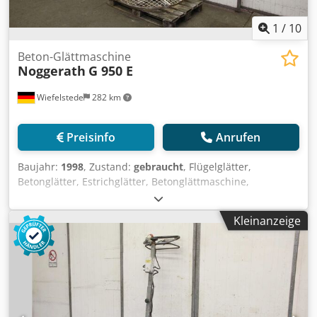
1
/
10
Beton-Glättmaschine
Noggerath
G 950 E
Wiefelstede
282 km
Preisinfo
Anrufen
Baujahr:
1998
, Zustand:
gebraucht
, Flügelglätter,
Betonglätter, Estrichglätter, Betonglättmaschine,
Flügelglätter -Hersteller: Noggerath, Handgeführte Beton
Glättmaschine Typ G 950 E -Leistung: 2,4 kW -
Kleinanzeige
Tellerdurchmesser: 790 mm Cjdpog T I Ndjfx Ag Ijrf -
Transportabmessung: 1190/1000/H1410 mm -Gewicht: 87
kg