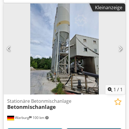
Ajy R Tx Ieg Iof Leergewicht: 2.575 kg
Kleinanzeige
1
/
1
Stationäre Betonmischanlage
Betonmischanlage
Warburg
100 km