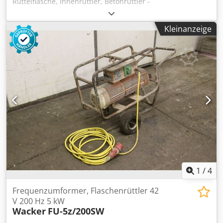
Rüttelflasche, Innenrüttler, Betonrüttler -
Frequenzumrichter: Abmessung 550/480/H260 mm -
Rüttelflasche: Länge 450 mm -Schlauchlänge: 10 m
Kleinanzeige
Crodjfngxfspfx Ag Iof -Gewicht: 98 kg
1
/
4
Frequenzumformer, Flaschenrüttler 42
V 200 Hz 5 kW
Wacker
FU-5z/200SW