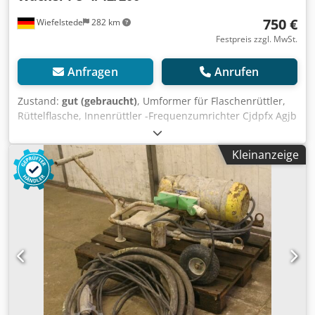
750 €
Wiefelstede
282 km
Festpreis zzgl. MwSt.
Anfragen
Anrufen
Zustand:
gut (gebraucht)
, Umformer für Flaschenrüttler,
Rüttelflasche, Innenrüttler -Frequenzumrichter Cjdpfx Agjb
A Sxde Isrf -Anzahl der Rüttelflasche: 1 -Kabellänge: ca. 6
m -Gewicht: 105 kg
Kleinanzeige