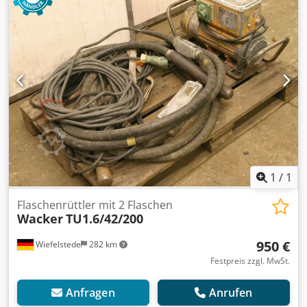
Gewicht: 69 kg Crodpfx Asg T I Nwjg Isf
1
/
1
Flaschenrüttler mit 2 Flaschen
Wacker
TU1.6/42/200
950 €
Wiefelstede
282 km
Festpreis zzgl. MwSt.
Anfragen
Anrufen