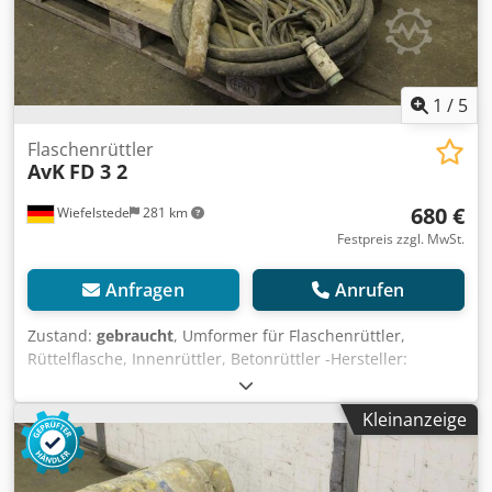
1
/
5
Flaschenrüttler
AvK
FD 3 2
680 €
Wiefelstede
281 km
Festpreis zzgl. MwSt.
Anfragen
Anrufen
Zustand:
gebraucht
, Umformer für Flaschenrüttler,
Rüttelflasche, Innenrüttler, Betonrüttler -Hersteller:
Wacker -Übergabe: im Ist-Zustand wie besichtigt -
Transportgestell: Laufrad beschädigt, siehe Foto -Motor: 2
Kleinanzeige
kW -Rüttelflasche: Länge 430 mm -Schlauchlänge: 6 m -
Abmessungen: 1380/580/H600 mm Credpfxsfngxhj Ag Ijf -
Gewicht: 87 kg