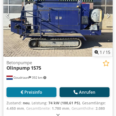
Materialzuführung, Dosiereinheit, Abtransport. Leistung:
1500 Zyklen/Tag, Ausgabe: 3000 Paletten/h, Betrieb:
Doppelpalettenbetrieb, verfügbares Betonsteinformat
X/Y/Z: 500mm/200mm/250mm. Die Trocknungsregale sind
aus Holz und nicht mehr zu verwenden. Die Anlage wurde
seit 20 Jahren nicht betrieben und benötigt eine Revision.
Die Anlage wurde von 1995 bis 2005 betrieben.
Dokumentation vorhanden. Eine Besichtigung vor Ort ist
möglich. Die Anlage befindet sich in Portugal. Cjdpfozh Ng
Tjx Ag Ijrf
1
/
15
Betonpumpe
Olinpump
1575
Goudriaan
392 km
Preisinfo
Anrufen
Zustand:
neu
, Leistung:
74 kW (100,61 PS)
, Gesamtlänge:
4.450 mm
, Gesamtbreite:
1.780 mm
, Gesamthöhe:
2.080
mm
, Baujahr:
2005
, Verwendbares Material: Beton Crjdpfx