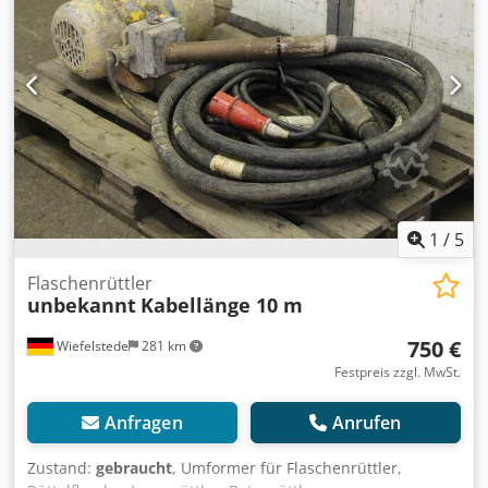
1
/
5
Flaschenrüttler
unbekannt
Kabellänge 10 m
750 €
Wiefelstede
281 km
Festpreis zzgl. MwSt.
Anfragen
Anrufen
Zustand:
gebraucht
, Umformer für Flaschenrüttler,