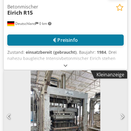
Betonmischer
Eirich
R15
Deutschland
0 km
Preisinfo
Zustand:
einsatzbereit (gebraucht)
, Baujahr:
1984
, Drei
nahezu baugleiche Intensivbetonmischer Eirich stehen
voraussichtlich ab Januar 2027 zur Verfügung. Baujahre:
1974/1974/1984, Volumen: 500l, max. Füllgewicht: 655kg,
Kleinanzeige
Mischbehälterdrehzahl: 36U/min, Wirblerdrehzahl:
130U/min, Wirblerwerkzeugdurchmesser: 880mm.
Dokumentation vorhanden. Eine Besichtigung vor Ort ist
möglich. Cjdpfx Agjzi Eite Ijrf