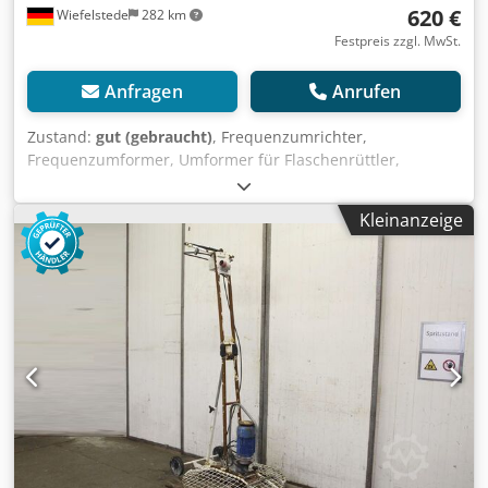
620 €
Wiefelstede
282 km
Festpreis zzgl. MwSt.
Anfragen
Anrufen
Zustand:
gut (gebraucht)
, Frequenzumrichter,
Frequenzumformer, Umformer für Flaschenrüttler,
Rüttelflasche, Innenrüttler -Frequenzumrichter -Leistung: 5
kW -Ausgang: 42 V Cedpfx Agjc Nfd Tj Isrf -Frequenz: 200
Kleinanzeige
Hz -Abmessungen: 1160/600/H740 mm -Gewicht: 88 kg