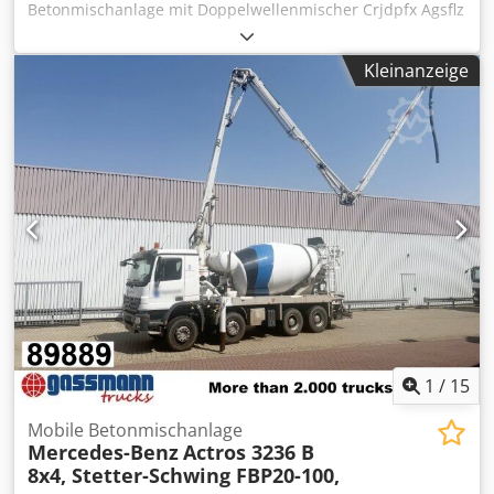
Betonmischanlage mit Doppelwellenmischer Crjdpfx Agsflz
Betonmischanlagen, Brechanlagen, Siebanlagen,
Ine Isf Anlagenkapazität: 200 m³ / Stunde
Sandwaschmaschinen, Sandherstellungsanlagen,
Frischbetonmischung Mischerkapazität: 7500/5000 l (5m³
Asphaltmischanlagen, Förderbandsysteme, Backenbrecher
Kleinanzeige
verdichteter Beton) Zentralschmieranlage Marke: ILC
und mobile Brechanlagen. Mit höchsten
(hergestellt in Italien) Steuerungssystem: vollautomatisch
Qualitätsstandards, innovativen Fertigungsmethoden und
PC - PLC - Drucker Elektronische Ausrüstung: Siemens
kundenspezifischen Lösungen ist Constmach eine
Sonstige Ausrüstung und Zubehör: Italienisch
zuverlässige Marke auf nationalen und internationalen
Unbegrenzte Anzahl von Benutzern und Fernzugriff
Märkten. Dank ihrer Langlebigkeit, Effizienz und
Installation und Inbetriebnahme des Systems liegen in
dauerhaften Leistung sind unsere Produkte die bevorzugte
unserer Verantwortung. 7/24 DIENSTLEISTUNGEN. Export
Wahl bei Branchenprofis.
von mehr als 1000 Betonmischanlagen in mehr als 90
Länder. * HOCHEFFIZIENTE PRODUKTION UND DOPPELTE *
EINFACHE WARTUNG * GEEIGNET FÜR DIE ARBEIT IN
RAUEN BEDINGUNGEN * RCC BETON
PRODUKTIONSKAPAZITÄT
1
/
15
Mobile Betonmischanlage
Mercedes-Benz
Actros 3236 B
8x4, Stetter-Schwing FBP20-100,