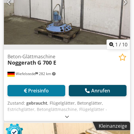
1
/
10
Beton-Glättmaschine
Noggerath
G 700 E
Wiefelstede
282 km
Preisinfo
Anrufen
Zustand:
gebraucht
, Flügelglätter, Betonglätter,
Estrichglätter, Betonglättmaschine, Flügelglätter -
Hersteller: Noggerath, Handgeführte Beton Glättmaschine
Typ G 700 E -E-Motor: 2,0 / 1,35 kW -Tellerdurchmesser:
Kleinanzeige
700 mm -Transportabmessung: 1040/780/H1300 mm -