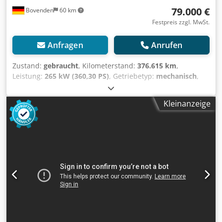
79.000 €
Bovenden
60 km
Festpreis zzgl. MwSt.
Anfragen
Anrufen
Zustand:
gebraucht
, Kilometerstand:
376.615 km
,
Leistung:
265 kW (360,30 PS)
, Getriebetyp:
mechanisch
,
Kraftstofftyp:
Diesel
, Farbe:
Weiß
, Gesamtgewicht:
32.000
kg
, Leergewicht:
20.500 kg
, maximales Ladegewicht:
Kleinanzeige
11.500 kg
, Reifengröße:
315/80R22.5
, Achsen-
Konfiguration:
8x4
, Anzahl der Sitzplätze:
2
, Erstzulassung:
09/2008
, Emissionsklasse:
Euro4
, Bremsen:
Konstantdrossel
, Federung:
Blatt
, Fahrerkabine:
Fahrerhaus
, Ausstattung:
ABS, Kabine, Tempomat,
Traktionskontrolle, Zentralverriegelung,
Zusatzscheinwerfer
, Fahrzeugstandort: Bovenden, Mtlg.
Haus, Heckfenster, E-Spiegel, Spiegel beheizbar, E-Fenster
links, E-Fenster rechts, Sonnenblende, Tempomat,
Telligent-Schaltung, Schalter 16, ABS (Antiblockiersystem),
Antriebs-Schlupfregelung (ASR), Konstantdrossel,
Nebenantrieb, Arbeitsscheinwerfer, Rundumleuchte,