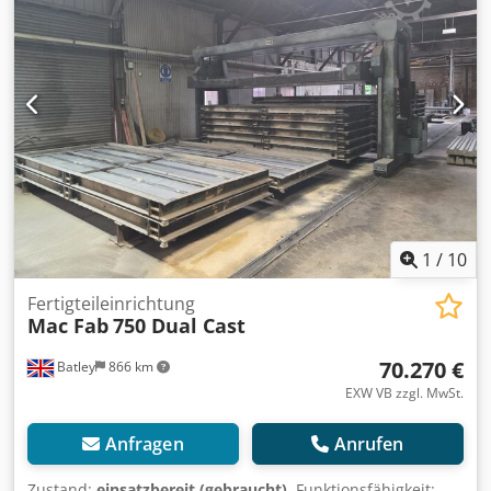
1
/
10
Fertigteileinrichtung
Mac Fab
750 Dual Cast
70.270 €
Batley
866 km
EXW VB zzgl. MwSt.
Anfragen
Anrufen
Zustand:
einsatzbereit (gebraucht)
, Funktionsfähigkeit: