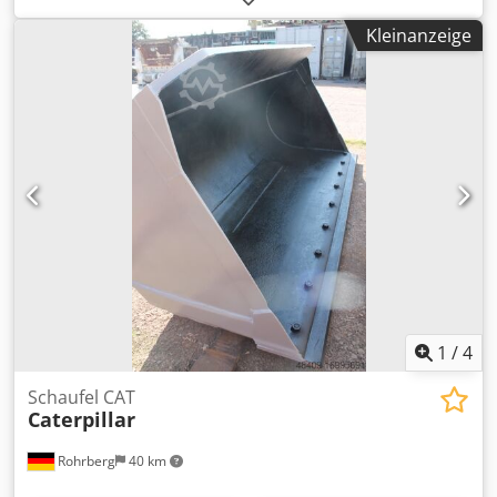
Baujahr:
1999
, gut zustand Codpfx Aeyv Db Debioha
Kleinanzeige
1
/
4
Schaufel CAT
Caterpillar
Rohrberg
40 km