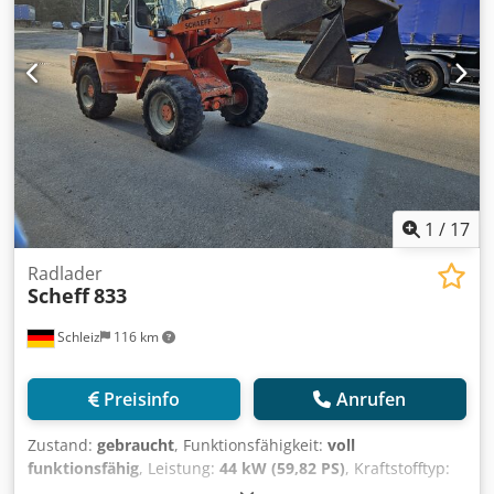
1
/
17
Radlader
Scheff
833
Schleiz
116 km
Preisinfo
Anrufen
Zustand:
gebraucht
, Funktionsfähigkeit:
voll
funktionsfähig
, Leistung:
44 kW (59,82 PS)
, Kraftstofftyp:
Diesel
, Gesamtgewicht:
5.400 kg
, Leergewicht:
3.500 kg
,