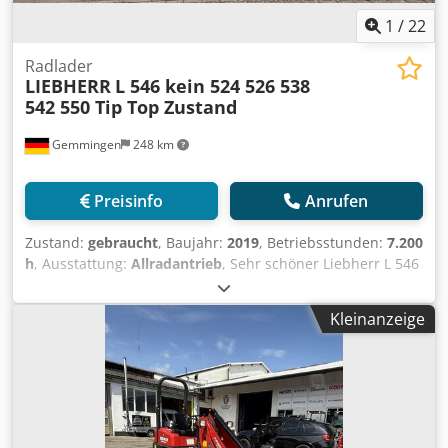
1
/
22
Radlader
LIEBHERR
L 546 kein 524 526 538
542 550 Tip Top Zustand
Gemmingen
248 km
Preisinfo
Anrufen
Zustand:
gebraucht
, Baujahr:
2019
, Betriebsstunden:
7.200
h
, Ausstattung:
Allradantrieb
, Sehr schöner Liebherr L 546
zu verkaufen Top Zustand - wenig Stunden: Liebherr L 546
Z 2plus1 Übergabe an d. Kunden am 26.04.2019 Original
Kleinanzeige
Lack Fahrgestell Nr. VATZ1560-054320 , Baujahr 2019
Betriebsstunden ca. 7270 4-Zylinder-Reihenmotor 123
KW/167 PS, wassergekühlt mit Turboaufladung Abgasstufe
4 Einsatzgewicht je nach Ausrüstung ca.15.000 kg Maße je
nach Ausrüstung: Länge der Maschine: 7.200 mm, Breite
2500mm, Höhe 3.300 mm hydrostatischer Fahrantrieb mit