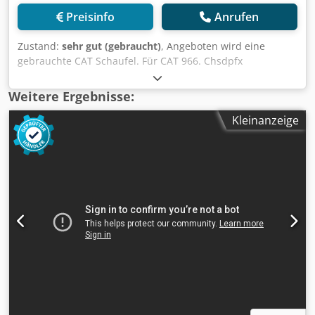
Preisinfo
Anrufen
Zustand:
sehr gut (gebraucht)
, Angeboten wird eine
gebrauchte CAT Schaufel. Für CAT 966. Chsdpfx
Aeuhznnobioa 4,1 m³. Neue Schneide.
Weitere Ergebnisse:
Kleinanzeige