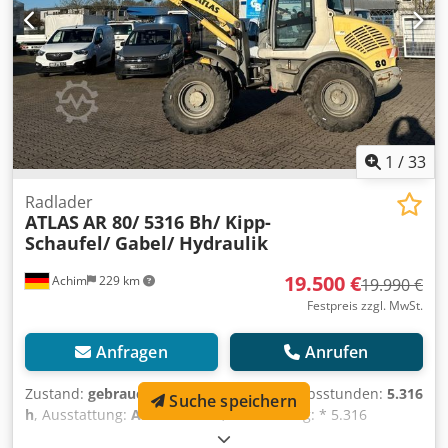
/Wandlergetriebe - deutsche Maschine, wurde immer
gewartet / alle Service durch Fachwerkstatt !! - 1. Hand! -
einsatzbereit! Irrtümer und Zwischenverkauf vorbehaltlich!
1
/
33
Radlader
ATLAS
AR 80/ 5316 Bh/ Kipp-
Schaufel/ Gabel/ Hydraulik
19.500 €
Achim
229 km
19.990 €
Festpreis zzgl. MwSt.
Anfragen
Anrufen
Zustand:
gebraucht
, Baujahr:
2005
, Betriebsstunden:
5.316
Suche speichern
h
, Ausstattung:
Allradantrieb
, Ausstattung: * 5.316
Betriebsstunden * Motorleistung 53,5 kw * 20 KM/H *