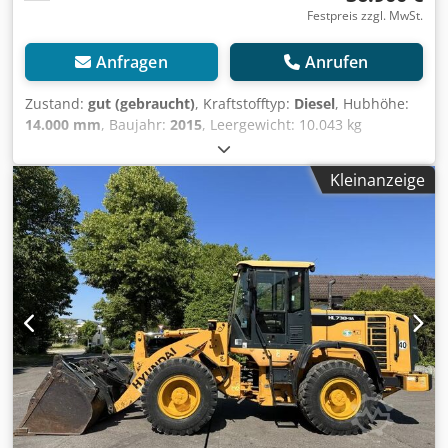
PERKINS 403J-11 Anzahl Zylinder: 3 Motorleistung: 25 PS
Festpreis zzgl. MwSt.
Hydraulikpumpe: PWG Italien, 36 l/min Hydraulikdruck: 16
MPa Reifendimension: 26x12.00-12 Hubhöhe: 2,6 m
Anfragen
Anrufen
Geschwindigkeit: 18 km/h Länge: 3398 mm Breite: 1140
mm Höhe: 2370 mm
Zustand:
gut (gebraucht)
, Kraftstofftyp:
Diesel
, Hubhöhe:
14.000 mm
, Baujahr:
2015
, Leergewicht: 10.043 kg
Hubkapazität: 3.600 kg Abmessungen des Laderaums: 600
x 230 x 275 cm Cedpfxozn N Uqj Abijha CE-Kennzeichnung:
Kleinanzeige
ja Technischer Zustand: gut Optischer Zustand: gut
Lieferbedingungen: EXW Produktionsland: HU Wenden Sie
sich an Christian Theißen, um weitere Informationen zu
erhalten. Hersteller: JLG Typ: 3614RS Baujahr: 2015
Produktart: Gebraucht Daten: Max. Hubhöhe: 14,00 m
Hublast: 3.600 kg Max. Ausladung: 9,50 m
Transportabmessung LxBxH: 6,00 x 2,30 x 2,75 m
Zinkenlänge: 1,20 m Abstützbreite: 2,85 m Bodenfreiheit:
0,38 m Antriebsart: Diesel Eigengewicht: 10.043 kg
Besonderheiten: Geländereifen luftgefüllt, Allradantrieb,
Vierradlenkung, 2 Stützen, Pendelachse,
Chassisnivellierung, Wenderadius (Außen) 3,80 m.
Standort: 04435 Schkeuditz (Leipzig) sofort verfügbar