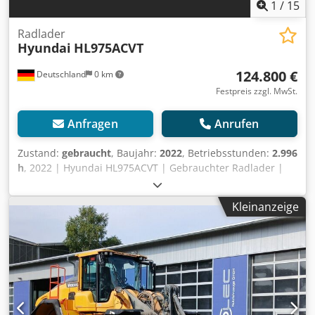
1
/
15
Radlader
Hyundai
HL975ACVT
124.800 €
Deutschland
0 km
Festpreis zzgl. MwSt.
Anfragen
Anrufen
Zustand:
gebraucht
, Baujahr:
2022
, Betriebsstunden:
2.996
h
, 2022 | Hyundai HL975ACVT | Gebrauchter Radlader |
2996 hours 📍Location: Deutschland 🚛 Delivery available
to your destination – Use our shipping calculator to
Kleinanzeige
estimate transport costs! 💰 Buy Now for EUR 124800 or
Make an Offer. Chodjzrnxijpfx Abiea Payment at delivery
available for an affordable fee (subject to approval)* 👷‍♂️
Inspected by an independent expert 56 Inspektionspunkte
54 genehmigt ✅ 2 unvollkommene ℹ️ 0 Ausgaben ⚠️ 📌
Inspector's Comment: Guter betriebsbereiter Radlader,
alle Funktionen funktionieren, benötigt eine gründliche