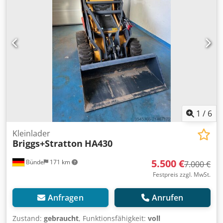
unverbindlich. Fehlerfreiheit und Genauigkeit der hier
gemachten Angaben sind nicht garantiert. Eine
Gewährleistung und /oder Haftung ist ausgeschlossen. Es
können Abweichungen von der oben angeführten
Beschreibung nicht ausgeschlossen werden. Wir weisen
darauf hin, dass der Gegenstand eines zum Abschluss
kommenden Kaufvertrages ausschließlich das
Kraftfahrzeug in seinem tatsächlichen Zustand sein wird.
Csdpfx Aezrl D Nebijha
1
/
6
Kleinlader
Briggs+Stratton
HA430
5.500 €
Bünde
171 km
7.000 €
Festpreis zzgl. MwSt.
Anfragen
Anrufen
Zustand:
gebraucht
, Funktionsfähigkeit:
voll