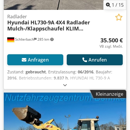
1
/
15
Radlader
Hyundai
HL730-9A 4X4 Radlader
Mulch-/Klappschaufel KLIM...
35.500 €
Schlierbach
285 km
VB zzgl. MwSt.
Anfragen
Anrufen
Zustand:
gebraucht
, Erstzulassung:
06/2016
, Baujahr:
2016
, Betriebsstunden:
9.837 h
, HYUNDAI HL 730-9 A
Radlader mit Much- und Klappschaufel, Klimaautomatik •
ALLRAD • Baujahr 2016 • Betriebsstunden: 9.835 • ca.
Kleinanzeige
27.000 km Anbaugeräte: • Mulchgreifschaufel /
Klappschaufel • Volumen der Schaufel: 2 m³ • Leistung (KW
/ PS): 100 / 136 • Einsatzgewicht: 10.500 kg • GG.: 15.500 kg
• Letzte Sicherheitsprüfung: 14.11.2022 Weitere
Ausstattung: Codpfx Aowmpfpsbioha • Klimaautomatik •
Rückfahrkamera • CD-Radio • Komfortsitz • Automatik-