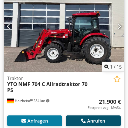
Zwischenverkauf und Irrtümer vorbehalten! Dcodszn An
Dopfx Ahzok - .
1
/
15
Traktor
YTO
NMF 704 C Allradtraktor 70
PS
21.900 €
Holzheim
284 km
Festpreis zzgl. MwSt.
Anfragen
Anrufen