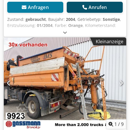
Anfragen
Anrufen
Zustand:
gebraucht
, Baujahr:
2004
, Getriebetyp:
Sonstige
,
Erstzulassung:
01/2004
, Farbe:
Orange
, Kilometerstand:
1.001 km
, Leergewicht:
1.785 kg
, Fahrerkabine:
Sonstige
,
Fahrzeugstandort: Bovenden, Aufbau: Küpper-Weisser
Kleinanzeige
Salzstreuer STA95 ca. 5m³ Steuerautomat mit 2 Kammern,
Befestigungssystem mit Ketten für Montage auf Kipper,
Salzkammern mit Plane abgedeckt, Zwei Förderschnecken,
Streuwinkelverstellung, Streumengenverstellung, Leiter
hinten links, Schutzplane für Stoßfänger hinten.
ZUBEHÖRANGABEN OHNE GEWÄHR, Änderungen,
Zwischenverkauf und Irrtümer vorbehalten! Dcodpfezpfl
Isx Ahzjk - .
1
/
9