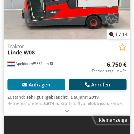
1
/
14
Traktor
Linde
W08
6.750 €
Apeldoorn
331 km
Festpreis zzgl. MwSt.
Anfragen
Anrufen
Zustand:
sehr gut (gebraucht)
, Baujahr:
2019
,
Betriebsstunden:
5.674 h
, Kraftstofftyp:
elektrisch
, Farbe:
Sonstige
, Gesamthöhe:
2.050 mm
, Gesamtlänge:
2.960
mm
, Gesamtbreite:
1.000 mm
, Leergewicht: 1.477 kg Akku:
Kleinanzeige
48 V, Typ PzS CE-Kennzeichnung: ja Technischer Zustand:
sehr gut Optischer Zustand: sehr gut Dcsdpfxezrgiyj Ahzek