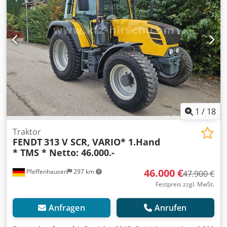
Dcedjzrkpqjpfx Ahzsk * 2 Sitzplatz ----Fahrzeugnummer
12301 -----Irrtümer & Zwischenverkauf vorbehalten
1
/
18
Traktor
FENDT
313 V SCR, VARIO* 1.Hand
* TMS * Netto: 46.000.-
46.000 €
Pfeffenhausen
297 km
47.900 €
Festpreis zzgl. MwSt.
Anfragen
Anrufen