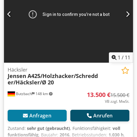
NUTZFAHRZEUGE GMBH Wir sprechen: Deutsch, English,
Spanish, Polnisch, Ukrainisch, Russisch, Bulgarisch. ----.
1
/
11
Häcksler
Jensen
A425/Holzhacker/Schredd
er/Häcksler/Ø 20
13.500 €
Butzbach
148 km
15.500 €
VB zzgl. MwSt.
Anfragen
Anrufen
Zustand:
sehr gut (gebraucht)
, Funktionsfähigkeit:
voll
funktionsfähig
, Baujahr:
2016
, Betriebsstunden:
1.030 h
,