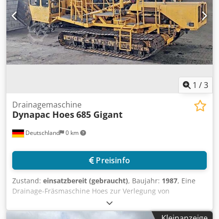
Beschaffenheit und Eignung beim Käufer keine falschen
Vorstellungen entstehen. Besichtigung und Prüfungen
sind jederzeit nach Terminabsprache möglich und
ausdrücklich erwünscht. Alle Angaben sind ohne Gewähr.
Für Irrtümer und fehlerhafte Angaben im Angebot wird
nicht gehaftet. Der Käufer ist verpflichtet sich
selbstständig von Zustand und Ausstattung der Ware
/Fahrzeuge zu überzeugen. Änderungen, Zwischenverkauf
1
/
3
und Irrtümer vorbehalten. - .
Drainagemaschine
Dynapac Hoes
685 Gigant
Deutschland
0 km
Preisinfo
Zustand:
einsatzbereit (gebraucht)
, Baujahr:
1987
, Eine
Drainage-Fräsmaschine Hoes zur Verlegung von
Drainagerohren und Gräben zur Bodenentwässerung steht
zur Verfügung. Motor: Deutz F 8 L 413 F, Leistung: 157kW,
Kleinanzeige