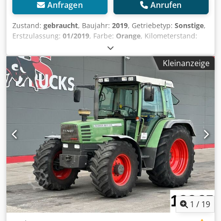
Anfragen
Anrufen
Zustand:
gebraucht
, Baujahr:
2019
, Getriebetyp:
Sonstige
,
Erstzulassung:
01/2019
, Farbe:
Orange
, Kilometerstand:
1.001 km
, Leergewicht:
980 kg
, Fahrerkabine:
Sonstige
,
Fahrzeugstandort: Bovenden, Räumbreite ca. 2725mm bei
Kleinanzeige
32Grad! ZUBEHÖRANGABEN OHNE GEWÄHR, Änderungen,
Zwischenverkauf und Irrtümer vorbehalten! - . Dsdpfezn N
S Asx Ahzsck
1
/
19