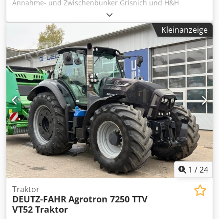
Annahme- und Zwischenbunker Grisnich und H&H
Engineering für die Zwischenlagerung von Ernteprodukten
wie Äpfeln, Kartoffeln usw. steht zur Verfügung.
Kleinanzeige
Bunkerzellen: 3, Bunkerzellenkapazität: 33t, Anzahl der
Bandanlagen: 2, Bandanlagenlänge 1/2: 59m/72m. Diese
Anlage ist nicht für die langfristige Lagerung von
Erntegütern, sondern ausschließlich als Zwischenstation
für den LKW-Transport vorgesehen. Dokumentation
vorhanden. Eine Besichtigung vor Ort ist möglich. Dcsdpfx
Aozqfx Rohzek
1
/
24
Traktor
DEUTZ-FAHR
Agrotron 7250 TTV
VT52 Traktor