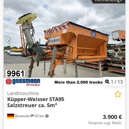
Drehmoment (1500U/min): 760Nm, Kraftstofftankvolumen:
435l, Öltankvolumen: 125l, max. Geschwindigkeit
Arbeitsgang/Transportgang: 2400m/min/4750m/min,
Laufwerklänge: 4900mm, Spurweite: 2120mm,
Bodenplattenbreite: 550mm, spez. Bodendruck: ca.
0,26kp/cm², max. Fräskettengeschwindigkeit: 5,69m/s,
Kettenzugfestigkeit: 640kN, Kettenteilung: 100mm, max.
Grabenbreite: 290mm, max. Grabentiefe: 1850mm.
Maschinendimensionen X/Y/Z: ca.
9650mm/2700mm/3400mm, Gewicht: ca. 13500kg,
Betriebsstunden: ca. 8470h. Die Maschine ist mit einem
Lasersystem ausgestattet. Inklusive vieler Ersatzteile.
Dokumentation vorhanden. Eine Besichtigung vor Ort ist
möglich. Dcedpfxeznmzbo Ahzek
1
/
13
Landmaschine
Küpper-Weisser
STA95
Salzstreuer ca. 5m³
3.900 €
Bovenden
60 km
Festpreis zzgl. MwSt.