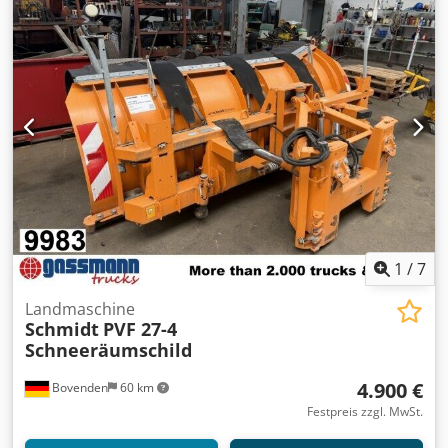
OHNE GEWÄHR, Änderungen, Zwischenverkauf und
Irrtümer vorbehalten! Dodpjt I Ugrsfx Ahzjck - .
1
/
7
Landmaschine
Schmidt
PVF 27-4
Schneeräumschild
4.900 €
Bovenden
60 km
Festpreis zzgl. MwSt.