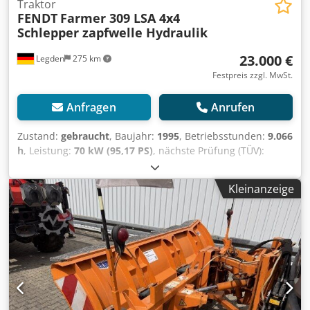
Traktor
FENDT
Farmer 309 LSA 4x4
Schlepper zapfwelle Hydraulik
23.000 €
Legden
275 km
Festpreis zzgl. MwSt.
Anfragen
Anrufen
Zustand:
gebraucht
, Baujahr:
1995
, Betriebsstunden:
9.066
h
, Leistung:
70 kW (95,17 PS)
, nächste Prüfung (TÜV):
05/2027
, Ausstattung:
ABS, Allradantrieb, Kabine,
Klimaanlage, Standheizung
, * geschl. Kabine
Kleinanzeige
Dcodpfxszrrhzs Ahzsk * Schalgetriebe mit 6
Vorwärtsgängen * Klimaanlage * Radio * Allrad
zuschaltbar * 2 Hydraulikkreise hinten (stufenlos
einstellbar) * Zapfwelle hinten * Heckkraftheber *
Maulkupplung am Heck (höhenverstellbar) * Frontgewicht
* Vorrüstung Frontkraftheber * Fronthydraulik (2x 1-Kreis
& 1x 2-Kreis) ----* Reifendimension VA: 420/70R24 *
Reifendimension HA: 480/70R38 * Kraftstofftank: 100 Ltr *