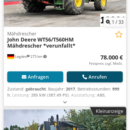
Rundumleuchte Kabine mit Heizung und Klimaanlage
Schwingsitz Radio mit 2 Lautsprechern Innenbeleuchtung
Scheibenwischer vorne Arbeitsscheinwerfer vorne und
hinten SONSTIGES Farbe: Rot Dedpfxjzrry De Ahzjck COC-
1
/
33
Papiere zur Zulassung vorhanden Alle Angaben erfolgen
nach Herstellerangaben. Irrtümer, Änderungen,
Mähdrescher
Zwischenverkauf sowie Eingabe- und Tippfehler
John Deere
WT56/T560HM
vorbehalten. Die Ausstattungsmerkmale sind
Mähdrescher *verunfallt*
gegebenenfalls gesondert zu prüfen. Sonstiges: Günstige
Lieferung Europaweit möglich. Besichtigungen sind nur
78.000 €
Legden
275 km
nach Terminvereinbarung möglich. Gerne...
Festpreis zzgl. MwSt.
Anfragen
Anrufen
Zustand:
gebraucht
, Baujahr:
2017
, Betriebsstunden:
999
h
, Leistung:
285 kW (387,49 PS)
, Ausstattung:
ABS,
Allradantrieb, Fronthubwerk, Kabine, Klimaanlage,
Standheizung
, Betriebsstunden sind nicht ablesbar
Kleinanzeige
Fahrzeug nicht fahrbereit!! * John Deere Steuersystem mit
Telematiksystem * Klimaautomatik * Freisprecheinrichtung
* Rückfahrkamerasystem mit externem Monitor