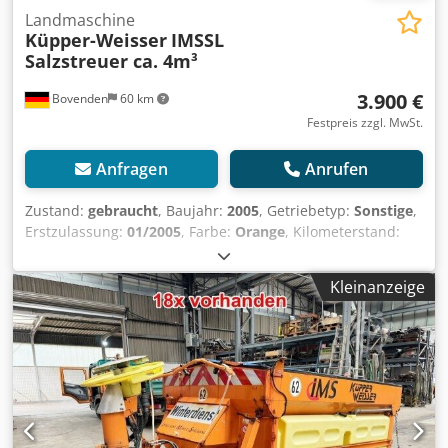
Landmaschine
Küpper-Weisser
IMSSL
Salzstreuer ca. 4m³
3.900 €
Bovenden
60 km
Festpreis zzgl. MwSt.
Anfragen
Anrufen
Zustand:
gebraucht
, Baujahr:
2005
, Getriebetyp:
Sonstige
,
Erstzulassung:
01/2005
, Farbe:
Orange
, Kilometerstand:
1.001 km
, Leergewicht:
1.690 kg
, Fahrerkabine:
Sonstige
,
Fahrzeugstandort: Bovenden, Leergewicht ca. 1690kg!
Kleinanzeige
Djdpfx Asy Tbg Sshzock Antriebsart: E2940HFS
ZUBEHÖRANGABEN OHNE GEWÄHR, Änderungen,
Zwischenverkauf und Irrtümer vorbehalten! - .