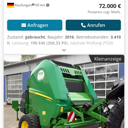
72.000 €
Kaufungen
60 km
Festpreis zzgl. MwSt.
Anfragen
Anrufen
Zustand:
gebraucht
, Baujahr:
2016
, Betriebsstunden:
3.410
h
, Leistung:
190 kW (258,33 PS)
, nächste Prüfung (TÜV):
08/2028
, Ausstattung:
Allradantrieb, Klimaanlage
, Interne
Fahrzeugnr.: FG50320 Ab sofort zur Verfügung auf
Kleinanzeige
unserem Hof in Kaufungen Mehr INFO unter: * Golec
Nutzfahrzeuge GmbH (Deutsch, English, Bulgarisch,
Russisch) * Viktoria Sologubova (Polnisch, Russisch,
Ukrainisch, English) Noch nie zugelassen worden
Dcsdpjytlldjfx Ahzsk Finanzierungsbeispiel: * Interne
Nummer: Traktor * Kaufpreis:
72.000,00 ¤ * Anzahlung: 10% * Laufzeit: 60 *
Monatliche Rate: 1.100,02 ¤ Restwert: 14.380,00 ¤
Wenn das Angebot Ihnen zusagt oder dieses nach Ihren
Bedürfnissen anpassen wollen, kontaktieren Sie uns unter
Hr. Enchev). Wir freuen uns auf Ihren Anruf Irrtümer
vorbehalten Gerne nehmen wir Ihr gebrauchtes Fahrzeug