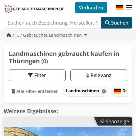
Verkaufen
Suchen
/ ... / Gebrauchte Landmaschinen
Landmaschinen gebraucht kaufen in
Thüringen
(0)
Filter
Relevanz
Landmaschinen
Deuts
Alle Filter entfernen
Weitere Ergebnisse:
Kleinanzeige