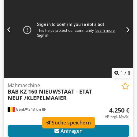
Allgemein Produktionsland: Germany Kabinenheizung,
Batterie ab 2021
1
/
8
Mähmaschine
BAB
KZ 160 NIEUWSTAAT - ETAT
NEUF /KLEPELMAAIER
4.250 €
Genk
348 km
VB zzgl. MwSt.
Suche speichern
Anfragen