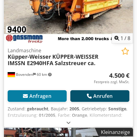
1
/
8
Landmaschine
Küpper-Weisser
KÜPPER-WEISSER
IMSSN E2940HFA Salzstreuer ca.
4.500 €
Bovenden
60 km
Festpreis zzgl. MwSt.
Anfragen
Anrufen
Zustand:
gebraucht
, Baujahr:
2005
, Getriebetyp:
Sonstige
,
Erstzulassung:
01/2005
, Farbe:
Orange
, Kilometerstand:
1.001 km
, Leergewicht:
1.605 kg
, Fahrerkabine:
Sonstige
,
Fahrzeugstandort: Bovenden, Leergewicht ca. 1605kg!
Kleinanzeige
Demontage von MAN LE 18.280 4x4 BB! ZUBEHÖRANGABEN