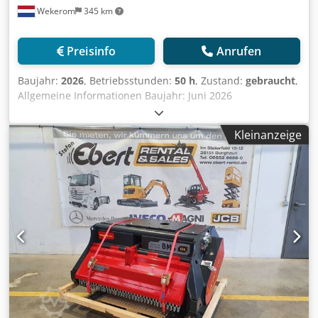
Wekerom
345 km
Allrad/ Differenzialsperren * Komfortschaltung Allrad /
Differentialsperre Dcsdpjvn D E Ujfx Ahzek * Heck- /
Frontdifferential mit 100% Lamellensperre und
Preisinfo
Anrufen
Lenkwinkelsensor * Lastschaltbare Zapfwellen * Heck:
Flanschzapfwelle 540/540E/1.000 U/min * Externbetätigung
Baujahr:
2026
, Betriebsstunden:
50 h
, Zustand:
gebraucht
,
Heckzapfwelle * Hydraulikanlage * Elektrohydraulischer
Allgemeine Informationen Baujahr: Juni 2026
Heckkraftheber EW (EHR) * 1. und 2. Hydraulikventil im
Verwendungszweck: Bauwesen Technische Informationen
Heck * Hydraulikventilbetätigungen Kreuzschalthebel, UDK
Leistung: 85 kW (116 PS) Zylinderzahl: 4 Motorhubraum:
Kupplungen Heck * Vorderachsgewicht 60kg * DL -
Kleinanzeige
3.621 cc Kraftstofftyp: Diesel Maße Abmessungen (L x B x
Beschaffungsanlage / 2-Leitungsanlage *
H): 485 x 216 x 240 cm Dsdpfezr Utmex Ahzjck Radstand:
Zugkugelkupplung Höhenverstellbar * Dach weiß *
269 cm Gewichte Leergewicht: 6.980 kg Zuladung: 1.915 kg
Lackierung Aufbau in RAL-TON * Lackierung Felgen nach
zGG: 8.895 kg Funktionell CE-Kennzeichnung: ja Innenraum
Wunsch * Heckscheibe beheizbar * Belüftung *
Zahl der Sitzplätze: 1 Zustand Allgemeiner Zustand: sehr
Klimaanlage * Super - Komfortsitz Luftgefedert *
gut Technischer Zustand: sehr gut Optischer Zustand: sehr
Bodenmatte Kabine * Lenkrad inkl. Drehgriff *
gut Finanzielle Informationen Preis: Auf Anfrage Manitou
Zusatzgerätehalterung * Terminalhalterung *
MLT 630-115 – Baujahr 2026 | Nur 50 Betriebsstunden |
Spiegelhalter * Rückspiegel * Kabinenfederung mech *
Neuwertiger Zustand | Inklusive Palettengabeln Zum
Arbeitsscheinwerfer Dach vorn TWINPOWER *
Verkauf steht ein neuwertiger Manitou MLT 630-115 aus
Arbeitsscheinwerfer Kotflügel * Arbeitsscheinwerfer Dach
dem Baujahr 2026 mit nur 50 Betriebsstunden. Dieser
Hinten TWINPOWER * VARIO TMS C267 *
kompakte und leistungsstarke Teleskoplader eignet sich
Rundumkennleuchte * Farbe Aufbau RAL 1032 * Farbe