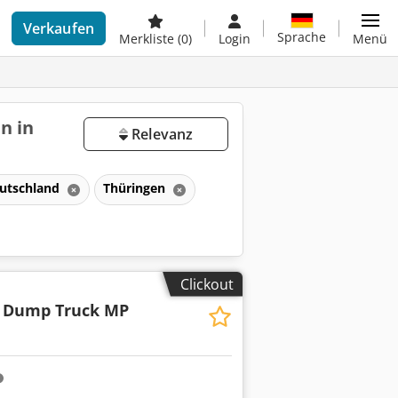
Verkaufen
Sprache
Merkliste
(0)
Login
Menü
n in
Relevanz
utschland
Thüringen
Clickout
 Dump Truck MP