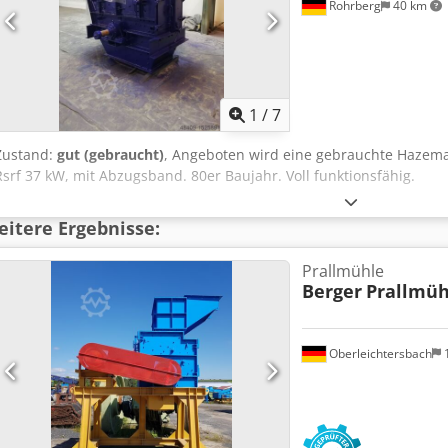
Rohrberg
40 km
1
/
7
Zustand:
gut (gebraucht)
, Angeboten wird eine gebrauchte Hazema
Rsrf 37 kW, mit Abzugsband. 80er Baujahr. Voll funktionsfähig.
itere Ergebnisse:
Prallmühle
Berger
Prallmüh
Oberleichtersbach