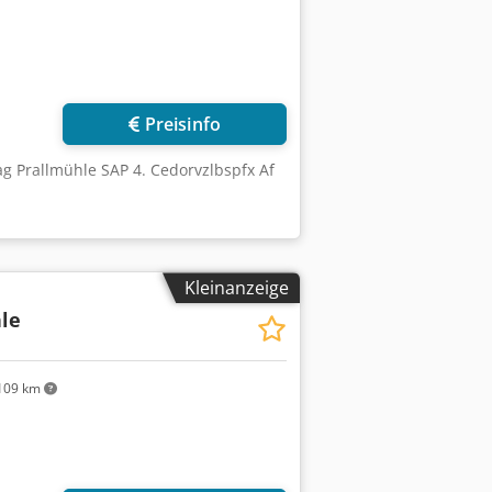
Preisinfo
g Prallmühle SAP 4. Cedorvzlbspfx Af
Kleinanzeige
le
109 km