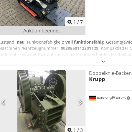
1
/
7
Auktion beendet
Zustand:
neu
, Funktionsfähigkeit:
voll funktionsfähig
, Gesamtgewi
Maschinen-/Fahrzeugnummer:
0029550112301129
, Kompaktlader 
Kettenfahrzeug mit Hydraulikanschlüssen und Schaufel, Produktions
Betriebsgewicht: 600 – 750 kg, Motor: Briggs & Stratton, Motorleist
kraftvollen Vortrieb und langlebige Leistung sorgt, Herstellungsdat
Doppelknie-Backen
kompakte Bauweise – ideal für enge Arbeitsbereiche - Hydrauliksyst
Krupp
kraftvoller Briggs & Stratton Motor - robustes Design für lange Le
Bedienung. - Die Grabenfräse, siehe letzte Bilder kann zusätzlich
Csdpjy N Rggefx Af Rjrf
Rohrberg
40 km
1
/
3