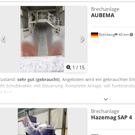
Brechanlage
AUBEMA
Rohrberg
40 km
1
/
15
Zustand:
sehr gut (gebraucht)
, Angeboten wird ein gebrauchter Ei
Mit Schubboden, mit Steuerung. Komplette Anlage, voll funktionstü
Af Rsrf
Brechanlage
Hazemag
SAP 4