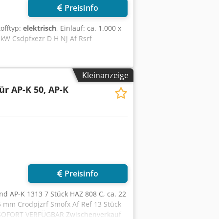
Preisinfo
tofftyp:
elektrisch
, Einlauf: ca. 1.000 x
kW Csdpfxezr D H Nj Af Rsrf
Kleinanzeige
für AP-K 50, AP-K
Preisinfo
nd AP-K 1313 7 Stück HAZ 808 C, ca. 22
5 mm Crodpjzrf Smofx Af Ref 13 Stück
, SOFORT VERFÜGBAR Zwischenverkauf