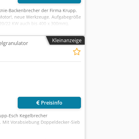
knie-Backenbrecher der Firma Krupp.
r Motor!, neue Werkzeuge. Aufgabegröße
. 20/22 KW auch bis 400 x 300mm),
10 – 30 to./h.
Kleinanzeige
elgranulator
Preisinfo
rupp-Esch Kegelbrecher
6t. Mit Vorabsiebung Doppeldecker-Sieb