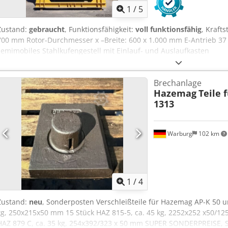
1
/
5
Zustand:
gebraucht
, Funktionsfähigkeit:
voll funktionsfähig
, Krafts
700 mm Rotor-Durchmesser x –Breite: 600 x 1.000 mm E-Antrieb 37 
semimobiles Stahlkufengestell mit Einlauf- und Auslaufkasten
Brechanlage
Hazemag
Teile 
1313
Warburg
102 km
1
/
4
Zustand:
neu
, Sonderposten Verschleißteile für Hazemag AP-K 50 u
kg, 250x215x50 mm 15 Stück HAZ 815-5, ca. 45 kg, 2252x252 x50/12
HAZ 879 C, ca. 35 kg, 254x392/323 x 50 mm SUPER SONDERPREISE