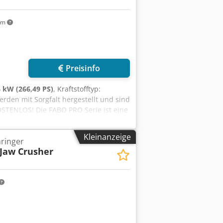
km
Preisinfo
 kW (266,49 PS)
, Kraftstofftyp:
erden mit Sorgfalt hergestellt und sind
STENLOS! Die FABO PRO Serie ist eine
s für Kalkstein und andere
UPTMERKMALE: * Geschlossener
Kleinanzeige
ringer
ariiert je nach Materialzufuhr und
Jaw Crusher
d auf einem einzigen, speziell
rderbänder sind klappbar * Bis zu 3
lage auf einem Fahrgestell aufgebaut
O Serie Mobile Brechanlage kann von
ader oder Bagger. * Die Anlage lässt
ontieren. * Mit dem multifunktionalen
ät zerkleinert werden. * Ausgestattet