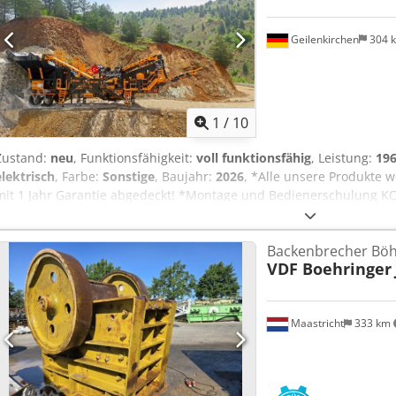
Geilenkirchen
304 
1
/
10
Zustand:
neu
, Funktionsfähigkeit:
voll funktionsfähig
, Leistung:
196
elektrisch
, Farbe:
Sonstige
, Baujahr:
2026
, *Alle unsere Produkte w
mit 1 Jahr Garantie abgedeckt! *Montage und Bedienerschulung KO
mobile Brechanlage im geschlossenen Kreislauf, die sich besonder
Gesteinsarten mit weichem oder mittlerem Härtegrad eignet. HA
Backenbrecher Böh
Brechkreislauf bis zur gewünschten Endkorngröße * Die Kapazität v
VDF Boehringer
den zu brechenden Endprodukt-Abmessungen. * Alle Maschinen sin
verstärkten Fahrgestell montiert und per Lkw transportierbar. * Fö
verschiedene Korngrößen von Zuschlagstoffen * Da die gesamte An
Maastricht
333 km
ist, profitieren Sie von der schnellsten Produktionslinie. * Die PR
einer Person bedient werden; die Beschickung erfolgt per Lkw, Radl
sich dank ihres speziell verstärkten Fahrgestells in nur 2 Tagen m
Prallbrecher können verschiedene Produktgrößen mit hoher Kapazit