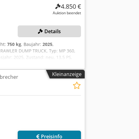
4.850 €
Auktion beendet
Details
cht:
750 kg
, Baujahr:
2025
,
CRAWLER DUMP TRUCK, Typ: MP 360,
jahr: 2025, Zustand: neu, 13,5 PS,
ung: 13,5 PS, Benzinmotor, der für
um: Juli 2025 - Besonderheiten: -
Kleinanzeige
brecher
em für vielseitige Anbaugeräte -
bensdauer - einfache Wartung und
 zum Kaufpreis dazu erworben werden.
Preisinfo