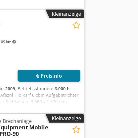
Kleinanzeige
5
109 km
Preisinfo
hr:
2009
, Betriebsstunden:
6.000 h
,
Afeznl Hio Rsrf 6 cbm Aufgabetrichter
ck Siebkasten: 3.660 x 1.370 mm
l. diverse Ersatzsiebbeläge
Kleinanzeige
e Brechanlage
Equipment
Mobile
 PRO-90