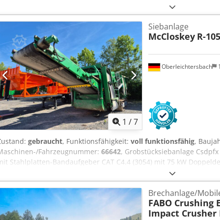
vorbehalten
Siebanlage
McCloskey
R-10
Oberleichtersbach
1
/
7
Zustand:
gebraucht
, Funktionsfähigkeit:
voll funktionsfähig
, Bauja
Maschinen-/Fahrzeugnummer:
66642
, Grobstücksiebanlage Csdpfx 
mit Stahlplatten-Bandaufgeber CAT C4.4 (3054) mit 75 kW Doppelde
Aufgabeleistung: bis zu 300 t/h Transportgewicht: ca. 23.000 kg ink
Brechanlage/Mobil
FABO Crushing 
Impact Crusher