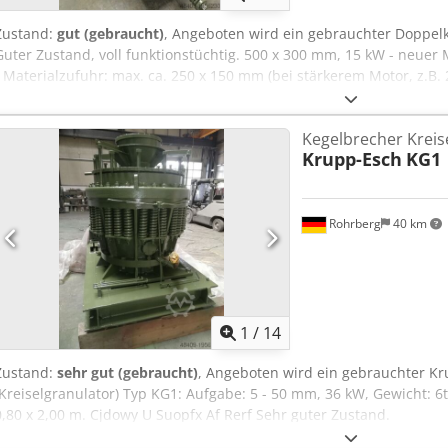
Zustand:
gut (gebraucht)
, Angeboten wird ein gebrauchter Doppel
Guter Zustand, voll funktionstüchtig. 500 x 300 mm, 15 kW - neue
/ Materialzufuhr: max. ca. 250 x 150 mm (bei stärkerem Motor, z.B
Crjdpfxswy U Ico Af Rof Spaltweite: 35 – 90 mm, Leistung / Ausgabe: 
Kegelbrecher Kreis
Krupp-Esch
KG1
Rohrberg
40 km
1
/
14
Zustand:
sehr gut (gebraucht)
, Angeboten wird ein gebrauchter K
(Kreiselgranulator) Typ KG1: Aufgabe: 5 - 50 mm, 36 kW, Gewicht: 
0,80 x 2,00 m. Cjdowy U Suopfx Af Rerf Sehr guter Zustand.