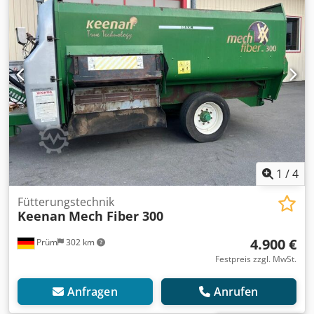
1
/
4
Fütterungstechnik
Keenan
Mech Fiber 300
4.900 €
Prüm
302 km
Festpreis zzgl. MwSt.
Anfragen
Anrufen