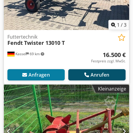
1
/
3
Futtertechnik
Fendt
Twister 13010 T
16.500 €
Kassel
69 km
Festpreis zzgl. MwSt.
Anfragen
Anrufen
Kleinanzeige