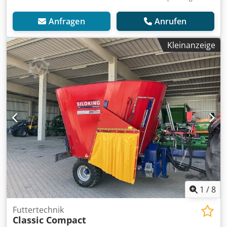
Anfragen
Anrufen
Kleinanzeige
1
/
8
Futtertechnik
Classic Compact