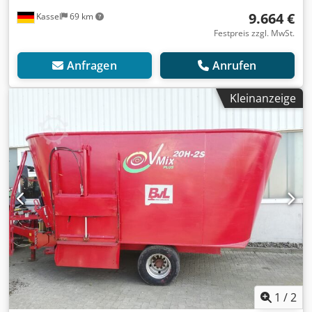
9.664 €
Kassel
69 km
Festpreis zzgl. MwSt.
Anfragen
Anrufen
Kleinanzeige
1
/
2