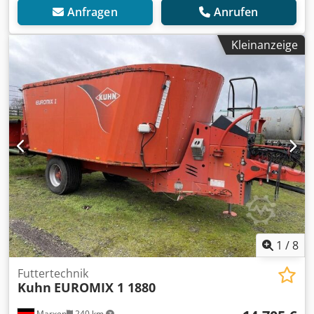
Anfragen
Anrufen
Kleinanzeige
1
/
8
Futtertechnik
Kuhn
EUROMIX 1 1880
Marxen
240 km