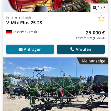
1
/
5
Futtertechnik
V-Mix Plus 25-2S
25.000 €
Kassel
69 km
Festpreis zzgl. MwSt.
Anfragen
Anrufen
Kleinanzeige