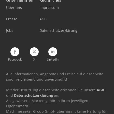
Unternehmen
Rechtliches
Über uns
Impressum
Tec Freetec
Werkstatt-Auflösung
Presse
AGB
Werkstattpresse 100 T
Jobs
Datenschutzerklärung
Werkzeug-Einstell- Und Messgerät
Facebook
X
LinkedIn
Alle Informationen, Angebote und Preise auf dieser Seite
sind freibleibend und unverbindlich!
Mit der Benutzung dieser Seite erkennen Sie unsere
AGB
und
Datenschutzerklärung
an.
Ausgewiesene Marken gehören ihren jeweiligen
Eigentümern.
Machineseeker Group GmbH übernimmt keine Haftung für