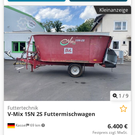
Kleinanzeige
1
/
9
Futtertechnik
V-Mix 15N 2S Futtermischwagen
6.400 €
Kassel
69 km
Festpreis zzgl. MwSt.