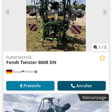
1
/
5
Futtertechnik
Fendt
Twister 8608 DN
Kassel
69 km
Preisinfo
Anrufen
Kleinanzeige