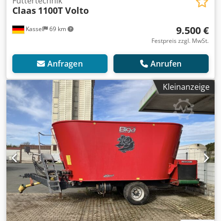
Futtertechnik
Claas
1100T Volto
9.500 €
Kassel
69 km
Festpreis zzgl. MwSt.
Anfragen
Anrufen
Kleinanzeige