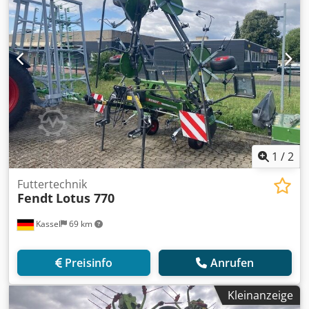
1
/
2
Futtertechnik
Fendt
Lotus 770
Kassel
69 km
Preisinfo
Anrufen
Kleinanzeige