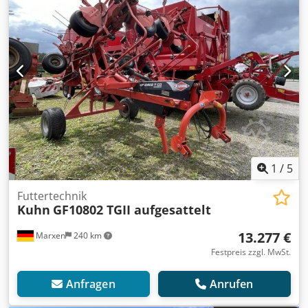
1
/
5
Futtertechnik
Kuhn
GF10802 TGII aufgesattelt
13.277 €
Marxen
240 km
Festpreis zzgl. MwSt.
Anfragen
Anrufen