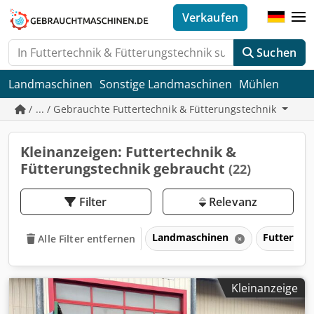
Verkaufen
Suchen
Landmaschinen
Sonstige Landmaschinen
Mühlen
/ ... / Gebrauchte Futtertechnik & Fütterungstechnik
Kleinanzeigen: Futtertechnik &
Fütterungstechnik gebraucht
(22)
Filter
Relevanz
Landmaschinen
Futtertec
Alle Filter entfernen
Kleinanzeige