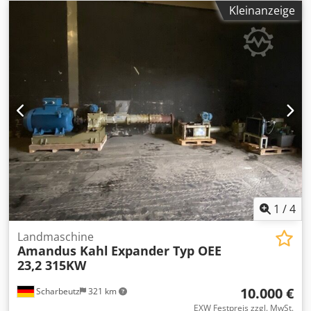
Kleinanzeige
1
/
4
Landmaschine
Amandus Kahl
Expander Typ OEE
23,2 315KW
10.000 €
Scharbeutz
321 km
EXW Festpreis zzgl. MwSt.