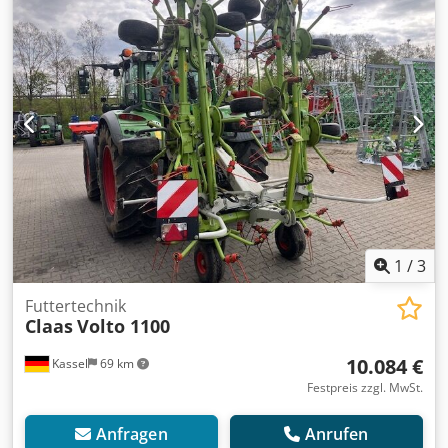
1
/
3
Futtertechnik
Claas
Volto 1100
10.084 €
Kassel
69 km
Festpreis zzgl. MwSt.
Anfragen
Anrufen