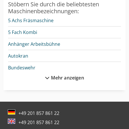
Stöbern Sie durch die beliebtesten
Maschinenbezeichnungen:
5 Achs Fräsmaschine
5 Fach Kombi
Anhänger Arbeitsbühne
Autokran
Bundeswehr
Mehr anzeigen
Cnc-Gravier- Und Fräsmaschine
Drahtricht- Und Abschneidemaschine
Enthaarungsmaschine Für Schweine
+49 201 857 861 22
Felder 5 Fach Kombimaschine
+49 201 857 861 22
Feuerwehr