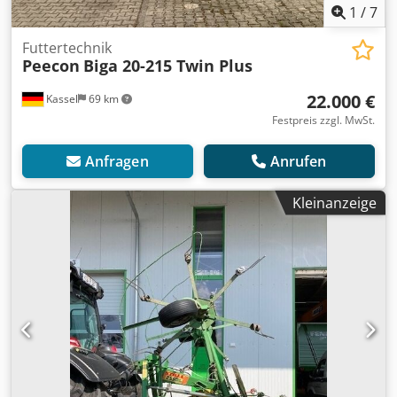
1
/
7
Futtertechnik
Peecon
Biga 20-215 Twin Plus
22.000 €
Kassel
69 km
Festpreis zzgl. MwSt.
Anfragen
Anrufen
Kleinanzeige