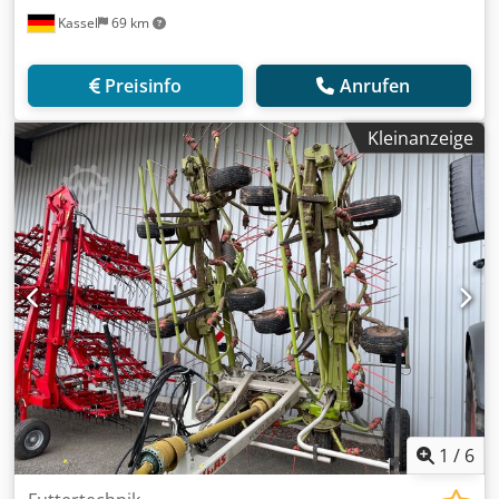
Kassel
69 km
Preisinfo
Anrufen
Kleinanzeige
1
/
6