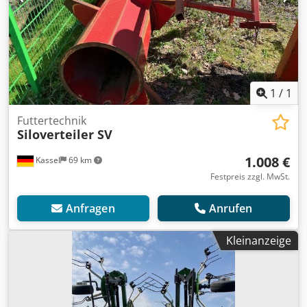
1
/
1
Futtertechnik
Siloverteiler SV
1.008 €
Kassel
69 km
Festpreis zzgl. MwSt.
Anfragen
Anrufen
Kleinanzeige