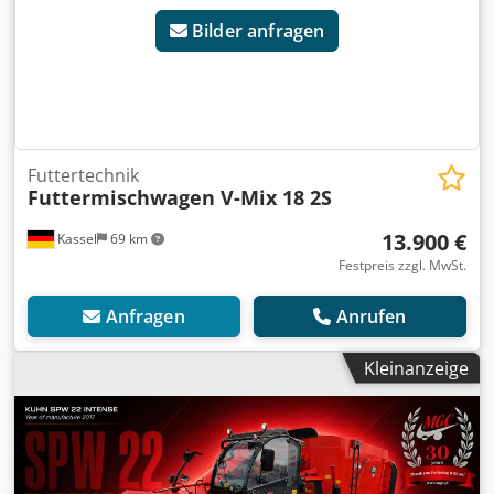
Bilder anfragen
Futtertechnik
Futtermischwagen V-Mix 18 2S
13.900 €
Kassel
69 km
Festpreis zzgl. MwSt.
Anfragen
Anrufen
Kleinanzeige