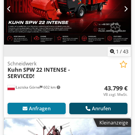
1
/
43
Schneidwerk
Kuhn
SPW 22 INTENSE -
SERVICED!
43.799 €
Łaziska Górne
602 km
VB zzgl. MwSt.
Anfragen
Anrufen
Kleinanzeige