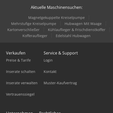
Aktuelle Maschinensuchen:
Gabelstapler Diesel
Magnetgekuppelte Kreiselpumpe
Gabelstapler Elektro
Mehrstufige Kreiselpumpe
Hubwagen Mit Waage
Gfk Tank
Kartonverschließer
Kühlauflieger & Frischdienstkoffer
Kofferauflieger
Edelstahl Hubwagen
Hubwagen Manuell
Ladekran
Verkaufen
Service & Support
Lkw Kipper
Preise & Tarife
Login
Mercdes 1113
Inserate schalten
Kontakt
Mobiles Sägewerk
Inserate verwalten
Muster-Kaufvertrag
Pick-And-Place-Roboter
Vertrauenssiegel
Standbodenbeutel-Füll- Und Verschließmaschine
Tandem Anhänger