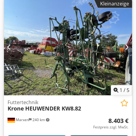
Kleinanzeige
1
/
5
Futtertechnik
Krone
HEUWENDER KW8.82
8.403 €
Marxen
240 km
Festpreis zzgl. MwSt.