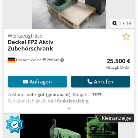
1
/
16
Werkzeugfräse
Deckel
FP2 Aktiv
Zubehörschrank
25.500 €
Ubstadt-Weiher
256 km
VB zzgl. MwSt.
Anfragen
Anrufen
Zustand:
sehr gut (gebraucht)
, Baujahr:
1979
,
Funktionsfähigkeit:
voll funktionsfähig
,
Universalfräsmaschine Deckel FP2 mit 3 – Achs Aktiv – TNC
111 Digitalanzeige Heidenhain mit Zubehör Super Zustand
Kleinanzeige
Technische Daten: >> Baujahr 1979 Maschinen-Nr.2202-
10512 >> Starrer Winkeltisch >> Drehzahl: 25 - 2500 U/min
>> Vorschub stufenlosen in 3 Achsen >> Eilgang in 3