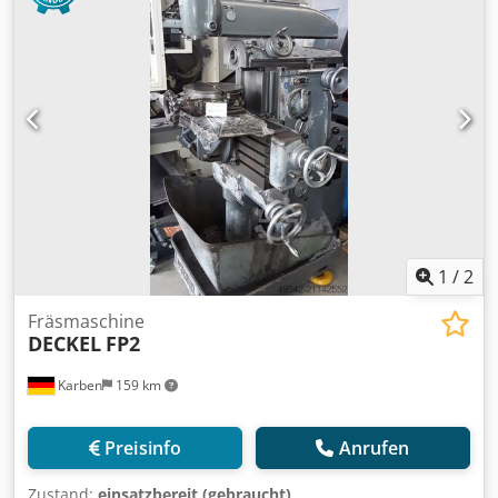
nach Terminvereinbarung unter Strom besichtigt werden.
Zubehör: - Kabine Zubehör, abgebildete Werkzeuge und
Spannmittel gehören nur zum Lieferumfang wenn dies in
den Zusatzinformationen vermerkt ist. Aenderungen und
Irrtuemer in den technischen Daten und Angaben sowie
Zwischenverkauf vorbehalten!
1
/
2
Fräsmaschine
DECKEL
FP2
Karben
159 km
Preisinfo
Anrufen
Zustand:
einsatzbereit (gebraucht)
,