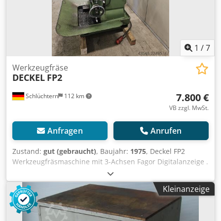
1
/
7
Werkzeugfräse
DECKEL
FP2
7.800 €
Schlüchtern
112 km
VB zzgl. MwSt.
Anfragen
Anrufen
Zustand:
gut (gebraucht)
, Baujahr:
1975
, Deckel FP2
Werkzeugfräsmaschine mit 3-Achsen Fagor Digitalanzeige .
Maschine ist in einem guten Zustand , kommt aus
Ausbildungsabteilung. Universal Schwenk-Rundtisch, SK
Kleinanzeige
40 Spindelaufnahme , Zubehör : div. Spannzangen und
Fräserdorne. Guter betriebsbereiter Zustand .Nach
Absprache unter Strom vorführbar. Cjdpfszruudox Apmorf