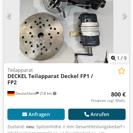
1
/
9
Teilapparat
DECKEL
Teilapparat Deckel FP1 /
FP2
800 €
Deutschland
218 km
Festpreis zzgl. MwSt.
Anfragen
Anrufen
Zustand:
neu
, Spitzenhöhe // mm Gesamtleistungsbedarf /
kW Maschinengewicht ca. / t Raumbedarf ca. / m