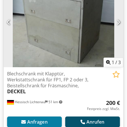
1
/
3
Blechschrank mit Klapptür,
Werkstattschrank für FP1, FP 2 oder 3,
Beistellschrank für Fräsmaschine,
DECKEL
200 €
Hessisch Lichtenau
51 km
Festpreis zzgl. MwSt.
Anfragen
Anrufen