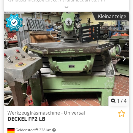
Teilapparat für Deckel FP1 / FP2 Credpfx Aezcgfqopmjf
Zustand: NEU
Kleinanzeige
1
/
4
Werkzeugfräsmaschine - Universal
DECKEL
FP2 LB
Goldenstedt
228 km