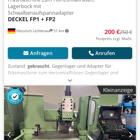
Lagerbock mit
Schwalbenaufspannadapter
DECKEL
FP1 + FP2
200 €
Hessisch Lichtenau
51 km
250 €
Festpreis zzgl. MwSt.
Anfragen
Anrufen
Zustand:
gebraucht
, Gegenlager und Adapter für
Fräsmaschine zum Horizontalfräsen Gegenlager und
Adapter (Gegenhalter) für Fräsmaschine DECKEL
(Lagerbock mit Schwalbenaufspannadapter DECEL FP1 +
Kleinanzeige
FP2) Typ 9570 Cedpoxcbl Defx Apmsrf
Schwalbenschwanzbreite schmal: ca. 72 mm
Schwalbenschwanzbreite breit: ca. 88 mm
Schwalbenschwanzhöhe: ca. 15 mm Länge (Lagerbock): 133
mm Breite (Lagerbock): 50 mm Gesamthöhe (Lagerbock):
105 mm Lagerbohrung: Ø 17 mm (mit Bronze Lagerbuchse)
Achsabstand Bohrung zur Auflage Schwalbenschwanz: ca.
82,5 mm (Spitzenhöhe) - Adapter passend zum