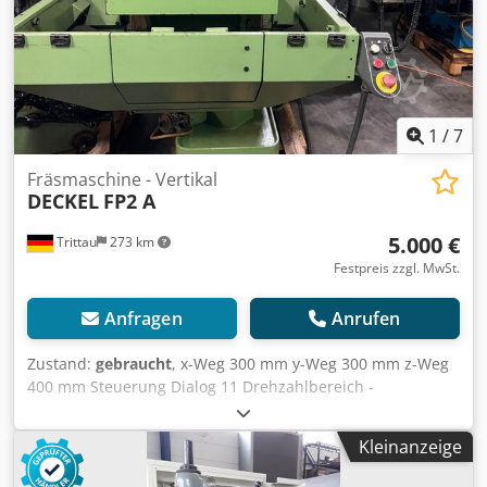
Schwalbenschwanz und Aufspannfläche Erhöhung um
22,5 mm auf Spitzenhöhe 105 mm Gesamtlänge
(Schwalbenschwanzschiene): 635 mm Gewicht: 3,8 kg sehr
guter Zustand
1
/
7
Fräsmaschine - Vertikal
DECKEL
FP2 A
5.000 €
Trittau
273 km
Festpreis zzgl. MwSt.
Anfragen
Anrufen
Zustand:
gebraucht
, x-Weg 300 mm y-Weg 300 mm z-Weg
400 mm Steuerung Dialog 11 Drehzahlbereich -
Hauptspindel 40 - 4000 min/-1 Werkzeugaufnahme SK 40
schwenkbar +/- 90 ° Cedpozq Hlfefx Apmsrf Pinolenhub 80
Kleinanzeige
mm Die Maschine befindet sich unserer Einschätzung
nach in einem sehr guten gebrauchten Zustand und kann