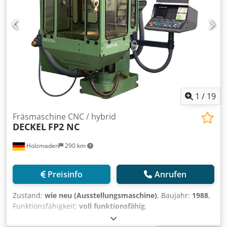
1
/
19
Fräsmaschine CNC / hybrid
DECKEL
FP2 NC
Holzmaden
290 km
Preisinfo
Anrufen
Zustand:
wie neu (Ausstellungsmaschine)
, Baujahr:
1988
,
Funktionsfähigkeit:
voll funktionsfähig
,
Maschinen-/Fahrzeugnummer:
2801 002016
, Verfahrweg X-