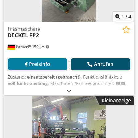
1
/
4
Fräsmaschine
DECKEL
FP2
Karben
159 km
Preisinfo
Anrufen
Zustand:
einsatzbereit (gebraucht)
, Funktionsfähigkeit:
voll funktionsfähig
, Maschinen-/Fahrzeugnummer:
9585
,
DECKEL Universal – Werkzeugfräs- u. Bohrmaschine Typ:
FP 2 Masch.-Nr.: 9585 Baujahr: 1978/79 Zustand: guter,
Kleinanzeige
betriebsbereiter Zustand Codsygicajpfx Apmerf
Verfahrwege: längs: 400 mm vertikal: 400 mm horizontal:
200 mm