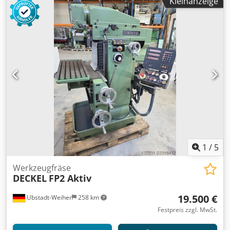
Kleinanzeige
verriegelter Fräserschutz, SK 40 Spindelaufnahme ,
Zubehör : div. Spannzangen und Fräserdorne. Guter
betriebsbereiter Zustand .Nach Absprache unter Strom
vorführbar. Credpfxezac Sbs Apmsf
1
/
5
Werkzeugfräse
DECKEL
FP2 Aktiv
19.500 €
Ubstadt-Weiher
258 km
Festpreis zzgl. MwSt.