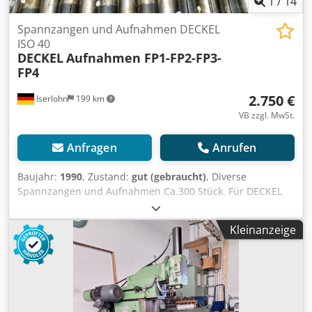
1
/
14
Spannzangen und Aufnahmen DECKEL
ISO 40
DECKEL
Aufnahmen FP1-FP2-FP3-
FP4
2.750 €
Iserlohn
199 km
VB zzgl. MwSt.
Anfragen
Anrufen
Baujahr:
1990
, Zustand:
gut (gebraucht)
, Diverse
Spannzangen und Aufnahmen Ca.300 Stück. Für DECKEL
Fräsmaschinen FP1 -FP2-FP3-FP4 Crjdpjhvz Iijfx Apmjf
Einzel Verkauf Bedarf Anfragen.
Kleinanzeige