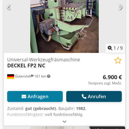
1
/
9
Universal-Werkzeugfräsmaschine
DECKEL
FP2 NC
6.900 €
Gütersloh
161 km
Festpreis zzgl. MwSt.
Anfragen
Anrufen
Zustand:
gut (gebraucht)
, Baujahr:
1982
,
Funktionsfähigkeit:
voll funktionsfähig
,
Werkzeufräsmaschine mit 3D-Steuerung, manuellen
Handrädern und einen in drei Achsen einstellbaren