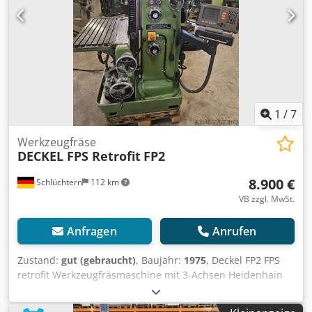
1
/
7
Werkzeugfräse
DECKEL FPS Retrofit
FP2
8.900 €
Schlüchtern
112 km
VB zzgl. MwSt.
Anfragen
Anrufen
Zustand:
gut (gebraucht)
, Baujahr:
1975
, Deckel FP2 FPS
retrofit Werkzeugfräsmaschine mit 3-Achsen Heidenhain
Digitalanzeige . Maschine ist in einem guten Zustand ,
kommt aus Ausbildungsabteilung. Starrer Tisch , elektrisch