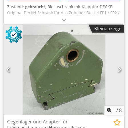
Zustand:
gebraucht
, Blechschrank mit Klapptür DECKEL
Original Deckel Schrank für das Zubehör Deckel FP1 / FP2 /
FP3 mit 2 Schubböden ohne Inhalt Länge: 1000 mm
Crodpfxsznn Hxs Apmef Breite: 750 mm Höhe: 960 mm
Kleinanzeige
1
/
8
Gegenlager und Adapter für
Fräsmaschine zum Horizontalfräsen,