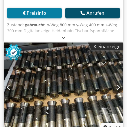
Preisinfo
Anrufen
Zustand:
gebraucht
, x-Weg 800 mm y-Weg 400 mm z-Weg
300 mm Digitalanzeige Heidenhain Tischaufspannfläche
1000 x 520 mm Drehzahlbereich 40 x 2000 U/min
Spindelaufnahme SK 40 Gesamtleistungsbedarf 2,2 kW
Kleinanzeige
Maschinengewicht ca. 2,2 t Raumbedarf ca. 1700 x 1600 x
1800 m Deckel FP 2 B - Schrägbett in
Fahrständerausführung Universal-Schwenk-Kipptisch inkl.
diverse Aufnahmen SK40, Anzugsgewinde S20x2
Spannzangenaufnahme Csdpfx Apoqpl Uuomjrf Maschine
wurde für ca. 24.000,00 überholt