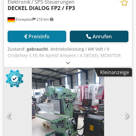
Elektronik / SPS-Steuerungen
DECKEL
DIALOG FP2 / FP3
Ennepetal
216 km
Preisinfo
Anrufen
Zustand:
gebraucht
, Antriebsleistung / kW Volt / V
Crsdpfxey S Eb Re Apmsf Ampere / A DECKEL MONITOR
Bildschirm DIALOG FP2 / FP3
Kleinanzeige