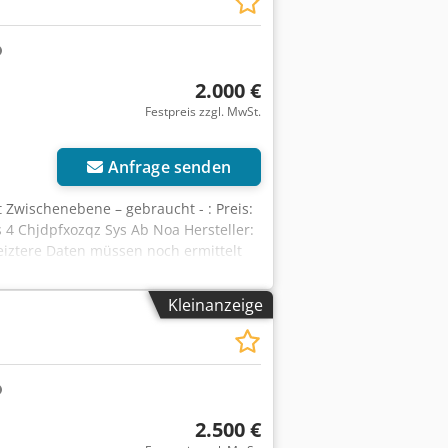
2.000 €
Festpreis zzgl. MwSt.
Mehr Bilder anfragen
Anfrage senden
 Zwischenebene – gebraucht - : Preis:
s 4 Chjdpfxozqz Sys Ab Noa Hersteller:
eiztere Daten müssen noch ermittelt
zinkt Wangen und Geländer lackiert,
Kleinanzeige
2.500 €