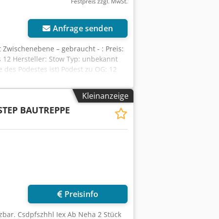
Festpreis zzgl. MwSt.
r anfragen
Anfrage senden
 Zwischenebene – gebraucht - : Preis:
s 12 Hersteller: Stow Typ: unbekannt
 des Podestes ist) Podest zu OG: 12
 Stufe vermutlich ca. 18,5cm (muss
enebene Stufen: Gitterroste verzinkt
Kleinanzeige
t Verfügbar: ab ca. Q4 / 2026
STEP BAUTREPPE
Preisinfo
tzbar. Csdpfszhhl Iex Ab Neha 2 Stück