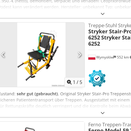
1.950.-€ (netto), demontiert, verpackt und verladen! Cedpfxordfwu
Podest kann verändert werden. Hersteller: unbekannt Typ: unbekan
Maße: Podesthöhe: ca. 1,60m Podestbreite: ca. 1m Podestlänge: ca.
3,73m) Länge: Treppe: ca. 2,10m Treppenbreite: ca. 90cm Stufenabs
Treppe-Stuhl Stryke
Stufenbreite: ca. 80cm Geländerhöhe: ca. 1,10m Lücke zwischen de
Stryker Stair-Pr
gut – sehr gut Verfügbar: ab sofort Standort: Biebergemünd
6252
Stryker Sta
6252
Wymysłów
552 km
1
/
5
Zustand:
sehr gut (gebraucht)
, Original Stryker Stair-Pro Treppens
sicheren Patiententransport über Treppen. Ausgestattet mit eine
für Rettungskräfte deutlich verringert und die Kontrolle beim Ab
Aluminiumkonstruktion, hohe Tragfähigkeit (ca. 227 kg), kompletter
klappbare Elemente für einfachen Transport und Lagerung. Das Gerä
Ferno Treppen-Tra
befindet sich optisch in sehr gutem Zustand – sofort einsatzbereit. 
Ferno Model 59 
Rettungsdienste, Feuerwehr, Krankenhäuser, Notaufnahmen und Pf