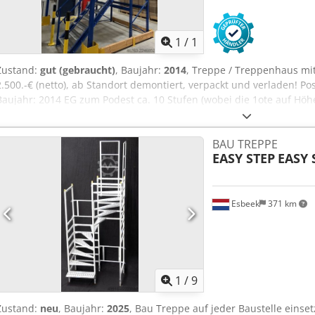
Mehr Bilde
1
/
1
Zustand:
gut (gebraucht)
, Baujahr:
2014
, Treppe / Treppenhaus mit
2.500.-€ (netto), ab Standort demontiert, verpackt und verladen! Po
Baujahr: 2014 EG zum Podest ca. 10 Stufen (wobei die 1ote auf Höhe
Stufen (wobei die 12te Stufe auf Höhe des OG ist) Abstand Stufe zu
nachgereicht werden) Breite: muss nachgereicht werden Mit Zwisch
BAU TREPPE
Wangen und Geländer lackiert, Csdpfx Abjzqz Sms Noha Zustand: gu
EASY STEP
EASY 
Standort: Hamburg
Esbeek
371 km
1
/
9
Zustand:
neu
, Baujahr:
2025
, Bau Treppe auf jeder Baustelle einse