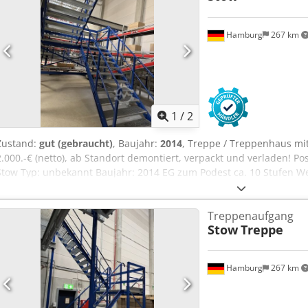
Hamburg
267 km
1
/
2
Zustand:
gut (gebraucht)
, Baujahr:
2014
, Treppe / Treppenhaus mit
2.000.-€ (netto), ab Standort demontiert, verpackt und verladen! Po
Stow Typ: unbekannt Baujahr: 2014 EG zum Podest ca. 10 Stufen W
werden Breite ca. 1,25m Mit Zwischenebene Stufen: Gitterroste ver
Zustand: gut Verfügbar: ab ca. Q4 / 2026 Standort: Hamburg
Treppenaufgang
Stow
Treppe
Hamburg
267 km