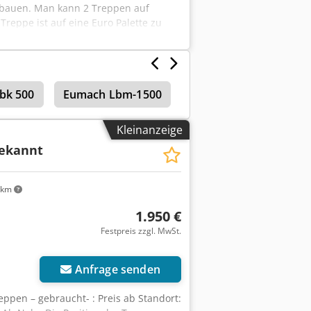
u bauen. Man kann 2 Treppen auf
reppe ist auf eine Euro Palette zu
bk 500
Eumach Lbm-1500
Kleinanzeige
ekannt
 km
1.950 €
Festpreis zzgl. MwSt.
Anfrage senden
eppen – gebraucht- : Preis ab Standort: