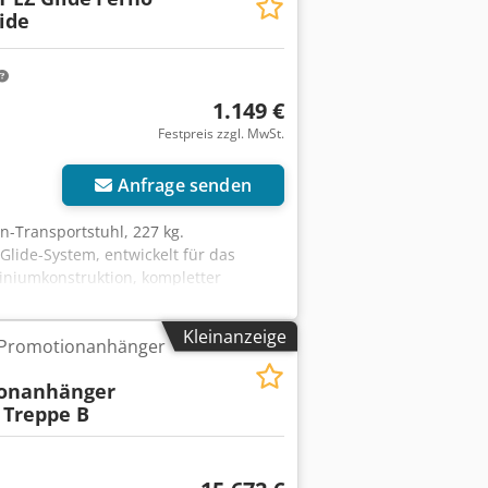
ide
upentechnik (sicheres Treppentragen) •
Aluminiumrahmenkonstruktion •
, funktionsfähig • Herstellung: Made in
1.149 €
Festpreis zzgl. MwSt.
Anfrage senden
en-Transportstuhl, 227 kg.
Glide-System, entwickelt für das
iniumkonstruktion, kompletter
gerung. Das Gerät ist funktionsfähig,
erwehr, Krankenhäuser und
Kleinanzeige
 Promotionanhänger
Ic Eepfx Ab Nsha
onanhänger
Treppe B