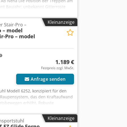
e Ab Neha Die Position der Treppen am
nt Baujahr: unbekannt Gitterroste
 3,65m (Länge Außen inkl. Geländer:
tand: ca. 20cm Stufentiefe: ca. 26cm
Kleinanzeige
r Stair-Pro –
n Podeststützen: ca. 2,35m Zustand:
o – model
ir-Pro – model
1.189 €
Festpreis zzgl. MwSt.
Anfrage senden
tuhl Modell 6252, konzipiert für den
m Raupensystem, das den Kraftaufwand
wärtsbewegen erhöht. Robuste
 Sicherheitssatz mit Gurten sowie
t ist funktionstüchtig, komplett und
Kleinanzeige
nsportstuhl
Hergestellt in den USA. Ideal für
T EZ Glide
Ferno
legeeinrichtungen. Chedox N Idcjpfx