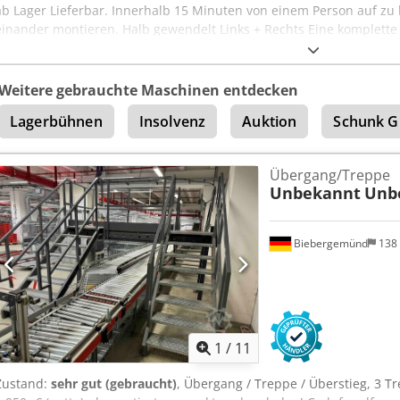
ab Lager Lieferbar. Innerhalb 15 Minuten von einem Person auf z
einander montieren. Halb gewendelt Links + Rechts Eine komplette T
stockieren.
Weitere gebrauchte Maschinen entdecken
Lagerbühnen
Insolvenz
Auktion
Schunk G
Übergang/Treppe
Unbekannt
Unb
Biebergemünd
138
1
/
11
Zustand:
sehr gut (gebraucht)
, Übergang / Treppe / Überstieg, 3 Tr