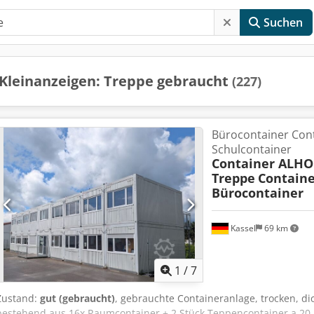
Suchen
Kleinanzeigen: Treppe gebraucht
(227)
Bürocontainer Con
Schulcontainer
Container ALHO
Treppe
Contain
Bürocontainer
Kassel
69 km
1
/
7
Zustand:
gut (gebraucht)
, gebrauchte Containeranlage, trocken, dic
bestehend aus 16x Raumcontainer + 2 Stück Teppencontainer a 20 F