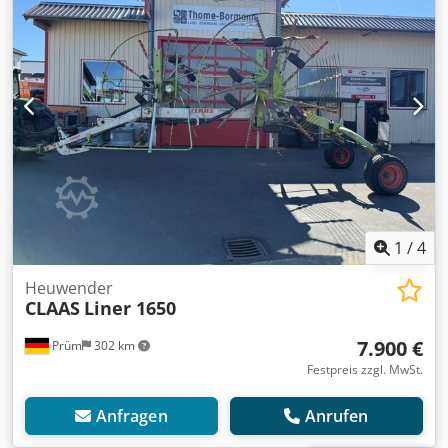
1
/
4
Heuwender
CLAAS
Liner 1650
7.900 €
Prüm
302 km
Festpreis zzgl. MwSt.
Anfragen
Anrufen