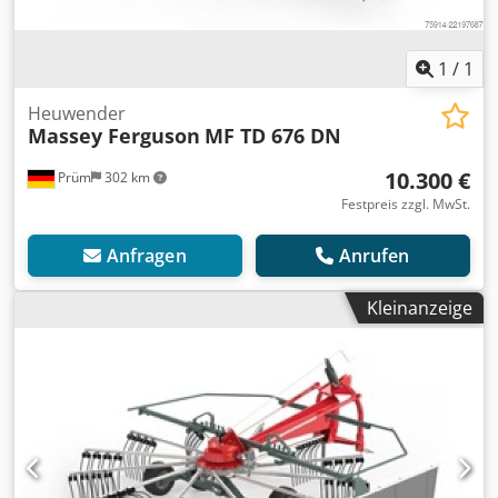
1
/
1
Heuwender
Massey Ferguson
MF TD 676 DN
10.300 €
Prüm
302 km
Festpreis zzgl. MwSt.
Anfragen
Anrufen
Kleinanzeige