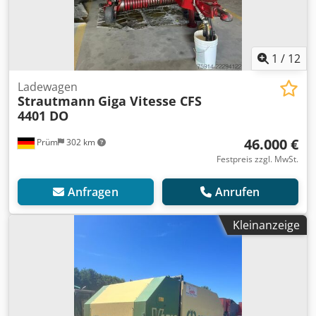
1
/
12
Ladewagen
Strautmann
Giga Vitesse CFS
4401 DO
46.000 €
Prüm
302 km
Festpreis zzgl. MwSt.
Anfragen
Anrufen
Kleinanzeige