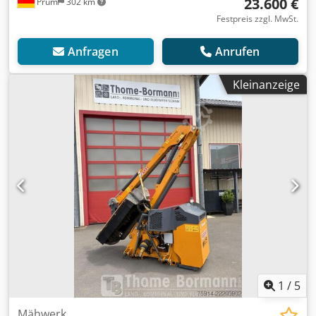
23.600 €
Prüm
302 km
Festpreis zzgl. MwSt.
Anfragen
Anrufen
Kleinanzeige
1
/
5
Mähwerk