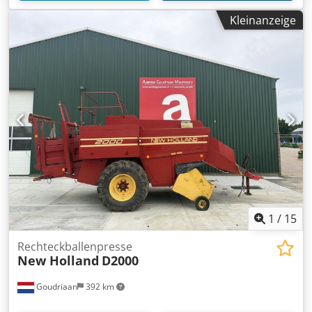
Kleinanzeige
1
/
15
Rechteckballenpresse
New Holland
D2000
Goudriaan
392 km