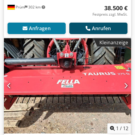
38.500 €
Prüm
302 km
Festpreis zzgl. MwSt.
Anfragen
Anrufen
Kleinanzeige
1
/
12