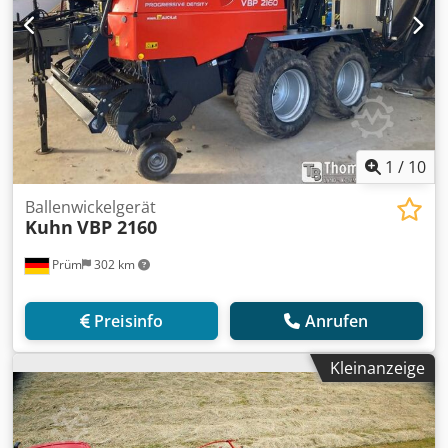
1
/
10
Ballenwickelgerät
Kuhn
VBP 2160
Prüm
302 km
Preisinfo
Anrufen
Kleinanzeige