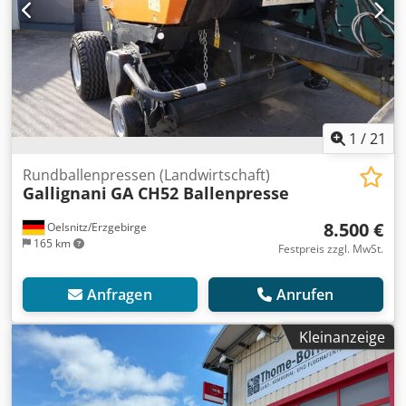
1
/
21
Rundballenpressen (Landwirtschaft)
Gallignani
GA CH52 Ballenpresse
8.500 €
Oelsnitz/Erzgebirge
165 km
Festpreis zzgl. MwSt.
Anfragen
Anrufen
Kleinanzeige