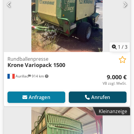
1
/
3
Rundballenpresse
Krone
Variopack 1500
9.000 €
Aurillac
914 km
VB zzgl. MwSt.
Anfragen
Anrufen
Kleinanzeige