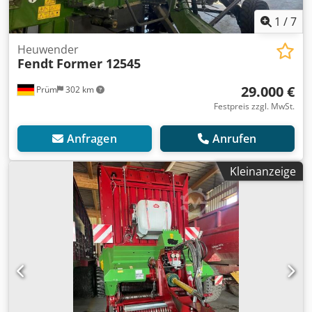
1
/
7
Heuwender
Fendt
Former 12545
29.000 €
Prüm
302 km
Festpreis zzgl. MwSt.
Anfragen
Anrufen
Kleinanzeige