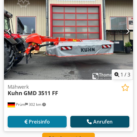
1
/
3
Mähwerk
Kuhn
GMD 3511 FF
Prüm
302 km
Preisinfo
Anrufen