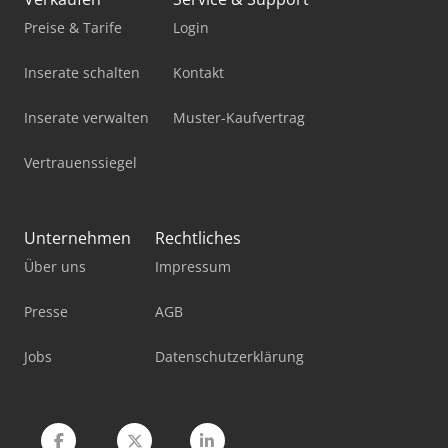
Linde Gabelstapler
Preise & Tarife
Login
Mercdes 1113
Inserate schalten
Kontakt
Mini Traktor
Inserate verwalten
Muster-Kaufvertrag
Mobiles Sägewerk
Vertrauenssiegel
Pick-And-Place-Roboter
Standbodenbeutel-Füll- Und Verschließmaschine
Unternehmen
Rechtliches
Über uns
Impressum
Tec Freetec
Werkstatt-Auflösung
Presse
AGB
Werkstattpresse 100 T
Jobs
Datenschutzerklärung
Werkzeug-Einstell- Und Messgerät