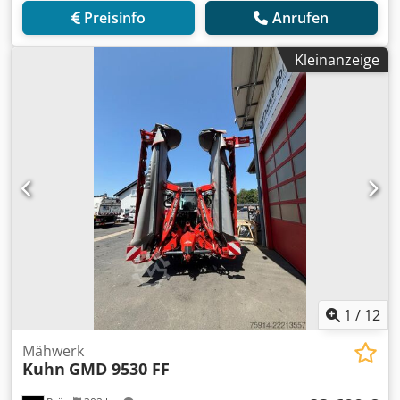
Preisinfo
Anrufen
Kleinanzeige
1
/
12
Mähwerk
Kuhn
GMD 9530 FF