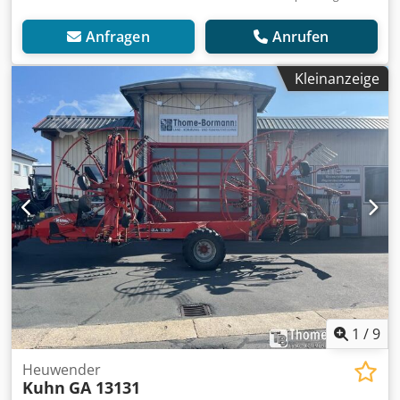
Anfragen
Anrufen
Kleinanzeige
1
/
9
Heuwender
Kuhn
GA 13131