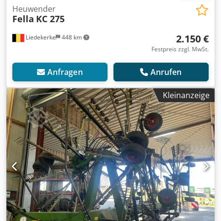
Heuwender
Fella
KC 275
2.150 €
Liedekerke
448 km
Festpreis zzgl. MwSt.
Anfragen
Anrufen
Kleinanzeige