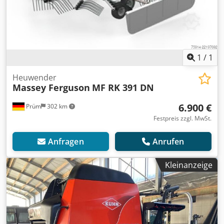
1
/
1
Heuwender
Massey Ferguson
MF RK 391 DN
6.900 €
Prüm
302 km
Festpreis zzgl. MwSt.
Anfragen
Anrufen
Kleinanzeige