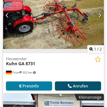
1
/
2
Heuwender
Kuhn
GA 8731
Prüm
302 km
Preisinfo
Anrufen
Kleinanzeige