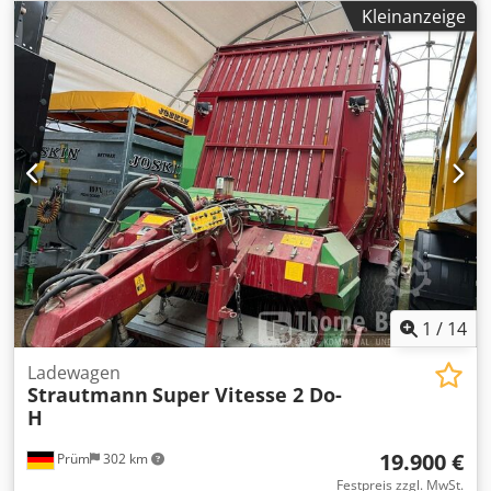
Kleinanzeige
1
/
14
Ladewagen
Strautmann
Super Vitesse 2 Do-
H
19.900 €
Prüm
302 km
Festpreis zzgl. MwSt.