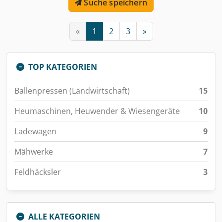
Suche speichern
«
1
2
3
»
TOP KATEGORIEN
Ballenpressen (Landwirtschaft)
15
Heumaschinen, Heuwender & Wiesengeräte
10
Ladewagen
9
Mähwerke
7
Feldhäcksler
3
ALLE KATEGORIEN