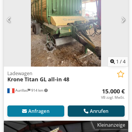
1
/
4
Ladewagen
Krone
Titan GL all-in 48
15.000 €
Aurillac
914 km
VB zzgl. MwSt.
Anfragen
Anrufen
Kleinanzeige