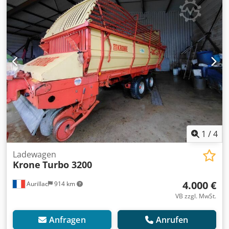
1
/
4
Ladewagen
Krone
Turbo 3200
4.000 €
Aurillac
914 km
VB zzgl. MwSt.
Anfragen
Anrufen