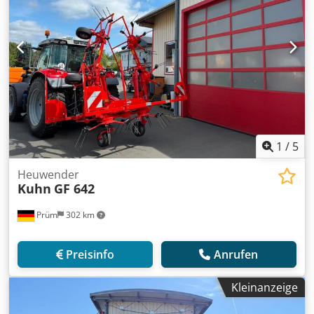
1
/
5
Heuwender
Kuhn
GF 642
Prüm
302 km
Preisinfo
Anrufen
Kleinanzeige