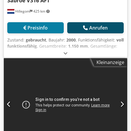
Sabroe
V316 AFT
Hillegom
425 km
Preisinfo
Anrufen
Zustand:
gebraucht
, Baujahr:
2000
, Funktionsfähigkeit:
voll
funktionsfähig
, Gesamtbreite:
1.150 mm
, Gesamtlänge:
1.120 mm
, Gesamthöhe:
2.400 mm
, Garantiezeit:
3
Monate
, Leergewicht:
1.360 kg
, Gebrauchte vertikale Atlas
Kleinanzeige
/ Sabroe V316 AFT Scherbeneismaschine. Komplett mit
einem ICME T71B4 – 50 Hz – 0,37 kW – 1380 U/min
Elektromotor und einem Schaltschrank. Die Sabroe V316
AFT produziert 8.000 bis 19.000 Kilogramm Scherbeneis
pro 24 Stunden. Die Maschine kann verschiedene
Eisdicken herstellen, indem die Drehgeschwindigkeit der
Trommel angepasst wird. Gewicht: 1.360 kg. Dkjdpfx Ansv
Uba Nofor Spezifikationen Marke: Sabroe Typ: V316 AFT
Kapazität: 8.000 bis 19.000 kg/24 Std. Kältemittel:
Ammoniak oder Freon Abmessungen: 1120x1150x2400 mm
(LxBxH) Baujahr: 2000