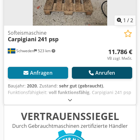
1
/
2
Softeismaschine
Carpigiani
241 psp
11.786 €
Schweden
523 km
VB zzgl. MwSt.
Anfragen
Anrufen
Baujahr:
2020
, Zustand:
sehr gut (gebraucht)
,
Funktionsfähigkeit:
voll funktionsfähig
, Carpigiani 241 psp
Wassergekühlt, pasteurisierend, 3-phasig, neu gewartet.
Nur 2 Jahre im Einsatz. Sehr guter Zustand. Djdpfx Ajxn
Aphenfjkr
VERTRAUENSSIEGEL
Durch Gebrauchtmaschinen zertifizierte Händler