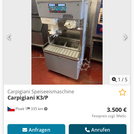
Zustand, mit Garantie. Dkedpfjzbnizox Anfjr
1
/
5
Carpigiani Speiseeismaschine
Carpigiani
K3/P
3.500 €
Písek 1
335 km
Festpreis zzgl. MwSt.
Anfragen
Anrufen