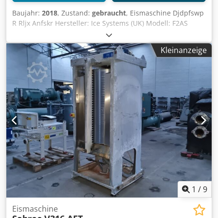
Baujahr:
2018
, Zustand:
gebraucht
, Eismaschine Djdpfswp
R Rljx Anfskr Hersteller: Ice Systems (UK) Modell: F2AS
Baujahr 2018 Produziert Flockeneis Kapazität: Bis zu 2
Tonnen pro 24 Stunden Mit Gestell, im Gehäuse
Kleinanzeige
Touchscreen-Bedienung
1
/
9
Eismaschine