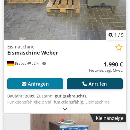
1
/
5
Eismaschine
Eismaschine
Weber
1.990 €
Krebeck
52 km
Festpreis zzgl. MwSt.
Anfragen
Anrufen
Baujahr:
2009
, Zustand:
gut (gebraucht)
,
Funktionsfähigkeit:
voll funktionsfähig
, Eismaschine
Weber Model = W I R 400 Baujahr:2009 mit Eiswagen
400KG 24 Std Dksdpoznlmcsfx Anfer Rotationsverdampfer
Kleinanzeige
Kühlmittel R404A Versand möglich