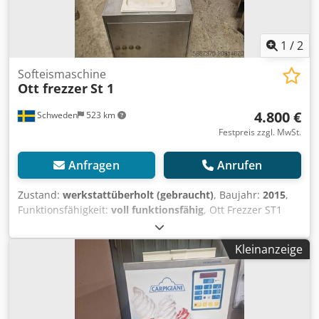
1
/
2
Softeismaschine
Ott frezzer
St 1
4.800 €
Schweden
523 km
Festpreis zzgl. MwSt.
Anfragen
Anrufen
Zustand:
werkstattüberholt (gebraucht)
, Baujahr:
2015
,
Funktionsfähigkeit:
voll funktionsfähig
, Ott Frezzer ST1
PSP. Generalüberholt. Pasteurisierend, 3-phasig,
wassergekühlt. Djdpfx Aoxn Tvrjnfekr
Kleinanzeige