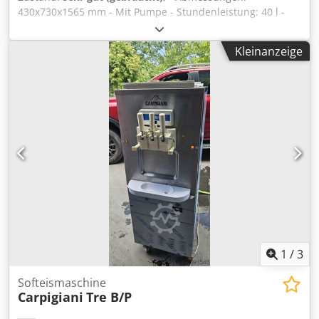
430x730x1565 mm - Mit Pumpe - Stundenleistung: 40 l -
Sorte: 1 - Spannung: 380 V / 50 Hz - Leistung: 1,6 kW -
Kondensator: Luft oder Wasser - Baujahr: 17.07.2002 -
Kleinanzeige
Qualität: 828 Dksdpfx Ajwxu Slenfjr - Seriennummer: IC
5879 - Software-Version: AESMD 36 - Nettogewicht: 200 kg
1
/
3
Softeismaschine
Carpigiani
Tre B/P