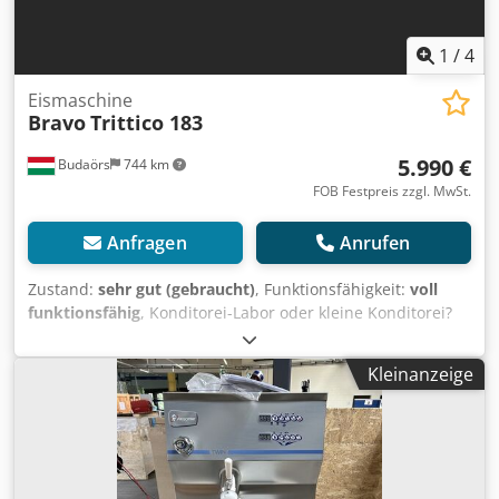
1
/
4
Eismaschine
Bravo
Trittico 183
5.990 €
Budaörs
744 km
FOB Festpreis zzgl. MwSt.
Anfragen
Anrufen
Zustand:
sehr gut (gebraucht)
, Funktionsfähigkeit:
voll
funktionsfähig
, Konditorei-Labor oder kleine Konditorei?
Zum Verkauf steht eine Bravo 183 Executive Kombi-
Eismaschine in schönem Zustand. Kochen und Gefrieren
Kleinanzeige
in einem Gerät – zahlreiche werkseitige Programme (z.B.
Creme- und Marmeladenkochen, Schokoladetemperieren,
Brandteigherstellung, Cremekühlung, Glaze-Produktion,
Macaron-Baiser usw.). Trittico® Executive 183 Kombinierte
Maschine mit Ionik-System und Doppel-Inverter für