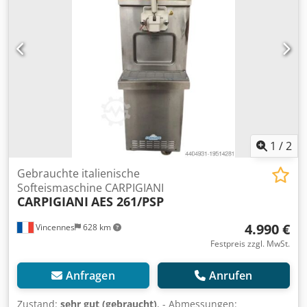
1
/
2
Gebrauchte italienische
Softeismaschine CARPIGIANI
CARPIGIANI
AES 261/PSP
4.990 €
Vincennes
628 km
Festpreis zzgl. MwSt.
Anfragen
Anrufen
Zustand:
sehr gut (gebraucht)
, - Abmessungen: