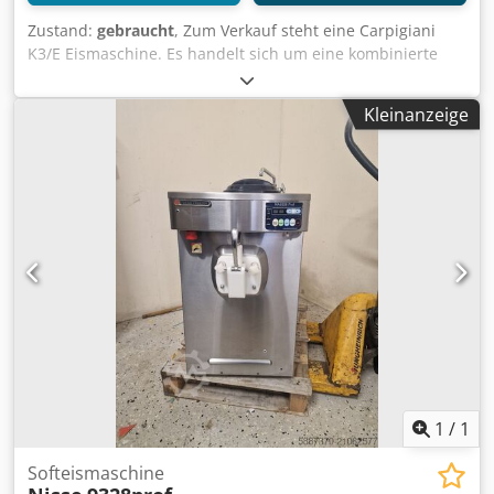
Zustand:
gebraucht
, Zum Verkauf steht eine Carpigiani
K3/E Eismaschine. Es handelt sich um eine kombinierte
Maschine zur Herstellung von Shakes und Speiseeis. Diese
Maschine ist für hohe Produktionsvolumen ausgelegt und
Kleinanzeige
verfügt über zwei unabhängige Gefriereinheiten, was den
unabhängigen Betrieb einer Seite ermöglicht, während die
andere Seite für Wartung oder Reinigung abgeschaltet
werden kann. Spannung: 400 V. Leistung: 4,8 kW. Mehrere
Geräte verfügbar. Preis gilt pro Stück. Dkedpfsyn Ddujx
Anfjr
1
/
1
Softeismaschine