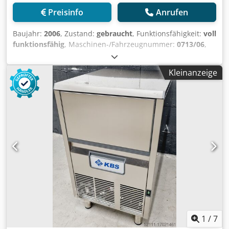
Preisinfo
Anrufen
Baujahr:
2006
, Zustand:
gebraucht
, Funktionsfähigkeit:
voll
funktionsfähig
, Maschinen-/Fahrzeugnummer:
0713/06
,
Schuppeneis-Eismaschine FUNK F300 mit einer
Produktionskapazität von bis zu 3000 kg/24 Stunden.
Kleinanzeige
Dodpfx Anjzpfl Ujfskr
1
/
7