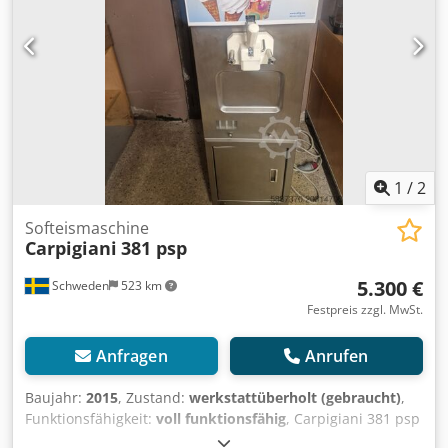
1
/
2
Softeismaschine
Carpigiani
381 psp
5.300 €
Schweden
523 km
Festpreis zzgl. MwSt.
Anfragen
Anrufen
Baujahr:
2015
, Zustand:
werkstattüberholt (gebraucht)
,
Funktionsfähigkeit:
voll funktionsfähig
, Carpigiani 381 psp
Generalüberholt, mit Pasteurisierung, 3-phasig,