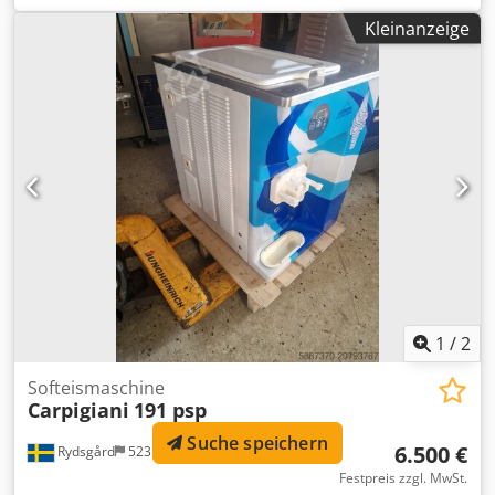
wassergekühlt Dodpfx Aoxn Twpsnfskr
Kleinanzeige
1
/
2
Softeismaschine
Carpigiani
191 psp
Suche speichern
6.500 €
Rydsgård
523 km
Festpreis zzgl. MwSt.