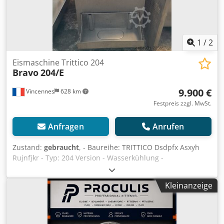
1
/
2
Eismaschine Trittico 204
Bravo
204/E
9.900 €
Vincennes
628 km
Festpreis zzgl. MwSt.
Anfragen
Anrufen
Zustand:
gebraucht
, - Baureihe: TRITTICO Dsdpfx Asxyh
Rujnfjkr - Typ: 204 Version - Wasserkühlung -
Seriennummer: 3011049 - Produktionsmenge pro Zyklus:
Max. 4 Liter (2 bis 4 kg Eismasse) - Stundenleistung: 20 bis
Kleinanzeige
30 Dkodcu Toxyh Ruji Enoh - Mix pro Zyklus: 2 bis 4 kg -
Schutzart: IP 22 - Spannung: 380 V - Leistung: 5 kW -
Gebrauchte Profi-Eismaschine Trittico 305 BRAVO:
Entdecken Sie die Kunst der Gourmet-Herstellung Die