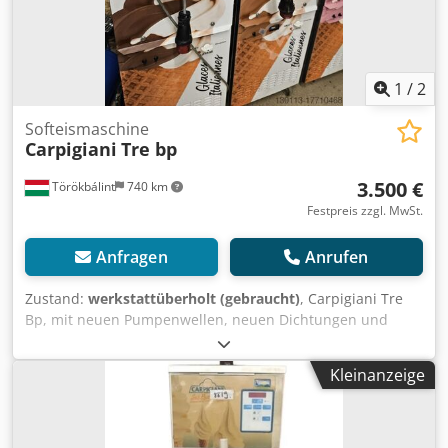
Anjuiruzsfjkr Leasing & Miet Service Wir haben eine große
Auswahl an Bäckereimaschinen auf Lager!
1
/
2
Softeismaschine
Carpigiani
Tre bp
3.500 €
Törökbálint
740 km
Festpreis zzgl. MwSt.
Anfragen
Anrufen
Zustand:
werkstattüberholt (gebraucht)
, Carpigiani Tre
Bp, mit neuen Pumpenwellen, neuen Dichtungen und
Simmerringen, sowie perfekten Zahnrädern. Sowohl luft-
als auch wassergekühlte Ausführung erhältlich. Mehrere
Kleinanzeige
Stück verfügbar. Djdpfsu Rtpfsx Anfekr