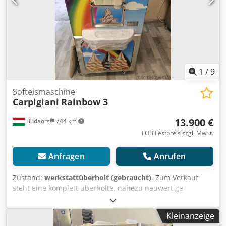
fehlen Nr. 480 Ess TM 30-151 MT-MS-40-4 Nr. 9/1105
9/1106 1979 MIG / MAG Werkzeuge EI 66, EI 78
1
/
9
Softeismaschine
Carpigiani
Rainbow 3
13.900 €
Budaörs
744 km
FOB Festpreis zzgl. MwSt.
Anfragen
Anrufen
Zustand:
werkstattüberholt (gebraucht)
, Zum Verkauf
steht eine komplett überholte, nahezu neuwertige
Rainbow 3 Softeismaschine mit drei Streifenfunktion.
Erhältlich in luft- und wassergekühlter Ausführung. Neues
Kleinanzeige
Pumpensystem, neue Original-Zahnräder, einwandfreier