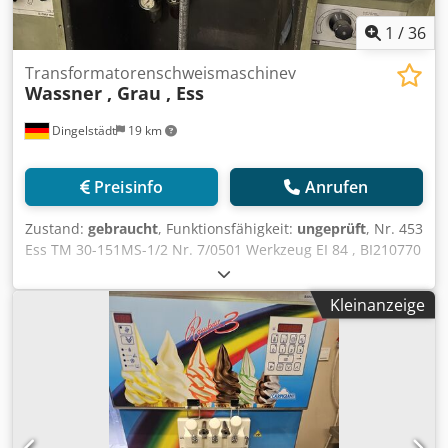
1
/
36
Transformatorenschweismaschinev
Wassner , Grau , Ess
Dingelstädt
19 km
Preisinfo
Anrufen
Zustand:
gebraucht
, Funktionsfähigkeit:
ungeprüft
, Nr. 453
Ess TM 30-151MS-1/2 Nr. 7/0501 Werkzeug EI 84 , BI210770
Nr. 454 Grau ASM 30-60 1990 Nr.7.040.90 , EI 30-60 ,
BI210790 Nr. 455 Ess TM 30-122 Werkzeug EI 66 TM 30-122
Kleinanzeige
/S1/2-2/N4 ,Nr. 82/0701 , Steuerung PLS 510/MS54/82/0702
Nr. 456 Grau ASM 60-120 , 1988 , Nr. 8.020.88 BI210810
Dkjdpfx Ansyntu Aefsr Nr. 457 ESS TMR /IA/S4/30-84 EI 84
Drehtisch Nr. 83 Steuerung Typ PLS 53 , Nr. Nr. 83
Werkzeuge EI 48,54,60,66,84,66/84 Nr. 478 Waasner
TKSM/H Nr. 5709 EI 66 , Kühlgerät und Trafos fehlen Nr.
479 wassner TKSM/H. Nr. 5519 EI 66 , Kühlgerät und Trafos