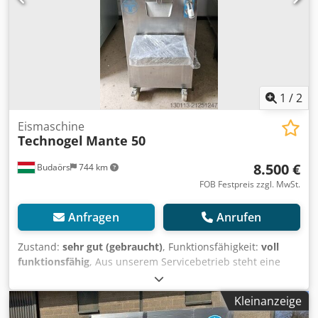
1
/
2
Eismaschine
Technogel
Mante 50
8.500 €
Budaörs
744 km
FOB Festpreis zzgl. MwSt.
Anfragen
Anrufen
Zustand:
sehr gut (gebraucht)
, Funktionsfähigkeit:
voll
funktionsfähig
, Aus unserem Servicebetrieb steht eine
italienische, äußerst robuste und leistungsstarke
Speiseeis-Gefrieranlage mit 40/60 kg Kapazität zum
Kleinanzeige
Verkauf, die kaum genutzt wurde. Pro Zyklus (5–7 Minuten)