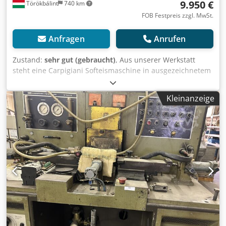
9.950 €
Törökbálint
740 km
FOB Festpreis zzgl. MwSt.
Anfragen
Anrufen
Zustand:
sehr gut (gebraucht)
, Aus unserer Werkstatt
steht eine Carpigiani Softeismaschine in ausgezeichnetem
Zustand zum Verkauf. Wasserkühlung, 380V. Mit
Kolbenpumpen und neuen originalen Zahnrädern – sofort
Kleinanzeige
einsatzbereit. Dodpjzcg E Rsfx Anfekr