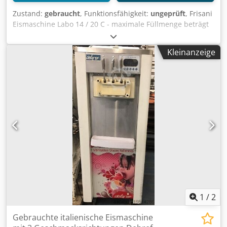
Zustand:
gebraucht
, Funktionsfähigkeit:
ungeprüft
, Frisani
Eismaschine Labo 14 / 20 C - maximale Füllmenge beträgt
bis zu 4,5 Liter per Charge Dkjdpezkilhsfx Anfjr -
elektrische Versorgung erfolgt mit 380 Volt
Kleinanzeige
1
/
2
Gebrauchte italienische Eismaschine