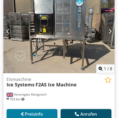
können 4–9 kg Speiseeis hergestellt werden. Besonderheit
ist die Möglichkeit des Betriebs sowohl mit Luft- als auch
Wasserkühlung. Inklusive original Ersatz-Schaberset,
Dichtungen und neuer Brause. Zuverlässiger Service,
Ersatzteilversorgung und Garantie werden gewährleistet.
Dodpfx Ajykvgtenfokr
1
/
8
Eismaschine
Ice Systems
F2AS Ice Machine
Vereinigtes Königreich
763 km
Preisinfo
Anrufen