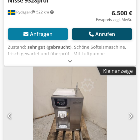
Nisse
9328prof
6.500 €
Rydsgard
522 km
Festpreis zzgl. MwSt.
Anfragen
Anrufen
Zustand:
sehr gut (gebraucht)
, Schöne Softeismaschine,
frisch gewartet und überprüft. Mit Luftpumpe.
Wassergekühlt, 3-Phasen, 400 V. Djdpfxsyc E Sve Anfskr
Kleinanzeige