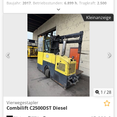
Baujahr:
2017
, Betriebsstunden:
6.899 h
, Tragkraft:
2.500
kg
, Hubhöhe:
6.200 mm
, Freihub:
1.850 mm
,
Lastschwerpunkt:
600 mm
, Kraftstofftyp:
elektrisch
,
Kleinanzeige
Masttyp:
Triplex
, Bauhöhe:
2.700 mm
, Batteriespannung:
48 V
, Gabellänge:
1.150 mm
, Vorderreifengröße:
,
Hinterreifengröße:
, Gesamtgewicht:
4.203 kg
, 5061469
Seriennummer: 91119331 Crsdpfxoyg S T Uj Amkof
Batteriedaten: 48 V, 4 PzS, 620 Ah, Baujahr: 2017
1
/
28
Vierwegestapler
Combilift
C2500DST Diesel