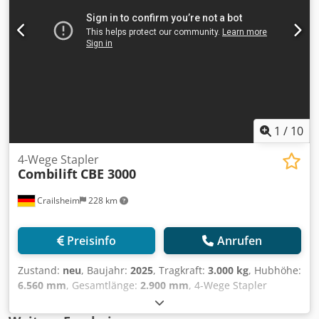
1
/
10
4-Wege Stapler
Combilift
CBE 3000
Crailsheim
228 km
Preisinfo
Anrufen
Zustand:
neu
, Baujahr:
2025
, Tragkraft:
3.000 kg
, Hubhöhe:
6.560 mm
, Gesamtlänge:
2.900 mm
, 4-Wege Stapler
Combilift CBE 3000 Csdpfx Amjxn A Iqsksrf Antrieb Elektro
Baujahr 2025 Hubhöhe (mm) 6.560 Tragkraft (kg) 3.000