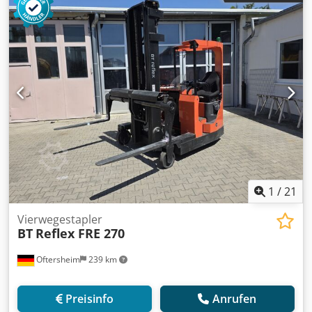
Anfahrwinkel max 45° · Rampenwinkel max 29° ·
Abfahrwinkel max 45° · Mastneigung nach vorn 3° ·
Mastneigung nach hinten 5° · Außenradius Minimum 2540
mm · Außenradius 750mm · Plattformhöhe 1250mm ·
Höchstgeschwindigkeit 15 km/h · Steigfähigkeit 15% ·
Standard Lackierung Grün und Grau · Gefederter Sitz KAB
Model 211 · Gummimontierte halboffene Kabine ·
Multidirektionaler Betrieb · Hydrostatischer Allradantrieb ·
Lastsensible Lenkung · 4-Wege Rad Positionerung ·
Hydraulischer Ölkühler
1
/
21
Vierwegestapler
BT
Reflex FRE 270
Oftersheim
239 km
Preisinfo
Anrufen