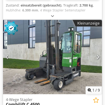
Zustand:
einsatzbereit (gebraucht)
, Tragkraft:
2.700 kg
,
Hubhöhe:
6.300 mm
, 4 Wege Stapler Seitenstapler
Schubmaststapler BT Reflex FRE 270 Tragkraft 2700KG bei
400mm Lastschwerpunkt Bauhöhe 2950 Hubhöhe 6300mm
Kleinanzeige
Freihub 2087mm Crjdpfx Aey Ux Agemkef Gabelbreite max
2200mm min 540mm Gabellänge 1140mm Eigengewicht
4520kg incl. Batterie Baujahr 2016 ca. 850 Betriebsstunden
Das Angebot richtet sich ausschließlich an
Gewerbetreibende im Sinne §14 BGB
1
/
9
4-Wege Stapler
Combilift
C 4500