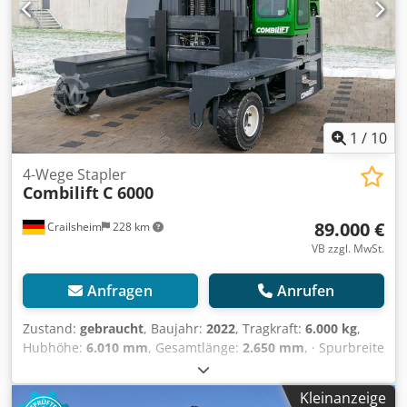
1
/
10
4-Wege Stapler
Combilift
C 6000
89.000 €
Crailsheim
228 km
VB zzgl. MwSt.
Anfragen
Anrufen
Zustand:
gebraucht
, Baujahr:
2022
, Tragkraft:
6.000 kg
,
Hubhöhe:
6.010 mm
, Gesamtlänge:
2.650 mm
, · Spurbreite
vorn 2500mm · Breite zwischen den Radarmen 1650mm ·
Überhang vorne 307mm Codpfszh Razox Amkerf ·
Kleinanzeige
Überhang hinten 208 mm · Verlustmaß 1180mm ·