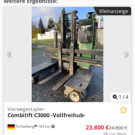
Weitere Ergebnisse:
Kleinanzeige
1
/
4
Vierwegestapler
Combilift
C3000 -Vollfreihub-
23.800 €
Fichtelberg
164 km
24.800 €
VB zzgl. MwSt.