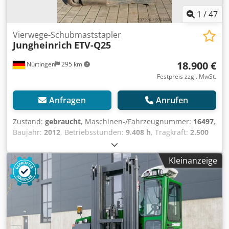
1
/
47
Vierwege-Schubmaststapler
Jungheinrich
ETV-Q25
18.900 €
Nürtingen
295 km
Festpreis zzgl. MwSt.
Anfragen
Anrufen
Zustand:
gebraucht
, Maschinen-/Fahrzeugnummer:
16497
,
Baujahr:
2012
, Betriebsstunden:
9.408 h
, Tragkraft:
2.500
kg
, Hubhöhe:
5.000 mm
, Freihub:
1.700 mm
,
Lastschwerpunkt:
600 mm
, Kraftstofftyp:
elektrisch
,
Kleinanzeige
Masttyp:
Triplex
, Bauhöhe:
2.300 mm
, Batteriespannung:
48 V
, Gabellänge:
1.150 mm
, Gesamtgewicht:
4.053 kg
,
4958299 Seriennummer: 91077396 Csdsxb Hl Tepfx Amksrf
Batteriedaten: 48 V, 5 PZS, 775 Ah, Baujahr 2016