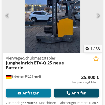
1
/
38
Vierwege-Schubmaststapler
Jungheinrich
ETV-Q 25 neue
Batterie
25.900 €
Nürtingen
295 km
Festpreis zzgl. MwSt.
Anfragen
Anrufen
Zustand:
gebraucht
, Maschinen-/Fahrzeugnummer:
16807
,