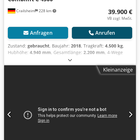
39.900 €
Crailsheim
228 km
VB zzgl. MwSt.
Anfragen
Anrufen
Zustand:
gebraucht
, Baujahr:
2018
, Tragkraft:
4.500 kg
,
Hubhöhe:
4.940 mm
, Gesamtlänge:
2.200 mm
, 4-Wege
Stapler Combilift C 4500 Antrieb Gas Baujahr 2018
Hubhöhe (mm) 4.940 Tragkraft (kg) 4.500 Crsdpfx Amey Tb
Kleinanzeige
Hljkof