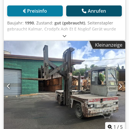
Preisinfo
Anrufen
Baujahr:
1990
, Zustand:
gut (gebraucht)
, Seitenstapler
gebraucht Kalmar, Crodpfx Aoh Et E Nsgksf Gerät wurde
gut gepflegt Rest siehe Bilder
Kleinanzeige
1
/
5