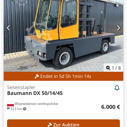
Zustand: 40 - 60% Credpfxoxqik Ro Agkef Bereifung hinten
Typ: Luft Bereifung hinten Grösse: 355x15 Bereifung
hinten Zustand: 40 - 60% Beschreibung: Turbolader von
Perkins neu , Lastschere doppelt gekreuzt , Zinken
Höhenverstellung , eingebaute Waage , 3. Ventil, 4. Ventil,
Arbeitsscheinwerfer vorn, Heizung, STVZO, Vollkabine,
Waage, Rundumleuchte,
1
/
8
Endet in
5
d
5
h
1
min
11
s
Seitenstapler
Baumann
DX 50/14/45
Województwo wielkopolskie
6.000 €
523 km
Zur Auktion