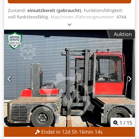
Zustand:
einsatzbereit (gebraucht)
, Funktionsfähigkeit:
voll funktionsfähig
, Maschinen-/Fahrzeugnummer:
4744
,
Baujahr:
1998
, Betriebsstunden:
16.291 h
, Tragkraft:
5.000
kg
, Hubhöhe:
4.530 mm
, Kraftstofftyp:
Diesel
, Masttyp:
Auktion
Simplex
, Bauhöhe:
3.100 mm
, Kein Mindestpreis -
garantierter Verkauf zum höchsten Gebot! TECHNISCHE
DETAILS Tragkraft: 5.000 kg Hubhöhe: 4.530 mm
MASCHINEN-DETAILS Kraftstofftyp: Diesel Masttyp: Simplex
ISO-Klasse: 3 (2.500–4.999 kg) Bauhöhe: 3.100 mm
AUSSTATTUNG Vollkabine Crjdpfezrgaxox Agksf Externe
Referenz: SLO036
1
/
15
Endet in
12
d
5
h
16
min
11
s