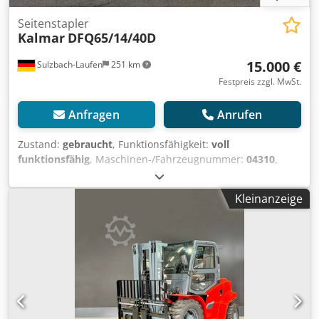
Seitenstapler
Kalmar
DFQ65/14/40D
15.000 €
Sulzbach-Laufen
251 km
Festpreis zzgl. MwSt.
Anfragen
Anrufen
Zustand:
gebraucht
, Funktionsfähigkeit:
voll
funktionsfähig
, Maschinen-/Fahrzeugnummer:
04310
,
Baujahr:
1991
, Betriebsstunden:
18.226 h
, Tragkraft:
6.000
kg
, Kraftstofftyp:
Diesel
, Gesamtgewicht:
12.050 kg
, Kalmar
Kleinanzeige
Seitenstapler mit Doppelhub Csdpfx Aezc Upksgkjrf
Nutzlast bis zu 6000 Kg