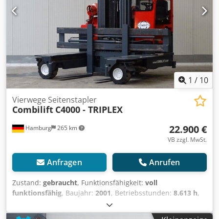
100%
1
/
10
Vierwege Seitenstapler
Combilift
C4000 - TRIPLEX
22.900 €
Hamburg
265 km
VB zzgl. MwSt.
Anfragen
Anrufen
Zustand:
gebraucht
, Funktionsfähigkeit:
voll
funktionsfähig
, Baujahr:
2001
, Betriebsstunden:
8.613 h
,
Tragkraft:
4.000 kg
, Hubhöhe:
6.800 mm
, Freihub:
2.060
mm
, Kraftstofftyp:
Gas
, Masttyp:
Triplex
, Bauhöhe:
3.280