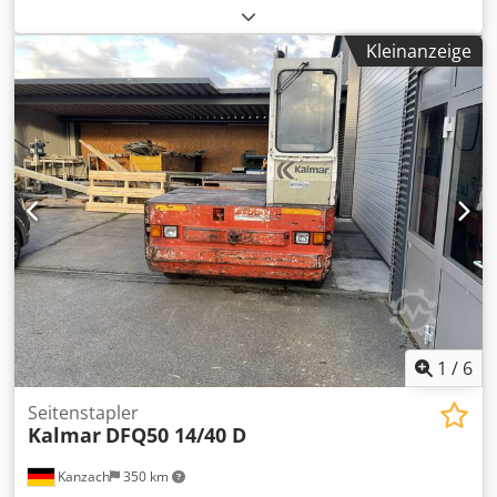
kg
, Hubhöhe:
4.900 mm
, Freihub:
1.350 mm
,
Lastschwerpunkt:
600 mm
, Kraftstofftyp:
elektrisch
,
Kleinanzeige
Masttyp:
Triplex
, Bauhöhe:
2.250 mm
, Batteriespannung:
28 V
, Gabellänge:
1.150 mm
, Vorderreifengröße:
16x7x10,5
, Hinterreifengröße:
22x10x16
, Gesamtgewicht:
8.610 kg
, 5140896 Crodpfx Aezfd A Dsgkjf Seriennummer:
64882 Batterieangaben: 28 V, 6EPzS 930 und 20 V, 6EPzS
930 (Baujahr 2022)
1
/
6
Seitenstapler
Kalmar
DFQ50 14/40 D
Kanzach
350 km