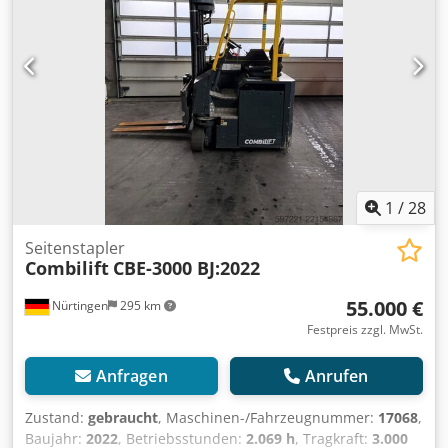
1
/
28
Seitenstapler
Combilift
CBE-3000 BJ:2022
55.000 €
Nürtingen
295 km
Festpreis zzgl. MwSt.
Anfragen
Anrufen
Zustand:
gebraucht
, Maschinen-/Fahrzeugnummer:
17068
,
Baujahr:
2022
, Betriebsstunden:
2.069 h
, Tragkraft:
3.000