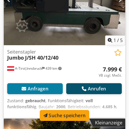
1
/
5
Seitenstapler
Jumbo
J/SH 40/12/40
7.999 €
A-Tirol,Innsbruck
439 km
VB zzgl. MwSt.
Anfragen
Anrufen
Zustand:
gebraucht
, Funktionsfähigkeit:
voll
funktionsfähig
, Baujahr:
2000
, Betriebsstunden:
4.685 h
,
Tragkraft:
4.000 kg
, Hubhöhe:
4.000 mm
, Freihub:
150
Suche speichern
mm
, Kraftstofftyp:
Diesel
, Masttyp:
Duplex
, Leergewicht:
Kleinanzeige
6.480 kg
, Antriebsart:
Diesel
, Seitenstapler Masttyp: