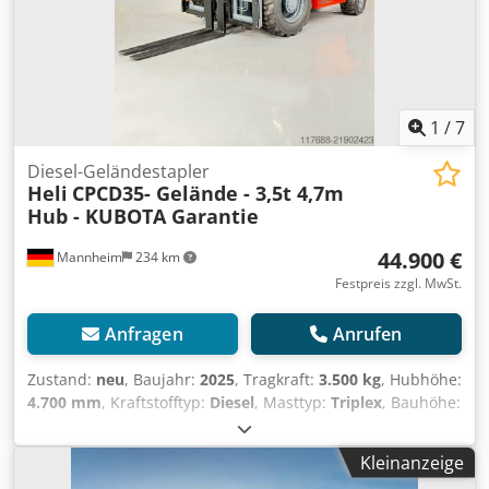
1
/
7
Diesel-Geländestapler
Heli
CPCD35- Gelände - 3,5t 4,7m
Hub - KUBOTA Garantie
44.900 €
Mannheim
234 km
Festpreis zzgl. MwSt.
Anfragen
Anrufen
Zustand:
neu
, Baujahr:
2025
, Tragkraft:
3.500 kg
, Hubhöhe:
4.700 mm
, Kraftstofftyp:
Diesel
, Masttyp:
Triplex
, Bauhöhe:
2.375 mm
, Gabellänge:
1.200 mm
, Leergewicht:
5.500 kg
,
Ausstattung:
Kabine
, FRIEDMANN FORKLIFTS – VON
Kleinanzeige
EXPERTEN ÜBERHOLT. FÜR PROFIS IM EINSATZ Unsere