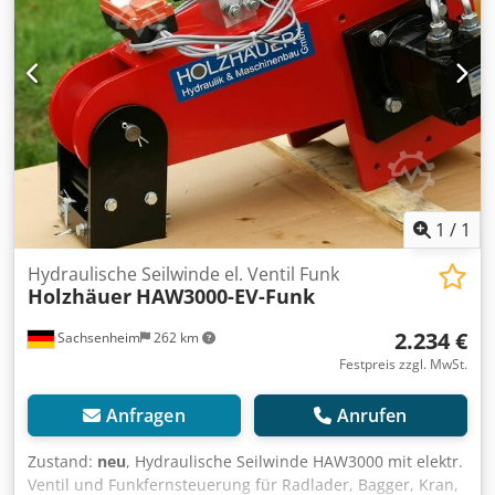
1
/
1
Hydraulische Seilwinde el. Ventil Funk
Holzhäuer
HAW3000-EV-Funk
2.234 €
Sachsenheim
262 km
Festpreis zzgl. MwSt.
Anfragen
Anrufen
Zustand:
neu
, Hydraulische Seilwinde HAW3000 mit elektr.
Ventil und Funkfernsteuerung für Radlader, Bagger, Kran,