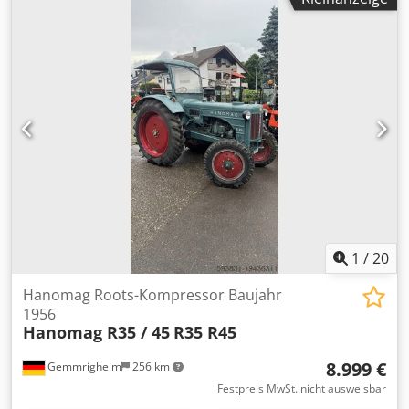
Schemelbefestigung vorbereitet Djdpfoiip Ibox Adtock
1
/
20
Hanomag Roots-Kompressor Baujahr
1956
Hanomag R35 / 45
R35 R45
8.999 €
Gemmrigheim
256 km
Festpreis MwSt. nicht ausweisbar