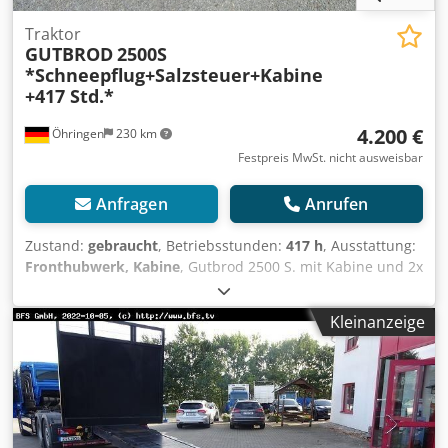
Traktor
GUTBROD
2500S
*Schneepflug+Salzsteuer+Kabine
+417 Std.*
4.200 €
Öhringen
230 km
Festpreis MwSt. nicht ausweisbar
Anfragen
Anrufen
Zustand:
gebraucht
, Betriebsstunden:
417 h
, Ausstattung:
Fronthubwerk, Kabine
, Gutbrod 2500 S. mit Kabine und 2x
Türen. Schneepfug seitlich verstellbar. Salzstreuer.
Servo,4-Gang,Diff.-Sperre,Zapfwelle vorne und
Kleinanzeige
hinten,Rund- umleuchte,Beleuchtung,4-Zylinder
Motor,Gewicht an den Hinterräder, Stoll Salzstreuer,auch
für Splitt geeignet.=====Top Bereift===== =Täglicher
Ankauf von Nutzfahrzeugen,sowie Inzahlungnahme
möglich= . Preis: 4.200.- EURO §25a.USTG. Dcedpfxezlvzxe
Adtek