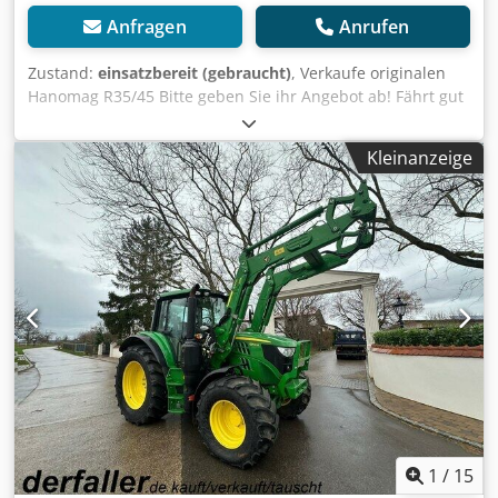
Anfragen
Anrufen
Zustand:
einsatzbereit (gebraucht)
, Verkaufe originalen
Hanomag R35/45 Bitte geben Sie ihr Angebot ab! Fährt gut
hat keinerlei Ölverlust TÜV abgelaufen ist aber gegen
Aufpreis möglich. Verhandlungssache. Fahrzeug stand
Kleinanzeige
immer in Halle. Nun frei zum Verkauf A, Baujahr 1956, mit
seltener Ausstattung und funktionierendem Roots-
Kompressor zur Leistungssteigerung auf ca. 45 PS. Dieses
Fahrzeug ist ein technisches Unikat und befindet sich in
sehr gutem, funktionsfähigem Zustand. Ausstattung &
Details: • Typ: R35/45 A (Ackerschlepper-Ausführung) •
Motor: 4-Zylinder-Dieselmotor, mit Roots-Kompressor
(mechanisch angetrieben). Viele Originale Aufkleber und
Typenschilder am Fahrzeug. Leistung: ca. 45 PS • Getriebe:
5 Vorwärtsgänge + 1 Rückwärtsgang, zusätzlich
Untersetzung (10 Gänge gesamt) • Baujahr: 1956 • Selten:
Frontseitiger Nebenabtrieb / Zusatz-Zapfwelle über
separaten Hebel • Läuft, lenkt und bremst einwandfrei,
springt gut an Zustand: • Sehr guter technischer
1
/
15
Gesamtzustand • Originaloptik mit schöner Patina •