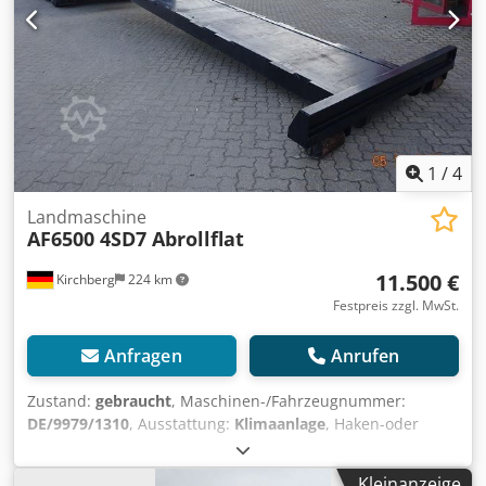
1
/
4
Landmaschine
AF6500 4SD7 Abrollflat
11.500 €
Kirchberg
224 km
Festpreis zzgl. MwSt.
Anfragen
Anrufen
Zustand:
gebraucht
, Maschinen-/Fahrzeugnummer:
DE/9979/1310
, Ausstattung:
Klimaanlage
, Haken-oder
Seilnahmesystem laut Norm Nach deutscher Norm DIN
30722 oder französischer Norm NFR 17-108 für
Kleinanzeige