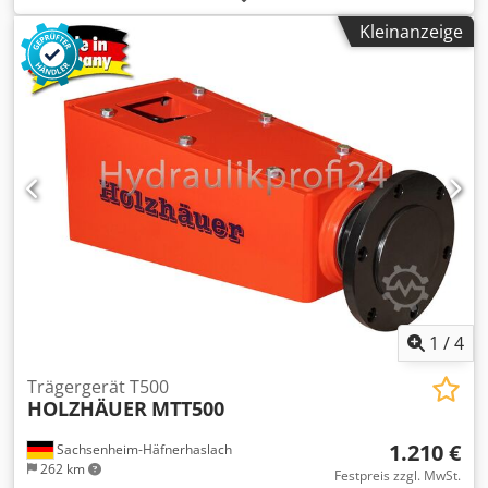
haben eine hohe Standzeit. Es gibt die Platten mit 3
Kleinanzeige
verschiedenen Spanwinkeln um verschieden harte Hoelzer
optimal zu bearbeiten. Den Fraeser koennen Sie auch
einsetzen um Blumentroege auszufraesen oder andere
Fraesarbeiten auszufuehren. Dcedpfx Adjdf Sd Sjtsk
Artikelnummer: MT18-WF300
1
/
4
Trägergerät T500
HOLZHÄUER
MTT500
1.210 €
Sachsenheim-Häfnerhaslach
262 km
Festpreis zzgl. MwSt.