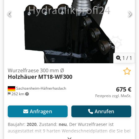
notwendige Drehmoment für effizientes Arbeiten, ab 25
l/min bis zu 125 l/min und 210 bar Druck Gewicht 70 kg
inklusive: • Antriebsgerät mit leistungsstarkem HMT
Hydraulikmotor, Gewicht 70kg • Drillkegel mit Spitze Ø 200
mm 270 mm/400mm lang, stirnseitig 6xM16 Gewinde
LK173 Gesamtlänge 270 mm + Drillkegelspitze 130 mm =
400 mm Durchmesser 200 mm Gewicht 30 kg
Gesamtgewicht 100 kg
1
/
1
Wurzelfraese 300 mm Ø
Holzhäuer
MT18-WF300
675 €
Sachsenheim-Häfnerhaslach
262 km
Festpreis zzgl. MwSt.
Anfragen
Anrufen
Baujahr:
2020
, Zustand:
neu
, Der Wurzelfraeser ist
ausgestattet mit 9 harten Wendeschneidplatten die Sie bei
Abstumpfung mehrmals drehen koennen. Die Platten