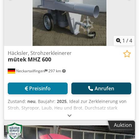
1
/
4
Häcksler, Strohzerkleinerer
mütek
MHZ 600
Neckartailfingen
297 km
Preisinfo
Anrufen
Zustand:
neu
, Baujahr:
2025
, Ideal zur Zerkleinerung von
Stroh, Styropor, Laub, Heu und Brot. Durchsatz stark
abhängig von Sieb und Ausgangsmaterial: - bis zu maximal
350 kg / h bei Stroh mit einem 15 mm Sieb - bis zu 60 kg /
Auktion
h bei EPS mit einem 15 mm Sieb Dcsdpfxszbize Adtsk
Motor 11 KW - 400 Volt, (nach Absprache auch 9,2 kW oder