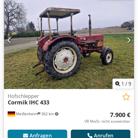
1
/
9
Hofschlepper
Cormik
IHC 433
7.900 €
Meißenheim
362 km
VB MwSt. nicht ausweisbar
Anfragen
Anrufen