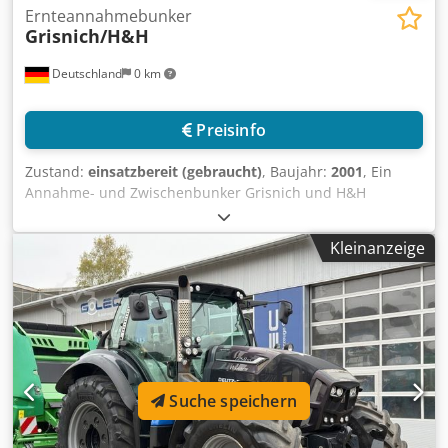
Ernteannahmebunker
Grisnich/H&H
Deutschland
0 km
Preisinfo
Zustand:
einsatzbereit (gebraucht)
, Baujahr:
2001
, Ein
Annahme- und Zwischenbunker Grisnich und H&H
Engineering für die Zwischenlagerung von Ernteprodukten
wie Äpfeln, Kartoffeln usw. steht zur Verfügung.
Kleinanzeige
Bunkerzellen: 3, Bunkerzellenkapazität: 33t, Anzahl der
Bandanlagen: 2, Bandanlagenlänge 1/2: 59m/72m. Diese
Anlage ist nicht für die langfristige Lagerung von
Erntegütern, sondern ausschließlich als Zwischenstation
für den LKW-Transport vorgesehen. Dokumentation
vorhanden. Eine Besichtigung vor Ort ist möglich.
Dsdpfszqfx Rox Adtjck
Suche speichern