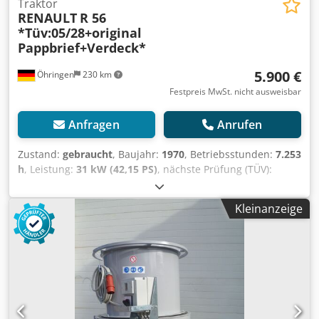
Traktor
RENAULT
R 56
*Tüv:05/28+original
Pappbrief+Verdeck*
5.900 €
Öhringen
230 km
Festpreis MwSt. nicht ausweisbar
Anfragen
Anrufen
Zustand:
gebraucht
, Baujahr:
1970
, Betriebsstunden:
7.253
h
, Leistung:
31 kW (42,15 PS)
, nächste Prüfung (TÜV):
05/2028
, Renault Schlepper R 56. mit Fritzmeier
Verdeck+Frontscheibe. MWM Motor- Mannheim Diesel.
Kleinanzeige
Kraftheber hinten+Ackerschiene,6-Gang,Werkzeugkasten,
Djdpfjy Uqc Ejx Adtock kleines
Frontgewicht,AHK,Zapfwelle,Schwingsitz,Diff.-Sperre.....
=====Deutsche Zulassung+Pappbrief+gut Bereift+original
Lack===== ==Täglicher Ankauf von Nutzfahrzeugen,sowie
Inzahlungnahme möglich==