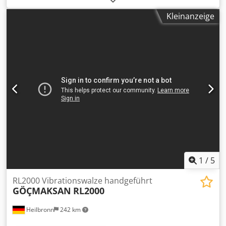
Statische Linienlast 13.9 kg/cm * Bandagenbreite 1.300
Kleinanzeige
mm * EPA und CE
1
/
5
RL2000 Vibrationswalze handgeführt
GÖÇMAKSAN
RL2000
Heilbronn
242 km