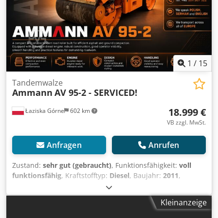
1
/
15
Tandemwalze
Ammann
AV 95-2 - SERVICED!
18.999 €
Łaziska Górne
602 km
VB zzgl. MwSt.
Anfragen
Anrufen
Zustand:
sehr gut (gebraucht)
, Funktionsfähigkeit:
voll
funktionsfähig
, Kraftstofftyp:
Diesel
, Baujahr:
2011
,
Betriebsstunden:
4.408 h
, Ausstattung:
Allradantrieb,
Bordcomputer, Greiferhydraulik, Zusatzscheinwerfer,
Kleinanzeige
geräuscharm
, Zum Verkauf steht eine Straßenwalze, die
vom Erstbesitzer übernommen wurde, welcher in