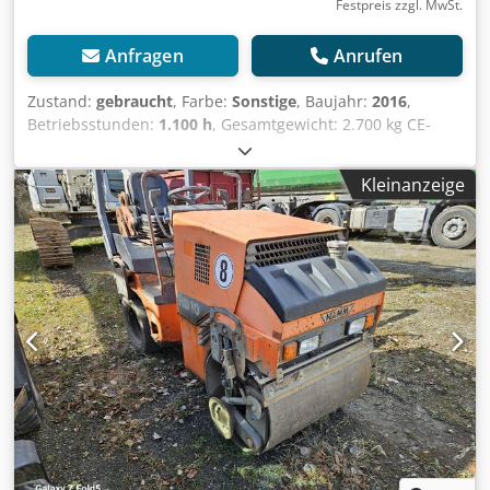
Festpreis zzgl. MwSt.
Anfragen
Anrufen
Zustand:
gebraucht
, Farbe:
Sonstige
, Baujahr:
2016
,
Betriebsstunden:
1.100 h
, Gesamtgewicht: 2.700 kg CE-
Kennzeichnung: ja Seriennummer: H2007793 Dedpfx Asy R
Uq Ejcpock Maschinen zu verkaufen! Besuchen Sie unsere
Kleinanzeige
Website und entdecken Sie eine Vielzahl sofort
verfügbarer Maschinen. Wir bieten mehr Maschinen an als
online gelistet – rufen Sie uns gerne jederzeit an oder
senden Sie uns eine E-Mail. Alle unsere Maschinen sind
vollständig gewartet und auf Zuverlässigkeit geprüft.
Benötigen Sie Bilder? Kontaktieren Sie uns, wir senden sie
Ihnen umgehend zu. Wir unterstützen Sie auf
Niederländisch, Englisch, Französisch, Deutsch, Spanisch
und Russisch. Entdecken Sie unser umfangreiches
Angebot an zuverlässigen Maschinen.