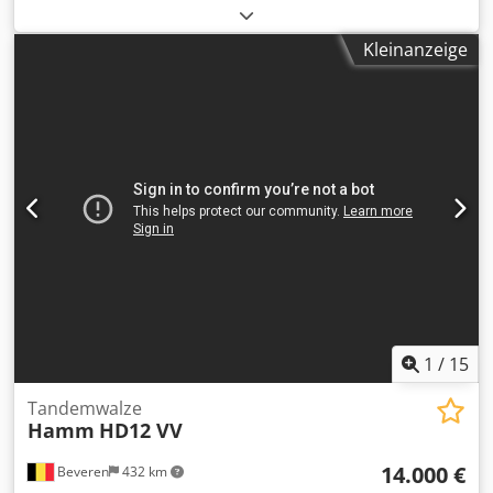
zum Verkauf! Stöbern Sie auf unserer Website und
entdecken Sie eine Vielzahl von Maschinen zum sofortigen
Kleinanzeige
Kauf. Wir verfügen über weitere Optionen, die online nicht
angezeigt werden. Kontaktieren Sie uns gerne jederzeit
telefonisch oder per E-Mail. Alle unsere Maschinen sind
vollständig gewartet und auf Zuverlässigkeit geprüft.
Benötigen Sie Fotos? Schreiben Sie uns einfach – wir
senden Ihnen diese umgehend zu. Unser Team unterstützt
Sie auf Niederländisch, Englisch, Französisch, Deutsch,
Spanisch und Russisch. Entdecken Sie unser
umfangreiches Angebot an zuverlässigen Maschinen.
Dsdpfx Aswaiygecpsck
1
/
15
Tandemwalze
Hamm
HD12 VV
14.000 €
Beveren
432 km