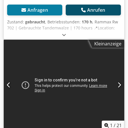
Anfragen
Anrufen
Zustand:
gebraucht
, Betriebsstunden:
170 h
, Rammax Rw
702 | Gebrauchte Tandemwalze | 170 hours 📍Location:
Deutschland 🚛 Delivery available to your destination – Use
our shipping calculator to estimate transport costs! 💰 Buy
Kleinanzeige
Now for EUR 5000 or Make an Offer. Payment at delivery
available for an affordable fee (subject to approval)* 👷‍♂️
Inspected by an independent expert 11 Inspektionspunkte
8 genehmigt ✅ 3 unvollkommene ℹ️ 0 Ausgaben ⚠️ 📌
Inspector's Comment: nicht startbereit, laut Eigentümer
nur die Kurbel abhanden gekommen, hat Kompression 📄
Want to see the full inspection, extra photos, or a video?
Tip: The reference "40728 Equippo" is commonly used
when looking up more details online. 💡 Why this machine
and our service stands out: ✔ Thorough inspection by
professionals ✔ Jobsite delivery available ✔ Money-Back
Guaranteed ✔ Secure and flexible payment options 🔄
Considering other equipment options? We offer helpful
tools and resources for all equipment owners and
1
/
21