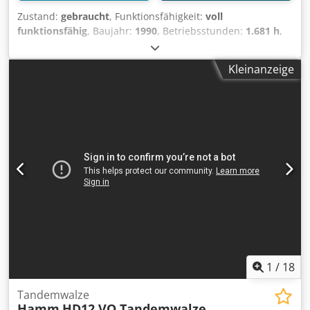
Zustand:
gebraucht
, Funktionsfähigkeit:
voll
funktionsfähig
, Baujahr:
1990
, Betriebsstunden:
1.681 h
,
Bitelli DTV100 Grifone Tandemwalze Betriebsgewicht:
10.000 kg Motortyp: Deutz BF4L 913 Turbo Doppelantrieb
Kleinanzeige
Hydrostatische Vibration an beiden Trommeln
Arbeitsbreite: 1.680 mm Betriebsstunden: 1.901 Dsdpfx
Aezr E Afscpsck Guter Allgemeinzustand WIR BEWERTEN
INZAHLUNGNAHMEN VON FAHRZEUGEN ALLER MARKEN,
MAN, MERCEDES, DAF, RENAULT, VOLVO, SCANIA, MIT
AUSSTATTUNG VON CIFA, SERMAC, PUTZMEISTER; ODER
ERDBEWEGUNGSMASCHINEN VON CATERPILLAR, FIAT
HITACHI, KOMATSU
1
/
18
Tandemwalze
Hamm
HD12 VO Tandemwalze