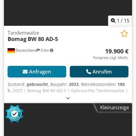
1
/
15
Tandemwalze
Bomag
BW 80 AD-5
19.900 €
Deutschland
0 km
Festpreis zzgl. MwSt.
Anfragen
Anrufen
Zustand:
gebraucht
, Baujahr:
2023
, Betriebsstunden:
180
h
, 2023 | Bomag BW 80 AD-5 | Gebrauchte Tandemwalze |
180 hours 📍Location: Deutschland 🚛 Delivery available to
your destination – Use our shipping calculator to estimate
Kleinanzeige
transport costs! 💰 Buy Now for EUR 19900 or Make an
Offer. Payment at delivery available for an affordable fee
(subject to approval)* 👷‍♂️ Inspected by an independent
expert 41 Inspektionspunkte 41 genehmigt ✅ 0
unvollkommene ℹ️ 0 Ausgaben ⚠️ 📌 Inspector's Comment: