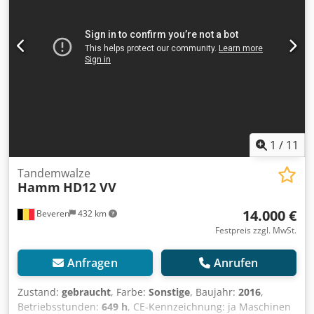
Benötigen Sie Bilder? Sprechen Sie uns einfach an, wir
senden Ihnen diese umgehend zu. Wir unterstützen Sie
gerne auf Niederländisch, Englisch, Französisch, Deutsch,
Spanisch und Russisch. Entdecken Sie unser breites
Sortiment an zuverlässigen Maschinen.
1
/
11
Tandemwalze
Hamm
HD12 VV
14.000 €
Beveren
432 km
Festpreis zzgl. MwSt.
Anfragen
Anrufen
Zustand:
gebraucht
, Farbe:
Sonstige
, Baujahr:
2016
,
Betriebsstunden:
649 h
, CE-Kennzeichnung: ja Maschinen