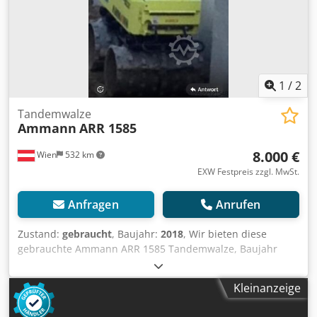
1
/
2
Tandemwalze
Ammann
ARR 1585
8.000 €
Wien
532 km
EXW Festpreis zzgl. MwSt.
Anfragen
Anrufen
Zustand:
gebraucht
, Baujahr:
2018
, Wir bieten diese
gebrauchte Ammann ARR 1585 Tandemwalze, Baujahr
2018, an. Dsdpezddcpjfx Acpock Typ: ARR 1585
Seriennummer: 558D063 Einsatzgewicht: 1 395 kg
Kleinanzeige
Maximales Gewicht: 1 405 kg Nennleistung: 13,2 kW
Baujahr: 2018 Wenn Sie Rückfragen haben oder mehr