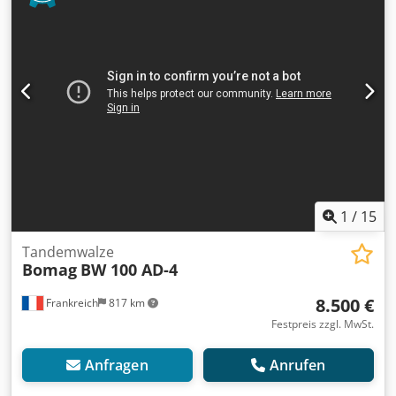
Informationen benötigen, schreiben Sie uns gerne eine
Nachricht oder rufen uns an.
1
/
15
Tandemwalze
Bomag
BW 100 AD-4
8.500 €
Frankreich
817 km
Festpreis zzgl. MwSt.
Anfragen
Anrufen