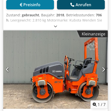
Preisinfo
Anrufen
Zustand:
gebraucht
, Baujahr:
2018
, Betriebsstunden:
706
h
, Leergewicht: 2.810 kg Motormarke: Kubota Wenden Sie
sich an Kristoff Van Havere, um weitere Informationen zu
erhalten. Dodpey Sfdfofx Acpsck
Kleinanzeige
1
/
7