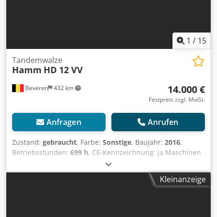
1
/
15
Tandemwalze
Hamm
HD 12 VV
14.000 €
Beveren
432 km
Festpreis zzgl. MwSt.
Anfragen
Anrufen
Zustand:
gebraucht
, Farbe:
Sonstige
, Baujahr:
2016
,
Betriebsstunden:
699 h
, CE-Kennzeichnung: ja Maschinen
zu verkaufen! Djdpfxer Hpu Uo Acpock Durchstöbern Sie
unsere Website für eine Vielzahl sofort verfügbarer
Kleinanzeige
Maschinen. Wir verfügen über mehr Optionen als online
angezeigt, kontaktieren Sie uns deshalb gerne telefonisch
oder per E-Mail jederzeit. Alle unsere Maschinen sind
vollständig gewartet und auf Zuverlässigkeit geprüft.