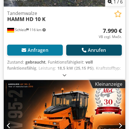
1
/
6
Tandemwalze
HAMM
HD 10 K
7.990 €
Schleiz
116 km
VB zzgl. MwSt.
Anfragen
Anrufen
Zustand:
gebraucht
, Funktionsfähigkeit:
voll
funktionsfähig
, Leistung:
18,5 kW (25,15 PS)
, Kraftstofftyp:
Diesel
, Gesamtgewicht:
3.000 kg
, Leergewicht:
2.300 kg
,
Betriebsgewicht:
2.500 kg
, Baujahr:
2001
, HAMM HD 10 K
Kleinanzeige
Djdpoyl Sbcjfx Acpjck