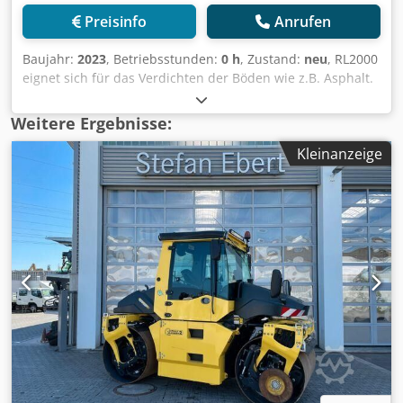
Preisinfo
Anrufen
Baujahr:
2023
, Betriebsstunden:
0 h
, Zustand:
neu
, RL2000
eignet sich für das Verdichten der Böden wie z.B. Asphalt.
Produktinformationen: - Motor: Hatz - Leistung: 7,5 kW -
Hubraum: 349 cm³ - Kraftstoffverbrauch: 2,5 l/h - Batterie:
Weitere Ergebnisse:
12 V - Kraftstoffinhalt: 4,3 l - Ölinhalt: 12 l -
Kleinanzeige
Bandagendurchmesser: 400 mm - Bandagenbreite: 600
mm - Länge (geöffnetem Arm): 2400 mm Dsdpfx Asm Tk
Sbocpsck - Länge (geschlossenem Arm): 1300 mm - Breite:
710 mm - Höhe (geöffnetem Arm): 1010 mm - Höhe
(geschlossenem Arm): 1250 mm - Wassertank: 25 l -
Hydraulikölinhalt: 50 l - Vibrationsfrequenz: 60 Hz -
Zentrifugalkraft: 20 kN - Statische Linearlast: 5,6 kg/cm -
Verdichtungsraum: 2700 m²/h - Geschwindigkeit: 4,5 km/h
- Steigfähigkeit: 40% - Gewicht: 572 kg Versand: Europaweit
(Selbstabholung ebenso möglich) Bei Rückfragen stehen
wir Ihnen gerne zur Verfügung!