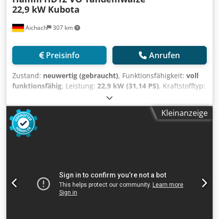
22,9 kW Kubota
Aichach
307 km
Preisinfo
Anrufen
Zustand:
neuwertig (gebraucht)
, Funktionsfähigkeit:
voll
funktionsfähig
, Leistung:
22,9 kW (31,14 PS)
, Kraftstofftyp:
Diesel
, Farbe:
Orange
, Betriebsgewicht:
2.570 kg
, Baujahr:
2015
, Betriebsstunden:
300 h
, Hamm HD12 VO
Kleinanzeige
Tandemwalze mit Oszillation Dcsdpfx Aszhkldecpek
Baujahr 2015 300 h 22,9 kW Kubota Motor 2.570 kg - 3.470
kg Kantenschneiderad NEUWERTIG!