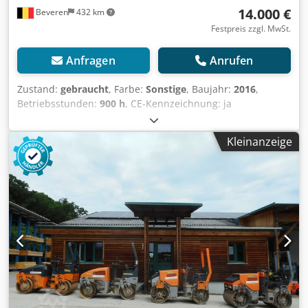
14.000 €
Beveren
432 km
Festpreis zzgl. MwSt.
Anfragen
Anrufen
Zustand:
gebraucht
, Farbe:
Sonstige
, Baujahr:
2016
,
Betriebsstunden:
900 h
, CE-Kennzeichnung: ja
Seriennummer: H2007790 Maschinen zu verkaufen!
Dcedpfx Aozblakscpsk Besuchen Sie unsere Website, um
Kleinanzeige
eine Vielzahl von sofort verfügbaren Maschinen zu
entdecken. Wir bieten mehr Optionen, als online angezeigt
werden – kontaktieren Sie uns daher gerne jederzeit
telefonisch oder per E-Mail. Alle unsere Maschinen sind
vollständig gewartet und auf Zuverlässigkeit geprüft.
Benötigen Sie Bilder? Kontaktieren Sie uns einfach, wir
senden Ihnen diese umgehend zu. Wir unterstützen Sie
auf Niederländisch, Englisch, Französisch, Deutsch,
Spanisch und Russisch. Entdecken Sie unser breites
Sortiment an zuverlässigen Maschinen.