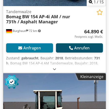
1
/
15
Tandemwalze
Bomag
BW 154 AP-4i AM / nur
731h / Asphalt Manager
64.890 €
Burghaun
72 km
Festpreis zzgl. MwSt.
Anfragen
Anrufen
Zustand:
gebraucht
, Baujahr:
2018
, Betriebsstunden:
731
h
, Bomag BW 154 AP-4 AM Tandemwalze, Baujahr: 2018,
Betriebsstunden: nur 731h, Motor: Kubota[55,4kW/75PS],
Asphalt Manager 2, Gewicht: 7.300kg, Glattbandbandage,
Kleinanzeige
guter Zustand, sofort Einsatzbereit, Auf Wunsch
unterbreiten wir Ihnen ein Leasing- oder
Finanzierungsangebot, Herr Mihm(Tel. betreut Sie gerne.,
Weitere Informationen finden Sie auf unserer Homepage.,
Irrtümer und Zwischenverkauf vorbehalten! englisch:,
Bomag BW 154 AP-4 AM tandem roller, Year of