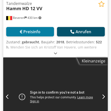
Tandemwalze
Hamm
HD 12 VV
Beveren
430 km
Preisinfo
Anrufen
Zustand:
gebraucht
, Baujahr:
2018
, Betriebsstunden:
522
h
, Wenden Sie sich an Kristoff Van Havere, um weitere
Informationen zu erhalten. Dsdpfxoy Sfc Ie Acpjck
Kleinanzeige