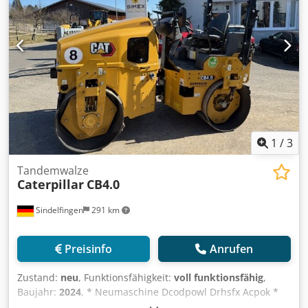
1
/
3
Tandemwalze
Caterpillar
CB4.0
Sindelfingen
291 km
Preisinfo
Anrufen
Zustand:
neu
, Funktionsfähigkeit:
voll funktionsfähig
,
Baujahr:
2024
, * Neumaschine Dcodpowl Drhsfx Acpok *
Einsatzgew 3.950 kg * Maximales Einsatzgewicht 4.315 kg *