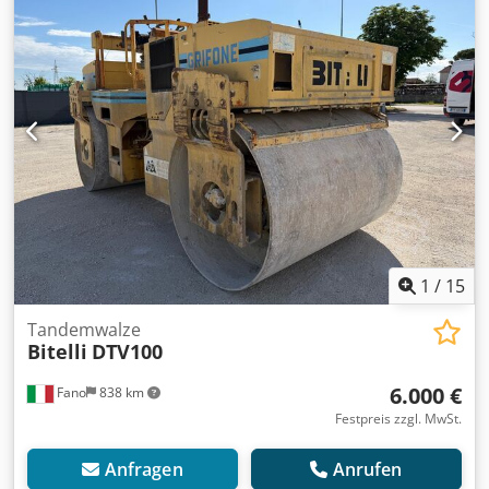
Zylinderzahl: 4 Motorhubraum: 4.400 cc Antrieb: Rad
Leergewicht: 7.500 kg Funktionell Arbeitsbreite: 150 cm
Zustand Technischer Zustand: sehr gut Optischer Zustand:
sehr gut Schäden: keines Finanzielle Informationen Preis:
Auf Anfrage Dcjdpfxjyzz E Rj Acpok Weitere Informationen
Wenden Sie sich an Ernst van Hek, um weitere
Informationen zu erhalten.
1
/
15
Tandemwalze
Bitelli
DTV100
6.000 €
Fano
838 km
Festpreis zzgl. MwSt.
Anfragen
Anrufen