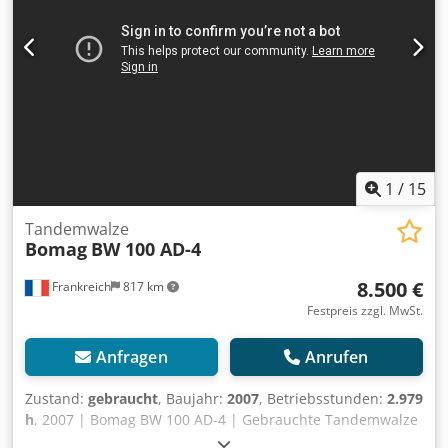
Verkaufspreis: 8.800,-- netto Hamm HD 10 Bj. 2006 lt.
Zähler 7.771 Stunden 20,1 KW Deutz 2.450 KG
Verkaufspreis: 8.800,-- netto Auch günstige Zustellung
möglich!
1
/
15
Tandemwalze
Bomag
BW 100 AD-4
8.500 €
Frankreich
817 km
Festpreis zzgl. MwSt.
Anfragen
Anrufen
Zustand:
gebraucht
, Baujahr:
2007
, Betriebsstunden:
2.979
h
, 2007 | Bomag BW 100 AD-4 | Gebrauchte Tandemwalze
| 2979 hours 📍Location: Frankreich 🚛 Delivery available to