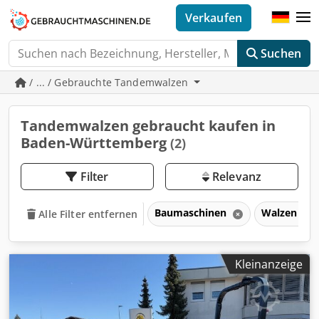
Verkaufen
Suchen
/ ... / Gebrauchte Tandemwalzen
Tandemwalzen gebraucht kaufen in
Baden-Württemberg
(2)
Filter
Relevanz
Baumaschinen
Walzen für
Alle Filter entfernen
Kleinanzeige