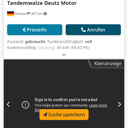
Tandemwalze Deutz Motor
Aichach
307 km
Preisinfo
Anrufen
Zustand:
gebraucht
, Funktionsfähigkeit:
voll
funktionsfähig
, Leistung:
44 kW (59,82 PS)
,
Betriebsgewicht:
4.800 kg
, Baujahr:
2000
, SICOM 50
Antares DS Tandemwalze Baujahr 2000 Dedpfx Acsx
Kleinanzeige
Ebklopjck 1300 h ca. 4800 kg 44KW Deutz Motor 4 Zylinder
Bandagenbreite: 130 cm Arbetisbreite: 130-150 cm
Suche speichern