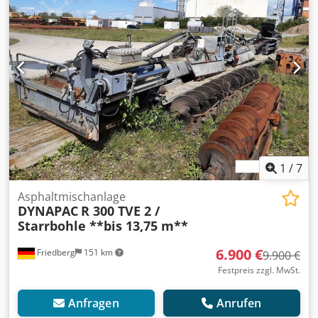
1
/
7
Asphaltmischanlage
DYNAPAC
R 300 TVE 2 /
Starrbohle **bis 13,75 m**
6.900 €
Friedberg
151 km
9.900 €
Festpreis zzgl. MwSt.
Anfragen
Anrufen