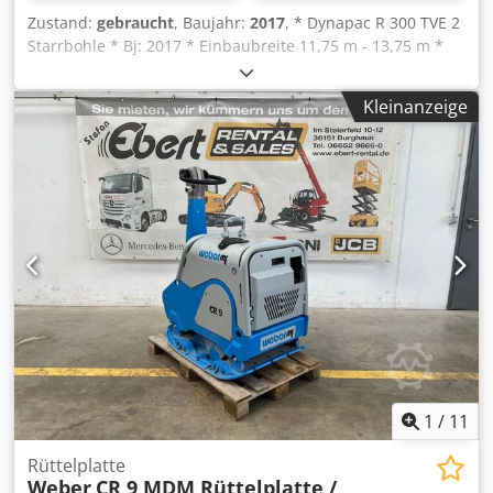
Zustand:
gebraucht
, Baujahr:
2017
, * Dynapac R 300 TVE 2
Starrbohle * Bj: 2017 * Einbaubreite 11,75 m - 13,75 m *
mehr Bilder und Videos per Whatsapp Cedpfxoyq A S Ne
Amysrf * Angaben ohne Gewähr und Zwischenverkauf
Kleinanzeige
vorbehalten.
1
/
11
Rüttelplatte
Weber
CR 9 MDM Rüttelplatte /