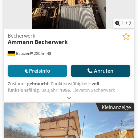
1
/
2
Becherwerk
Ammann
Becherwerk
Bautzen
280 km
Preisinfo
Anrufen
Zustand:
gebraucht
, Funktionsfähigkeit:
voll
funktionsfähig
, Baujahr:
1996
, Elevator/Becherwerk
Cedpfx Ajzq S Dajmyerf Einsatz als RC Material
Förderanlage H 26 m
Kleinanzeige