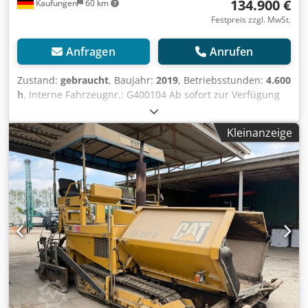
134.900 €
Kaufungen
60 km
Festpreis zzgl. MwSt.
Anfragen
Anrufen
Zustand:
gebraucht
, Baujahr:
2019
, Betriebsstunden:
4.600
h
, Interne Fahrzeugnr.: G400104 Ab sofort zur Verfügung
auf unserem Hof in Kaufungen Mehr INFO unter: * Golec
Nutzfahrzeuge GmbH (Deutsch, English, Bulgarisch,
Kleinanzeige
Russisch) * Viktoria Sologubova (Polnisch, Russisch,
Ukrainisch, English) Crjdpfxeyxa Ras Amyof Einbaubohlen
AB 500-3 Von 2,55 bis 5,00 m stufenlos ausfahrbar Mit
Verbreiterungsteilen auf bis zu 8 m erweiterbar
Finanzierungsbeispiel: * Interne Nummer: Aswalt *
Kaufpreis: 134.900,00 ¤ * Anzahlung:
10% * Laufzeit: 60 * Monatliche Rate: 2.095,02 ¤
Restwert: 25.380,00 ¤ Wenn das Angebot
Ihnen zusagt oder dieses nach Ihren Bedürfnissen
anpassen wollen, kontaktieren Sie uns unter Hr. Enchev).
Wir freuen uns auf Ihren Anruf Irrtümer vorbehalten
Gerne nehmen wir Ihr gebrauchtes Fahrzeug in Zahlung.