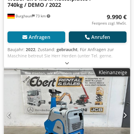
740kg / DEMO / 2022
9.990 €
Burghaun
73 km
Festpreis zzgl. MwSt.
Anfragen
Anrufen
Baujahr:
2022
, Zustand:
gebraucht
, Für Anfragen zur
Maschine betreut Sie Herr Herden (unter Tel. gerne.
Weber CR 9 MDM Hatz-Diesel Rüttelplatte / Baujahr: 2022 /
E-Start / DEMO - Gerät Verkaufspreis: 9.990,00 € netto /
Kleinanzeige
11.888,10 € brutto Technische Daten Motor: Hatz-Diesel
Motorleistung max.: 11,0 (15,0) kW/PS Crodpfxjznrtps
Amysf Gewicht: 740 kg Zentrifugalkraft: 100 kN Frequenz:
65 Hz Arbeitsbreite: 75 cm Die reversierbaren
Bodenverdichter der CR-Baureihen glänzen mit einer
starken Verdichtungsleistung und höchster Effizienz. Für
Verdichtungsarbeiten vom klassischen Straßen- und
Tiefbau bis zum Pflasterbau sind sie deshalb die erste
Wahl. Ausgewogene Laufeigenschaften, die hohe Laufruhe
und niedrige Hand-Arm-Vibrationen stellen einen hohen