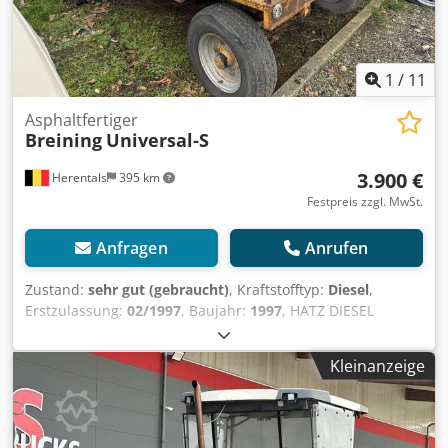
1
/
11
Asphaltfertiger
Breining
Universal-S
3.900 €
Herentals
395 km
Festpreis zzgl. MwSt.
Anfragen
Anrufen
Zustand:
sehr gut (gebraucht)
, Kraftstofftyp:
Diesel
,
Erstzulassung:
02/1997
, Baujahr:
1997
, HATZ DIESEL
2L40CH Tank 1200Liter = Weitere Informationen =
Verwendungszweck: Bauwesen Cjdpfjydfa Aox Amyjrf zGG:
Kleinanzeige
3.800 kg Technischer Zustand: sehr gut Optischer Zustand:
sehr gut Seriennummer: 12057 Wenden Sie sich an Thierry
Leemans, um weitere Informationen zu erhalten.