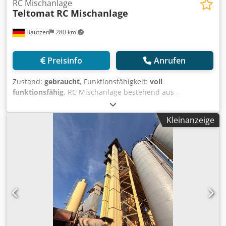
RC Mischanlage
Teltomat
RC Mischanlage
Bautzen
280 km
Preisinfo
Anrufen
Zustand:
gebraucht
, Funktionsfähigkeit:
voll
funktionsfähig
, RC Mischanlage bestehend aus -
kompletter Stahlkonstruktion Crodpozq S D Hofx Amyef -
Trockentrommel mit Brenner -2 x Elevator/Becherwerk -
Kleinanzeige
elektrische Anlage