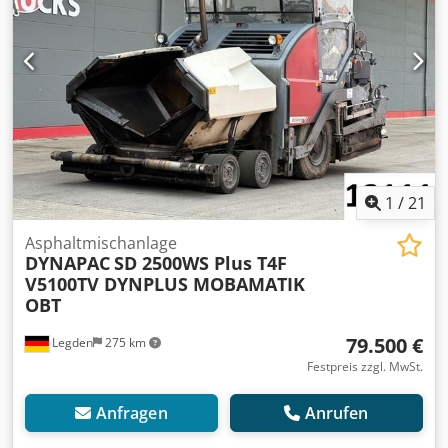
1
/
21
Asphaltmischanlage
DYNAPAC
SD 2500WS Plus T4F
V5100TV DYNPLUS MOBAMATIK
OBT
79.500 €
Legden
275 km
Festpreis zzgl. MwSt.
Anfragen
Anrufen