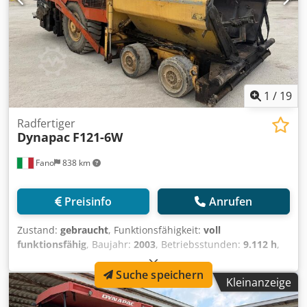
1
/
19
Radfertiger
Dynapac
F121-6W
Fano
838 km
Preisinfo
Anrufen
Zustand:
gebraucht
, Funktionsfähigkeit:
voll
funktionsfähig
, Baujahr:
2003
, Betriebsstunden:
9.112 h
,
Radgesteuerte Asphaltfertiger Dynapac F121-6W Baujahr
2003 Maximales Betriebsgewicht: 16.000 kg Crjdpfxozr
Suche speichern
Kleinanzeige
Ezbs Amyof Motortyp: Cummins QSB 5. 6x6
Betriebsstunden: 9112 Guter Allgemeinzustand WIR