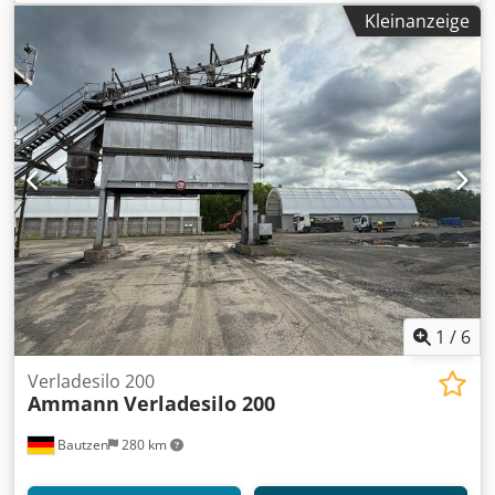
elektrische Anlage soweit vorhanden
Kleinanzeige
1
/
6
Verladesilo 200
Ammann
Verladesilo 200
Bautzen
280 km