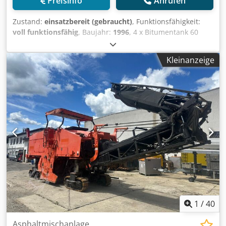
Preisinfo
Anrufen
Zustand:
einsatzbereit (gebraucht)
, Funktionsfähigkeit:
voll funktionsfähig
, Baujahr:
1996
, 4 x Bitumentank 60
000l, gebraucht Cedpfxezqu Ubs Amyjrf -bei Bedarf mit
kompletter Verrohrung
Kleinanzeige
1
/
40
Asphaltmischanlage