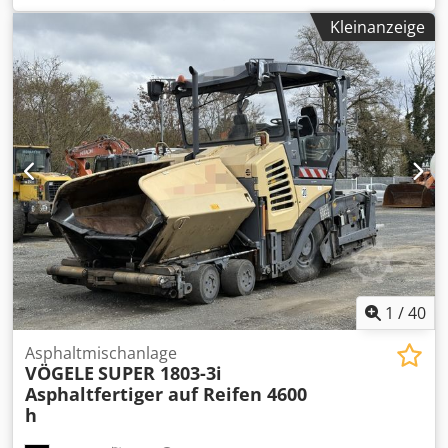
Verdichterbohle Crsdpfezlilwsx Amyef * Hydraulische
Kleinanzeige
Einbaubreite: 6 m * Nivellierautomatik *
Zentralschmierung * Verbreiterungen: 2x 75 cm & 2x25 cm
* Gesamtarbeitsbreite: 8m
1
/
40
Asphaltmischanlage
VÖGELE
SUPER 1803-3i
Asphaltfertiger auf Reifen 4600
h