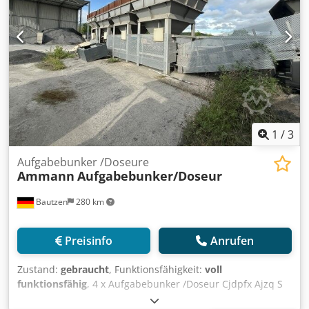
1
/
3
Aufgabebunker /Doseure
Ammann
Aufgabebunker/Doseur
Bautzen
280 km
Preisinfo
Anrufen
Zustand:
gebraucht
, Funktionsfähigkeit:
voll
funktionsfähig
, 4 x Aufgabebunker /Doseur Cjdpfx Ajzq S
Huemyorf -Abzugsband -Förderband/Übergabeband -