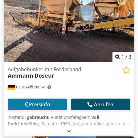
1
/
3
Aufgabebunker mit Förderband
Ammann
Doseur
Bautzen
280 km
Preisinfo
Anrufen
Zustand:
gebraucht
, Funktionsfähigkeit:
voll
funktionsfähig
, Baujahr:
1996
, Aufgabebunker gebraucht -
Abzugsband Crsdpfx Amezq S Avjysf -Förderband