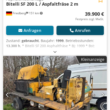
Bitelli
SF 200 L / Aspfaltfräse 2 m
39.900 €
Friedberg
151 km
Festpreis zzgl. MwSt.
Anfragen
Anrufen
Zustand:
gebraucht
, Baujahr:
1999
, Betriebsstunden:
13.300 h
, * Bitelli SF 200 Asphaltfräse * Bj: 1999 * Bst:
13.000 h * MB Motor * Fräsbreite: 2 m * hydr. Klappband *
Gewicht: 29.000 kg * mehr Bilder und Videos per
Kleinanzeige
Whatsapp Cedpfx Amezm Epbsyjrf * Angaben ohne
Gewähr und zwischenverkauf vorbehalten.