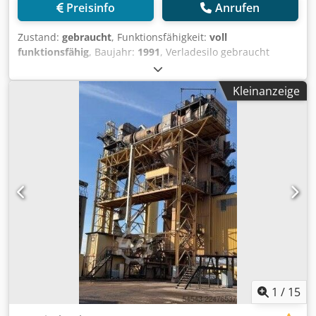
Preisinfo
Anrufen
Zustand:
gebraucht
, Funktionsfähigkeit:
voll
funktionsfähig
, Baujahr:
1991
, Verladesilo gebraucht
Hersteller Ulrich Gesamtvolumen 200 t -Kübelbahn
Cedpfjzq S Ewox Amysrf -Aufzugswinde -elektrische Anlage
Kleinanzeige
1
/
15