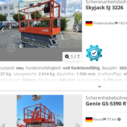
Scherenarbeitsbü
Bandagen Bereifung hinten Grösse: 16-5-11 1-4 Bereifung hinten Zus
Skyjack
SJ 3226
Batterie Ah: 250Ah Batterie Baujahr: 2016 Batterie Zustand: 60 - 80
Friedrichsdorf
162 
1
/
7
Zustand:
neu
, Funktionsfähigkeit:
voll funktionsfähig
, Baujahr:
202
227 kg
, Leergewicht:
2.014 kg
, Bauhöhe:
1.930 mm
, Kraftstofftyp:
e
Antriebsart:
Elektro
, Baubreite:
840 mm
, Arbeitshöhe:
9.790 mm
, 
Neugerät Zustand Technisch: Neu Bereifung vorne Typ: Vollgummi 
Bereifung vorne Zustand: 80 - 100% Codpfx Aqeurz R Soxsrf Bereif
Scherenhebebühn
hinten Grösse: 16x5x12 Bereifung hinten Zustand: 80 - 100%
Genie
GS-5390 R
Kassel
70 km