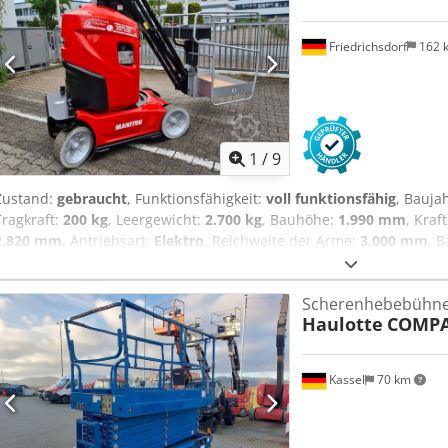
Friedrichsdorf
162 
1
/
9
Zustand:
gebraucht
, Funktionsfähigkeit:
voll funktionsfähig
, Bauja
Tragkraft:
200 kg
, Leergewicht:
2.700 kg
, Bauhöhe:
1.990 mm
, Kraf
2.820 mm
, Antriebsart:
Elektro
, Reichweite der Arme:
3.000 mm
, 
mm
, Senkrecht Hebebühne Zustand Technisch: gut Bereifung vorn
Bereifung vorne Grösse: 16-5-11 1-4 Bereifung vorne Zustand: 80 
Scherenhebebühn
Bereifung hinten Grösse: 16-5-11 1-4 Bereifung hinten Zustand: 80 -
Haulotte
COMPA
250Ah Batterie Baujahr: 2015 Batterie Zustand: 60 - 80%
Kassel
70 km