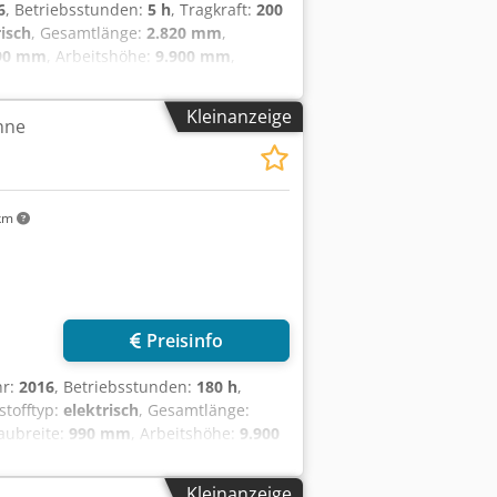
6
, Betriebsstunden:
5 h
, Tragkraft:
200
risch
, Gesamtlänge:
2.820 mm
,
90 mm
, Arbeitshöhe:
9.900 mm
,
Bereifung vorne Typ: Bandagen
- 100% Bereifung hinten Typ: Bandagen
Kleinanzeige
hne
ung hinten Zustand: 80 - 100% Batterie
5 Batterie Zustand: 80 - 100%
km
Preisinfo
hr:
2016
, Betriebsstunden:
180 h
,
tstofftyp:
elektrisch
, Gesamtlänge:
Baubreite:
990 mm
, Arbeitshöhe:
9.900
h: sehr gut Bereifung vorne Typ:
tand: 80 - 100% Bereifung hinten Typ:
Kleinanzeige