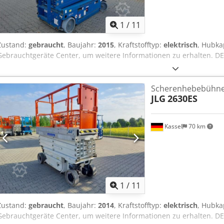
1
/
11
Zustand:
gebraucht
, Baujahr:
2015
, Kraftstofftyp:
elektrisch
, Hubka
Gebrauchtgeräte Center, um weitere Informationen zu erhalten. DE0
Scherenhebebühn
JLG
2630ES
Kassel
70 km
1
/
11
Zustand:
gebraucht
, Baujahr:
2014
, Kraftstofftyp:
elektrisch
, Hubka
Gebrauchtgeräte Center, um weitere Informationen zu erhalten. DE