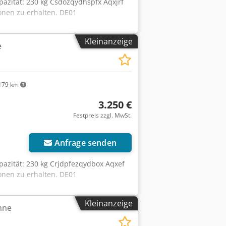
pazität: 230 kg Csdozqydhspfx Aqxjrf
onen zu erhalten. DE01
Kleinanzeige
e
179 km
3.250 €
Festpreis zzgl. MwSt.
Anfrage senden
pazität: 230 kg Crjdpfezqydbox Aqxef
onen zu erhalten. DE01
Kleinanzeige
hne