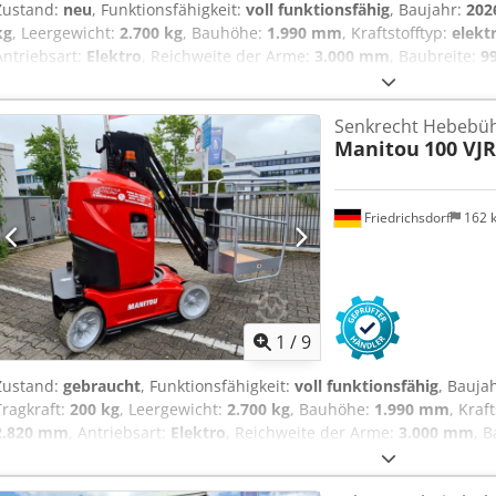
Zustand:
neu
, Funktionsfähigkeit:
voll funktionsfähig
, Baujahr:
202
kg
, Leergewicht:
2.700 kg
, Bauhöhe:
1.990 mm
, Kraftstofftyp:
elekt
Antriebsart:
Elektro
, Reichweite der Arme:
3.000 mm
, Baubreite:
9
Senkrecht Hebebühne Zustand: Neugerät Zustand Technisch: Neu 
Bereifung vorne Grösse: 16-5-11 1-4 Bereifung vorne Zustand: 80 
Senkrecht Hebebü
Csdpfx Ajyhr D Aeqxsrf Bereifung hinten Grösse: 16-5-11 1-4 Bereif
Manitou
100 VJR
Volt: 24V Batterie Ah: 250Ah Batterie Typ: PzS Batterie Baujahr: 202
integriertes Ladegerät
Friedrichsdorf
162 
1
/
9
Zustand:
gebraucht
, Funktionsfähigkeit:
voll funktionsfähig
, Bauja
Tragkraft:
200 kg
, Leergewicht:
2.700 kg
, Bauhöhe:
1.990 mm
, Kraf
2.820 mm
, Antriebsart:
Elektro
, Reichweite der Arme:
3.000 mm
, 
mm
, Senkrecht Hebebühne Codpfszdwbkex Aqxsrf Zustand Technisc
Bandagen Bereifung vorne Grösse: 16-5-11 1-4 Bereifung vorne Zus