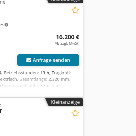
hne
tand: 80 - 100% Batterie Volt: 24V
%
km
16.200 €
VB zzgl. MwSt.
Anfrage senden
4
, Betriebsstunden:
13 h
, Tragkraft:
lektrisch
, Gesamtlänge:
2.320 mm
,
Scherenarbeitsbühne Zustand:
Bereifung vorne Grösse: 16x5x12
ung hinten Typ: Vollgummi Bereifung
Kleinanzeige
e
T