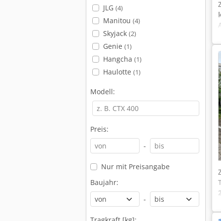
JLG
(4)
Manitou
(4)
Skyjack
(2)
Genie
(1)
Hangcha
(1)
Haulotte
(1)
Modell:
Preis:
-
Nur mit Preisangabe
Baujahr:
-
Tragkraft [kg]: