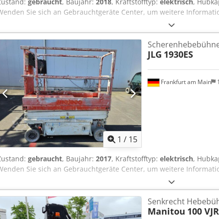
Zustand:
gebraucht
, Baujahr:
2018
, Kraftstofftyp:
elektrisch
, Hubka
Wenden Sie sich an Gebrauchtgeräte Center, um weitere Informati
Scherenhebebühn
JLG
1930ES
Frankfurt am Main
1
/
15
Zustand:
gebraucht
, Baujahr:
2017
, Kraftstofftyp:
elektrisch
, Hubka
Wenden Sie sich an Gebrauchtgeräte Center, um weitere Informati
Senkrecht Hebebü
Manitou
100 VJR