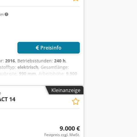
km
Preisinfo
hr:
2016
, Betriebsstunden:
240 h
,
tstofftyp:
elektrisch
, Gesamtlänge:
Baubreite:
990 mm
, Arbeitshöhe:
9.900
e Typ: Bandagen Cjdsylqp Eepfx Aqxjrf
- 100% Bereifung hinten Typ: Bandagen
Kleinanzeige
e
 100% Batterie Volt: 24V Batterie Ah:
CT 14
9.000 €
Festpreis zzgl. MwSt.