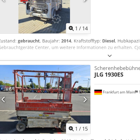
1
/
14
Zustand:
gebraucht
, Baujahr:
2014
, Kraftstofftyp:
Diesel
, Hubkapazi
Gebrauchtgeräte Center, um weitere Informationen zu erhalten. Cj
Scherenhebebühn
JLG
1930ES
Frankfurt am Main
1
/
15