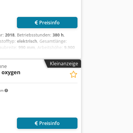
Preisinfo
hr:
2018
, Betriebsstunden:
380 h
,
tstofftyp:
elektrisch
, Gesamtlänge:
Baubreite:
990 mm
, Arbeitshöhe:
9.900
e Typ: Bandagen Bereifung vorne
 hinten Typ: Bandagen Bereifung hinten
Kleinanzeige
hne
 Etzfeqxof Batterie Volt: 24V Batterie
R oxygen
: 80 - 100%
km
Preisinfo