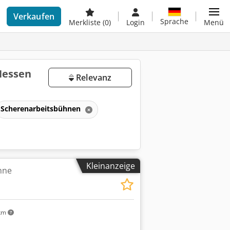
Verkaufen
Sprache
Merkliste
(0)
Login
Menü
Hessen
Relevanz
Scherenarbeitsbühnen
Kleinanzeige
hne
km