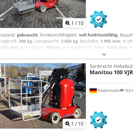
1
/
10
Zustand:
gebraucht
, Funktionsfähigkeit:
voll funktionsfähig
, Bauja
Tragkraft:
200 kg
, Leergewicht:
2.650 kg
, Bauhöhe:
1.990 mm
, Kraf
2.820 mm
, Antriebsart:
Elektro
, Reichweite der Arme:
3.000 mm
, 
mm
, Senkrecht Hebebühne Zustand Technisch: gut Bereifung vorn
Grösse: 16-5-11 1/4 Bereifung vorne Zustand: 80 - 100% Bereifung
Senkrecht Hebebü
Grösse: 16-5-11 1/4 Bereifung hinten Zustand: 80 - 100% Credpfx Aoy
Manitou
100 VJ
Ah: 250Ah Batterie Typ: PzS Batterie Baujahr: 2018 Batterie Zustand
Friedrichsdorf
162 
1
/
10