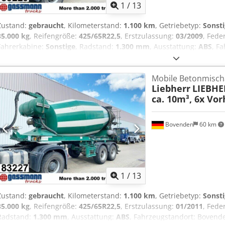
1
/
13
Zustand:
gebraucht
, Kilometerstand:
1.100 km
, Getriebetyp:
Sonst
35.000 kg
, Reifengröße:
425/65R22,5
, Erstzulassung:
03/2009
, Fede
Fahrerkabine:
Sonstige
, Radstand:
1.300 mm
, Ausstattung:
ABS
, F
MB Achsen (Scheiben gebremst), luftgefedert, ABS (Antiblockiersyste
Radstand: 1300 mm Aufbau: LIEBHERR Betonmischer ca. 10m³ Kann
Mobile Betonmisch
(Deutz oder anderes Fabrikat) umgerüstet werden! Crsdpfx Amji Rl
Liebherr
LIEBHE
Motorabtrieb am Zugfahrzeug gegen 3.900,00€ netto Aufpreis verfüg
ca. 10m³, 6x Vo
mit 12m³, 3x Bj. 2012 mit 12m³! ZUBEHÖRANGABEN OHNE GEWÄHR,
Irrtümer vorbehalten! - .
Bovenden
60 km
1
/
13
Zustand:
gebraucht
, Kilometerstand:
1.100 km
, Getriebetyp:
Sonst
35.000 kg
, Reifengröße:
425/65R22,5
, Erstzulassung:
01/2011
, Fede
Radstand:
1.300 mm
, Ausstattung:
ABS
, Fahrzeugstandort: Bovend