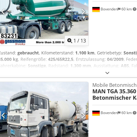
Bovenden
60 km
1
/
13
Zustand:
gebraucht
, Kilometerstand:
1.100 km
, Getriebetyp:
Sonst
35.000 kg
, Reifengröße:
425/65R22,5
, Erstzulassung:
04/2009
, Fede
Fahrerkabine:
Sonstige
, Radstand:
1.300 mm
, Ausstattung:
ABS
, F
MB Achsen (Scheiben gebremst), luftgefedert, ABS (Antiblockiersyste
Crsdpfevy A Ifox Amujf Radstand: 1300 mm Aufbau: LIEBHERR Beto
Mobile Betonmisch
Kann gegen Aufpreis mit Separat-Motor (Deutz oder anderes Fabri
MAN
TGA 35.360
Hydraulik für Motorabtrieb am Zugfahrzeug gegen 3.900,00€ netto A
Betonmischer K
10m³, 2x Bj. 2011 mit 12m³, 3x Bj. 2012 mit 12m³! ZUBEHÖRANG
Zwischenverkauf und Irrtümer vorbehalten! - .
Bovenden
60 km