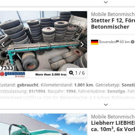
gebremst), luftgefedert, ABS (Antiblockiersystem), U-Schutz, seitl
Aufbau: LIEBHERR Betonmischer ca. 10m³ Kann gegen Aufpreis mit
Mobile Betonmisch
Fabrikat) umgerüstet werden! Passende Hydraulik für Motorabtrie
Stetter
F 12, Fö
netto Aufpreis verfügbar! 6x Bj. 2009 mit 10m³, 2x Bj. 2011 mit 12m³
Betonmischer
ZUBEHÖRANGABEN OHNE GEWÄHR, Änderungen, Zwischenverkauf und
Rlagjx Amusrf - .
Bovenden
60 km
1
/
6
Zustand:
gebraucht
, Kilometerstand:
1.001 km
, Getriebetyp:
Sonst
Erstzulassung:
01/1994
, Baujahr:
1994
, Fahrerkabine:
Sonstige
, Fa
Förderband (LOSE) ca.12m für Betonmischer 3-4 Achser Rollenabs
2,8m/sec, Kraftbedarf 12KW. TOP Zustand, kaum gebraucht! Z
Änderungen, Zwischenverkauf und Irrtümer vorbehalten! Codpfxsi R
Mobile Betonmisch
Liebherr
LIEBHE
ca. 10m³, 6x Vo