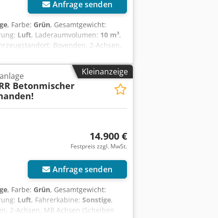
Anfrage senden
ige
, Farbe:
Grün
, Gesamtgewicht:
rung:
Luft
, Laderaumvolumen:
10 m³
,
ahrzeugstandort: Bovenden, 2-Achsen,
m), U-Schutz, seitl. Alu-Fahrschutz
 gegen Aufpreis mit Separat-Motor
Kleinanzeige
anlage
c Uouof Passende Hydraulik für
RR Betonmischer
bar! 6x Bj. 2009 mit 10m³, 2x Bj. 2011
rhanden!
 Änderungen, Zwischenverkauf und
14.900 €
Festpreis zzgl. MwSt.
Anfrage senden
ige
, Farbe:
Grün
, Gesamtgewicht:
rung:
Luft
, Fahrerkabine:
Sonstige
,
en, 2-Achsen, MB Achsen (Scheiben