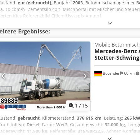
Zustand:
gut (gebraucht)
, Baujahr:
2003
, Betonmischanlage Imer B
ca. 10 cbm/h -Zementsilo 40 t -Mischportal mit Mischer und Steuer
Sorten Kies Referenzbild Cjdem Uyvkspfx Amuerf
itere Ergebnisse:
Mobile Betonmisch
Mercedes-Benz
Stetter-Schwing
Bovenden
60 km
1
/
15
Zustand:
gebraucht
, Kilometerstand:
376.615 km
, Leistung:
265 kW
Kraftstofftyp:
Diesel
, Farbe:
Weiß
, Gesamtgewicht:
32.000 kg
, Leer
Ladegewicht:
11.500 kg
, Reifengröße:
315/80R22.5
, Achsen-Konfigu
Erstzulassung:
09/2008
, Emissionsklasse:
Euro4
, Bremsen:
Konstan