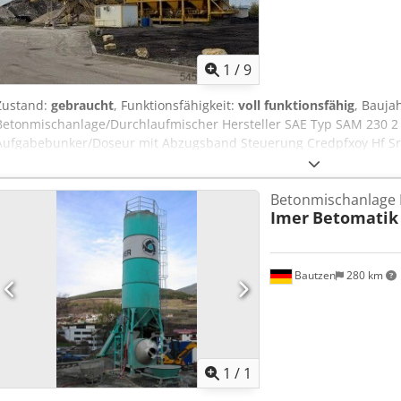
1
/
9
Zustand:
gebraucht
, Funktionsfähigkeit:
voll funktionsfähig
, Bauja
Betonmischanlage/Durchlaufmischer Hersteller SAE Typ SAM 230 2 
Aufgabebunker/Doseur mit Abzugsband Steuerung Credpfxoy Hf Srj 
Schnecke
Betonmischanlage 
Imer
Betomatik
Bautzen
280 km
Mehr Bilde
1
/
1