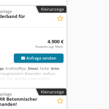
. Alu-Fahrschutz Radstand: 1300 mm
 Separat-Motor (Deutz oder anderes
Kleinanzeige
anlage
b am Zugfahrzeug gegen 3.900,00€
rderband für
, 3x Bj. 2012 mit 12m³!
 Irrtümer vorbehalten! Cjdpfji
4.900 €
Festpreis zzgl. MwSt.
Anfrage senden
ige
, Kraftstofftyp:
Diesel
, Farbe:
Grün
,
hrzeugstandort: Bovenden, Aufbau:
tand 11m, Bandgeschwindigkeit
UBEHÖRANGABEN OHNE GEWÄHR,
n Tzo Amusrf - .
Kleinanzeige
anlage
RR Betonmischer
rhanden!