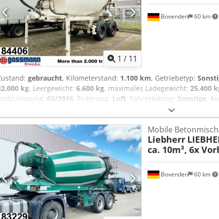
Bovenden
60 km
1
/
11
Zustand:
gebraucht
, Kilometerstand:
1.100 km
, Getriebetyp:
Sonst
32.000 kg
, Leergewicht:
6.600 kg
, maximales Ladegewicht:
25.400 k
Erstzulassung:
03/2016
, Federung:
Luft
, Fahrerkabine:
Sonstige
, A
Bovenden, 2-Achsen, BPW Achsen, luftgefedert, 1.Achse liftbar, ABS
Stützen Cjdpfx Amji Rk Axeuorf Aufbau: Liebherr Betonmischer Typ
Mobile Betonmisch
Achsen! Passende Hydraulik für Motorabtrieb am Zugfahrzeug gege
Liebherr
LIEBHE
ZUBEHÖRANGABEN OHNE GEWÄHR, Änderungen, Zwischenverkauf und
ca. 10m³, 6x Vo
Bovenden
60 km