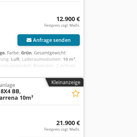
12.900 €
Festpreis zzgl. MwSt.
Anfrage senden
ige
, Farbe:
Grün
, Gesamtgewicht:
rung:
Luft
, Laderaumvolumen:
10 m³
,
ahrzeugstandort: Bovenden, 2-Achsen,
m), U-Schutz, seitl. Alu-Fahrschutz
nmischer ca. 10m³/ARCHIVBILDER!
Kleinanzeige
anlage
kat) umgerüstet werden! Passende
 8X4 BB,
ufpreis verfügbar! 6x Bj. 2009 mit
arrena 10m³
ABEN OHNE GEWÄHR, Änderungen,
21.900 €
Festpreis zzgl. MwSt.