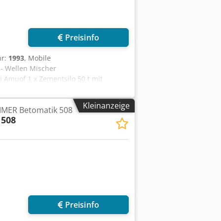
Preisinfo
hr:
1993
, Mobile
- Wellen Mischer
Amuof 1 x Zementsilo 50 t mit
Kleinanzeige
IMER Betomatik 508
 508
r anfragen
Preisinfo