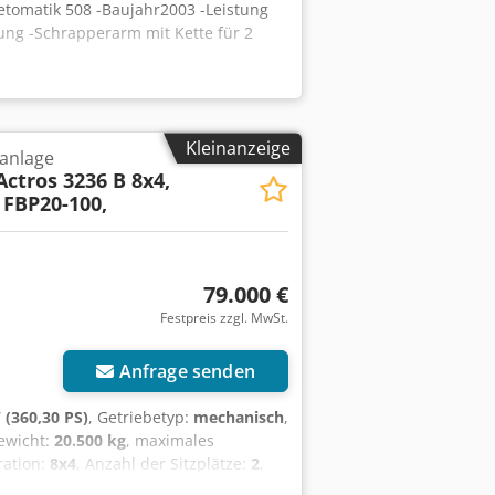
etomatik 508 -Baujahr2003 -Leistung
ung -Schrapperarm mit Kette für 2
Kleinanzeige
anlage
Actros 3236 B 8x4,
 FBP20-100,
79.000 €
Festpreis zzgl. MwSt.
Anfrage senden
 (360,30 PS)
, Getriebetyp:
mechanisch
,
gewicht:
20.500 kg
, maximales
ration:
8x4
, Anzahl der Sitzplätze:
2
,
tdrossel
, Federung:
Blatt
,