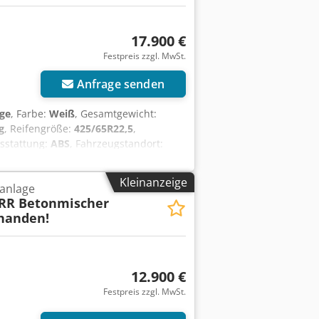
17.900 €
Festpreis zzgl. MwSt.
Anfrage senden
ige
, Farbe:
Weiß
, Gesamtgewicht:
g
, Reifengröße:
425/65R22,5
,
usstattung:
ABS
, Fahrzeugstandort:
 (Antiblockiersystem), U-Schutz,
 HTM 1004 ca. 10m³ 2x 10t BPW-
Kleinanzeige
anlage
n Aufpreis verfügbar!
RR Betonmischer
 Irrtümer vorbehalten! - .
rhanden!
12.900 €
Festpreis zzgl. MwSt.