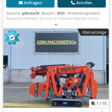
Anfragen
Anrufen
Zustand:
gebraucht
, Baujahr:
2022
, Verwendungszweck:
Bauwesen Wenden Sie sich an Gebrauchtgeräte Center,
um weitere Informationen zu erhalten. Credpfx Aszrky
Asfljf DE01
Kleinanzeige
1
/
15