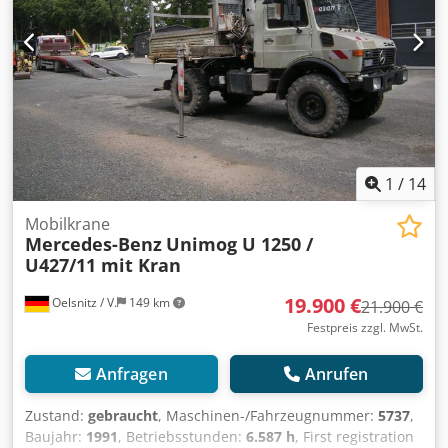
1
/
14
Mobilkrane
Mercedes-Benz
Unimog U 1250 /
U427/11 mit Kran
19.900 €
Oelsnitz / V.
149 km
21.900 €
Festpreis zzgl. MwSt.
Anfragen
Anrufen
Zustand:
gebraucht
, Maschinen-/Fahrzeugnummer:
5737
,
Baujahr:
1991
, Betriebsstunden:
6.587 h
, First registration