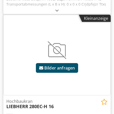
Transportabmessungen (L x B x H): 0 x 0 x 0 Crjdpfxjzr Ttxs
Aflof ---- Peiner Turmdrehkran SMK201, Ausladung 22m,
Hakenhöhe 17m, Max. Last 2000kg, Funkfernsteuerung,
Kleinanzeige
einsatzbereit
Bilder anfragen
Hochbaukran
LIEBHERR
280EC-H 16