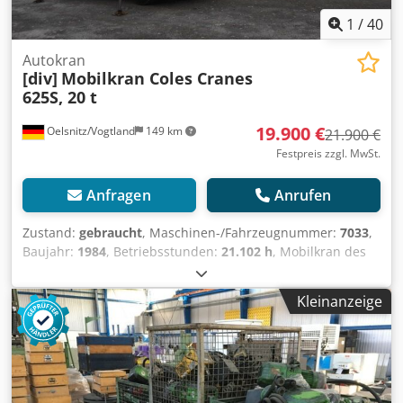
1
/
40
Autokran
[div]
Mobilkran Coles Cranes
625S, 20 t
19.900 €
Oelsnitz/Vogtland
149 km
21.900 €
Festpreis zzgl. MwSt.
Anfragen
Anrufen
Zustand:
gebraucht
, Maschinen-/Fahrzeugnummer:
7033
,
Baujahr:
1984
, Betriebsstunden:
21.102 h
, Mobilkran des
Hersteller Coles Cranes Typ 625S Baujahr 1984, 21102
Stunden abgelesen laut Zähler, max. Traglast: 20000 kg bei
Kleinanzeige
3m, 1700 kg Traglast bei max. Ausladung 18m,
Abstützbasis 5,9 x 5,9, Gesamtmasse des Kranes 22.400 kg,
Transportabmessungen 10,86 m x 2,5 m x 4,0 m,
Drehbereich 360°, Radformel 4x4, Cedpfxozcbmis Aflorf
Hydraulische Federung, Hubraum 6086 cm³, Leistung: 89
kW (121 PS) bei 2500/min, Motor: 6-Zylinder Deutz