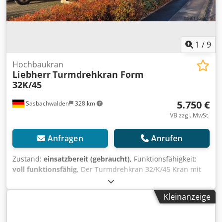
September 2026 * Inkl. Dokumentation
1
/
9
Hochbaukran
Liebherr
Turmdrehkran Form
32K/45
5.750 €
Sasbachwalden
328 km
VB zzgl. MwSt.
Anfragen
Anrufen
Zustand:
einsatzbereit (gebraucht)
, Funktionsfähigkeit:
voll funktionsfähig
, Der Turmdrehkran 32/K/45 Kran mit
Max Ausleger 30 m Tragkraft von 1000-4700 kg
Gegengewicht Beton 16.000 kg Am Kran wurden der
Kleinanzeige
Drehmotor, Hydraulikpumpe, Zylinderdichtungen,
Schläuche, Seile und Schütze erneuert. Cjdpfxezr D Ugs
Aflerf Ersatzteilliste und Betriebsanleitung vorhanden. mit