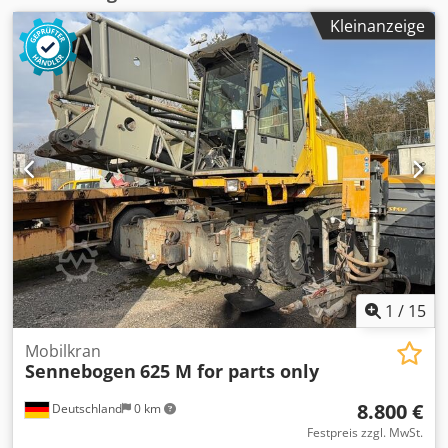
Kleinanzeige
1
/
15
Mobilkran
Sennebogen
625 M for parts only
8.800 €
Deutschland
0 km
Festpreis zzgl. MwSt.