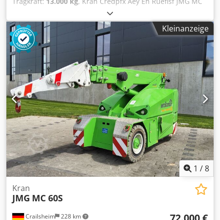
Tragkraft:
13.000 kg
, Kran Credpfx Aey Eh Rueflsf JMG MC
130S Antrieb Elektro Baujahr 2026 Tragkraft (kg) 13.000
Kleinanzeige
1
/
8
Kran
JMG
MC 60S
72.000 €
Crailsheim
228 km