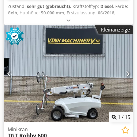
Zustand:
sehr gut (gebraucht)
, Kraftstofftyp:
Diesel
, Farbe:
Gelb
, Hubhöhe:
50.000 mm
, Erstzulassung:
06/2018
,
Masttyp:
ausziehbar
, Baujahr:
2018
, Allgemeine
Informationen Verwendungszweck: Bauwesen Cjdpowud
Kleinanzeige
Ihjfx Aflsrf Technische Informationen Zylinderzahl: 6
Antrieb: Rad Leergewicht: 54.073 kg Funktionell Mast:
Teleskop (5 Teilen) Mastlänge: 50 m Hubkapazität: 100.000
kg Marke des Aufbaus: GROVE GRT8100 Zustand
Technischer Zustand: sehr gut Optischer Zustand: sehr gut
Finanzielle Informationen Preis: Auf Anfrage GROVE
GRT8100 ROUGH TERRAIN CRANE
1
/
15
Minikran
TGT Robby 600