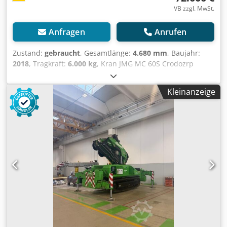
VB zzgl. MwSt.
Anfragen
Anrufen
Zustand:
gebraucht
, Gesamtlänge:
4.680 mm
, Baujahr:
2018
, Tragkraft:
6.000 kg
, Kran JMG MC 60S Crodozrp
Hzspfx Aflof Antrieb Elektro Baujahr 2018 Tragkraft (kg)
6.000
Kleinanzeige