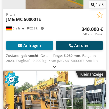
1
/
5
Kran
JMG
MC 50000TE
340.000 €
Crailsheim
228 km
VB zzgl. MwSt.
Anfragen
Anrufen
Zustand:
gebraucht
, Gesamtlänge:
5.080 mm
, Baujahr:
2023
, Tragkraft:
9.500 kg
, Kran JMG MC 50000TE Antrieb
Elektro Crjdpfx Ajythxyeflsf Baujahr 2023 Tragkraft (kg)
9.500
Kleinanzeige