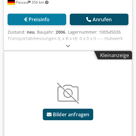
Passau
356 km
Preisinfo
Anrufen
Zustand:
neu
, Baujahr:
2006
, Lagernummer: 100545026
Transportabmessungen (L x B x H): 0 x 0 x 0 ---- Hubwerk
65kW 1 x Unterwagen 6,0m Spur und erforderlichen
Zentralballast Crsdpfx Ajzr Ttfoflsf Turmstücke für 30m
Kleinanzeige
Hakenhöhe Ausladung 50m inkl. Gegenballast Farbe Gelb
Inkl. Funkanlage HBC Standort: Regensburg
Bilder anfragen