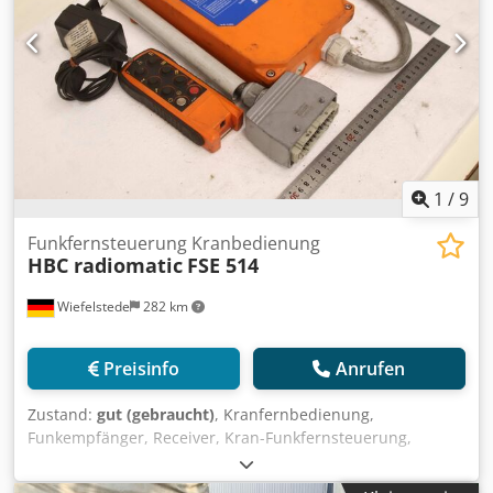
1
/
9
Funkfernsteuerung Kranbedienung
HBC radiomatic
FSE 514
Wiefelstede
282 km
Preisinfo
Anrufen
Zustand:
gut (gebraucht)
, Kranfernbedienung,
Funkempfänger, Receiver, Kran-Funkfernsteuerung,
Funksteuer-System, Funk Fernbedienung,
Funkfernsteuerung, Kranfunkanlage -Hersteller: HBC