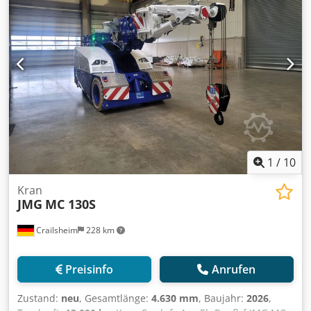
1
/
10
Kran
JMG
MC 130S
Crailsheim
228 km
Preisinfo
Anrufen
Zustand:
neu
, Gesamtlänge:
4.630 mm
, Baujahr:
2026
,