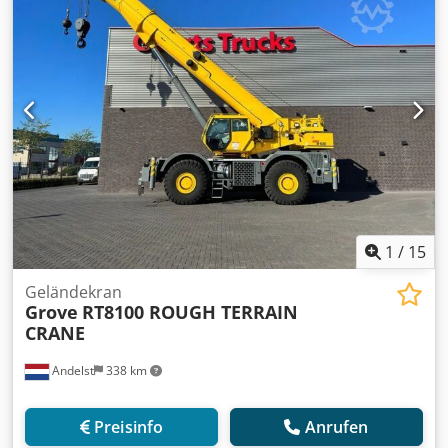
Nürnberg
1
/
15
Geländekran
Grove
RT8100 ROUGH TERRAIN
CRANE
Andelst
338 km
Preisinfo
Anrufen