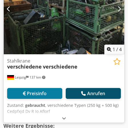
Dieselmotor, wassergekühlt, Getriebe: 4 Stufen Automatic -
Getriebe, Bereifung: 385/95R 24, Profil vorn 21mm hinten
18mm, nähere Daten und weiter Bilder gern auf Anfrage,
diese Beschreibung stellt kein verbindliches Angebot dar
und kann Fehler beinhalten, keine Gewähr auf alle
Angaben
1
/
4
Stahlkrane
verschiedene
verschiedene
Leipzig
137 km
Preisinfo
Anrufen
Zustand:
gebraucht
, verschiedene Typen (250 kg + 500 kg)
Cedpfxjd Dv R Io Aflorf
Weitere Ergebnisse: