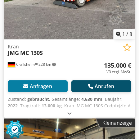
1
/
8
Kran
JMG
MC 130S
135.000 €
Crailsheim
228 km
VB zzgl. MwSt.
Anfragen
Anrufen
Zustand:
gebraucht
, Gesamtlänge:
4.630 mm
, Baujahr:
2022
, Tragkraft:
13.000 kg
, Kran JMG MC 130S Codpfxjzfq A
Rj Aflorf Antrieb Elektro Baujahr 2022 Tragkraft (kg) 13.000
Kleinanzeige