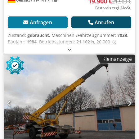
19.900 €
Oelsnitz / V.
149 km
21.900 €
Festpreis zzgl. MwSt.
Anfragen
Anrufen
Zustand:
gebraucht
, Maschinen-/Fahrzeugnummer:
7033
,
Baujahr:
1984
, Betriebsstunden:
21.102 h
, 20.000 kg
Antrieb: Diesel 4x4 Max. Traglast: 20.000 kg bei 3 m, 1.700
kg Traglast bei maximaler Ausladung von 18 m
Kleinanzeige
Gesamtgewicht des Krans: 22.400 kg Transportmaße: 10,86
m x 2,50 m x 4,0 m Drehbereich: 360° Antriebsformel: 4x4
Hydraulische Federung Hubraum: 6.086 cm³ Leistung: 89
kW (121 PS) bei 2.500 U/min Motor: 6-Zylinder Deutz
Dieselmotor, wassergekühlt Getriebe: 4-Gang-
Automatikgetriebe Bereifung: 385/95 R24, Profil vorne 21
mm, hinten 18 mm Codpjzrw E Sofx Aflorf ID 7033 Weitere
technische Daten und zusätzliche Bilder senden wir Ihnen
gerne auf Anfrage zu. Diese Beschreibung stellt kein
verbindliches Angebot dar; Irrtümer und Fehler
vorbehalten, für die Angaben wird keine Gewähr
übernommen.