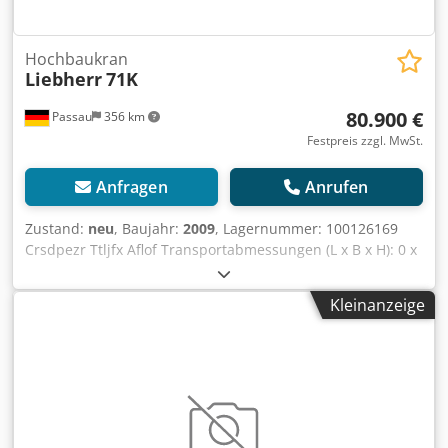
Hochbaukran
Liebherr
71K
80.900 €
Passau
356 km
Festpreis zzgl. MwSt.
Anfragen
Anrufen
Zustand:
neu
, Baujahr:
2009
, Lagernummer: 100126169
Crsdpezr Ttljfx Aflof Transportabmessungen (L x B x H): 0 x
0 x 0 ---- Ausladung 45m Inkl. Kabine Inkl. Trafo 4,7kVA Inkl.
Funkanlage Inkl. Drehbühnenverlängerung Inkl. Ballast für
Kleinanzeige
Drehkreisradius 2,9m Standort: Dresden