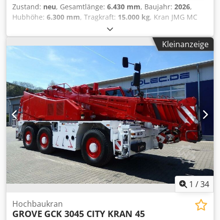
Zustand:
neu
, Gesamtlänge:
6.430 mm
, Baujahr:
2026
,
Hubhöhe:
6.300 mm
, Tragkraft:
15.000 kg
, Kran JMG MC
100.08 Antrieb Elektro Baujahr 2026 Cedjzriblspfx Aflerf
Hubhöhe (mm) 6.300 Tragkraft (kg) 15.000
Kleinanzeige
1
/
34
Hochbaukran
GROVE
GCK 3045 CITY KRAN 45