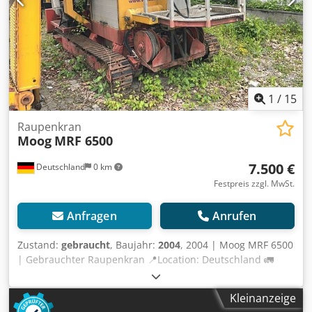
1
/
15
Raupenkran
Moog
MRF 6500
7.500 €
Deutschland
0 km
Festpreis zzgl. MwSt.
Anfragen
Anrufen
Zustand:
gebraucht
, Baujahr:
2004
, 2004 | Moog MRF 6500
| Gebrauchter Raupenkran 📍Location: Deutschland 🚛
Delivery available to your destination – Use our shipping
calculator to estimate transport costs! 💰 Buy Now for EUR
Kleinanzeige
7500 or Make an Offer. Payment at delivery available for an