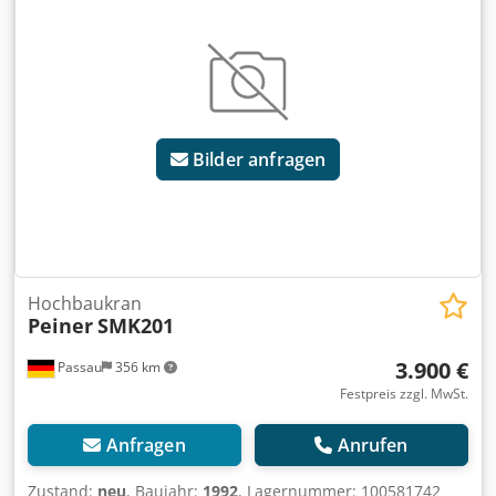
Fernbedienung.
Bilder anfragen
Hochbaukran
Peiner
SMK201
3.900 €
Passau
356 km
Festpreis zzgl. MwSt.
Anfragen
Anrufen
Zustand:
neu
, Baujahr:
1992
, Lagernummer: 100581742