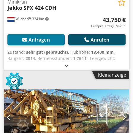
Minikran
Jekko
SPX 424 CDH
43.750 €
Wijchen
334 km
Festpreis zzgl. MwSt.
Anfragen
Anrufen
Zustand:
sehr gut (gebraucht)
, Hubhöhe:
13.400 mm
,
Baujahr:
2014
, Betriebsstunden:
1.764 h
, Leergewicht:
2.505 kg Abmessungen des Laderaums: 315 x 78 x 188 cm
CE-Kennzeichnung: ja Technischer Zustand: sehr gut
Kleinanzeige
Optischer Zustand: sehr gut Lieferbedingungen: EXW
Letzte Inspektion: 2025-09-16 Produktionsland: IT Wenden
Sie sich an Vink Machinery, um weitere Informationen zu
erhalten. = Weitere Optionen und Zubehör = -
Unterflaschen = Anmerkungen = Jekko SPX 424 CDH *
Baujahr 2014 * 1.764 Betriebsstunden Cedpfxozcmt Ue
Afljrf * Dieselantrieb (400 V) * Arbeitshöhe: 13,4 m *
Horizontale Reichweite: 10,8 m * Tragfähigkeit: 2.400 kg *
Eigengewicht: 2.505 kg * Fernsteuerung * TÜV gültig bis