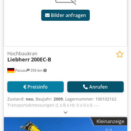
Bilder anfragen
Hochbaukran
Liebherr
200EC-B
Passau
356 km
Preisinfo
Anrufen
Zustand:
neu
, Baujahr:
2009
, Lagernummer: 100102162
Transportabmessungen (L x B x H): 0 x 0 x 0 ----
Unterwagen mit 6m Spur inkl. Zentralballast Turm für 30m
Hakenhöhe Ausladung 65m inkl. Gegenballast Crjdozr
Kleinanzeige
Ttrspfx Afljf Turmsystem 256HC Kabine Funk ABB
Zentralschmieranlage 45KW Hubwerk Preis ab Standort