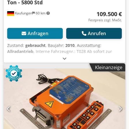
Ton - 5800 Std
109.500 €
Kaufungen
60 km
Festpreis zzgl. MwSt.
Anfragen
Anrufen
Zustand:
gebraucht
, Baujahr:
2010
, Ausstattung:
Allradantrieb
, Interne Fahrzeugnr.: T028 Ab sofort zur
Verfügung auf unserem Hof in Kaufungen Mehr INFO
unter: * Golec Nutzfahrzeuge GmbH (Deutsch, English,
Kleinanzeige
Bulgarisch, Russisch) * Viktoria Sologubova (Polnisch,
Russisch, Ukrainisch, English) Hersteller: Manitowoc
Csdpfezpcxfox Aflsrf Lastmoment 1230kNm Trage 45
Tonnen an Reichweite 2.5 m Traglast 35 t bei Reichweite 3
m Der maximale Lastmoment 125 kNm Reichweite 34 m
MAX. 47m Reichweite 360-Grad-Drehung Kombinierter
Motor für Fahr- und Kranbetrieb, HINO E 13 C, 6 Zylinder,
Euromot III A, 330 kW bei 1.800 min Drehmoment: 1.930
Nm bei 1.300 min Betriebsstunden : ca. 5.900
Finanzierungsbeispiel: * Interne Nummer: T028 *