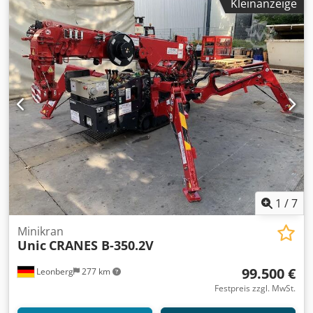
Kleinanzeige
radiomatic, Kran Funksender& Empfänger -Typ: FSE 514
Crsdpozrvkgsfx Afljf -Lieferumfang: gemäß Bilder -
Preis/Abgabe: komplett -Transportabmessung:
400/300/H60 mm -Gewicht: 2,7 kg
1
/
7
Minikran
Unic
CRANES B-350.2V
99.500 €
Leonberg
277 km
Festpreis zzgl. MwSt.