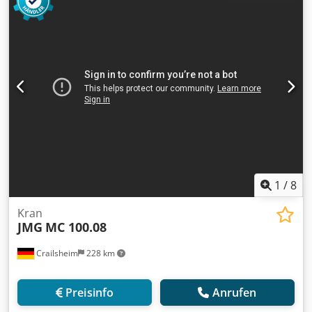
affordable fee (subject to approval)* 👷‍♂️ Inspected by an
independent expert 20 Inspektionspunkte 11 genehmigt ✅
7 unvollkommene ℹ️ 2 Ausgaben ⚠️ 📌 Inspector's Comment:
Scheint vollständig zu sein, läuft aber nicht. Cedpeznl S
Esfx Aflorf 📄 Want to see the full inspection, extra photos,
or a video? Tip: The reference "40868 Equippo" is
commonly used when looking up more details online. 💡
Why this machine and our service stands out: ✔ Thorough
inspection by professionals ✔ Jobsite delivery available ✔
Money-Back Guaranteed ✔ Secure and flexible payment
options 🔄 Considering other equipment options? We offer
helpful tools and resources for all equipment owners and
operators – easily accessible on our platform.
1
/
8
Kran
JMG
MC 100.08
Crailsheim
228 km
Preisinfo
Anrufen