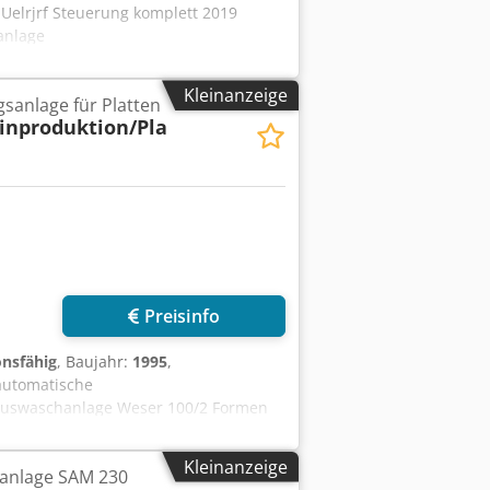
 Uelrjrf Steuerung komplett 2019
ranlage
Kleinanzeige
gsanlage für Platten
inproduktion/Pla
Preisinfo
onsfähig
, Baujahr:
1995
,
lautomatische
tauswaschanlage Weser 100/2 Formen
nolrof
Kleinanzeige
anlage SAM 230