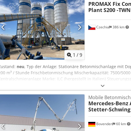
PROMAX Fix Con
Plant
S200 -TWN
Czechia
386 km
1
/
9
Zustand:
neu
, Typ der Anlage: Stationäre Betonmischanlage mit D
200 m³ / Stunde Frischbetonmischung Mischerkapazität: 7500/5000 l
Zentralschmieranlage Marke: ILC (hergestellt in Italien) Steuerungs
Drucker Elektronische Ausrüstung: Siemens Sonstige Ausrüstung u
Anzahl von Benutzern und Fernzugriff Installation und Inbetriebn
Mobile Betonmisch
Verantwortung. 7/24 DIENSTLEISTUNGEN. Export von mehr als 1000
Mercedes-Benz
Länder. * HOCHEFFIZIENTE PRODUKTION UND DOPPELTE * EINFAC
Stetter-Schwing
ARBEIT IN RAUEN BEDINGUNGEN Credpfxoflz Ins Alrsf * RCC BE
Bovenden
60 km