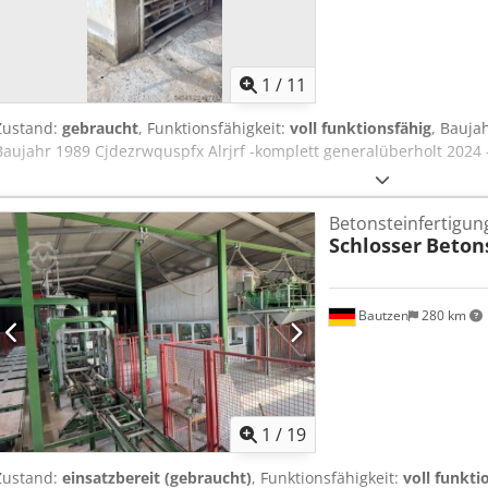
1
/
11
Zustand:
gebraucht
, Funktionsfähigkeit:
voll funktionsfähig
, Bauja
Baujahr 1989 Cjdezrwquspfx Alrjrf -komplett generalüberholt 2024 -
Betonsteinfertigun
Schlosser
Beton
Bautzen
280 km
1
/
19
Zustand:
einsatzbereit (gebraucht)
, Funktionsfähigkeit:
voll funkti