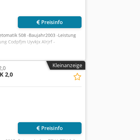
r anfragen
Preisinfo
etomatik 508 -Baujahr2003 -Leistung
ng Codpfjm Uyvkjx Alrjrf -
Kleinanzeige
2,0
K 2,0
Preisinfo