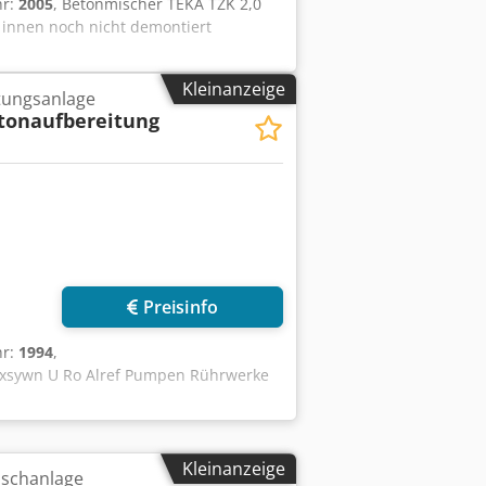
hr:
2005
, Betonmischer TEKA TZK 2,0
 innen noch nicht demontiert
Kleinanzeige
tungsanlage
tonaufbereitung
Preisinfo
hr:
1994
,
fxsywn U Ro Alref Pumpen Rührwerke
Kleinanzeige
ischanlage