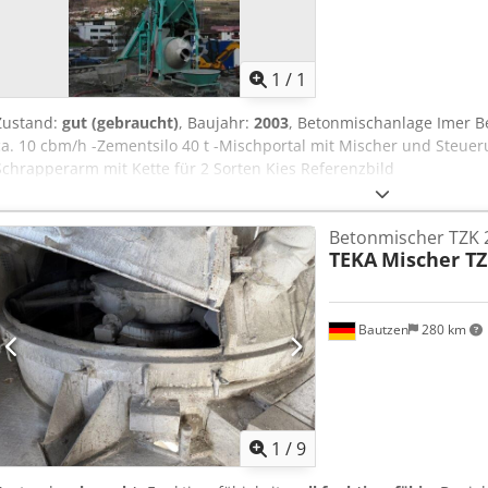
Mehr Bilde
1
/
1
Zustand:
gut (gebraucht)
, Baujahr:
2003
, Betonmischanlage Imer B
ca. 10 cbm/h -Zementsilo 40 t -Mischportal mit Mischer und Steueru
Schrapperarm mit Kette für 2 Sorten Kies Referenzbild
Betonmischer TZK 
TEKA
Mischer TZ
Bautzen
280 km
1
/
9