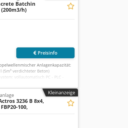
crete Batchin
 (200m3/h)
Preisinfo
oppelwellenmischer Anlagenkapazität:
 (5m³ verdichteter Beton)
system: vollautomatisch PC - PLC -
nd Zubehör: Italienisch Unbegrenzte
ahme des Systems liegen in unserer
Kleinanzeige
anlage
 Betonmischanlagen in mehr als 90
Actros 3236 B 8x4,
HE WARTUNG * GEEIGNET FÜR DIE
 FBP20-100,
TON PRODUKTIONSKAPAZITÄT