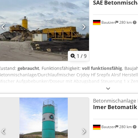
SAE
Betonmisch
Bautzen
280 km
1
/
9
Zustand:
gebraucht
, Funktionsfähigkeit:
voll funktionsfähig
, Bauja
Betonmischanlage/Durchlaufmischer Crjdoy Hf Srepfx Alrsf Herstel
Mischer Aufgabebunker/Doseur mit Abzugsband Steuerung 1 x Zeme
Betonmischanlage 
Imer
Betomatik
Bautzen
280 km