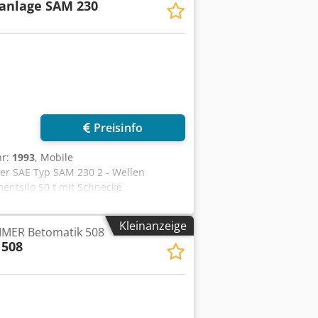
anlage SAM 230
Preisinfo
hr:
1993
, Mobile
ler SAE Typ SAM 230 2 - Wellen
ntsilo 50 t mit Schnecke
Kleinanzeige
IMER Betomatik 508
 508