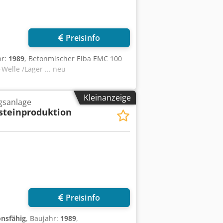
Preisinfo
hr:
1989
, Betonmischer Elba EMC 100
Welle /Lager ... neu
Kleinanzeige
gsanlage
steinproduktion
Preisinfo
onsfähig
, Baujahr:
1989
,