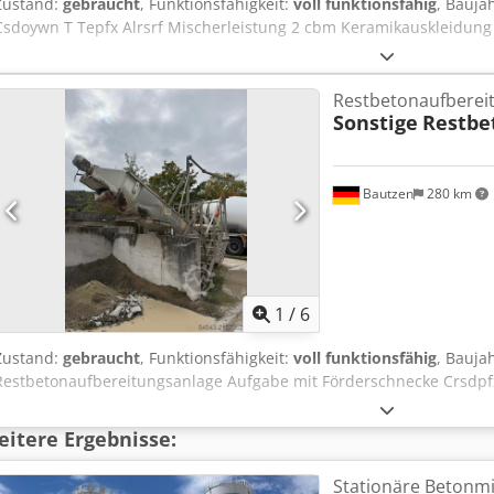
Zustand:
gebraucht
, Funktionsfähigkeit:
voll funktionsfähig
, Bauja
Csdoywn T Tepfx Alrsrf Mischerleistung 2 cbm Keramikauskleidung
Restbetonaufberei
Sonstige
Restbe
Bautzen
280 km
1
/
6
Zustand:
gebraucht
, Funktionsfähigkeit:
voll funktionsfähig
, Bauja
Restbetonaufbereitungsanlage Aufgabe mit Förderschnecke Crsdp
itere Ergebnisse:
Stationäre Betonm