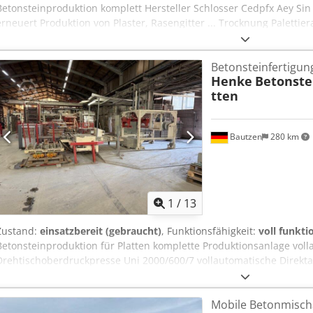
Betonsteinproduktion komplett Hersteller Schlosser Cedpfx Aey Sin
erneuert Produktion von Plaster, Rasengitter ... Trocknung Palettie
Betonsteinfertigun
Henke
Betonste
tten
Bautzen
280 km
1
/
13
Zustand:
einsatzbereit (gebraucht)
, Funktionsfähigkeit:
voll funkti
Betonsteinproduktion für Platten komplette Produktionsanlage vol
Drehtischoberdruckpresse Uni 2000/600/7 vollautomatische Direk
elektrische Anlage/Steuerung mit Palettenfertigung Crjdpfx Asy Sin
Mobile Betonmisch