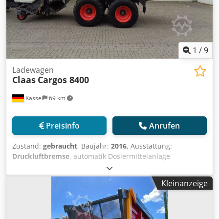
1
/
9
Ladewagen
Claas
Cargos 8400
Kassel
69 km
Preisinfo
Anrufen
Zustand:
gebraucht
, Baujahr:
2016
, Ausstattung:
Druckluftbremse
, automatik Dosiermittelanlage
abklappbarer Kratzboden 3. Tastrad unter PickUp / 6905
Ladungen Nachlauflenkachse Deichselfederung
Kleinanzeige
hydraulisch Achsfederung / mechanisch LoadSensing
PickUp 40 Messer Schneidwerk LED-Lichtpaket /
Kraftmessbolzen für L Dkodpfx Amotpn Tpsber