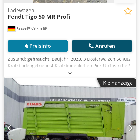
Ladewagen
Fendt
Tigo 50 MR Profi
Kassel
69 km
Preisinfo
Anrufen
Zustand:
gebraucht
, Baujahr:
2023
, 3 Dosierwalzen Schutz
Kratzbodengetriebe 4 Kratzbodenketten Pick-UpTastrolle /
in Wagenmitte Loadsensing Steuerleitung BG2
Loadsensing BG4 Arbeitsscheinwerfer / 3 x LED Seitl.
Kleinanzeige
Ausschwenkbarer Messerrahmen Einstiegstüre zum
Laderaum ISO BUS / Bedi Dkedpfxst Dxm Ue Ambsr