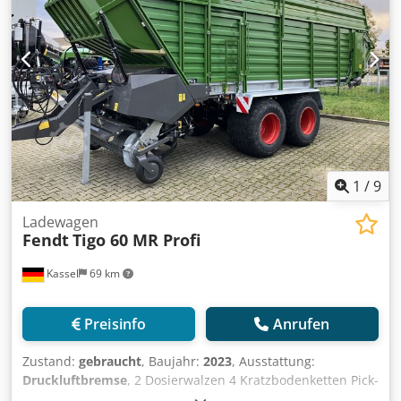
1
/
9
Ladewagen
Fendt
Tigo 60 MR Profi
Kassel
69 km
Preisinfo
Anrufen
Zustand:
gebraucht
, Baujahr:
2023
, Ausstattung:
Druckluftbremse
, 2 Dosierwalzen 4 Kratzbodenketten Pick-
Up Tastrolle Wagenmitte Loadsensing / Steuerleitung BG2