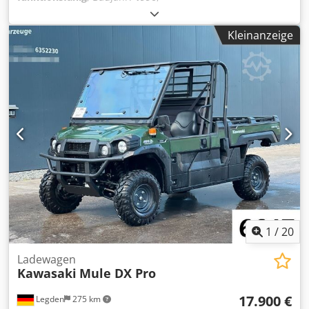
Maschinen-/Fahrzeugnummer:
TB321300601
,
Aufnahmelänge: 1,80 m. Dedeyfum Ijpfx Ambskr
Kleinanzeige
Elektrische Steuerung.
1
/
20
Ladewagen
Kawasaki
Mule DX Pro
17.900 €
Legden
275 km