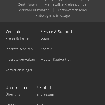
Fahrzeug oder für weitere Infos schreiben Sie uns gerne
Zentrifugen
Mehrstufige Kreiselpumpe
bequem per WhatsApp Whatsapp Whatsapp
Edelstahl Hubwagen
Kartonverschließer
Hubwagen Mit Waage
Verkaufen
Service & Support
Preise & Tarife
Login
Inserate schalten
Kontakt
Inserate verwalten
Muster-Kaufvertrag
Vertrauenssiegel
Unternehmen
Rechtliches
Über uns
Impressum
Presse
AGB