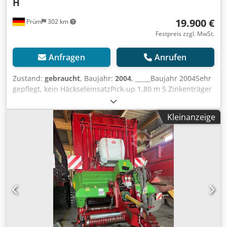
H
19.900 €
Prüm
302 km
Festpreis zzgl. MwSt.
Anfragen
Anrufen
Zustand:
gebraucht
, Baujahr:
2004
, _____Baujahr 2004Sehr
gepflegt, kein HäckseleinsatzPick-up 1,80 m 5 Zinkenträger
Prallblech mit 2 Ketten Vorschub Hy.-Motor 2stufig Rad:
500/55-20 12PR 10L ET 0 Flotation DL 33 K Knickdeichsel
Kleinanzeige
hydraul. Bremse Druckl. m. u. oh. Lenk. 15t - 40km m. ALB
1Schneidrahmen m. Silierschneidwerk
Schneidwerksmesser Aufbau zusätzlicher Aufbaubügel in
der Mitte Dosieraggregat 2-Walzen Elektrohydraulik -
Grundausrüstung Gelenkwelle WS - 2WW
Nockenschaltkupplung Beleuchtung Fettschmierung
automatisch f. Förderaggregat u. Pick-up anstatt Plane
vorne Ladeautomatik Einzel Betriebserlaubnis 40 km/h
Laderaumbeleuchtung an der Stirnwand Achsen Spur 2,03
mtr für Radaußenbreite 2,53 mtrPreis: 19.900,00 Euro