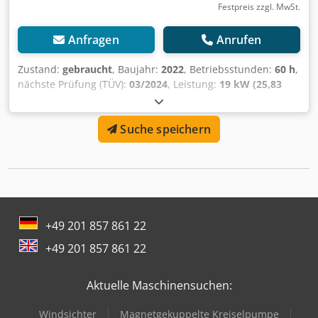
Festpreis zzgl. MwSt.
Anfragen
Anrufen
Zustand:
gebraucht
, Baujahr:
2022
, Betriebsstunden:
60 h
,
nächste Prüfung (TÜV):
03/2024
, Leistung:
19 kW (25,83
PS)
, Ausstattung:
ABS, Allradantrieb, Kabine
, * Allrad *
Differentialsperren elektreisch schaltbar Dsdpfxevhuqhj
Suche speichern
Ambskr * Dach- u. Frontscheibe * mech. Kippbare
Ladefläche * 2 Sitze * Anhängevorrichtung K50 ----*
Wassergekühlter 3-Zylinder Diselmotor *
Motorschmiersystem * Druckumlaufschmierung *
Nasssumpf * CVT 2-Gang-Automatik Getriebe * Endantrieb
2WD/4WD * Dual-Mode-Differenzial * Scheibenbremsen *
Doppelte Dreieckslenker ----* Bereifung VA: 26x9.00-12 4
+49 201 857 861 22
PR * Bereifung HA: 26x11.00-12 4 PR * Radstand: 2345 mm
+49 201 857 861 22
* Ladefläche LxBxH: 1375 x 1355 x 280 mm * mögliche
Zuladung: 453 Kg * Anhängelast: 907 Kg * Tankinhalt: 30
Ltr. Diesel * Höchstgeschwindigkeit: 48 Km/H ----
Aktuelle Maschinensuchen:
Fahrzeugnummer 6647 -----Irrtümer und Zwischenverkauf
vorbehalten WhatsApp-Support verfügbar! Bei Fragen zum
Windsichter
Magnetgekuppelte Kreiselpumpe