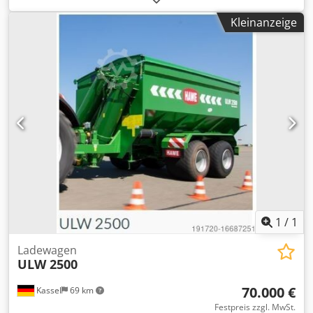
Loadsensing BG4 2 Stufen Kratzbodenmotor
Kleinanzeige
Arbeitsscheinwerfer / 3 x LED Seitl. Ausschwenkbarer
Messer- rahmen Einstiegstüre zum Laderaum ISO / BUS
Bedie Dkodpotlq E Sofx Ambjr
1
/
1
Ladewagen
ULW 2500
70.000 €
Kassel
69 km
Festpreis zzgl. MwSt.