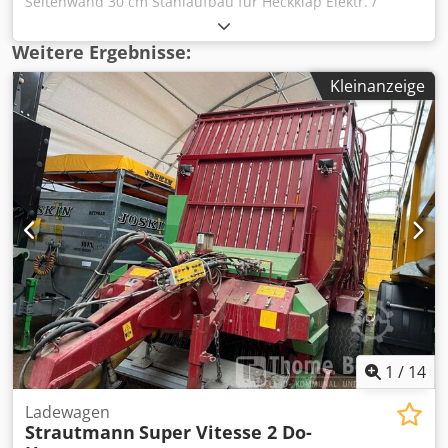
Seitenwand 30 cm Stahlaufbau für Heckklap Elektr. /
lastabhänige Bremse Hydraulische verschiebbare
Vorderwand 3 LED / Arbeitsscheinwerfer / Dksdpfjt Dxnxox
Weitere Ergebnisse:
Amber
Kleinanzeige
1
/
14
Ladewagen
Strautmann
Super Vitesse 2 Do-