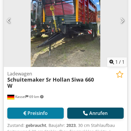
1
/
1
Ladewagen
Schuitemaker Sr Hollan
Siwa 660
W
Kassel
69 km
Preisinfo
Anrufen
Zustand:
gebraucht
, Baujahr:
2023
, 30 cm Stahlaufbau