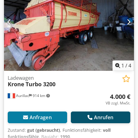
1
/
4
Ladewagen
Krone
Turbo 3200
4.000 €
Aurillac
914 km
VB zzgl. MwSt.
Anfragen
Anrufen
Zustand:
gut (gebraucht)
, Funktionsfähigkeit:
voll
funktionsfähig
, Baujahr:
1990
,