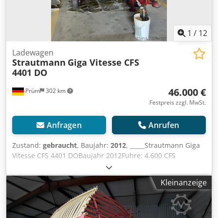
netto,Lagerort:null Dkjdozdmuyopfx Ambsr
1
/
12
Ladewagen
Strautmann
Giga Vitesse CFS
4401 DO
46.000 €
Prüm
302 km
Festpreis zzgl. MwSt.
Anfragen
Anrufen
Zustand:
gebraucht
, Baujahr:
2012
, _____Strautmann Giga
Vitesse CFS 4401 DOBaujahr 2012Fuhre: 4.600 CFS
WalzeDosierwalzeSiliermittelanlageZwangslenkungHäcksel
-Klappe (vorne)Hydr. FahrwerkBereifung 750/45 R
Kleinanzeige
26.5Preis: 46.000,00 Euro (netto)54.740,00 Euro (+19%
MwSt.),Lagerort:null Dksdozknxmjpfx Amber