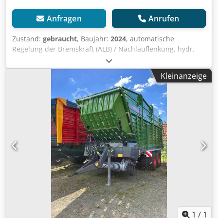
Anfragen
Anrufen
Zustand:
gebraucht
, Baujahr:
2024
, automatische
Regelung der Bremskraft (ALB) / Nachlauflenkung, hydr.
sperrbar / Zugdeichsel starr / K80 Zugöse / Aufsatz 30
ccbm / Übergabeschnecke mit Leitblechverlängerung kurz,
Kleinanzeige
/ dw, ca 500mm / Rollplane mit manueller Betätigung /
Leuchten LED / W Dsdpfx Ast Skfxembokr
1
/
1