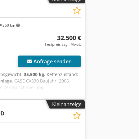
360 km
32.500 €
Festpreis zzgl. MwSt.
Anfrage senden
iebsgewicht:
35.500 kg
, Kettenzustand:
nlage
, CASE CX330 Baujahr: 2006
io Zentralschmierung
 Schere-) Schnellwechsler OQ80 1x
fwerk ca. 70% erhalten Bodenplatten
Kleinanzeige
0m Dcjdozp Rm Ropfx Ahqjk
HD