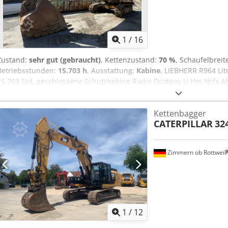
1
/
16
Zustand:
sehr gut (gebraucht)
, Kettenzustand:
70 %
, Schaufelbreit
Betriebsstunden:
15.703 h
, Ausstattung:
Kabine
, LIEBHERR R964 Lit
15.703 Std. geschlossene Schutzkabine Radio Dcjdpoy U Hm Hsfx Ah
Zähne 2m. breit Laufwerk ca. 70% erhalten Liebherr Motor CE Einsat
Kettenbagger
CATERPILLAR
32
Zimmern ob Rottweil
1
/
12