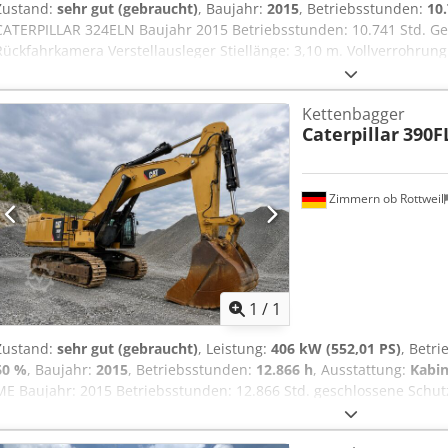
Zustand:
sehr gut (gebraucht)
, Baujahr:
2015
, Betriebsstunden:
10
CATERPILLAR 324ELN Baujahr 2015 Betriebsstunden: 10.741 Std. G
Rückfahrkamera Verstellausleger Stiellänge: 3,10 m. Vollverrohrung
hydraulik) OQ70/55 Schnellwechsler 1x Löffel - 900mm breit Laufw
600mm breit CAT 7.1 Motor mit 151kW Zentralschmieranlage CE Dod
Kettenbagger
26.2 to
Caterpillar
390F
Zimmern ob Rottweil
Mehr Bilde
1
/
1
Zustand:
sehr gut (gebraucht)
, Leistung:
406 kW (552,01 PS)
, Betr
60 %
, Baujahr:
2015
, Betriebsstunden:
12.866 h
, Ausstattung:
Kabin
ME Baujahr: 2015 Betriebsstunden: 12.866 Std. geschlossene Schu
Rückfahrkamera Zentralschmierung Standardausleger Stiellänge: 2,9
breit Laufwerk ca. 60% erhalten Dsdpfx Aey U I Hbohqsck Bodenpla