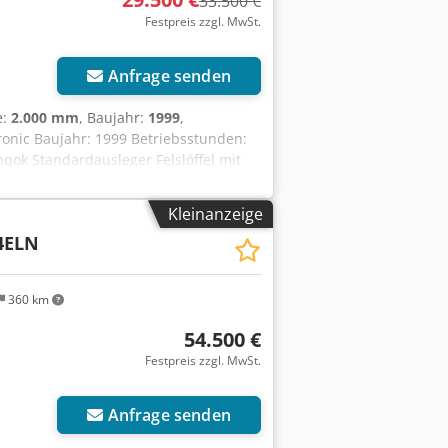
33.500 €
Festpreis zzgl. MwSt.
Anfrage senden
e:
2.000 mm
, Baujahr:
1999
,
ronic Baujahr: 1999 Betriebsstunden:
qok Standardausleger Felslöffel mit
zgewicht: 65 to.
Kleinanzeige
4ELN
360 km
54.500 €
Festpreis zzgl. MwSt.
Anfrage senden