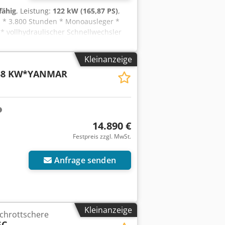
fähig
, Leistung:
122 kW (165,87 PS)
,
, * 3.800 Stunden * Monoausleger *
* vollhydraulischer Schnellwechsler
atzgew 25.000kg * 1 x Tieflöffel *
Kleinanzeige
38 KW*YANMAR
14.890 €
Festpreis zzgl. MwSt.
Anfrage senden
Kleinanzeige
chrottschere
GC