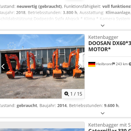
Zustand:
neuwertig (gebraucht)
, Funktionsfähigkeit:
voll funktions
Baujahr:
2018
, Betriebsstunden:
3.800 h
, Ausstattung:
Klimaanlage
Schildabstützung Dodpezdn Syjfx Ahqsck * Klima * Kamera System 
Oilquick OQ70/55 * Zentralschmierung * Motorleistung 122 kW * Eins
neuwertiger Zustand
Kettenbagger
DOOSAN
DX60*
MOTOR*
Heilbronn
243 km
1
/
15
Zustand:
gebraucht
, Baujahr:
2014
, Betriebsstunden:
9.600 h
,
Kettenbagger mit S
Caterpillar
330 