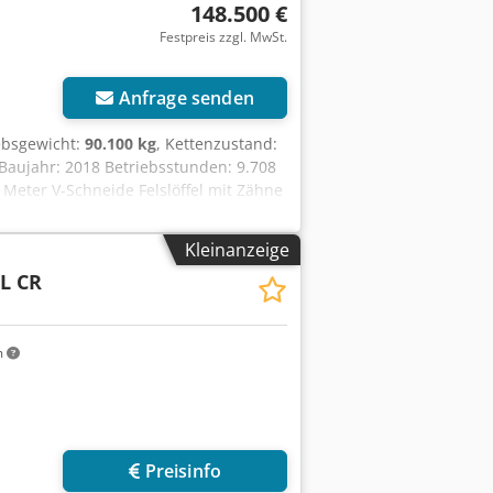
148.500 €
Festpreis zzgl. MwSt.
Anfrage senden
iebsgewicht:
90.100 kg
, Kettenzustand:
Baujahr: 2018 Betriebsstunden: 9.708
 Meter V-Schneide Felslöffel mit Zähne
and 70% gut Laufwerk mit
bherr 8 Zylinder V-Dieselmotor, kW/HP
Kleinanzeige
nd seitliche Kamera Schutzgitter über
FL CR
 kurzem repariert: Neuer Hydraulik Öl
0.100 KG CE/ EPA Technisch und
m
Preisinfo