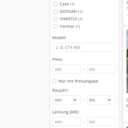
Case
(1)
DOOSAN
(1)
SHANTUI
(1)
Yanmar
(1)
Modell:
Preis:
-
Nur mit Preisangabe
Baujahr:
-
Leistung [kW]:
-