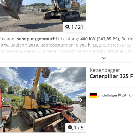
1
/
21
Zustand:
sehr gut (gebraucht)
, Leistung:
400 kW (543,85 PS)
, Betr
80 %
, Baujahr:
2018
, Betriebsstunden:
9.708 h
, LIEBHERR R 976 HD 
Std. Monoausleger 7,20 Meter Dodexhcliepfx Ahqsck Löffelstiel 2,90
(RESCH-KA-TEC), Schnittbreite 2,15 Meter, Kapazität 5.2 cbm, Zust
Zweistegbodenplatten 600 Millimeter Zustand vom L/W: 80% gut Lie
Kettenbagger
400/544 Zentralschmieranlage für Maschine und Drehkranz Rück- u
Caterpillar
325 
Kabine Original Lackierung Vollservice Maschine über Liebherr Vor
Kühler Neue Hochdruckpumpe Neues Steuergerät Einsatzgewicht 9
optisch in sehr gutem Zustand
Sindelfingen
291 k
1
/
5