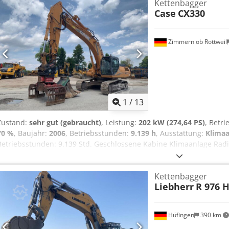
Kettenbagger
406 kW CE / EPA Einsatzgewicht: 90 to.
Case
CX330
Zimmern ob Rottweil
1
/
13
Zustand:
sehr gut (gebraucht)
, Leistung:
202 kW (274,64 PS)
, Betr
70 %
, Baujahr:
2006
, Betriebsstunden:
9.139 h
, Ausstattung:
Klimaa
Betriebsstunden: 9.139 Std. Geschlossene Kabine Klimaanlage Rad
Standardausleger Stiel : 3.30m Vollverrohrung (Hammer-, Greifer-,
Löffel – 800mm breit 1x Greifer – funktioniert, Reparatur nötig Lau
Kettenbagger
600 mm breit Isuzu Motor mit 202 kW CE Transport: 10.8 x 3 x 3.4
Liebherr
R 976 
Einsatzgewicht: 35.5 to.
Hüfingen
390 km