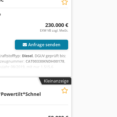
230.000 €
EXW VB zzgl. MwSt.
Anfrage senden
Kraftstofftyp:
Diesel
, DGUV geprüft bis:
hrzeugnummer:
CAT00330KNDH00178
,
ujahr 08/2019, mit nur 1.515,6
shofer) Schere, Modell DRS-60-B. Die
her Hafen besichtigt werden. Weitere
Kleinanzeige
uf erfolgt ausschließlich an
ch vorbehaltlich einer detaillierten
*Powertilt*Schnel
igung zwischen den Parteien.