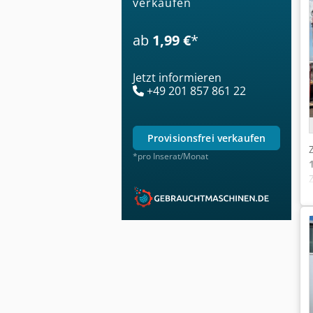
verkaufen
ab
1,99 €
*
Jetzt informieren
+49 201 857 861 22
provisionsfrei verkaufen
*pro Inserat/Monat