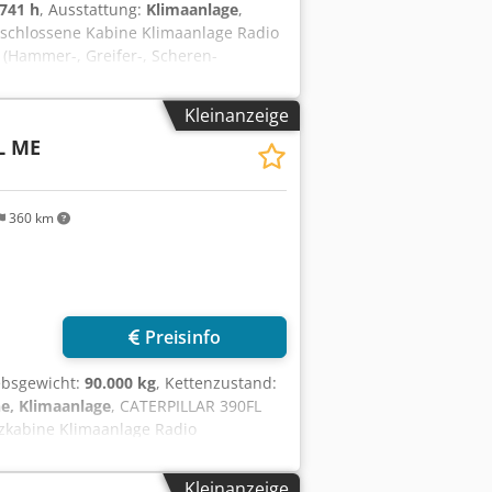
.741 h
, Ausstattung:
Klimaanlage
,
eschlossene Kabine Klimaanlage Radio
 (Hammer-, Greifer-, Scheren-
erk ca 60-70% erhalten Bodenplatten
pjzl Dt Nefx Ahqeck Einsatzgewicht:
Kleinanzeige
L ME
360 km
r anfragen
Preisinfo
iebsgewicht:
90.000 kg
, Kettenzustand:
e, Klimaanlage
, CATERPILLAR 390FL
tzkabine Klimaanlage Radio
0 m. Felslöffel mit Messer 2,20m.
tten 650 mm breit CAT C18 Motor mit
Kleinanzeige