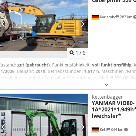
Karlsruhe
283 km
1
/
6
Zustand:
gut (gebraucht)
, Funktionsfähigkeit:
voll funktionsfähig
, 
11/2026
, Baujahr:
2019
, Betriebsstunden:
1.517 h
, Maschinen-/Fa
Zum Verkauf steht ein Caterpillar Scherenbagger Modell 330 GC, Ba
Betriebsstunden. Ausgestattet mit einer angebauten Demarec (King
Maschine ist sofort verfügbar und kann nach Absprache im Karlsru
Kettenbagger
Informationen gerne auf Anfrage. Dcedpfx Ajzb Nmhohqek Der Verka
YANMAR
ViO80-
gewerbliche Kunden. Dieses Angebot ist freibleibend und versteht si
1A*2021*1.949h
technischen und rechtlichen Prüfung sowie einer vertraglichen Ein
lwechsler*
Kehl
344 km