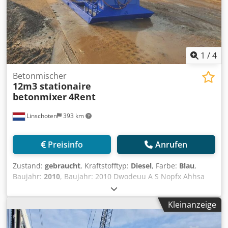
1
/
4
Betonmischer
12m3 stationaire
betonmixer
4Rent
Linschoten
393 km
Preisinfo
Anrufen
Zustand:
gebraucht
, Kraftstofftyp:
Diesel
, Farbe:
Blau
,
Baujahr:
2010
, Baujahr: 2010 Dwodeuu A S Nopfx Ahhsa
Verwendbares Material: Beton CE-Kennzeichnung: ja
Schäden: keines Preis: Auf Anfrage
Kleinanzeige