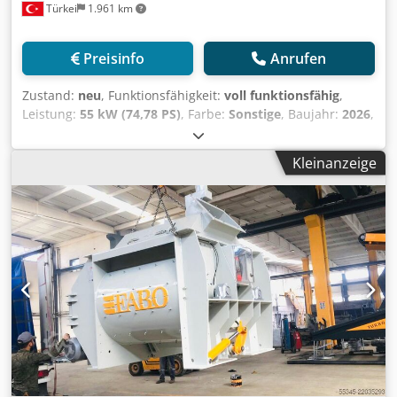
Türkei
1.961 km
Preisinfo
Anrufen
Zustand:
neu
, Funktionsfähigkeit:
voll funktionsfähig
,
Leistung:
55 kW (74,78 PS)
, Farbe:
Sonstige
, Baujahr:
2026
,
*Alle unsere Produkte werden mit Sorgfalt hergestellt und
haben eine 1-jährige Garantie! *Installation und
Kleinanzeige
Bedienerschulung KOSTENLOS FABO-Betonmischer;
Modelle mit Einzelwelle, Doppelwelle und
Planetengetriebe werden in drei verschiedenen Modellen
und mit unterschiedlichen Kapazitäten hergestellt. Die
langlebigen Verschleißplatten, verstärkten Mischarme und
Paddel wurden von unseren Ingenieuren so konzipiert,
dass sie jedem Bedarf und jeder Kapazität gerecht
werden. Unsere Mischer haben sowohl im In- als auch im
Ausland einen erheblichen Marktanteil, da sie durch
Massenproduktion, kurze Lieferzeiten, hochwertige
Fertigung und garantierte Ersatzteilversorgung einen
Preisvorteil haben. Technische Details:  Typ:
Doppelwellenmischer (TWS 03)  Nassbetonkapazität: 3 m3