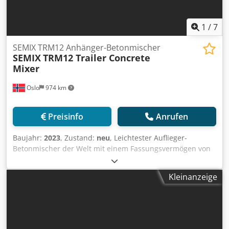
1
/
7
SEMIX TRM12 Anhänger-Betonmischer
SEMIX
TRM12 Trailer Concrete
Mixer
Oslo
974 km
Preisinfo
Anrufen
Baujahr:
2023
, Zustand:
neu
, Leichtester Auflieger-
Betonmischer der Welt mit einem Fassungsvermögen von
12 m³. Dedjgavc Hopfx Ahhewa
Kleinanzeige