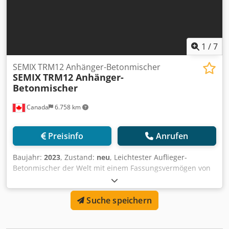
1
/
7
SEMIX TRM12 Anhänger-Betonmischer
SEMIX
TRM12 Anhänger-
Betonmischer
Canada
6.758 km
Preisinfo
Anrufen
Baujahr:
2023
, Zustand:
neu
, Leichtester Auflieger-
Betonmischer der Welt mit einem Fassungsvermögen von
12 m³. Dwsdegavc Aepfx Ahhsa
Suche speichern