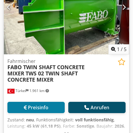
ein verlässlicher Markenname auf nationalen wie
internationalen Märkten. Die Robustheit, Effizienz und
Langlebigkeit unserer Produkte machen sie zur ersten
Wahl für Branchenexperten.
1
/
5
Fahrmischer
FABO TWIN SHAFT CONCRETE
MIXER
TWS 02 TWIN SHAFT
CONCRETE MIXER
Türkei
1.961 km
Preisinfo
Anrufen
Zustand:
neu
, Funktionsfähigkeit:
voll funktionsfähig
,
Leistung:
45 kW (61,18 PS)
, Farbe:
Sonstige
, Baujahr:
2026
,
*Alle unsere Produkte sind mit Sorgfalt hergestellt und