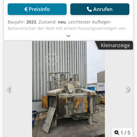
Preisinfo
Anrufen
Baujahr:
2023
, Zustand:
neu
, Leichtester Auflieger-
Betonmischer der Welt mit einem Fassungsvermögen von
12 m³. Dwodpfx Ahegavdyehoa
Kleinanzeige
1
/
5