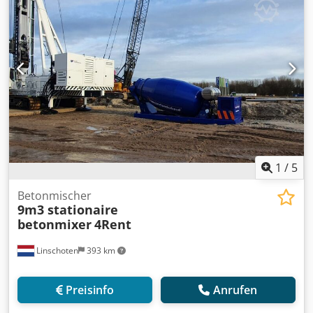
1
/
5
Betonmischer
9m3 stationaire
betonmixer
4Rent
Linschoten
393 km
Preisinfo
Anrufen