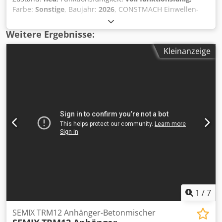
Farbe:
Sonstige
, Baujahr:
2026
, CONSTMACH Einwellen-
Betonmischer sind professionelle Lösungen für die
Betonproduktion, die hohe Effizienz mit herausragender
Weitere Ergebnisse:
Langlebigkeit verbinden. Diese Mischer wurden entwickelt,
Kleinanzeige
um homogene Mischungen zu erzielen, und bieten auch
unter intensiven Arbeitsbedingungen eine dauerhafte
Performance. Dank ihrer robusten Bauweise,
verschleißfesten Innenauskleidungen und
leistungsstarken Mischarmen lässt sich Beton hoher
Festigkeit mühelos produzieren. Das automatische
Schmiersystem minimiert den Wartungsaufwand, indem
es die Lager während des Dauerbetriebs optimal schmiert.
Das mechanische System sorgt durch die
Kraftübertragung auf die Hauptwelle über einen
leistungsstarken Elektromotor und ein robustes Getriebe
für einen vibrationsfreien und stabilen Betrieb. Ni-Hard
Mischwerkzeuge gewährleisten bei langfristigem Einsatz
optimalen Schutz gegen Verschleiß, während
1
/
7
austauschbare Verschleißplatten die Wartungszeiten
reduzieren. Die Wartungsklappe mit Sicherheitssensor
SEMIX TRM12 Anhänger-Betonmischer
und Not-Aus-Taster, die in allen Modellen integriert ist,