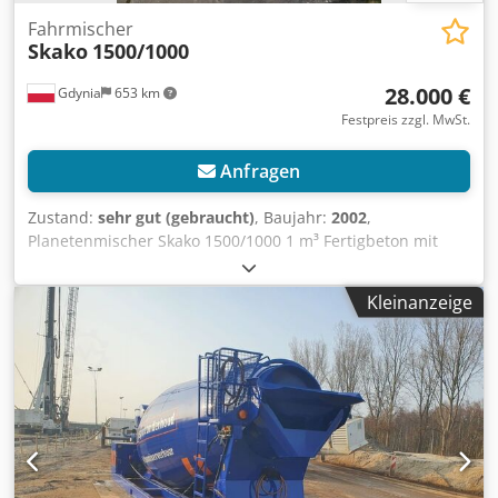
Fahrmischer
Skako
1500/1000
28.000 €
Gdynia
653 km
Festpreis zzgl. MwSt.
Anfragen
Zustand:
sehr gut (gebraucht)
, Baujahr:
2002
,
Planetenmischer Skako 1500/1000 1 m³ Fertigbeton mit
Kübel Dwedpjy D Td Dofx Ahhja Baujahr 2002 sehr guter
Zustand
Kleinanzeige