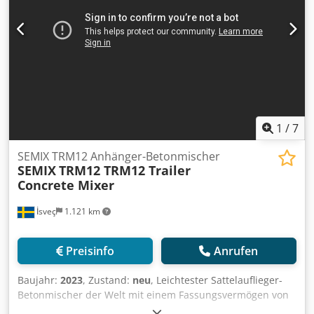
1
/
7
SEMIX TRM12 Anhänger-Betonmischer
SEMIX
TRM12 TRM12 Trailer
Concrete Mixer
İsveç
1.121 km
Preisinfo
Anrufen
Baujahr:
2023
, Zustand:
neu
, Leichtester Sattelauflieger-
Betonmischer der Welt mit einem Fassungsvermögen von
12 m³. Dwjdpjgavbhefx Ahhoa