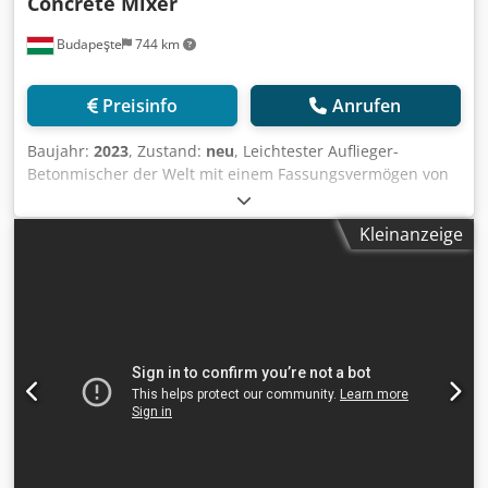
Concrete Mixer
Budapeşte
744 km
Preisinfo
Anrufen
Baujahr:
2023
, Zustand:
neu
, Leichtester Auflieger-
Betonmischer der Welt mit einem Fassungsvermögen von
12 m³. Dwodpfxegavdve Ahhoa
Kleinanzeige