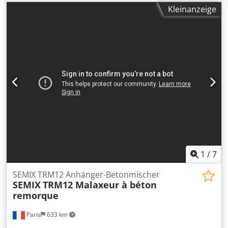
Mischen von hochwertigen homogenisierten Mischungen
Kleinanzeige
und Produktionen von 0,5 m3 bis 2 m3. Er eignet sich
hervorragend für kleinere Anforderungen, vorgefertigte
Produkte, das Mischen von halbtrockenem, farbigem
Beton, vorgefertigtem Beton, faserverstärktem Beton,
selbstverdichtendem Beton, usw. Kapazität für
verdichteten Beton m3 : 2 Ladekapazität m3 : 3 Leistung
des Mischers kW : 90 Getriebe = BONFIGLIOLI oder
gleichwertige Marke Dwsdpfxjzar Irj Ahhoa Seitliche
Körper-Verschleißplatten 10mm ST52 Boden-
Verschleißplatten 12mm HARDOX 500 Mischerarm-
Verschleißplatten 20 mm NI-HARD 400 Anzahl der Sterne x
Anzahl der Klingen an jedem Stern = 2X3 Hydraulische
Entleerungstür VERFÜGBAR
1
/
7
SEMIX TRM12 Anhänger-Betonmischer
SEMIX
TRM12 Malaxeur à béton
remorque
Paris
633 km