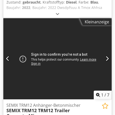
Zustand:
gebraucht
, Kraftstofftyp:
Diesel
, Farbe:
Blau
,
Baujahr:
2022
, Baujahr: 2022 Dwsdpfsuu A Tmox Ahhsa
Verwendbares Material: Beton CE-Kennzeichnung: ja
Schäden: keines Preis: Auf Anfrage Referenznummer: 9
Kleinanzeige
1
/
7
SEMIX TRM12 Anhänger-Betonmischer
SEMIX
TRM12 TRM12 Trailer