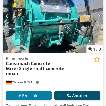
1
/
8
Betonmischer
Constmach Concrete
Mixer
Single shaft concrete
mixer
Wehretal
29 km
Preisinfo
Anrufen
Zustand:
neu
, Funktionsfähigkeit:
voll funktionsfähig
,