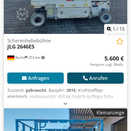
1
/
15
Scherenhebebühne
JLG
2646ES
5.600 €
Berlin
253 km
Festpreis zzgl. MwSt.
Anfragen
Anrufen
Zustand:
gebraucht
, Baujahr:
2015
, Kraftstofftyp:
elektrisch
, Hubkapazität: 450 kg Cedpfx Ajzflrgja Eoha
Wenden Sie sich an Gebrauchtgeräte Center, um weitere
Informationen zu erhalten. DE01
Kleinanzeige