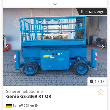
Center, um weitere Informationen zu erhalten. Cjdpfx
Aezfllyea Eoha DE01
Kleinanzeige
1
/
15
Scherenhebebühne
Genie
GS-3369 RT OR
Berlin
253 km