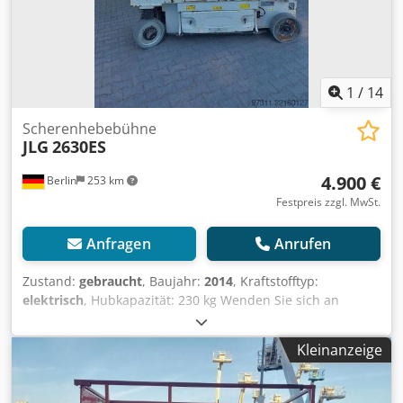
1
/
14
Scherenhebebühne
JLG
2630ES
4.900 €
Berlin
253 km
Festpreis zzgl. MwSt.
Anfragen
Anrufen
Zustand:
gebraucht
, Baujahr:
2014
, Kraftstofftyp:
elektrisch
, Hubkapazität: 230 kg Wenden Sie sich an
Gebrauchtgeräte Center, um weitere Informationen zu
erhalten. Chsdpfxszfk D Ue Aa Eoa DE01
Kleinanzeige