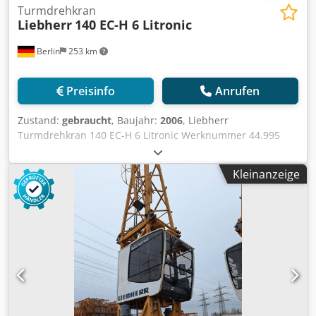
Turmdrehkran
Liebherr
140 EC-H 6 Litronic
Berlin
253 km
Preisinfo
Anrufen
Zustand:
gebraucht
, Baujahr:
2006
, Liebherr
Turmdrehkran 140 EC-H 6 Litronic Werknummer 44.995
Gebrauchter Liebherr Turmdrehkran 140 EC-H 6 Litronic
aus dem Baujahr 2006. Der Obendreherkran eignet sich
Kleinanzeige
für Hochbau, Industrie- und Großbaustellen. Lieferung
inklusive Fundamentkreuz FK 120 HC, Turmstücken und
Zusatzballast. Hersteller: Liebherr Modell: 140 EC-H 6
Litronic Maschinentyp: Obendreherkran Werknummer:
44.995 Baujahr: 2006 Csdpfjy Thd Rex Aa Esha Ausladung:
60,0 m Hakenhöhe: 30,0 m Traglastklasse: 6 t Steuerung:
Litronic Fundamentkreuz: FK 120 HC Fundamentmaß: 4,60
m Montage auf A3 Platten Zusatzballast: 2 x S1
Turmsystem: GTS 140 HC Turmstück: 6,85 m Turmstücke: 1
x 120 HC 10,0 m Turmstücke: 1 x 120 HC 12,5 m