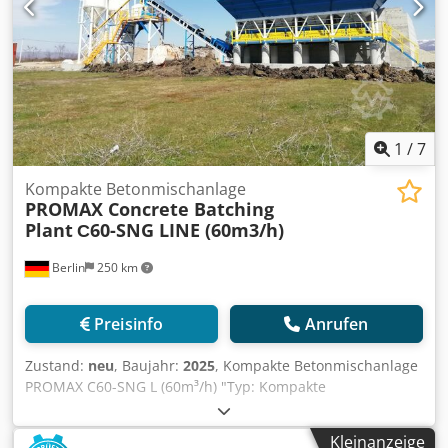
1
/
7
Kompakte Betonmischanlage
PROMAX Concrete Batching
Plant
С60-SNG LINE (60m3/h)
Berlin
250 km
Preisinfo
Anrufen
Zustand:
neu
, Baujahr:
2025
, Kompakte Betonmischanlage
PROMAX C60-SNG L (60m³/h) "Typ: Kompakte
Betonmischanlage mit Einwellenmischer Chodjflz Hfspfx
Aa Eoa Kapazität: 60 m³ / Stunde frisch gepresster Beton
Kleinanzeige