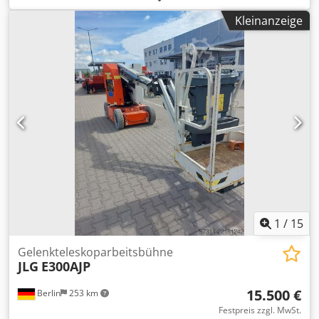
erhalten. Chedpjzfmy Ssfx Aa Eea DE01
Kleinanzeige
1
/
15
Gelenkteleskoparbeitsbühne
JLG
E300AJP
15.500 €
Berlin
253 km
Festpreis zzgl. MwSt.