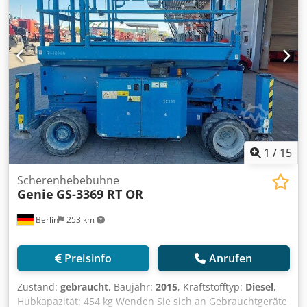
1
/
15
Scherenhebebühne
Genie
GS-3369 RT OR
Berlin
253 km
Preisinfo
Anrufen
Zustand:
gebraucht
, Baujahr:
2015
, Kraftstofftyp:
Diesel
,
Hubkapazität: 454 kg Wenden Sie sich an Gebrauchtgeräte