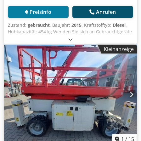
Preisinfo
Anrufen
Zustand:
gebraucht
, Baujahr:
2015
, Kraftstofftyp:
Diesel
,
Hubkapazität: 454 kg Wenden Sie sich an Gebrauchtgeräte
Center, um weitere Informationen zu erhalten.
Chjdpozflkijfx Aa Esa DE01
Kleinanzeige
1
/
15