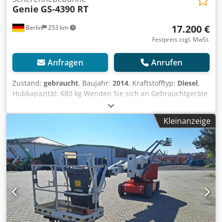
Genie
GS-4390 RT
17.200 €
Berlin
253 km
Festpreis zzgl. MwSt.
Anfragen
Anrufen
Zustand:
gebraucht
, Baujahr:
2014
, Kraftstofftyp:
Diesel
,
Hubkapazität: 680 kg Wenden Sie sich an Gebrauchtgeräte
Center, um weitere Informationen zu erhalten. Csdszfn
Tyopfx Aa Ejha DE01
Kleinanzeige