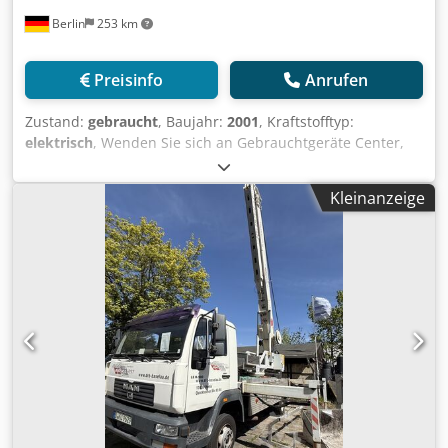
Berlin
253 km
Preisinfo
Anrufen
Zustand:
gebraucht
, Baujahr:
2001
, Kraftstofftyp:
elektrisch
, Wenden Sie sich an Gebrauchtgeräte Center,
um weitere Informationen zu erhalten. Csdpfezq N R Dox
Aa Eoha DE01
Kleinanzeige