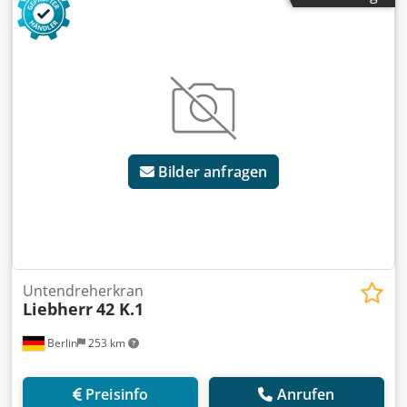
Mischerkapazität: 1500/1000 lt (1m³ Druckbeton)
Zentralschmiersystem Marke: ILC (Made in Italy)
Steuersystem: Vollautomatischer PC - SPS - Drucker.
Elektronische Ausrüstung: Siemens Andere Ausrüstung
und Zubehör: Italienisch Unbegrenzte Benutzer und
Fernzugriff Sehr geringe Transportkosten: Zwei Container.
Die Installation und Inbetriebnahme der Anlage liegt in
unserer Verantwortung. Wir bieten einen exzellenten
After-Sales-Service. 24/7 DIENSTLEISTUNGEN. Export von
Bilder anfragen
mehr als 1000 Betonfertigungsanlagen in mehr als 90
Länder auf der ganzen Welt. * NIEDRIGE VERSANDKOSTEN
(zwei 40F-OT-Container oder zwei Standard-Anhänger) *
SCHNELLE INSTALLATION * EINFACHE UND EINFACHE
VERWENDUNG"
Untendreherkran
Liebherr
42 K.1
Berlin
253 km
Preisinfo
Anrufen