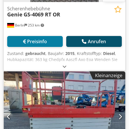
Scherenhebebühne
Genie
GS-4069 RT OR
Berlin
253 km
Preisinfo
Anrufen
Zustand:
gebraucht
, Baujahr:
2015
, Kraftstofftyp:
Diesel
,
Hubkapazität: 363 kg Chedpfx Aaszfl Axo Eoa Wenden Sie
sich an Gebrauchtgeräte Center, um weitere
Informationen zu erhalten. DE01
Kleinanzeige