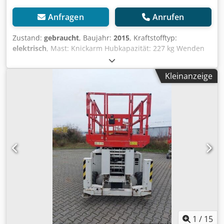
Anfragen
Anrufen
Zustand:
gebraucht
, Baujahr:
2015
, Kraftstofftyp:
elektrisch
, Mast: Knickarm Hubkapazität: 227 kg Wenden
Sie sich an Gebrauchtgeräte Center, um weitere
Informationen zu erhalten. Csdpfxjzfl I Io Aa Ejha DE01
Kleinanzeige
1
/
15