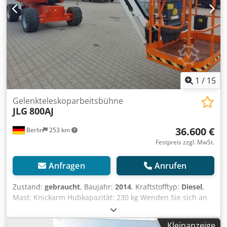
Tragkraft: 2000 kg Fahrzeug ist einsatzbereit Cedpozg
Hcpjfx Aa Esha
1
/
15
Gelenkteleskoparbeitsbühne
JLG
800AJ
36.600 €
Berlin
253 km
Festpreis zzgl. MwSt.
Anfragen
Anrufen
Zustand:
gebraucht
, Baujahr:
2014
, Kraftstofftyp:
Diesel
,
Mast: Knickarm Hubkapazität: 230 kg Wenden Sie sich an
Gebrauchtgeräte Center, um weitere Informationen zu
erhalten. Codpfx Aajzfvhfo Eeha DE01
Kleinanzeige