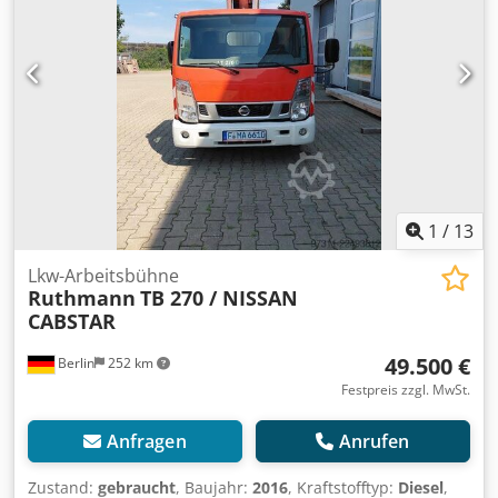
1
/
13
Lkw-Arbeitsbühne
Ruthmann
TB 270 / NISSAN
CABSTAR
49.500 €
Berlin
252 km
Festpreis zzgl. MwSt.
Anfragen
Anrufen
Zustand:
gebraucht
, Baujahr:
2016
, Kraftstofftyp:
Diesel
,