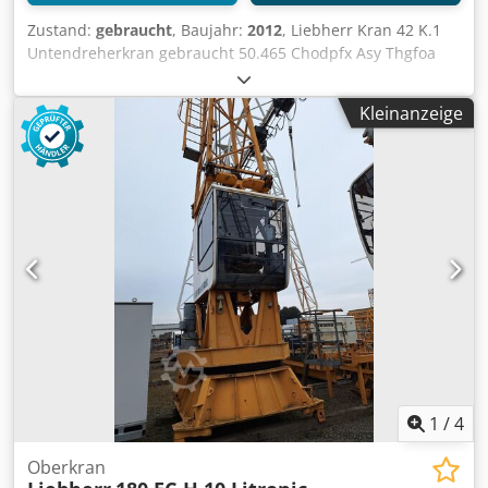
Zustand:
gebraucht
, Baujahr:
2012
, Liebherr Kran 42 K.1
Untendreherkran gebraucht 50.465 Chodpfx Asy Thgfoa
Esa Gebrauchter Untendreherkran Liebherr 42 K.1 aus
dem Baujahr 2012. Der Kran eignet sich für Baustellen,
Kleinanzeige
Hochbau und allgemeine Hebearbeiten. Inklusive
Frequenzumformersteuerung, allstromsensitivem Verteiler
und Kabelsatz. Hersteller: Liebherr Modell: 42 K.1
Maschinentyp: Untendreherkran Werknummer: 50.465
Baujahr: 2012 Ausladung: 36,0 m Hakenhöhe: 21,0 m
Klappbarer Schnellmontagekran
Frequenzumformersteuerung vorhanden
Allstromsensitiver Verteiler inklusive Kabelsatz inklusive
Netzbetrieb: Drehstrom / Allstrom Einsatzbereich:
Baustelle, Hochbau, Montagearbeiten Zustand: gebraucht
Standort: Berlin
1
/
4
Oberkran