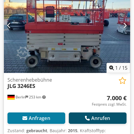
1
/
15
Scherenhebebühne
JLG
3246ES
7.000 €
Berlin
253 km
Festpreis zzgl. MwSt.
Anfragen
Anrufen
Zustand:
gebraucht
, Baujahr:
2015
, Kraftstofftyp: