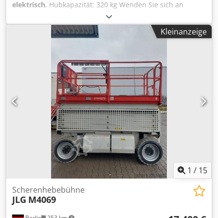
elektrisch
, Hubkapazität: 320 kg Wenden Sie sich an
Gebrauchtgeräte Center, um weitere Informationen zu
erhalten. Chodpfx Aajzfkugo Eoa DE01
Kleinanzeige
1
/
15
Scherenhebebühne
JLG
M4069
Berlin
253 km