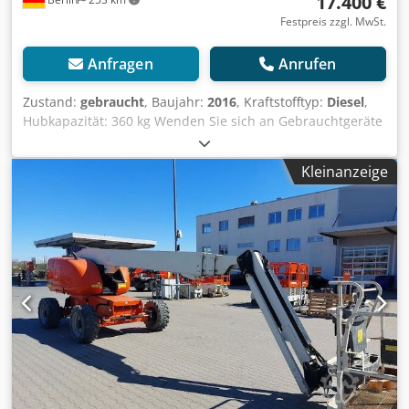
17.400 €
Festpreis zzgl. MwSt.
Anfragen
Anrufen
Zustand:
gebraucht
, Baujahr:
2016
, Kraftstofftyp:
Diesel
,
Hubkapazität: 360 kg Wenden Sie sich an Gebrauchtgeräte
Center, um weitere Informationen zu erhalten. Csdpfx
Aezfkr Soa Ejha DE01
Kleinanzeige