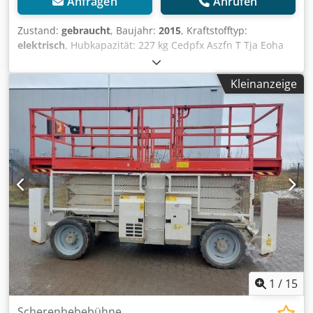
Anfragen
Anrufen
Zustand:
gebraucht
, Baujahr:
2015
, Kraftstofftyp:
elektrisch
, Hubkapazität: 227 kg Cedpfx Aszfn T Tja Eoha
Wenden Sie sich an Gebrauchtgeräte Center, um weitere
Informationen zu erhalten. DE01
Kleinanzeige
1
/
15
Scherenhebebühne