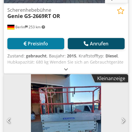
Scherenhebebühne
Genie
GS-2669RT OR
Berlin
253 km
Preisinfo
Anrufen
Zustand:
gebraucht
, Baujahr:
2015
, Kraftstofftyp:
Diesel
,
Hubkapazität: 680 kg Wenden Sie sich an Gebrauchtgeräte
Center, um weitere Informationen zu erhalten. DE01
Chsdpfx Aaozfk Uaj Esa
Kleinanzeige