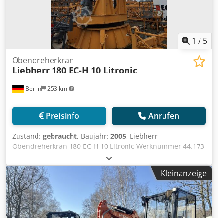
Einsatzbereich: Hochbau, Industrie, Baustellen Zustand:
gebraucht Standort: Berlin
1
/
5
Obendreherkran
Liebherr
180 EC-H 10 Litronic
Berlin
253 km
Preisinfo
Anrufen
Zustand:
gebraucht
, Baujahr:
2005
, Liebherr
Obendreherkran 180 EC-H 10 Litronic Werknummer 44.173
Chjdey Thdqjpfx Aa Esa Gebrauchter Liebherr
Obendreherkran 180 EC-H 10 Litronic aus dem Baujahr
Kleinanzeige
2005. Angeboten wird der Oberkran mit 45,0 m Ausladung.
Geeignet für Hochbau, Industrie- und Großbaustellen.
Hersteller: Liebherr Modell: 180 EC-H 10 Litronic
Maschinentyp: Obendreherkran Werknummer: 44.173
Baujahr: 2005 Ausladung: 45,0 m Traglastklasse: 10 t