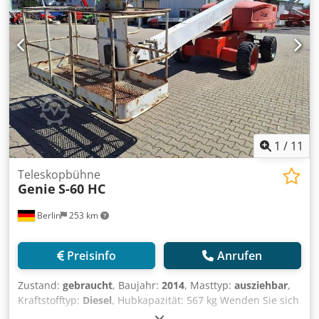
1
/
11
Teleskopbühne
Genie
S-60 HC
Berlin
253 km
Preisinfo
Anrufen
Zustand:
gebraucht
, Baujahr:
2014
, Masttyp:
ausziehbar
,
Kraftstofftyp:
Diesel
, Hubkapazität: 567 kg Wenden Sie sich
an Gebrauchtgeräte Center, um weitere Informationen zu