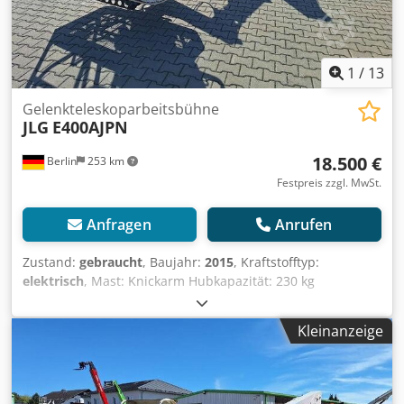
1
/
13
Gelenkteleskoparbeitsbühne
JLG
E400AJPN
18.500 €
Berlin
253 km
Festpreis zzgl. MwSt.
Anfragen
Anrufen
Zustand:
gebraucht
, Baujahr:
2015
, Kraftstofftyp:
elektrisch
, Mast: Knickarm Hubkapazität: 230 kg
Chjdezfnyyepfx Aa Eja Wenden Sie sich an
Gebrauchtgeräte Center, um weitere Informationen zu
Kleinanzeige
erhalten. DE01