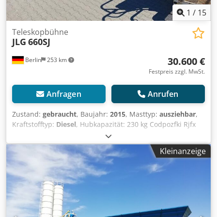
1
/
15
Teleskopbühne
JLG
660SJ
30.600 €
Berlin
253 km
Festpreis zzgl. MwSt.
Anfragen
Anrufen
Zustand:
gebraucht
, Baujahr:
2015
, Masttyp:
ausziehbar
,
Kraftstofftyp:
Diesel
, Hubkapazität: 230 kg Codpozfki Rjfx
Aa Eoha Wenden Sie sich an Gebrauchtgeräte Center, um
weitere Informationen zu erhalten. DE01
Kleinanzeige