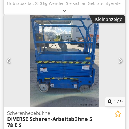
Hubkapazität: 230 kg Wenden Sie sich an Gebrauchtgeräte
Center, um weitere Informationen zu erhalten. Chedpfx
Aezrrxyja Eoa DE01
Kleinanzeige
1
/
9
Scherenhebebühne
DIVERSE Scheren-Arbeitsbühne S
78 E S