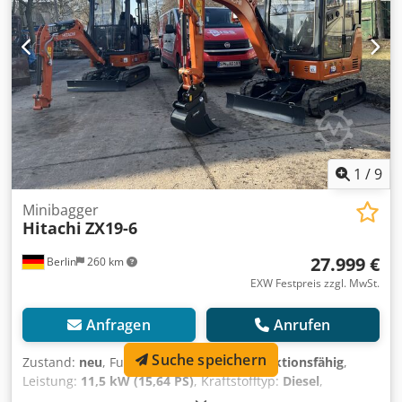
Steuerung: Litronic Ausführung: Nur Oberkran
Einsatzbereich: Hochbau, Industrie, Baustellen Zustand:
gebraucht
1
/
9
Minibagger
Hitachi
ZX19-6
27.999 €
Berlin
260 km
EXW Festpreis zzgl. MwSt.
Anfragen
Anrufen
Suche speichern
Zustand:
neu
, Funktionsfähigkeit:
voll funktionsfähig
,
Leistung:
11,5 kW (15,64 PS)
, Kraftstofftyp:
Diesel
,
Kraftstofftankvolumen:
22 l
, Gesamtgewicht:
1.980 kg
,