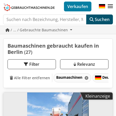
Verkaufen
Suchen
/ ... / Gebrauchte Baumaschinen
Baumaschinen gebraucht kaufen in
Berlin
(27)
Filter
Relevanz
Baumaschinen
Deutsc
Alle Filter entfernen
Kleinanzeige