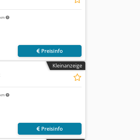
 km
Mehr Bilder anfragen
Preisinfo
Kleinanzeige
t
 km
r anfragen
Preisinfo