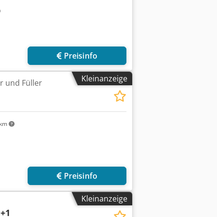
Preisinfo
Kleinanzeige
r und Füller
 km
r anfragen
Preisinfo
Kleinanzeige
1+1