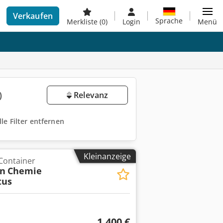
Verkaufen
Sprache
Merkliste
(0)
Login
Menü
)
Relevanz
lle Filter entfernen
Kleinanzeige
 Container
on
Chemie
tus
1.400 €