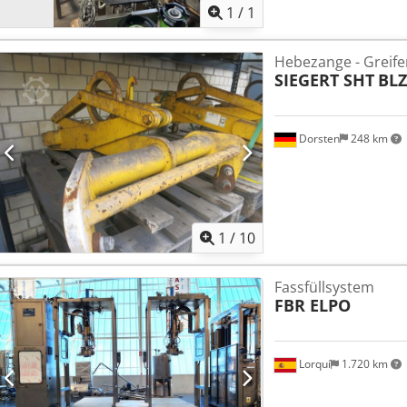
1
/
1
Hebezange - Greife
SIEGERT SHT
BLZ
Dorsten
248 km
1
/
10
Fassfüllsystem
FBR ELPO
Lorquí
1.720 km