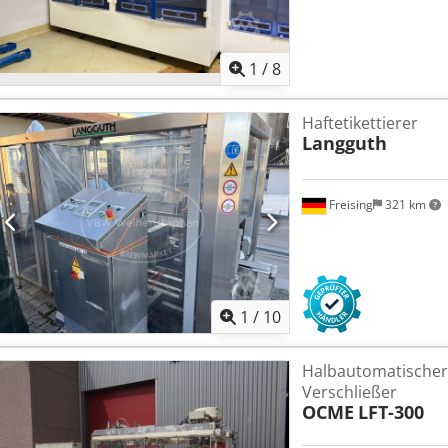
1
/
8
Haftetikettierer
Langguth
Freising
321 km
1
/
10
Halbautomatischer 
Verschließer
OCME
LFT-300