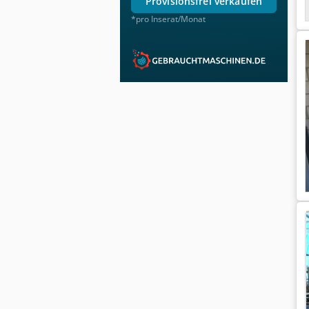
provisionsfrei verkaufen
*pro Inserat/Monat