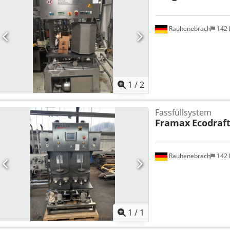
Rauhenebrach
142
1
/
2
Fassfüllsystem
Framax
Ecodraf
Rauhenebrach
142
Mehr Bilde
1
/
1