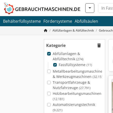
Behälterfüllsysteme
Fördersysteme
Abfüllsäulen
Abfüllanlagen & Abfülltechnik
Gebraucht
Kategorie
Abfüllanlagen &
Abfülltechnik
(274)
Fassfüllsysteme
(11)
Metallbearbeitungsmaschinen
& Werkzeugmaschinen
(32.151)
Transportfahrzeuge &
Nutzfahrzeuge
(27.791)
Holzbearbeitungsmaschinen
(12.181)
Automatisierungstechnik
(9.221)