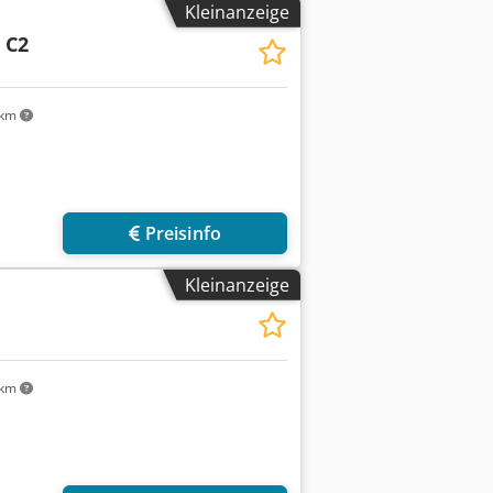
Kleinanzeige
 C2
 km
Preisinfo
Kleinanzeige
 km
r anfragen