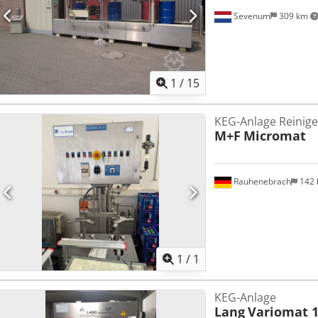
Sevenum
309 km
1
/
15
KEG-Anlage Reinige
M+F
Micromat
Rauhenebrach
142
Mehr Bilde
1
/
1
KEG-Anlage
Lang
Variomat 