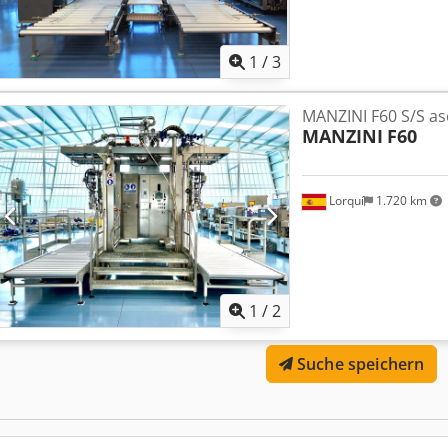
1
/
3
MANZINI F60 S/S ase
MANZINI
F60
Lorquí
1.720 km
1
/
2
Suche speichern