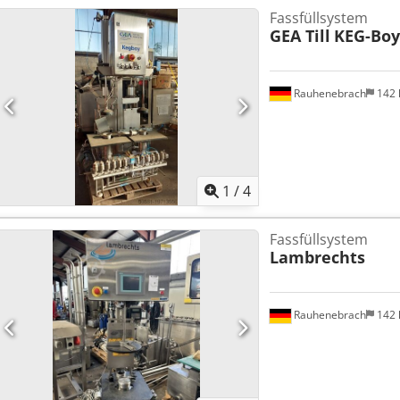
Fassfüllsystem
GEA Till
KEG-Boy
Rauhenebrach
142
1
/
4
Fassfüllsystem
Lambrechts
Rauhenebrach
142
Mehr Bilde