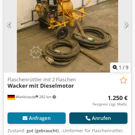
1
/
9
Flaschenrüttler mit 2 Flaschen
Wacker
mit Dieselmotor
1.250 €
Wiefelstede
282 km
Festpreis zzgl. MwSt.
Anfragen
Anrufen
Zustand:
gut (gebraucht)
, -Umformer für Flaschenrüttler,