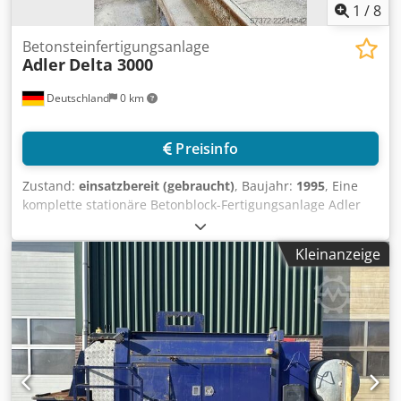
1
/
8
Betonsteinfertigungsanlage
Adler
Delta 3000
Deutschland
0 km
Preisinfo
Zustand:
einsatzbereit (gebraucht)
, Baujahr:
1995
, Eine
komplette stationäre Betonblock-Fertigungsanlage Adler
steht zur Verfügung. Bestandteile: stationäre
Blockmaschine/Presseneinheit, Mischer,
Kleinanzeige
Skip-/Beschickungseinheit, Materialtrichter, Förderbänder,
Höhenförderer, Palettenumlaufsystem, Palettentransport,
Palettierer, Stapel- und Entstapeleinheiten,
Umreifungsanlage, Steuerung, Hydraulikaggregat, Silo,
Materialzuführung, Dosiereinheit, Abtransport. Leistung:
1500 Zyklen/Tag, Ausgabe: 3000 Paletten/h, Betrieb:
Doppelpalettenbetrieb, verfügbares Betonsteinformat
X/Y/Z: 500mm/200mm/250mm. Die Trocknungsregale sind