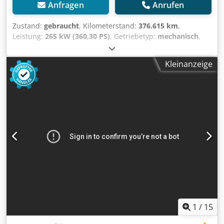
Anfragen
Anrufen
Zustand:
gebraucht
, Kilometerstand:
376.615 km
,
Leistung:
265 kW (360,30 PS)
, Getriebetyp:
mechanisch
,
Kraftstofftyp:
Diesel
, Farbe:
Weiß
, Gesamtgewicht:
32.000
kg
, Leergewicht:
20.500 kg
, maximales Ladegewicht:
Kleinanzeige
11.500 kg
, Reifengröße:
315/80R22.5
, Achsen-
Konfiguration:
8x4
, Anzahl der Sitzplätze:
2
, Erstzulassung:
09/2008
, Emissionsklasse:
Euro4
, Bremsen:
Konstantdrossel
, Federung:
Blatt
, Fahrerkabine:
Fahrerhaus
, Ausstattung:
ABS, Kabine, Tempomat,
Traktionskontrolle, Zentralverriegelung,
Zusatzscheinwerfer
, Fahrzeugstandort: Bovenden, Mtlg.
Haus, Heckfenster, E-Spiegel, Spiegel beheizbar, E-Fenster
links, E-Fenster rechts, Sonnenblende, Tempomat,
Telligent-Schaltung, Schalter 16, ABS (Antiblockiersystem),
Antriebs-Schlupfregelung (ASR), Konstantdrossel,
Nebenantrieb, Arbeitsscheinwerfer, Rundumleuchte,
Staukasten, Blattfederung, 2 Achse Vorlaufgelenkt, U-
Schutz, seitl. Alu-Fahrschutz, Dachluke, Funk-
1
/
15
Fernbedienung, Umweltplakette grün Aufbau: Schwing-