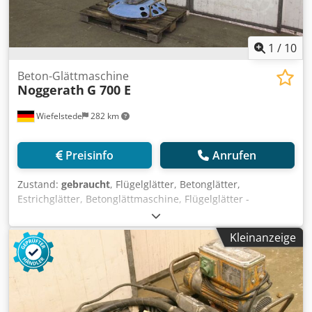
1
/
10
Beton-Glättmaschine
Noggerath
G 700 E
Wiefelstede
282 km
Preisinfo
Anrufen
Zustand:
gebraucht
, Flügelglätter, Betonglätter,
Estrichglätter, Betonglättmaschine, Flügelglätter -
Hersteller: Noggerath, Handgeführte Beton Glättmaschine
Typ G 700 E -E-Motor: 2,0 / 1,35 kW -Tellerdurchmesser:
Kleinanzeige
700 mm Dcjdpfjg T I Nwsx Al Sok -Transportabmessung:
1040/780/H1300 mm -Gewicht: 69 kg