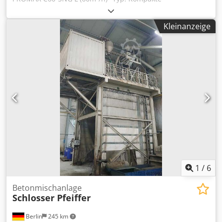
Betonmischanlage mit Einwellenmischer Kapazität: 60 m³ /
Stunde frisch gepresster Beton Mischerkapazität:
Kleinanzeige
1500/1000 lt (1m³ Druckbeton) Zentralschmiersystem
Marke: ILC (Made in Italy) Steuersystem: Vollautomatischer
PC - SPS - Drucker. Elektronische Ausrüstung: Siemens
Andere Ausrüstung und Zubehör: Italienisch Unbegrenzte
Benutzer und Fernzugriff Sehr geringe Transportkosten:
Zwei Container. Die Installation und Inbetriebnahme der
Anlage liegt in unserer Verantwortung. Dedpeflz Hfjfx Al
Sjck Wir bieten einen exzellenten After-Sales-Service. 24/7
DIENSTLEISTUNGEN. Export von mehr als 1000
Betonfertigungsanlagen in mehr als 90 Länder auf der
ganzen Welt. * NIEDRIGE VERSANDKOSTEN (zwei 40F-OT-
Container oder zwei Standard-Anhänger) * SCHNELLE
INSTALLATION * EINFACHE UND EINFACHE VERWENDUNG"
1
/
6
Betonmischanlage
Schlosser Pfeiffer
Berlin
245 km