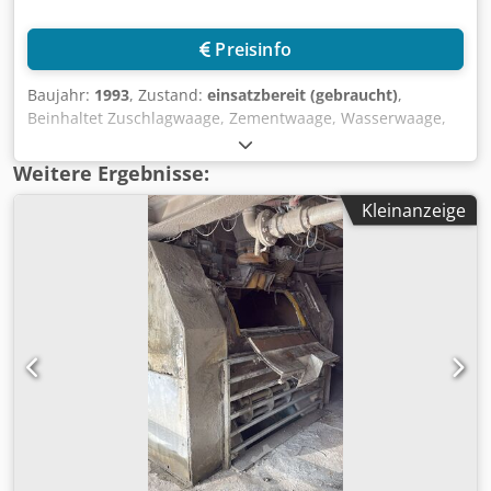
Preisinfo
Baujahr:
1993
, Zustand:
einsatzbereit (gebraucht)
,
Beinhaltet Zuschlagwaage, Zementwaage, Wasserwaage,
Zusatzmittelwaage, Sonderst.-waage, Schlosser-Mischer
und Biotronik-Steuerung, Dokumentation vorhanden, eine
Weitere Ergebnisse:
Besichtigung vor Ort ist möglich. Dcjdpfx Aleq Ttz To Sok
Kleinanzeige