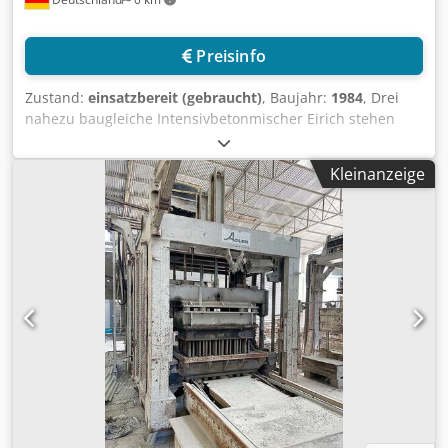
Preisinfo
Zustand:
einsatzbereit (gebraucht)
, Baujahr:
1984
, Drei
nahezu baugleiche Intensivbetonmischer Eirich stehen
voraussichtlich ab Januar 2027 zur Verfügung. Baujahre:
1974/1974/1984, Volumen: 500l, max. Füllgewicht: 655kg,
Kleinanzeige
Mischbehälterdrehzahl: 36U/min, Wirblerdrehzahl:
130U/min, Wirblerwerkzeugdurchmesser: 880mm.
Dokumentation vorhanden. Eine Besichtigung vor Ort ist
möglich. Dedezi Eitspfx Al Sock