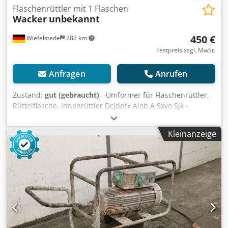
Flaschenrüttler mit 1 Flaschen
Wacker
unbekannt
450 €
Wiefelstede
282 km
Festpreis zzgl. MwSt.
Anfragen
Anrufen
Zustand:
gut (gebraucht)
, -Umformer für Flaschenrüttler,
Rüttelflasche, Innenrüttler Dcjdpfx Alob A Sxvo Sjk -
Frequenzumrichter -Kabellänge: ca. 6m -Gewicht: 150 kg
Kleinanzeige