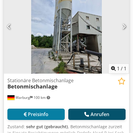
1
/
1
Stationäre Betonmischanlage
Betonmischanlage
Warburg
100 km
Preisinfo
Anrufen
Zustand:
sehr gut (gebraucht)
, Betonmischanlage zurzeit
in Einsatz Besichtigungen möglich Dodpfx Alszd R Iwj Seck