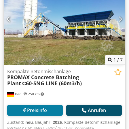
1
/
7
Kompakte Betonmischanlage
PROMAX Concrete Batching
Plant
С60-SNG LINE (60m3/h)
Berlin
250 km
Preisinfo
Anrufen
Zustand:
neu
, Baujahr:
2025
, Kompakte Betonmischanlage
PROMAX C60-SNG L (60m³/h) "Typ: Kompakte