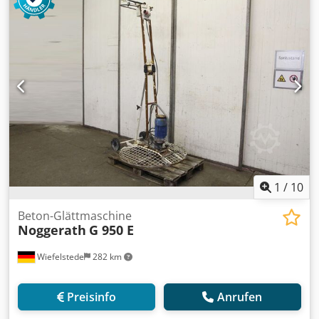
1
/
10
Beton-Glättmaschine
Noggerath
G 950 E
Wiefelstede
282 km
Preisinfo
Anrufen