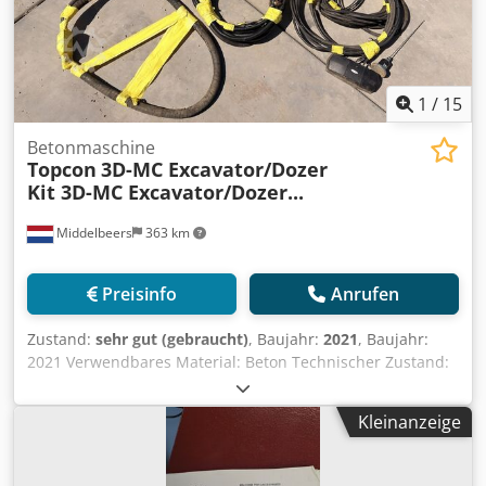
Funkmodem & SL100 Mobilfunkmodul. Dedoy E Il Sepfx Al
Ssck Zubehör: Kompletter Kabelsatz, Montageplatten und
Transportkoffer. Direkt vom Erstbesitzer (aus Deutschland)
erworben.
1
/
15
Betonmaschine
Topcon
3D-MC Excavator/Dozer
Kit 3D-MC Excavator/Dozer...
Middelbeers
363 km
Preisinfo
Anrufen
Zustand:
sehr gut (gebraucht)
, Baujahr:
2021
, Baujahr:
2021 Verwendbares Material: Beton Technischer Zustand:
sehr gut Optischer Zustand: sehr gut Preis: Auf Anfrage
Wenden Sie sich an Ernst van Hek, um weitere
Kleinanzeige
Informationen zu erhalten. Zu verkaufen: Ein extrem
vielseitiges, komplettes Topcon 3D-
Maschinensteuerungssystem. Dieses Kit basiert auf dem