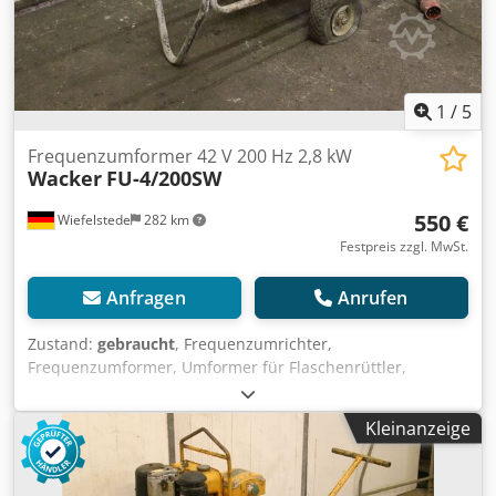
1
/
5
Frequenzumformer 42 V 200 Hz 2,8 kW
Wacker
FU-4/200SW
550 €
Wiefelstede
282 km
Festpreis zzgl. MwSt.
Anfragen
Anrufen
Zustand:
gebraucht
, Frequenzumrichter,
Frequenzumformer, Umformer für Flaschenrüttler,
Rüttelflasche, Innenrüttler Dcodpfx Asc Nfd Hel Ssk -
Frequenzumrichter -Leistung: 2,8 kW -Ausgang: 42 V -
Kleinanzeige
Frequenz: 200 Hz -Abmessungen: 1160/600/H720 mm -
Gewicht: 74 kg