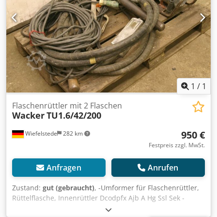
1
/
1
Flaschenrüttler mit 2 Flaschen
Wacker
TU1.6/42/200
950 €
Wiefelstede
282 km
Festpreis zzgl. MwSt.
Anfragen
Anrufen
Zustand:
gut (gebraucht)
, -Umformer für Flaschenrüttler,
Rüttelflasche, Innenrüttler Dcodpfx Ajb A Hg Ssl Sek -
Frequenzumrichter -Rüttelflaschen: 2 -Kabellänge: á 6m -