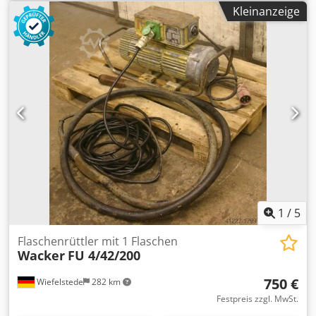
Gewicht: 100 kg
Kleinanzeige
1
/
5
Flaschenrüttler mit 1 Flaschen
Wacker
FU 4/42/200
750 €
Wiefelstede
282 km
Festpreis zzgl. MwSt.