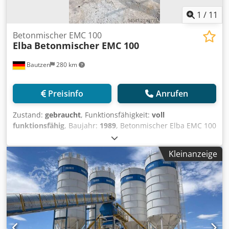
1
/
11
Betonmischer EMC 100
Elba
Betonmischer EMC 100
Bautzen
280 km
Preisinfo
Anrufen
Zustand:
gebraucht
, Funktionsfähigkeit:
voll
funktionsfähig
, Baujahr:
1989
, Betonmischer Elba EMC 100
Baujahr 1989 -komplett generalüberholt 2024
Dodpfozrwquox Al Ssck -Welle /Lager ... neu
Kleinanzeige