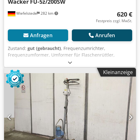
Wacker
FU-5z/200SW
620 €
Wiefelstede
282 km
Festpreis zzgl. MwSt.
Anfragen
Anrufen
Zustand:
gut (gebraucht)
, Frequenzumrichter,
Frequenzumformer, Umformer für Flaschenrüttler,
Rüttelflasche, Innenrüttler -Frequenzumrichter -Leistung: 5
kW -Ausgang: 42 V -Frequenz: 200 Hz -Abmessungen:
Kleinanzeige
1160/600/H740 mm Dsdpfec Nfd Tsx Al Seck -Gewicht: 88
kg