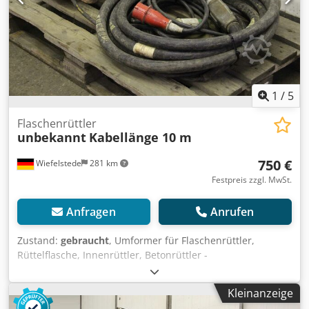
1
/
5
Flaschenrüttler
unbekannt
Kabellänge 10 m
750 €
Wiefelstede
281 km
Festpreis zzgl. MwSt.
Anfragen
Anrufen
Zustand:
gebraucht
, Umformer für Flaschenrüttler,
Rüttelflasche, Innenrüttler, Betonrüttler -
Frequenzumrichter: Abmessung 550/480/H260 mm
Dsdpefngxfjfx Al Seck -Rüttelflasche: Länge 450 mm -
Kleinanzeige
Schlauchlänge: 10 m -Gewicht: 98 kg