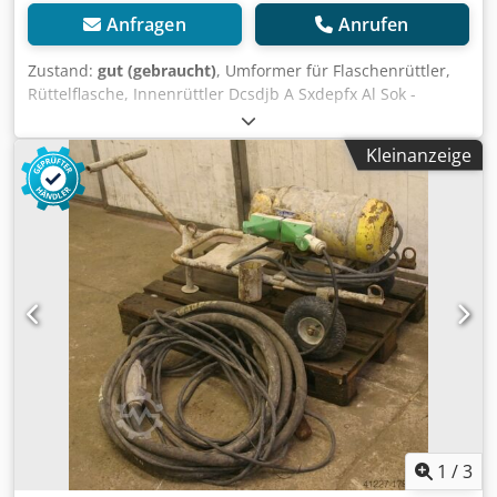
Anfragen
Anrufen
Zustand:
gut (gebraucht)
, Umformer für Flaschenrüttler,
Rüttelflasche, Innenrüttler Dcsdjb A Sxdepfx Al Sok -
Frequenzumrichter -Anzahl der Rüttelflasche: 1 -
Kabellänge: ca. 6 m -Gewicht: 105 kg
Kleinanzeige
1
/
3