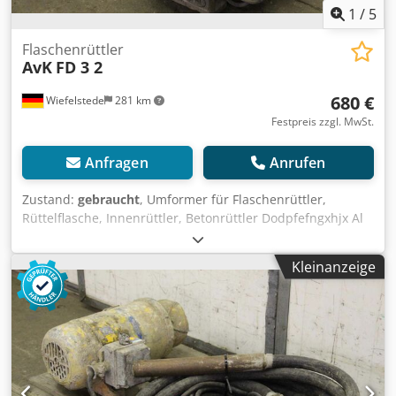
1
/
5
Flaschenrüttler
AvK
FD 3 2
680 €
Wiefelstede
281 km
Festpreis zzgl. MwSt.
Anfragen
Anrufen
Zustand:
gebraucht
, Umformer für Flaschenrüttler,
Rüttelflasche, Innenrüttler, Betonrüttler Dodpfefngxhjx Al
Sjck -Hersteller: Wacker -Übergabe: im Ist-Zustand wie
besichtigt -Transportgestell: Laufrad beschädigt, siehe
Kleinanzeige
Foto -Motor: 2 kW -Rüttelflasche: Länge 430 mm -
Schlauchlänge: 6 m -Abmessungen: 1380/580/H600 mm -
Gewicht: 87 kg