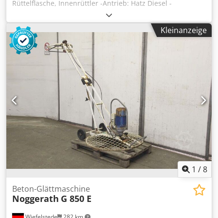
Rüttelflasche, Innenrüttler -Antrieb: Hatz Diesel -
Frequenzumrichter: -Rüttelflaschen: 2 Stück 1x
Rüttelflasche Ø 60 x 450 mm 1x Rüttelflasche Ø 50 x 450
Kleinanzeige
mm -Kabellänge: á 6 m -Abmessungen: 1550/800/H1150
mm -Gewicht: 220 kg Dedob A Ri Sepfx Al Ssck
1
/
8
Beton-Glättmaschine
Noggerath
G 850 E
Wiefelstede
282 km