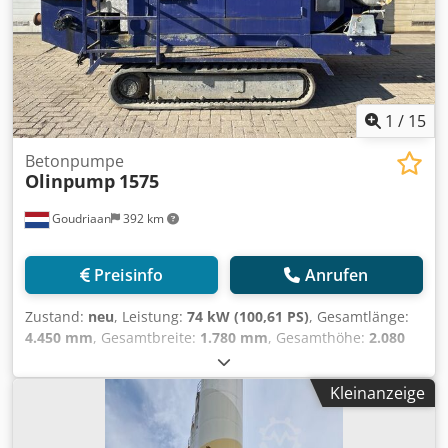
aus Holz und nicht mehr zu verwenden. Die Anlage wurde
seit 20 Jahren nicht betrieben und benötigt eine Revision.
Die Anlage wurde von 1995 bis 2005 betrieben.
Dokumentation vorhanden. Eine Besichtigung vor Ort ist
möglich. Die Anlage befindet sich in Portugal. Dedpjzh Ng
Tsfx Al Sjck
1
/
15
Betonpumpe
Olinpump
1575
Goudriaan
392 km
Preisinfo
Anrufen
Zustand:
neu
, Leistung:
74 kW (100,61 PS)
, Gesamtlänge:
4.450 mm
, Gesamtbreite:
1.780 mm
, Gesamthöhe:
2.080
mm
, Baujahr:
2005
, Verwendbares Material: Beton Dsdpoy
R Tx Iefx Al Sjck Leergewicht: 2.575 kg
Kleinanzeige