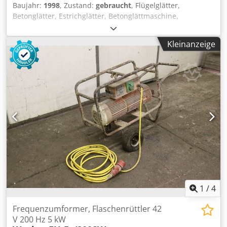
Baujahr:
1998
, Zustand:
gebraucht
, Flügelglätter,
Betonglätter, Estrichglätter, Betonglättmaschine,
Flügelglätter Dcsdeg T I Ndspfx Al Sjk -Hersteller:
Noggerath, Handgeführte Beton Glättmaschine Typ G 950
Kleinanzeige
E -Leistung: 2,4 kW -Tellerdurchmesser: 790 mm -
Transportabmessung: 1190/1000/H1410 mm -Gewicht: 87
kg
1
/
4
Frequenzumformer, Flaschenrüttler 42
V 200 Hz 5 kW