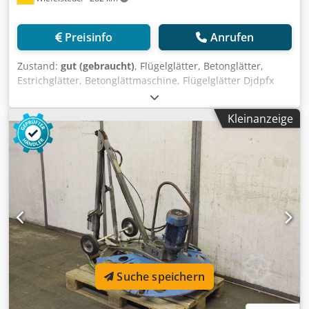
Preisinfo
Anrufen
Zustand:
gut (gebraucht)
, Flügelglätter, Betonglätter,
Estrichglätter, Betonglättmaschine, Flügelglätter Djdpfx
Aohabkyjl Sjck -Hersteller: Noggerath, Handgeführte Beton
Glättmaschine Typ G 850 E -Leistung: 2,4/1,5 kW /
Kleinanzeige
2820/1425 U/min -Tellerdurchmesser: 900 mm -
Transportabmessung: 1550/1000/H1130 mm -Gewicht: 88
kg
Suche speichern