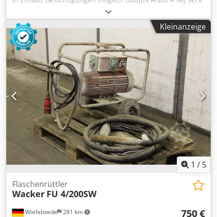
Kleinanzeige
1
/
5
Flaschenrüttler
Wacker
FU 4/200SW
750 €
Wiefelstede
281 km