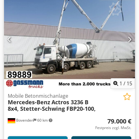
(hergestellt in Italien) Steuerungssystem: vollautomatisch
PC - PLC - Drucker Elektronische Ausrüstung: Siemens
Sonstige Ausrüstung und Zubehör: Italienisch
Unbegrenzte Anzahl von Benutzern und Fernzugriff
Installation und Inbetriebnahme des Systems liegen in
unserer Verantwortung. 7/24 DIENSTLEISTUNGEN. Export
von mehr als 1000 Betonmischanlagen in mehr als 90
Länder. * HOCHEFFIZIENTE PRODUKTION UND DOPPELTE *
EINFACHE WARTUNG * GEEIGNET FÜR DIE ARBEIT IN
RAUEN BEDINGUNGEN * RCC BETON
PRODUKTIONSKAPAZITÄT
1
/
15
Mobile Betonmischanlage
Mercedes-Benz
Actros 3236 B
8x4, Stetter-Schwing FBP20-100,
79.000 €
Bovenden
60 km
Festpreis zzgl. MwSt.