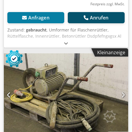
Festpreis zzgl. MwSt.
Anfragen
Anrufen
Zustand:
gebraucht
, Umformer für Flaschenrüttler,
Rüttelflasche, Innenrüttler, Betonrüttler Dsdpfefngxgsx Al
Seck -Hersteller: Wacker -Übergabe: im Ist-Zustand wie
besichtigt -Transportgestell Räder defekt, siehe Foto -
Kleinanzeige
Motor: 2,8 kW -Rüttelflasche: Länge 360 mm -
Schlauchlänge: 5 m -Abmessung: 1150/520/H690 mm -
Gewicht: 116 kg