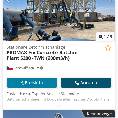
1
/
9
Stationäre Betonmischanlage
PROMAX Fix Concrete Batchin
Plant
S200 -TWN (200m3/h)
Czechia
386 km
Preisinfo
Anrufen
Zustand:
neu
, Typ der Anlage: Stationäre
Betonmischanlage mit Doppelwellenmischer Dsdpfx Alsflz
Ino Seck Anlagenkapazität: 200 m³ / Stunde
Frischbetonmischung Mischerkapazität: 7500/5000 l (5m³
Kleinanzeige
verdichteter Beton) Zentralschmieranlage Marke: ILC