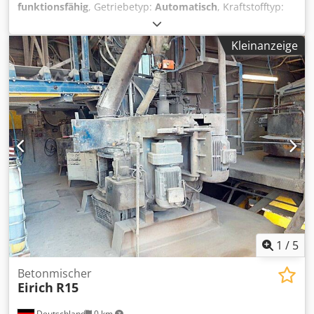
funktionsfähig
, Getriebetyp:
Automatisch
, Kraftstofftyp:
elektrisch
, Baujahr:
2020
, Wir bieten diese gebrauchte
MCF RF 1500 SS Mobile Betonmischanlage, Baujahr 2020,
Kleinanzeige
an. Dsdpfxszrgxbj Al Ssck Kapazität: 1000 l Wenn Sie
Rückfragen haben oder mehr Informationen benötigen,
schreiben Sie uns gerne eine Nachricht oder rufen uns an.
1
/
5
Betonmischer
Eirich
R15
Deutschland
0 km