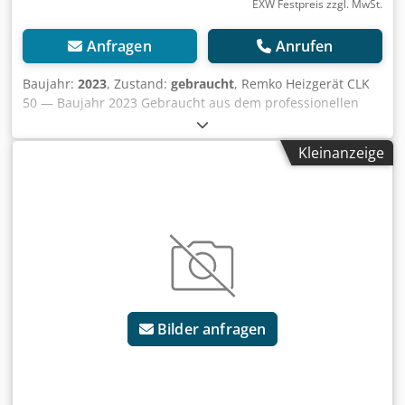
EXW Festpreis zzgl. MwSt.
Anfragen
Anrufen
Baujahr:
2023
, Zustand:
gebraucht
, Remko Heizgerät CLK
50 — Baujahr 2023 Gebraucht aus dem professionellen
Mietpark der Kurt König Baumaschinen GmbH, Einbeck.
Zustand & Hinweise: - Zustand: Gebraucht aus
Kleinanzeige
Vermietung, regelmäßig gewartet - Funktion: Voll
funktionsfähig - Das Produktbild zeigt ein vergleichbares
Gerät im Neuzustand — der tatsächliche Zustand weicht
entsprechend der Nutzungsdauer ab - Besichtigung in
37574 Einbeck nach Vereinbarung möglich Preis 3.000 EUR
zzgl. MwSt. | EXW Einbeck | Lieferung auf Anfrage
Dksdpoy Aa E Eofx Afxor
Bilder anfragen