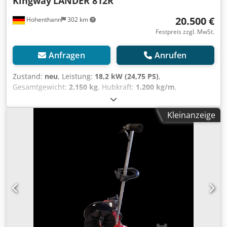
Kingway
LANDER 812R
20.500 €
Hohenthann
302 km
Festpreis zzgl. MwSt.
Anfragen
Anrufen
Zustand:
neu
, Leistung:
18,2 kW (24,75 PS)
,
Gesamtgewicht:
2.150 kg
, Hubkraft:
1.200 kg/m
,
Ausstattung:
Palettengabeln
, Dieses Inserat dient
ausschließlich zu Informationszwecken und stellt kein
Kleinanzeige
Angebot im rechtlichen Sinne dar. KINGWAY LANDER 812R
– Professioneller Hoflader | 1.200 kg Hubkraft | Kubota
Motor Der moderne KINGWAY LANDER 812R ist ein
kompakter und leistungsstarker Hoflader für den
professionellen Einsatz in Landwirtschaft, Baugewerbe,
Garten- und Landschaftsbau sowie auf Reiterhöfen und in
kommunalen Betrieben. Ausgestattet mit dem bewährten
Kubota D1105 Dieselmotor, hydrostatischem Fahrantrieb
sowie permanentem Allradantrieb überzeugt der LANDER
812R durch hohe Zuverlässigkeit, einfache Bedienung und
geringe Betriebskosten. Dank seiner kompakten