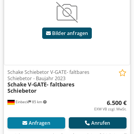
Sie uns gerne für aktuelle Fotos - Besichtigung in 37574
Einbeck nach Vereinbarung möglich Preis 3.300 EUR zzgl.
MwSt. | EXW Einbeck | Lieferung auf Anfrage
Bilder anfragen
Schake Schiebetor V-GATE- faltbares
Schiebetor - Baujahr 2023
Schake
V-GATE- faltbares
Schiebetor
6.500 €
Einbeck
85 km
EXW VB zzgl. MwSt.
Anfragen
Anrufen