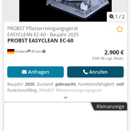
1
/
2
PROBST Pflasterreinigungsgerät
EASYCLEAN EC-60 - Baujahr 2025
PROBST
EASYCLEAN EC-60
2.900 €
Einbeck
85 km
EXW VB zzgl. MwSt.
Anfragen
Anrufen
Baujahr:
2025
, Zustand:
gebraucht
, Funktionsfähigkeit:
voll
funktionsfähig
, PROBST Pflasterreinigungsgerät
EASYCLEAN EC-60 EASYCLEAN EC-60 — Baujahr 2025
Gebraucht aus dem professionellen Mietpark der Kurt
Kleinanzeige
König Baumaschinen GmbH, Einbeck. Zustand & Hinweise:
- Zustand: Gebraucht aus Vermietung, regelmäßig
gewartet - Funktion: Voll funktionsfähig Dodpfjy A E N Asx
Afxokr - Produktbilder folgen — bei Interesse kontaktieren