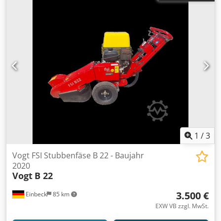
gewartet - Funktion: Voll funktionsfähig - Produktbilder
folgen — bei Interesse kontaktieren Sie uns gerne für
aktuelle Fotos - Besichtigung in 37574 Einbeck nach
Vereinbarung möglich Dkodpfx Aey A E R Hofxjr Preis 2.900
EUR zzgl. MwSt. | EXW Einbeck | Lieferung auf Anfrage
1
/
3
Vogt FSI Stubbenfäse B 22 - Baujahr
2020
Vogt
B 22
3.500 €
Einbeck
85 km
EXW VB zzgl. MwSt.