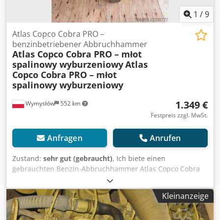
1
/
9
Atlas Copco Cobra PRO –
benzinbetriebener Abbruchhammer
Atlas Copco Cobra PRO – młot
spalinowy wyburzeniowy
Atlas
Copco Cobra PRO – młot
spalinowy wyburzeniowy
1.349 €
Wymysłów
552 km
Festpreis zzgl. MwSt.
Anfragen
Anrufen
Zustand:
sehr gut (gebraucht)
, Ich biete einen
gebrauchten Benzin-Abbruchhammer Atlas Copco Cobra
PRO an. Das Gerät stammt aus dem Jahr 2014 und wurde
in Schweden hergestellt. Das Modell Cobra PRO ist ein
Kleinanzeige
professioneller Benzin-Abbruchhammer, der für Bau-,
Straßen- und Abbrucharbeiten konzipiert ist. Er benötigt