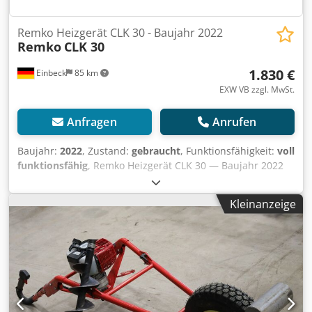
Remko Heizgerät CLK 30 - Baujahr 2022
Remko
CLK 30
1.830 €
Einbeck
85 km
EXW VB zzgl. MwSt.
Anfragen
Anrufen
Baujahr:
2022
, Zustand:
gebraucht
, Funktionsfähigkeit:
voll
funktionsfähig
, Remko Heizgerät CLK 30 — Baujahr 2022
Gebraucht aus dem professionellen Mietpark der Kurt
König Baumaschinen GmbH, Einbeck. Zustand & Hinweise:
Kleinanzeige
- Zustand: Gebraucht aus Vermietung, regelmäßig
gewartet Dkjdpfx Afey A E Sqexer - Funktion: Voll
funktionsfähig - Produktbilder folgen — bei Interesse
kontaktieren Sie uns gerne für aktuelle Fotos -
Besichtigung in 37574 Einbeck nach Vereinbarung möglich
Preis 2.700 EUR zzgl. MwSt. | EXW Einbeck | Lieferung auf
Anfrage