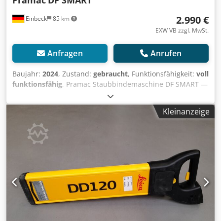
2.990 €
Einbeck
85 km
EXW VB zzgl. MwSt.
Anfragen
Anrufen
Baujahr:
2024
, Zustand:
gebraucht
, Funktionsfähigkeit:
voll
funktionsfähig
, Pramac Staubbindemaschine DF SMART —
Baujahr 2024 Gebraucht aus dem professionellen Mietpark
der Kurt König Baumaschinen GmbH, Einbeck. Der Dust
Kleinanzeige
Fighter DF Smart ist die kleinste
Staubniederschlagungseinheit der Fighter-Palette. Extrem
kompakt und mobil einsetzbar. Technische Daten:
Gewicht: 79 kg Zustand & Hinweise: - Zustand: Gebraucht
aus Vermietung, regelmäßig gewartet - Funktion: Voll
funktionsfähig - Die Produktbilder sind Beispielbilder und
zeigen das Gerät im Neuzustand — der tatsächliche
Zustand weicht entsprechend der Nutzungsdauer ab
Dedpfx Afoy A E Nvexjkr - Besichtigung in 37574 Einbeck
nach Vereinbarung möglich Preis 3.300 EUR zzgl. MwSt. |
EXW Einbeck | Lieferung auf Anfrage