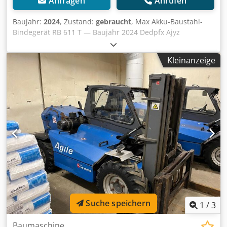
Anfragen
Anrufen
Baujahr:
2024
, Zustand:
gebraucht
, Max Akku-Baustahl-
Bindegerät RB 611 T — Baujahr 2024 Dedpfx Ajyz
Uqtofxekr Gebraucht aus dem professionellen Mietpark
der Kurt König Baumaschinen GmbH, Einbeck. Zustand &
Kleinanzeige
Hinweise: - Zustand: Gebraucht aus Vermietung,
regelmäßig gewartet - Funktion: Voll funktionsfähig - Das
Produktbild zeigt ein vergleichbares Gerät im Neuzustand
— der tatsächliche Zustand weicht entsprechend der
Nutzungsdauer ab - Besichtigung in 37574 Einbeck nach
Vereinbarung möglich Preis 1.990 EUR zzgl. MwSt. | EXW
Einbeck | Lieferung auf Anfrage
Suche speichern
1
/
3
Baumaschine