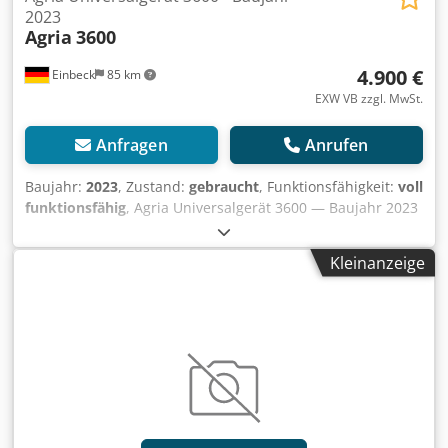
2023
Agria
3600
4.900 €
Einbeck
85 km
EXW VB zzgl. MwSt.
Anfragen
Anrufen
Baujahr:
2023
, Zustand:
gebraucht
, Funktionsfähigkeit:
voll
funktionsfähig
, Agria Universalgerät 3600 — Baujahr 2023
Gebraucht aus dem professionellen Mietpark der Kurt
König Baumaschinen GmbH, Einbeck. Zustand & Hinweise:
Kleinanzeige
- Zustand: Gebraucht aus Vermietung, regelmäßig
gewartet - Funktion: Voll funktionsfähig - Die Produktbilder
sind Beispielbilder und zeigen das Gerät im Neuzustand
— der tatsächliche Zustand weicht entsprechend der
Nutzungsdauer ab - Besichtigung in 37574 Einbeck nach
Vereinbarung möglich Dkodpfjy A E H Uex Afxsr Preis 4.900
EUR zzgl. MwSt. | EXW Einbeck | Lieferung auf Anfrage