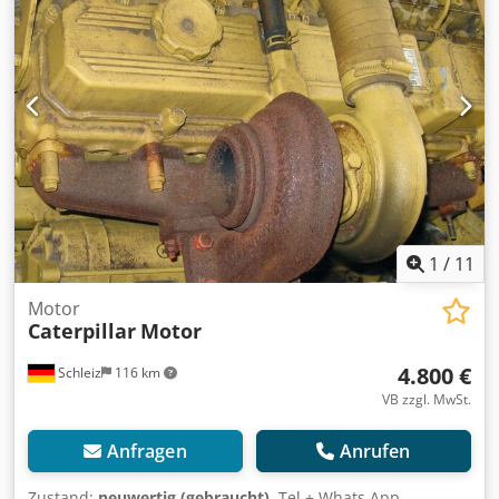
weder eine elektrische Stromversorgung noch einen
Kompressor, was ihn ideal für den Einsatz im Freien
macht. Der optische Zustand entspricht den Fotos –
normale Gebrauchsspuren, Kratzer und Abrieb.
Ausgestattet mit einem Arbeitsmeißel. Daten:
Dodpozkwdljfx Afxskr Hersteller: Atlas Copco Modell: Cobra
PRO Baujahr: 2014 Herstellungsland: Schweden Antrieb: 2-
Takt-Benzinmotor Anwendungsbereich: Beton-, Asphalt-,
Straßen- und Erdarbeiten Mobile Bauweise – benötigt
keinen Kompressor oder Netzanschluss.
1
/
11
Motor
Caterpillar
Motor
4.800 €
Schleiz
116 km
VB zzgl. MwSt.
Anfragen
Anrufen
Zustand:
neuwertig (gebraucht)
, Tel + Whats App