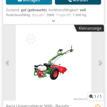
Anfragen
Anrufen
Zustand:
gut (gebraucht)
, Funktionsfähigkeit:
voll
funktionsfähig
, Baujahr:
2000
, Tragkraft:
1.500 kg
,
Plattformlänge:
3.300 mm
, Plattformbreite:
1.450 mm
, Gut
erhaltener GEDA-Bauaufzug aus Erstbesitz: –
Kleinanzeige
Zahnstangen-Bauaufzug GEDA 1500 Z/ZP – Bühne Typ B
mit 3,30 x 1,45 m – 1 Beladetüre, 1 Entladeklappe – für
max. 7 Personen und Lasten – Tragfähigkeit 1500 kg –
Hubgeschwindigkeit 12/30 m/min – Grundeinheit GEDA
1500 Z/ZP – Kabeltopf mit Schleppkabel ~50 m –
Fangvorrichtung Dkedpfx Asyfxdkjfxjr – Stahlmasten mit
Zahnstangen auf Anfrage – Mast-Wandhalterungen auf
Anfrage – Etageneinrichtungen auf Anfrage – mögliches
Zubehör siehe Fotos 9-11 – Baujahr 2000, Erstbesitz – guter
Zustand, wenig benutzt – Verkauf ab Standort Karlsruhe /
Süddeutschland – Besichtigung nach Absprache möglich
1
/
1
Agria Universalgerät 3600 - Baujahr