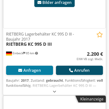
Bilder anfragen
RIETBERG Lagerbehälter KC 995 D III -
Baujahr 2017
RIETBERG
KC 995 D III
2.200 €
Einbeck
85 km
EXW VB zzgl. MwSt.
Anfragen
Anrufen
Baujahr:
2017
, Zustand:
gebraucht
, Funktionsfähigkeit:
voll
funktionsfähig
, RIETBERG Lagerbehälter KC 995 D III —
Baujahr 2017 Gebraucht aus dem professionellen Mietpark
der Kurt König Baumaschinen GmbH, Einbeck. Zustand &
Kleinanzeige
Hinweise: - Zustand: Gebraucht aus Vermietung,
regelmäßig gewartet - Funktion: Voll funktionsfähig -