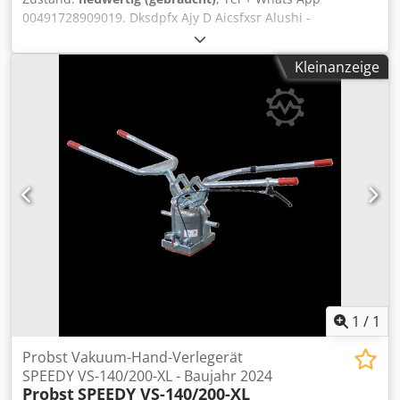
00491728909019. Dksdpfx Ajy D Aicsfxsr Alushi -
Industriestr 28 - 07907 Schleiz
Kleinanzeige
1
/
1
Probst Vakuum-Hand-Verlegerät
SPEEDY VS-140/200-XL - Baujahr 2024
Probst
SPEEDY VS-140/200-XL