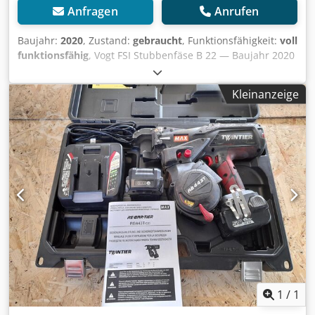
Anfragen
Anrufen
Baujahr:
2020
, Zustand:
gebraucht
, Funktionsfähigkeit:
voll
funktionsfähig
, Vogt FSI Stubbenfäse B 22 — Baujahr 2020
Gebraucht aus dem professionellen Mietpark der Kurt
König Baumaschinen GmbH, Einbeck. Zustand & Hinweise:
Kleinanzeige
- Zustand: Gebraucht aus Vermietung, regelmäßig
gewartet - Funktion: Voll funktionsfähig - Produktbilder
folgen — bei Interesse kontaktieren Sie uns gerne für
aktuelle Fotos Dksdpfsy A E E Rex Afxor - Besichtigung in
37574 Einbeck nach Vereinbarung möglich Preis 7.900 EUR
zzgl. MwSt. | EXW Einbeck | Lieferung auf Anfrage
1
/
1