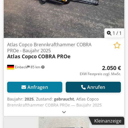
1
/
1
Atlas Copco Brennkrafthammer COBRA
PROe - Baujahr 2025
Atlas Copco
COBRA PROe
2.050 €
Einbeck
85 km
EXW Festpreis zzgl. MwSt.
Anfragen
Anrufen
Baujahr:
2025
, Zustand:
gebraucht
, Atlas Copco
Brennkrafthammer COBRA PROe — Baujahr 2025
Gebraucht aus dem professionellen Mietpark der Kurt
König Baumaschinen GmbH, Einbeck. Zustand & Hinweise:
Kleinanzeige
- Zustand: Gebraucht aus Vermietung, regelmäßig