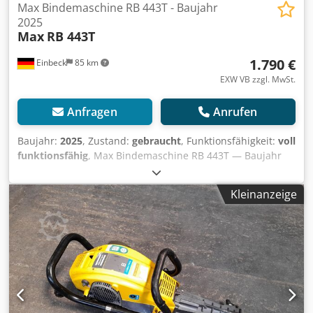
Max Bindemaschine RB 443T - Baujahr
2025
Max
RB 443T
1.790 €
Einbeck
85 km
EXW VB zzgl. MwSt.
Anfragen
Anrufen
Baujahr:
2025
, Zustand:
gebraucht
, Funktionsfähigkeit:
voll
funktionsfähig
, Max Bindemaschine RB 443T — Baujahr
2025 Gebraucht aus dem professionellen Mietpark der
Kurt König Baumaschinen GmbH, Einbeck. Zustand &
Kleinanzeige
Hinweise: - Zustand: Gebraucht aus Vermietung,
regelmäßig gewartet - Funktion: Voll funktionsfähig -
Produktbilder folgen — bei Interesse kontaktieren Sie uns
gerne für aktuelle Fotos Dkodpfxey A Haij Afxor -
Besichtigung in 37574 Einbeck nach Vereinbarung möglich
Preis 1.850 EUR zzgl. MwSt. | EXW Einbeck | Lieferung auf
Anfrage