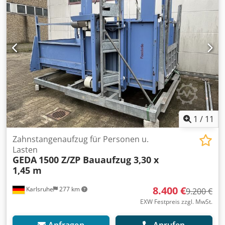
1
/
11
Zahnstangenaufzug für Personen u.
Lasten
GEDA
1500 Z/ZP Bauaufzug 3,30 x
1,45 m
8.400 €
Karlsruhe
277 km
9.200 €
EXW Festpreis zzgl. MwSt.