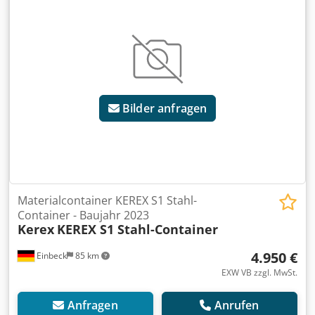
Produktbilder folgen — bei Interesse kontaktieren Sie uns
gerne für aktuelle Fotos Dsdpfey A E Tzox Afxokr -
Besichtigung in 37574 Einbeck nach Vereinbarung möglich
Preis 2.200 EUR zzgl. MwSt. | EXW Einbeck | Lieferung auf
Anfrage
Bilder anfragen
Materialcontainer KEREX S1 Stahl-
Container - Baujahr 2023
Kerex
KEREX S1 Stahl-Container
4.950 €
Einbeck
85 km
EXW VB zzgl. MwSt.
Anfragen
Anrufen