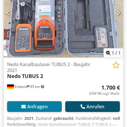
zzgl. MwSt. | EXW Einbeck | Lieferung auf Anfrage
1
/
1
Nedo Kanalbaulaser TUBUS 2 - Baujahr
2021
Nedo
TUBUS 2
1.700 €
Einbeck
85 km
EXW VB zzgl. MwSt.
Anfragen
Anrufen
Baujahr:
2021
, Zustand:
gebraucht
, Funktionsfähigkeit:
voll
funktionsfähig
, Nedo Kanalbaulaser TUBUS 2 TUBUS 2 —