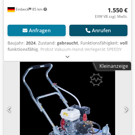
1.550 €
Einbeck
85 km
EXW VB zzgl. MwSt.
Anfragen
Anrufen
Baujahr:
2024
, Zustand:
gebraucht
, Funktionsfähigkeit:
voll
funktionsfähig
, Probst Vakuum-Hand-Verlegerät SPEEDY
VS-140/200-XL — Baujahr 2024 Gebraucht aus dem
professionellen Mietpark der Kurt König Baumaschinen
Kleinanzeige
GmbH, Einbeck. Zustand & Hinweise: Dodey A Hacopfx
Afxjkr - Zustand: Gebraucht aus Vermietung, regelmäßig
gewartet - Funktion: Voll funktionsfähig - Produktbilder
folgen — bei Interesse kontaktieren Sie uns gerne für
aktuelle Fotos - Besichtigung in 37574 Einbeck nach
Vereinbarung möglich Preis 1.900 EUR zzgl. MwSt. | EXW
Einbeck | Lieferung auf Anfrage