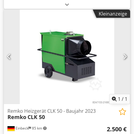
Baujahr 2021 Gebraucht aus dem professionellen Mietpark
der Kurt König Baumaschinen GmbH, Einbeck. Zustand &
Kleinanzeige
Hinweise: - Zustand: Gebraucht aus Vermietung,
regelmäßig gewartet - Funktion: Voll funktionsfähig
Dkodpfx Afjy A E Uxjxer - Produktbilder folgen — bei
Interesse kontaktieren Sie uns gerne für aktuelle Fotos -
Besichtigung in 37574 Einbeck nach Vereinbarung möglich
Preis 1.950 EUR zzgl. MwSt. | EXW Einbeck | Lieferung auf
Anfrage
1
/
1
Remko Heizgerät CLK 50 - Baujahr 2023
Remko
CLK 50
2.500 €
Einbeck
85 km