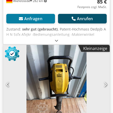
85 €
Wiefelstede
282 km
vorbehalten.
Festpreis zzgl. MwSt.
Anfragen
Anrufen
Zustand:
sehr gut (gebraucht)
, Patent-Hochmass Dedpjb A
H N Ssfx Afxjkr -Bedienungsanleitung -Makierwinkel
Kleinanzeige