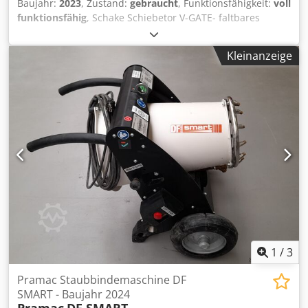
Baujahr:
2023
, Zustand:
gebraucht
, Funktionsfähigkeit:
voll
funktionsfähig
, Schake Schiebetor V-GATE- faltbares
Schiebetor V-GATE- faltbares Schiebetor — Baujahr 2023
Gebraucht aus dem professionellen Mietpark der Kurt
Kleinanzeige
König Baumaschinen GmbH, Einbeck. Zustand & Hinweise:
- Zustand: Gebraucht aus Vermietung, regelmäßig
gewartet - Funktion: Voll funktionsfähig Dodjy A E E Depfx
Afxekr - Produktbilder folgen — bei Interesse kontaktieren
Sie uns gerne für aktuelle Fotos - Besichtigung in 37574
Einbeck nach Vereinbarung möglich Preis 8.500 EUR zzgl.
MwSt. | EXW Einbeck | Lieferung auf Anfrage
1
/
3
Pramac Staubbindemaschine DF
SMART - Baujahr 2024
Pramac
DF SMART