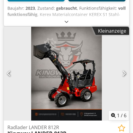
Baujahr:
2023
, Zustand:
gebraucht
, Funktionsfähigkeit:
voll
funktionsfähig
, Kerex Materialcontainer KEREX S1 Stahl-
Container KEREX S1 Stahl-Container — Baujahr 2023
Gebraucht aus dem professionellen Mietpark der Kurt
Kleinanzeige
König Baumaschinen GmbH, Einbeck. Zustand & Hinweise:
- Zustand: Gebraucht aus Vermietung, regelmäßig
gewartet - Funktion: Voll funktionsfähig Dedpfjy A E H Ijx
Afxskr - Produktbilder folgen — bei Interesse kontaktieren
Sie uns gerne für aktuelle Fotos - Besichtigung in 37574
Einbeck nach Vereinbarung möglich Preis 4.950 EUR zzgl.
MwSt. | EXW Einbeck | Lieferung auf Anfrage
1
/
6
Radlader LANDER 812R