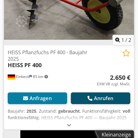
1
/
2
HEISS Pflanzfuchs PF 400 - Baujahr
2025
HEISS
PF 400
2.650 €
Einbeck
85 km
EXW VB zzgl. MwSt.
Anfragen
Anrufen
Baujahr:
2025
, Zustand:
gebraucht
, Funktionsfähigkeit:
voll
funktionsfähig
, HEISS Pflanzfuchs PF 400 — Baujahr 2025
Gebraucht aus dem professionellen Mietpark der Kurt
König Baumaschinen GmbH, Einbeck. Zustand & Hinweise:
Kleinanzeige
- Zustand: Gebraucht aus Vermietung, regelmäßig