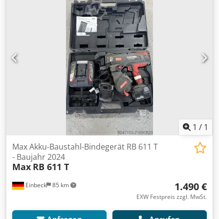
gewartet - Funktion: Voll funktionsfähig - Das Produktbild
zeigt ein vergleichbares Gerät im Neuzustand — der
tatsächliche Zustand weicht entsprechend der
Nutzungsdauer ab - Besichtigung in 37574 Einbeck nach
Vereinbarung möglich Dodpsy Aa Hiofx Afxokr Preis 2.400
EUR zzgl. MwSt. | EXW Einbeck | Lieferung auf Anfrage
1
/
1
Max Akku-Baustahl-Bindegerät RB 611 T
- Baujahr 2024
Max
RB 611 T
1.490 €
Einbeck
85 km
EXW Festpreis zzgl. MwSt.