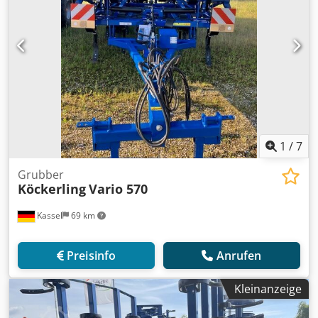
1
/
7
Grubber
Köckerling
Vario 570
Kassel
69 km
Preisinfo
Anrufen
Kleinanzeige