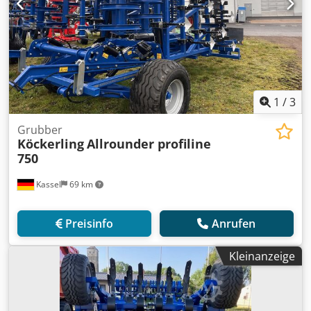
1
/
3
Grubber
Köckerling
Allrounder profiline
750
Kassel
69 km
Preisinfo
Anrufen
Kleinanzeige