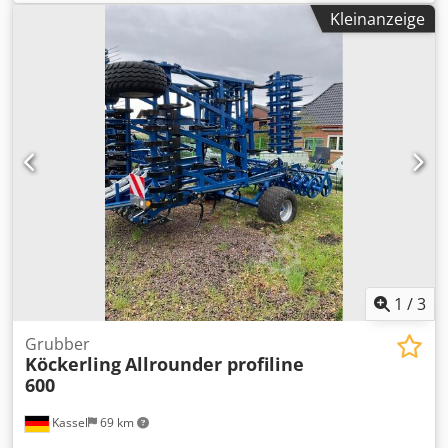
Kleinanzeige
1
/
3
Grubber
Köckerling
Allrounder profiline
600
Kassel
69 km