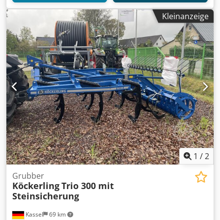
Kleinanzeige
1
/
2
Grubber
Köckerling
Trio 300 mit
Steinsicherung
Kassel
69 km