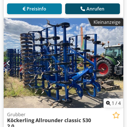
Preisinfo
Anrufen
Kleinanzeige
1
/
4
Grubber
Köckerling
Allrounder classic 530
2.0