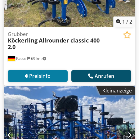
1
/
2
Grubber
Köckerling
Allrounder classic 400
2.0
Kassel
69 km
Preisinfo
Anrufen
Kleinanzeige