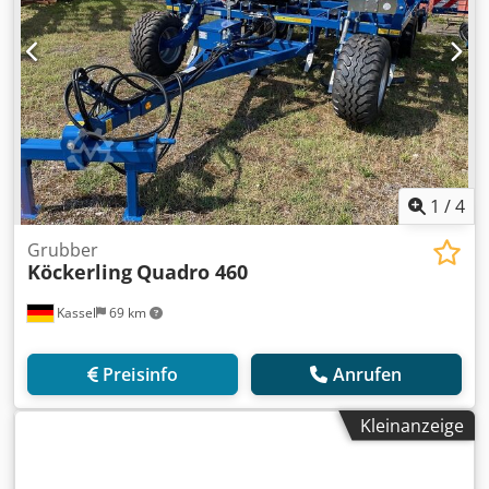
1
/
4
Grubber
Köckerling
Quadro 460
Kassel
69 km
Preisinfo
Anrufen
Kleinanzeige