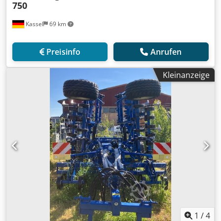
750
Kassel
69 km
Preisinfo
Anrufen
Kleinanzeige
1
/
4