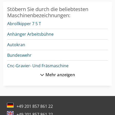
Stöbern Sie durch die beliebtesten
Maschinenbezeichnungen:
Abrollkipper 7 5 T
Anhänger Arbeitsbühne
Autokran
Bundeswehr
Cnc-Gravier- Und Fräsmaschine
Mehr anzeigen
Drahtricht- Und Abschneidemaschine
Enthaarungsmaschine Für Schweine
Felder G 380
+49 201 857 861 22
Gabelstapler Diesel
+49 201 857 861 22