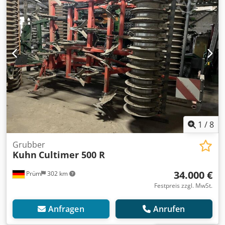
1
/
8
Grubber
Kuhn
Cultimer 500 R
34.000 €
Prüm
302 km
Festpreis zzgl. MwSt.
Anfragen
Anrufen