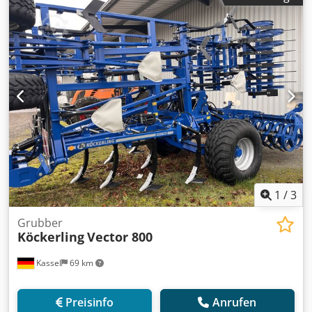
1
/
3
Grubber
Köckerling
Vector 800
Kassel
69 km
Preisinfo
Anrufen