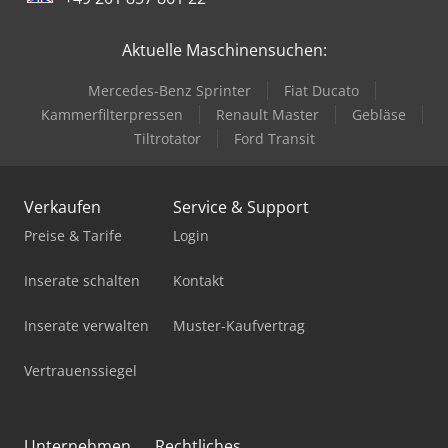
Gabelstapler Elektro
Aktuelle Maschinensuchen:
Gfk Tank
Mercedes-Benz Sprinter
Fiat Ducato
Holz Schredder
Kammerfilterpressen
Renault Master
Gebläse
Hubwagen Manuell
Tiltrotator
Ford Transit
Kipper Mit Kran
Verkaufen
Service & Support
Ladekran
Preise & Tarife
Login
Lkw Kipper
Inserate schalten
Kontakt
Mercdes 1113
Inserate verwalten
Muster-Kaufvertrag
Mini Traktor
Vertrauenssiegel
Mobiles Sägewerk
Pick-And-Place-Roboter
Unternehmen
Rechtliches