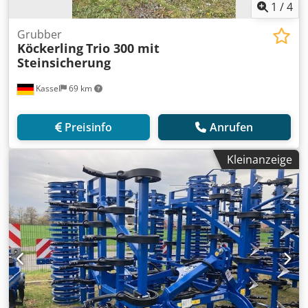
1
/
4
Grubber
Köckerling
Trio 300 mit
Steinsicherung
Kassel
69 km
Preisinfo
Anrufen
Kleinanzeige