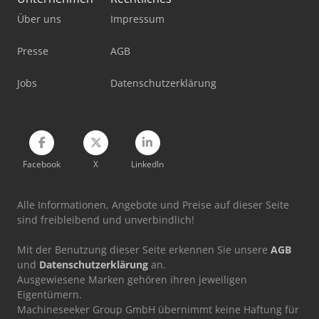
Standbodenbeutel-Füll- Und Verschließmaschine
Über uns
Impressum
Stromaggregat 20 Kva
Presse
AGB
Stromaggregat 200 Kva
Jobs
Datenschutzerklärung
Werkstatt-Auflösung
Werkzeug-Einstell- Und Messgerät
Facebook
X
LinkedIn
Alle Informationen, Angebote und Preise auf dieser Seite
sind freibleibend und unverbindlich!
Mit der Benutzung dieser Seite erkennen Sie unsere
AGB
und
Datenschutzerklärung
an.
Ausgewiesene Marken gehören ihren jeweiligen
Eigentümern.
Machineseeker Group GmbH übernimmt keine Haftung für