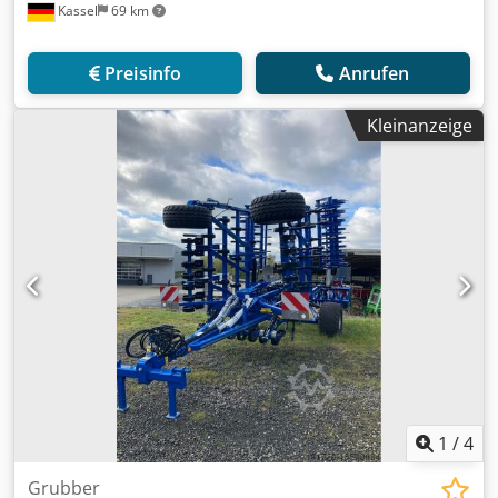
Kassel
69 km
Preisinfo
Anrufen
Kleinanzeige
1
/
4
Grubber