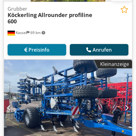
Grubber
Köckerling
Allrounder profiline
600
Kassel
69 km
Preisinfo
Anrufen
Kleinanzeige