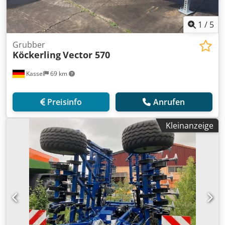
1
/
5
Grubber
Köckerling
Vector 570
Kassel
69 km
Preisinfo
Anrufen
Kleinanzeige