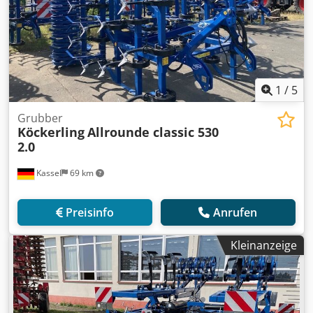
1
/
5
Grubber
Köckerling
Allrounde classic 530
2.0
Kassel
69 km
Preisinfo
Anrufen
Kleinanzeige