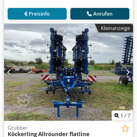
Preisinfo
Anrufen
Kleinanzeige
1
/
7
Grubber
Köckerling
Allrounder flatline