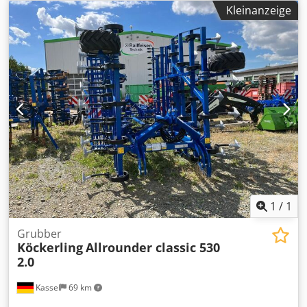
Kleinanzeige
1
/
1
Grubber
Köckerling
Allrounder classic 530
2.0
Kassel
69 km