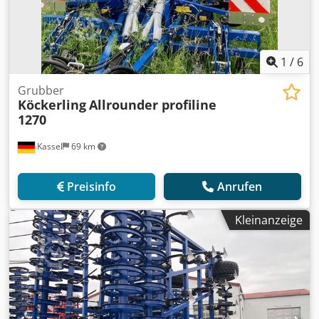
1
/
6
Grubber
Köckerling
Allrounder profiline
1270
Kassel
69 km
Preisinfo
Anrufen
Kleinanzeige