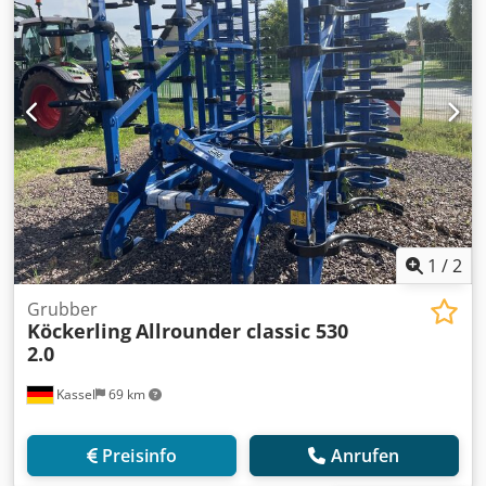
1
/
2
Grubber
Köckerling
Allrounder classic 530
2.0
Kassel
69 km
Preisinfo
Anrufen