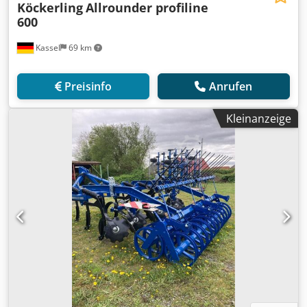
Köckerling
Allrounder profiline
600
Kassel
69 km
Preisinfo
Anrufen
Kleinanzeige