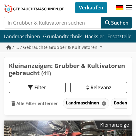
Verkaufen
Suchen
Landmaschinen
Grünlandtechnik
Häcksler
Ersatzteile
/ ... / Gebrauchte Grubber & Kultivatoren
Kleinanzeigen: Grubber & Kultivatoren
gebraucht
(41)
Filter
Relevanz
Landmaschinen
Bodenbear
Alle Filter entfernen
Kleinanzeige