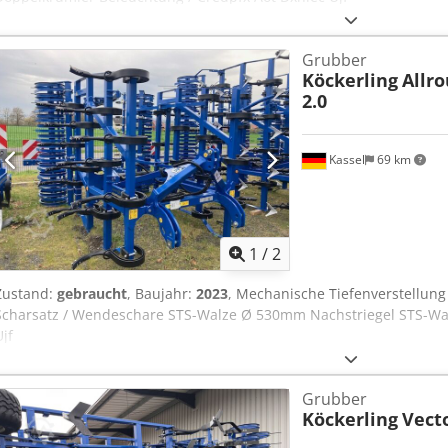
Grubber
Köckerling
Allro
2.0
Kassel
69 km
1
/
2
Zustand:
gebraucht
, Baujahr:
2023
, Mechanische Tiefenverstellung
Scharsatz / Wendeschare STS-Walze Ø 530mm Nachstriegel STS-Wal
Ujf
Grubber
Köckerling
Vect