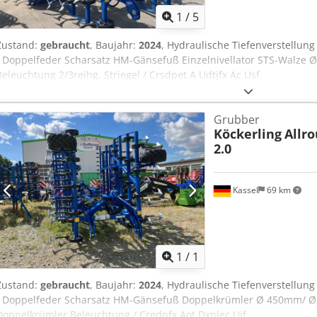
1
/
5
Zustand:
gebraucht
, Baujahr:
2024
, Hydraulische Tiefenverstellung
/ Doppelfeder Scharsatz HM-Gänsefuß Einzelnivellator STS-Walze 
Beleuchtung 2/3reihg. Striegel / Crsdpet A Udtjfx Ac Usf
Grubber
Köckerling
Allro
2.0
Kassel
69 km
Mehr Bilde
1
/
1
Zustand:
gebraucht
, Baujahr:
2024
, Hydraulische Tiefenverstellung
/ Doppelfeder Scharsatz HM-Gänsefuß Doppelkrümler Ø 450mm/ Ø35 
Doppelkrümler Beleuchtung / Credpfx Aot Dxnlec Ujf