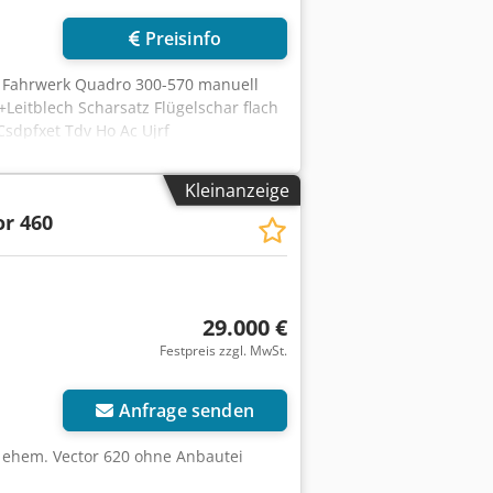
Preisinfo
, Fahrwerk Quadro 300-570 manuell
+Leitblech Scharsatz Flügelschar flach
sdpfxet Tdv Ho Ac Ujrf
Kleinanzeige
or 460
29.000 €
Festpreis zzgl. MwSt.
Anfrage senden
, ehem. Vector 620 ohne Anbautei