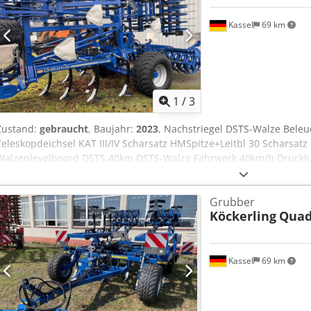
Kassel
69 km
1
/
3
Zustand:
gebraucht
, Baujahr:
2023
, Nachstriegel DSTS-Walze Beleu
Teleskopdeichsel KAT III/IV Scharsatz HMSpitze+Leitbl 30 Scharsatz 
Walzenlevelboard DSTS 40km DSTS-Walze Fahrwerk 40km/h Drucklu
Nec Uorf
Grubber
Köckerling
Quad
Kassel
69 km