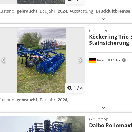
Zustand:
gebraucht
, Baujahr:
2024
, Ausstattung:
Druckluftbremse
,
Grubber
Köckerling
Trio 
Steinsicherung
Kassel
69 km
1
/
4
Zustand:
gebraucht
, Baujahr:
2024
,
Grubber
Dalbo
Rollomax