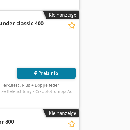
Kleinanzeige
under classic 400
Mehr Bilder anfragen
Preisinfo
 Herkulesz. Plus + Doppelfeder
ze Beleuchtung / Crsdpfotrdmbjx Ac
Kleinanzeige
or 800