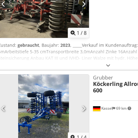
1
/
8
Zustand:
gebraucht
, Baujahr:
2023
, _____Verkauf im Kundenauftrag
5mArbeitstiefe 5-35 cmTransportbreite 3,0mAnzahl Zinke 16Anza
Steinsicherung Anbau KAT III und IVHD- Liner Walze mit hydr. Höhe
Leistungsbedarf min 300 PS,Lagerort:null Cedpfx Aezdmumec Uorf
Grubber
Köckerling
Allro
600
Kassel
69 km
1
/
4