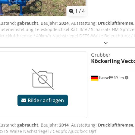
1
/
4
Zustand:
gebraucht
, Baujahr:
2024
, Ausstattung:
Druckluftbremse
Tiefeneinstellung Teleskopdeichsel Kat III/IV / Scharsatz HM-Spritze
Druckluftbremse / 40km/h Nachstriegel DSTS-Walze Beleuchtung / C
Grubber
Köckerling
Vect
Kassel
69 km
Bilder anfragen
Zustand:
gebraucht
, Baujahr:
2014
, Ausstattung:
Druckluftbremse
DSTS-Walze Nachstriegel / Cedpfx Ajucqfxoc Ujrf