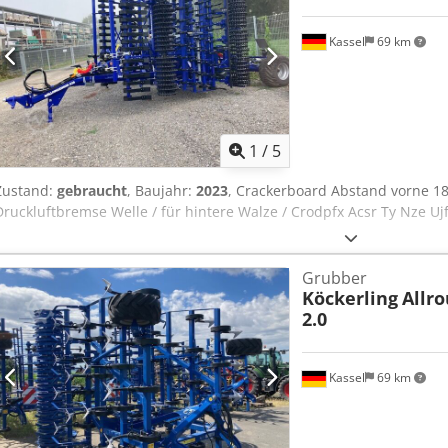
Kassel
69 km
1
/
5
Zustand:
gebraucht
, Baujahr:
2023
, Crackerboard Abstand vorne 18
Druckluftbremse Welle / für hintere Walze / Crodpfx Acsr Ty Nze Uj
Grubber
Köckerling
Allro
2.0
Kassel
69 km