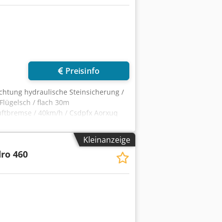
Preisinfo
chtung hydraulische Steinsicherung /
Flügelsch / flach 30m
ftbremse / 40km/h / Csdpfx Aorxuq
Kleinanzeige
ro 460