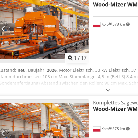
Wood-Mizer
WM
Koło
578 km
1
/
17
Zustand:
neu
, Baujahr:
2026
, Motor Elektrisch, 30 kW Elektrisch, 3
Stammdurchmesser: 105 cm Max. Stammlänge: 4,5 m (Bett S) 8,4 m (
(Sonderanfertigung) Abstand zwischen den Rollen: 90 cm Max. Schni
Ausstattung des Sägekopfes Vorrichtung zur automatischen Einstell
Industrieller SPS-Controller mit Automatikmodus Vertikalfahrweg de
Komplettes Sägewer
Horizontalfahrweg des Sägekopfes: Elektrisch Sägeblattführungsarm:
Wood-Mizer
WM
Sägeblattreinigungsanlage: Automatische Ölnebel-Schmierung mit
Sägeblatt-Spannsystem: Elektrohydraulisch mit Druckspeicher Entr
Durchmesser der Späneabsaugöffnung: 150 mm (6") Eigenschaften
zur automatischen Brettförderung Zusätzliche Optionen: Laser Säg
Koło
578 km
75 mm (Standard) 100 mm 120 mm Führungsräder Durchmesser: 8