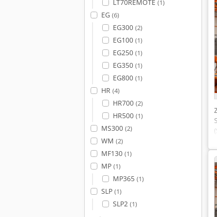
LT70REMOTE
(1)
EG
(6)
EG300
(2)
EG100
(1)
EG250
(1)
EG350
(1)
EG800
(1)
HR
(4)
HR700
(2)
HR500
(1)
MS300
(2)
WM
(2)
MF130
(1)
MP
(1)
MP365
(1)
SLP
(1)
SLP2
(1)