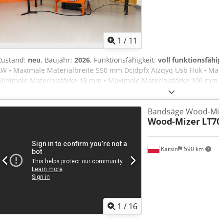
1
/
11
Zustand:
neu
, Baujahr:
2026
, Funktionsfähigkeit:
voll funktionsfähi
kW • Maximale Materialbreite 550 mm Dcjdpfx Ajzqyq Usb Hok • Ma
Minimale Materialstärke 18 mm • Maximale Materialstärke 100 mm 
Minimale Schnittbreite 6 cm (Abrichtsäge), 2 cm (Kreissäge) • 5 Kre
beweglich • Einstellbare Vorschubgeschwindigkeit 0-20 m/min • Kom
Bandsäge Wood-Miz
Auslaufband • Gerät zur automatischen Einstellung der Schnittpar
Wood-Mizer
LT7
Karsin
590 km
1
/
16