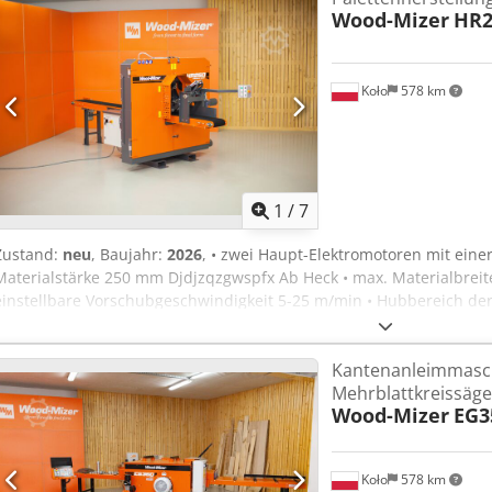
Wood-Mizer
HR2
Koło
578 km
1
/
7
Zustand:
neu
, Baujahr:
2026
, • zwei Haupt-Elektromotoren mit einer
Materialstärke 250 mm Djdjzqzgwspfx Ab Heck • max. Materialbreit
einstellbare Vorschubgeschwindigkeit 5-25 m/min • Hubbereich de
der oberen Säge 20-190 • minimaler Abstand zwischen den Sägen 
pneumatische Sprühdüsen • hydraulische Sägenspannung • manuell
Kantenanleimmasch
Raddurchmesser 710 mm • Auslauf- bzw. Abstelltisch mit einer Län
Mehrblattkreissäg
Wood-Mizer
EG3
Koło
578 km