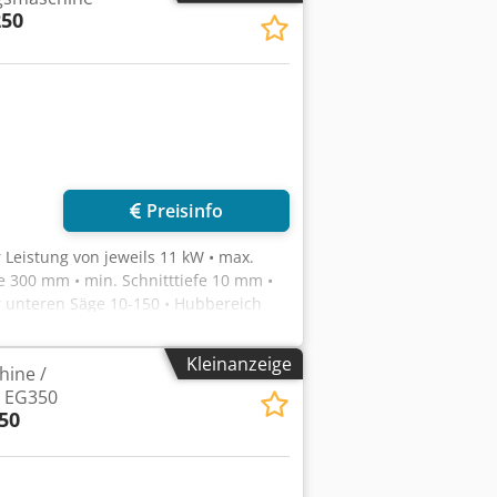
50
Preisinfo
 Leistung von jeweils 11 kW • max.
e 300 mm • min. Schnitttiefe 10 mm •
r unteren Säge 10-150 • Hubbereich
15 mm • Sägeschmierung –
e Positionierungsvorrichtung •
Kleinanzeige
ine /
ge von 2,5 m • doppelte Anpressrollen
e EG350
50