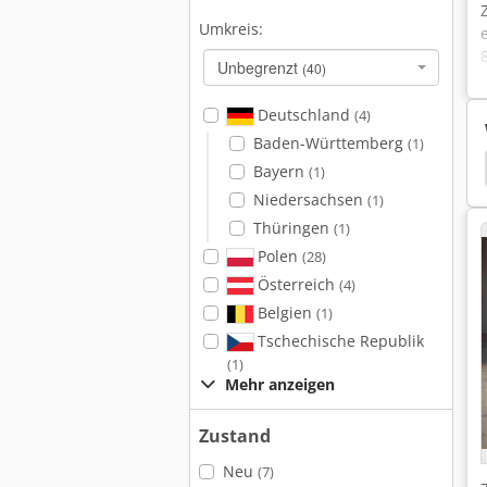
Umkreis:
Unbegrenzt
(40)
Deutschland
(4)
Baden-Württemberg
(1)
r Lt20
Sägewerk
Gitterboxen Für Brennholz
Bayern
(1)
Niedersachsen
(1)
Thüringen
(1)
Polen
(28)
Österreich
(4)
Belgien
(1)
Tschechische Republik
(1)
Mehr anzeigen
Zustand
Neu
(7)