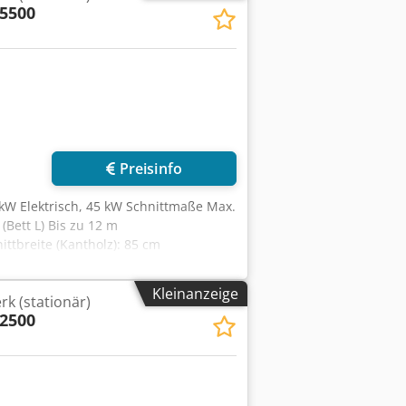
5500
Preisinfo
7 kW Elektrisch, 45 kW Schnittmaße Max.
Bett L) Bis zu 12 m
ttbreite (Kantholz): 85 cm
ung der Schnittstärke (Setworks):
s Sägekopfes: Elektrisch (Servomotor)
Kleinanzeige
k (stationär)
 Elektrisch (joystickgesteuert)
2500
 pneumatischer Unterstützung
indungsvorrichtung: Optional
 des Sägekopfes Vier Kameras System
eblatt Länge: 6270 mm Breite: 50 mm
00 mm Typ: Ohne Riemen Material: