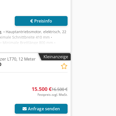
Preisinfo
g
, • Hauptantriebsmotor, elektrisch, 22
ximale Schnittbreite 410 mm •
• Minimale Brettlänge 800 mm •
issägen – 4 feststehend und 1
plett mit zwei Lasern • Ein- und
Kleinanzeige
er LT70, 12 Meter
ameter (Setworks)
0
15.500 €
16.500 €
Festpreis zzgl. MwSt.
Anfrage senden