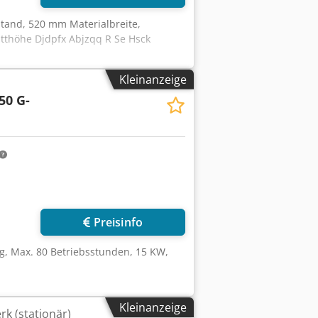
tand, 520 mm Materialbreite,
tthöhe Djdpfx Abjzqq R Se Hsck
Kleinanzeige
50 G-
Mehr Bilder anfragen
Preisinfo
, Max. 80 Betriebsstunden, 15 KW,
Kleinanzeige
k (stationär)