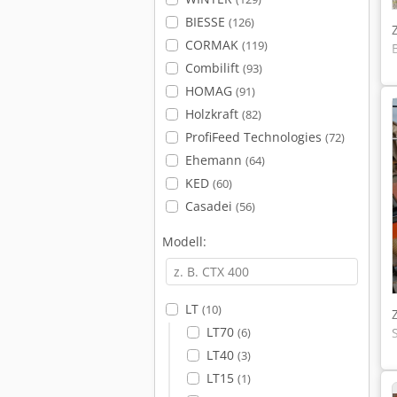
BIESSE
(126)
CORMAK
(119)
Combilift
(93)
HOMAG
(91)
Holzkraft
(82)
ProfiFeed Technologies
(72)
Ehemann
(64)
KED
(60)
Casadei
(56)
Modell:
LT
(10)
LT70
(6)
LT40
(3)
LT15
(1)