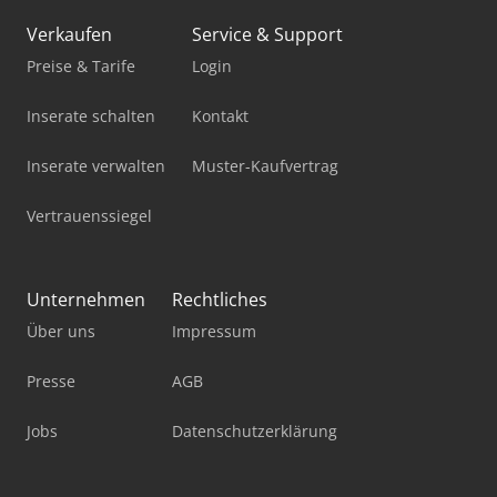
Holzkraft Vps 2241 Vr Ed
Verkaufen
Service & Support
Holzkraft Vps 2251 Vr Ed
Preise & Tarife
Login
Holzkraft Vsa 38 L
Inserate schalten
Kontakt
Holzkraft Vsa 48 L
Inserate verwalten
Muster-Kaufvertrag
Hurco Vmx 24 I
Vertrauenssiegel
Hurco Vmx 84 I
Panhans 680/200
Unternehmen
Rechtliches
Über uns
Impressum
Valon Kone Vk26Mx
Vollmer Cp 650
Presse
AGB
Vollmer Qxd 250
Jobs
Datenschutzerklärung
Vollmer Schärfmaschine