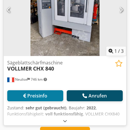
1
/
3
Sägeblattschärfmaschine
VOLLMER
CHX 840
Neulise
746 km
Preisinfo
Anrufen
Zustand:
sehr gut (gebraucht)
, Baujahr:
2022
,
Funktionsfähigkeit:
voll funktionsfähig
, VOLLMER CHX840
Schärfmaschine für Hartmetall-Kreissägeblätter Maschine
aus dem Jahr 2022 Automatisches Schärfen von Vorder-