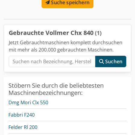
Suche speichern
und Rückseite für Sägeblätter von 80 bis 840 mm Betrieb
mit Öl und verstärkter Pumpe Absaugung von Ölnebel
Manuelles Löschsystem Crodpfx Aezpg Ukopvof
Auffangwanne unter der Maschine Vorrichtung zum
Schärfen von Stecheisen Mehrfacetten-
Gebrauchte Vollmer Chx 840
(1)
Zahnprofilprogramm (freie Programmierung)
Automatisches, akustisches Nullpunkt-Erkennungssystem
Jetzt Gebrauchtmaschinen komplett durchsuchen
Planscheibenschleifscheibe, Rückenschleifscheibe,
mit mehr als 200.000 gebrauchten Maschinen.
Zentrierringe, automatischer Sägeblatt-Halter Transport,
Lieferung und Schulung möglich
Suchen
Stöbern Sie durch die beliebtesten
Maschinenbezeichnungen:
Dmg Mori Clx 550
Fabbri F240
Felder Rl 200