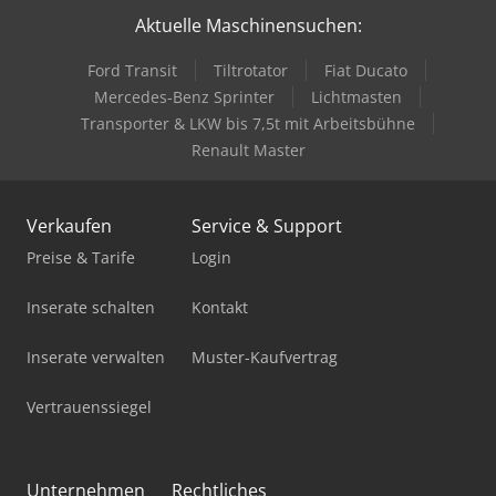
Aktuelle Maschinensuchen:
Holzkraft Vsa 400 Dc
Ford Transit
Tiltrotator
Fiat Ducato
Holzkraft Vsa 48 L
Mercedes-Benz Sprinter
Lichtmasten
Jaespa Msu 4
Transporter & LKW bis 7,5t mit Arbeitsbühne
Renault Master
Kubota Kx016-4
Kubota Kx018-4
Verkaufen
Service & Support
Kuper Swt Xl
Preise & Tarife
Login
Langzauner Lzk-4
Inserate schalten
Kontakt
Masterwood Tf 100 2.0
Inserate verwalten
Muster-Kaufvertrag
Panhans 334/20
Vertrauenssiegel
Scheppach Ts 4000
Unicraft Ssk 4
Unternehmen
Rechtliches