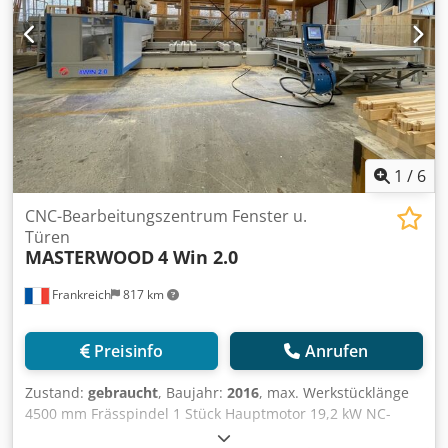
1
/
6
CNC-Bearbeitungszentrum Fenster u.
Türen
MASTERWOOD
4 Win 2.0
Frankreich
817 km
Preisinfo
Anrufen
Zustand:
gebraucht
, Baujahr:
2016
, max. Werkstücklänge
4500 mm Frässpindel 1 Stück Hauptmotor 19,2 kW NC-
Bearbeitungszentrum MASTERWOOD 4 WIN 2.0 mit