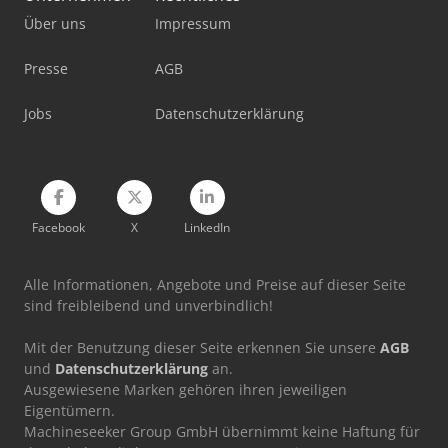
Über uns
Impressum
Weima Wl 4
Weima Wl 6
Presse
AGB
Wood Mizer
Jobs
Datenschutzerklärung
Wood Mizer Lt 40
Facebook
X
LinkedIn
Alle Informationen, Angebote und Preise auf dieser Seite
sind freibleibend und unverbindlich!
Mit der Benutzung dieser Seite erkennen Sie unsere
AGB
und
Datenschutzerklärung
an.
Ausgewiesene Marken gehören ihren jeweiligen
Eigentümern.
Machineseeker Group GmbH übernimmt keine Haftung für