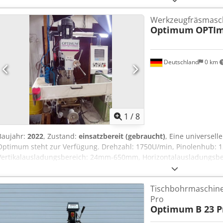
Maschinenabmessungen X/Y/Z: ca. 1655mm/1590mm/1955mm, Gewicht
Werkzeugfräsmasc
Ort ist möglich. Djdpfsztdtxjx Apveck
Optimum
OPTIm
Deutschland
0 km
1
/
8
Baujahr:
2022
, Zustand:
einsatzbereit (gebraucht)
, Eine universel
Optimum steht zur Verfügung. Drehzahl: 1750U/min, Pinolenhub: 
Vertikalausladungsbereich: 24mm-650mm, Horizontalausladungsb
Kreuztischabstand: 60mm-390mm, Bohrleistung Stahl: 30mm, max
max. Schaftfräserdurchmesser: 25mm, Kreuztischdimensionen X/
Tischbohrmaschine
Tischbelastung: 160kg, Verfahrweg X/Y/Z: 580mm/200mm/340mm, 
Pro
Maschinendimensionen X/Y/Z: ca. 1300mm/1100mm/2200mm, Gewich
Optimum
B 23 P
vorhanden. Eine Besichtigung vor Ort ist möglich. Dcodpfezq Ecvsx