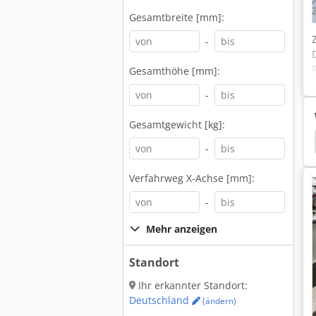
Gesamtbreite [mm]:
-
Gesamthöhe [mm]:
-
Gesamtgewicht [kg]:
rgonomic 320.258 Dgh
Bomar Proficut 275.230 Dg
-
Verfahrweg X-Achse [mm]:
-
Mehr anzeigen
Standort
Ihr erkannter Standort:
Deutschland
(ändern)