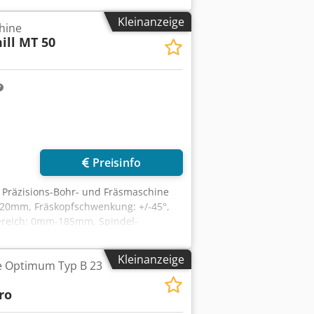
: ca. 832kg. Eine Besichtigung vor
Kleinanzeige
hine
ill MT 50
Preisinfo
le Präzisions-Bohr- und Fräsmaschine
120mm, Fräskopfschwenkung: +/-45°,
ereich: 0mm-185mm, Spindel-
. Messerkopfdurchmesser: 100mm,
Y: 1000mm/240mm, max.
Kleinanzeige
 Optimum Typ B 23
Vorschub X: 720mm/min,
t: ca. 900kg. Dokumentation
ro
 Apvsk