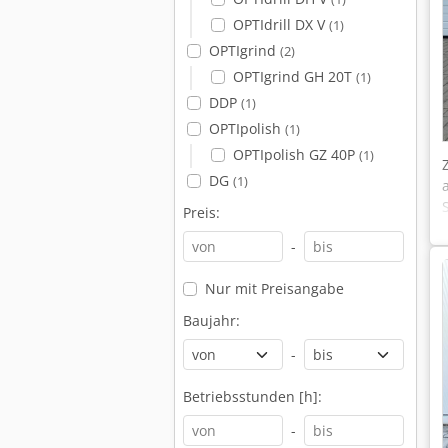
OPTIdrill DX V
(1)
OPTIgrind
(2)
OPTIgrind GH 20T
(1)
DDP
(1)
OPTIpolish
(1)
OPTIpolish GZ 40P
(1)
DG
(1)
Preis:
-
Nur mit Preisangabe
Baujahr:
-
Betriebsstunden [h]:
-