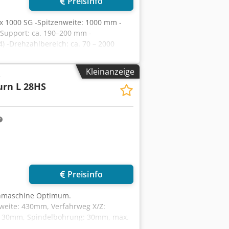
Preisinfo
 1000 SG -Spitzenweite: 1000 mm -
Support: ca. 190–200 mm -
 -Drehzahlbereich: ca. 70 – 2000
hneiden: metrisch und zöllig möglich -
tstockaufnahme: MK3 -Spindelaufnahme:
Kleinanzeige
e
scheiben -Multifix mit 1 Stahlhalter -
urn L 28HS
 1,9x0,7x1,5 Meter / Gewicht 700Kg
r anfragen
Preisinfo
ehmaschine Optimum.
weite: 430mm, Verfahrweg X/Z:
: 30mm, Spindelbohrung: 30mm, max.
NUMERIK 808D ADVANCED.