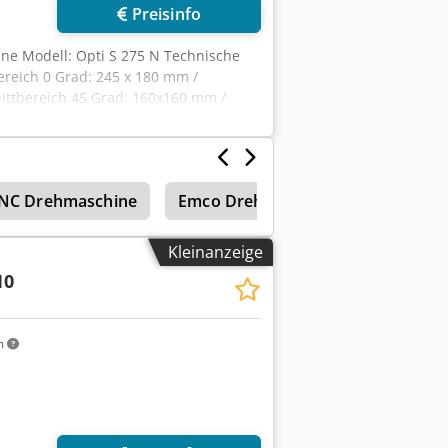
Preisinfo
ne Modell: Opti S 275 N Technische
reich 0 Grad: 245 x 180 mm /
ittbereich 45 Grad: 160x160 mm /
fxsztcyde Apvjk Schnittbereich 60
hub: stufenlos einstellbar
NC Drehmaschine
Emco Drehmaschine
Index C1
Kleinanzeige
10
m