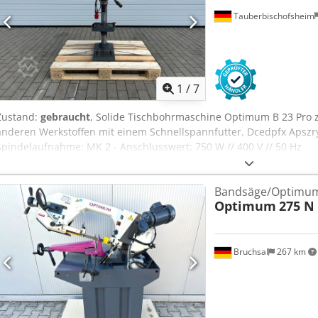
Tauberbischofsheim
1
/
7
Zustand:
gebraucht
, Solide Tischbohrmaschine Optimum B 23 Pro 
anderen Werkstoffen mit einem Schnellspannfutter. Dcedpfx Apszry
Spindelaufnahme: MK 2 - Anschlusswert: 750 W // 400 V // 50 Hz
Bandsäge/Optimum
Optimum
275 N
Bruchsal
267 km