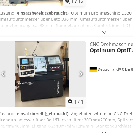
1
/
12
Zustand:
einsatzbereit (gebraucht)
, Optimum Drehmaschine D330 x
Umlaufdurchmesser über Bett: 330 mm -Umlaufdurchmesser über 
Spindelbohrung: ca. 38 mm -Spindelaufnahme: Camlock (meist D1-4)
U/min (stufig) -Vorschübe: längs und plan, automatisch -Gewindesc
Motorleistung: ca. 1,5 – 2,2 kW -Spannung: 400 V / 3 Phasen -Rei
CNC Drehmaschin
MK5 -Arbeitsleuchte -Dreibackenfutter -13x Planscheiben/Mitnehmer
Optimum
OptiT
Maschinenfüße -Futterschutz Abmaße: Dcodpfsztdv Tex Apvek LxBxH
Deutschland
0 km
Mehr Bilde
1
/
1
Zustand:
einsatzbereit (gebraucht)
, Angeboten wird eine CNC-Dr
Drehdurchmesser über Bett/Planschlitten: 300mm/200mm, Spitzen
145mm/465mm, Eilgang X/Z: 10m/min/12m/min, Stangendurchlass
Drehzahl: 4000U/min, Werkzeugplätze: 6, Steuerung: Siemens SI