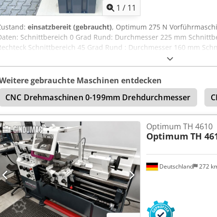
1
/
11
Zustand:
einsatzbereit (gebraucht)
, Optimum 275 N Vorführmaschi
Daten: Schnittbereich 0 Grad Rund: Durchmesser 225 mm Schnittbe
Rechteck Schnittbereich 45 Grad Rund : Durchmesser 160 mm Schn
Rechteck Schnittbereich 60 Grad Rund: Durchmesser 100 mm Dcsdp
Grad: 100x100 mm / Rechteck Heben des Sägebügels: manuell Vorsc
Weitere gebrauchte Maschinen entdecken
CNC Drehmaschinen 0-199mm Drehdurchmesser
C
Optimum TH 4610
Optimum
TH 46
Deutschland
272 k