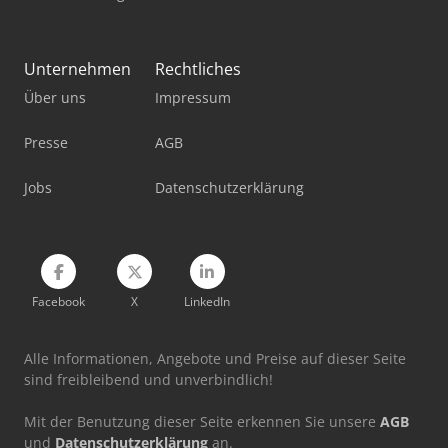
Okuma Lt2000 Ex
Okuma Ma-400Ha
Unternehmen
Rechtliches
Über uns
Impressum
Okuma Mb-4000H
Okuma Mcr-A5Cii
Presse
AGB
Okuma Multus U3000
Jobs
Datenschutzerklärung
Okuma Multus U4000
Facebook
X
LinkedIn
Alle Informationen, Angebote und Preise auf dieser Seite
sind freibleibend und unverbindlich!
Mit der Benutzung dieser Seite erkennen Sie unsere
AGB
und
Datenschutzerklärung
an.