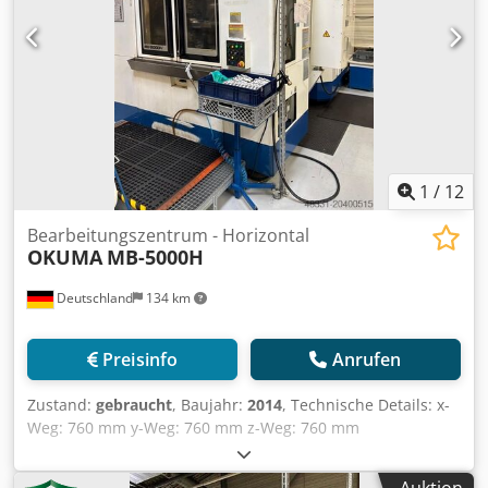
1
/
12
Bearbeitungszentrum - Horizontal
OKUMA
MB-5000H
Deutschland
134 km
Preisinfo
Anrufen
Zustand:
gebraucht
, Baujahr:
2014
, Technische Details: x-
Weg: 760 mm y-Weg: 760 mm z-Weg: 760 mm
Credpfxsxrwpdj Al Tef Gesamtleistungsbedarf: 43 kW
Maschinengewicht ca.: 11,5 t Raumbedarf ca.: 2,7 x 4,73 x