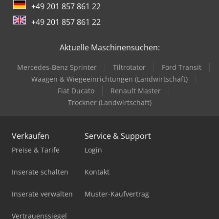
+49 201 857 861 22
Makino D500
+49 201 857 861 22
Matsuura H.plus-300
Aktuelle Maschinensuchen:
Matsuura H.plus-405
Mercedes-Benz Sprinter
Tiltrotator
Ford Transit
Mazak Multiplex 6200-Ii
Waagen & Wiegeeinrichtungen (Landwirtschaft)
Mazak Multiplex 6300-Ii
Fiat Ducato
Renault Master
Trockner (Landwirtschaft)
Okuma 2Sp-150H
Okuma Genos L2000-E
Verkaufen
Service & Support
Okuma Genos L3000-E
Preise & Tarife
Login
Okuma Genos M560-V-E
Inserate schalten
Kontakt
Okuma Lb2000 Ex Ii
Inserate verwalten
Muster-Kaufvertrag
Okuma Lb3000 Ex Ii
Vertrauenssiegel