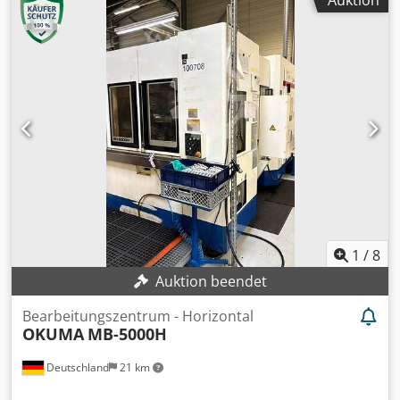
Auktion
2,87 m max. Belastung des Tisches: 500 kg
1
/
8
Auktion beendet
Bearbeitungszentrum - Horizontal
OKUMA
MB-5000H
Deutschland
21 km