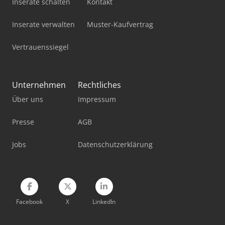
Inserate schalten
Kontakt
Gildemeister Ctx 310 V3
Inserate verwalten
Muster-Kaufvertrag
Gildemeister Ctx 400
Vertrauenssiegel
Gildemeister Ctx 420 Linear
Gildemeister Ctx 420 Linear V6
Unternehmen
Rechtliches
Über uns
Impressum
Gildemeister Ctx 500
Gildemeister Ctx Alpha 300
Presse
AGB
Gildemeister Mf Sprint 65
Jobs
Datenschutzerklärung
Gildemeister Sprint 65 Linear
Facebook
X
LinkedIn