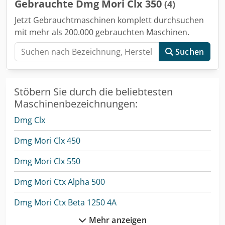
Gebrauchte Dmg Mori Clx 350
(4)
A2-6 Spindelbohrung D73 mm Durchlass 51 mm
Antriebsleistung 16,5/11 kW Revolver 12-fach (mit innerer
Jetzt Gebrauchtmaschinen komplett durchsuchen
Kühlmittelzufuhr) Aufnahme VDI30 C Achse
mit mehr als 200.000 gebrauchten Maschinen.
programmierbar Reitstockhülse Morse 4 Reitstockweg 550
mm Bewegung hydraulisch Strombedarf 28 kVA Gewicht ca
Suchen
4400 kg Abmessungen (mit Spaeneförderer) 2800 (3680) x
1780 x 1850 mm Zubehör, Ausstattung Dedpfx Aeyr I A
Aofxokr - D210 mm SMW hydraulischen Spannfutter mit
Stöbern Sie durch die beliebtesten
D65 Durchlass (Spindel gesperrt) - Spaeneförderer
(Förderband) - Kühlmittelanlage - C+Y Achsen -
Maschinenbezeichnungen:
Eingebauter Werkzeugmessarm - Reitstock - Handbücher
Dmg Clx
Dmg Mori Clx 450
Dmg Mori Clx 550
Dmg Mori Ctx Alpha 500
Dmg Mori Ctx Beta 1250 4A
Mehr anzeigen
Dmg Mori Ctx Beta 1250 Tc