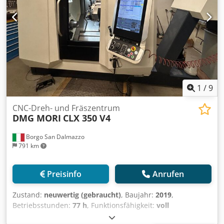
1
/
9
CNC-Dreh- und Fräszentrum
DMG MORI
CLX 350 V4
Borgo San Dalmazzo
791 km
Preisinfo
Anrufen
Zustand:
neuwertig (gebraucht)
, Baujahr:
2019
,
Betriebsstunden:
77 h
, Funktionsfähigkeit:
voll
funktionsfähig
, Drehlänge:
540 mm
, Drehdurchmesser