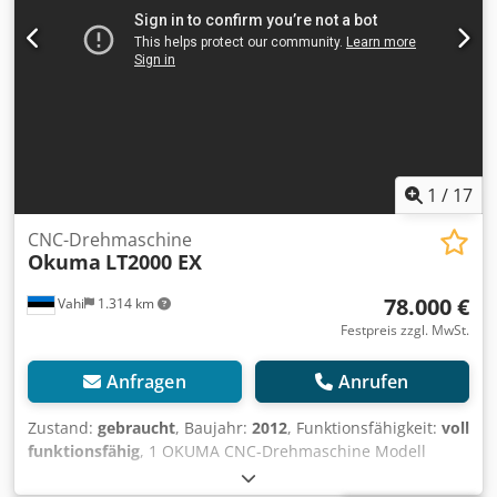
1
/
17
CNC-Drehmaschine
Okuma
LT2000 EX
78.000 €
Vahi
1.314 km
Festpreis zzgl. MwSt.
Anfragen
Anrufen
Zustand:
gebraucht
, Baujahr:
2012
, Funktionsfähigkeit:
voll
funktionsfähig
, 1 OKUMA CNC-Drehmaschine Modell
LT2000EX-2M1Y mit OSPP200LA CNC-Steuerung, inkl. CE-