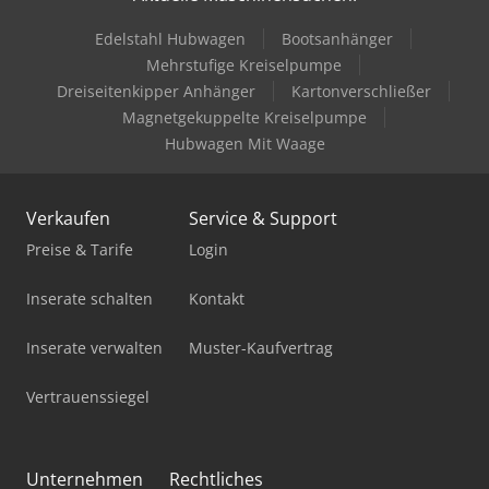
Edelstahl Hubwagen
Bootsanhänger
Mazak Multiplex 6200-Ii Y
Mehrstufige Kreiselpumpe
Mazak Multiplex 6300-Ii
Dreiseitenkipper Anhänger
Kartonverschließer
Magnetgekuppelte Kreiselpumpe
Okuma 2Sp-150H
Hubwagen Mit Waage
Okuma Genos L2000-E
Verkaufen
Service & Support
Okuma Genos L3000-E
Preise & Tarife
Login
Okuma Genos M560-V-E
Inserate schalten
Kontakt
Okuma Lb2000 Ex Ii
Inserate verwalten
Muster-Kaufvertrag
Okuma Lb3000 Ex Ii
Vertrauenssiegel
Okuma Ma-400Ha
Okuma Mb-4000H
Unternehmen
Rechtliches
Okuma Mb-5000H