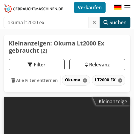
Verkaufen
Suchen
Kleinanzeigen: Okuma Lt2000 Ex
gebraucht
(2)
Filter
Relevanz
Okuma
LT2000 EX
L
Alle Filter entfernen
Kleinanzeige