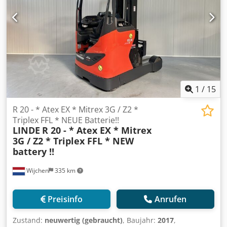
1
/
15
R 20 - * Atex EX * Mitrex 3G / Z2 *
Triplex FFL * NEUE Batterie!!
LINDE
R 20 - * Atex EX * Mitrex
3G / Z2 * Triplex FFL * NEW
battery !!
Wijchen
335 km
Preisinfo
Anrufen
Zustand:
neuwertig (gebraucht)
, Baujahr:
2017
,