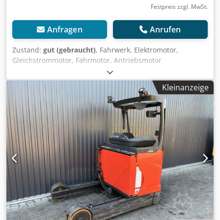
Festpreis zzgl. MwSt.
Anfragen
Anrufen
Zustand:
gut (gebraucht)
, Fahrwerk, Elektromotor,
Gleichstrommotor, Fahrmotor, Antriebsmotor
Komissionierstapler, Antriebsrad Elektrohubwagen -
Hersteller: Linde, Fahrwerk aus Elektro-Stapler R20 -Typ:
Kleinanzeige
R20 2503 -Radaufnahme: Lochkreis Ø 115 mm M14 -
Einzelkomponenten: siehe Fotos -Abmessungen:
560/460/220 mm -Gewicht: 36 kg Crjdpfx Agsxlccpotjf