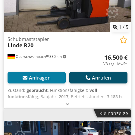
Bundesrepublik möglich. Kontaktieren Sie uns!---- Wir
sprechen folgende Sprachen: deutsch, englisch und
russisch!---- Keine Haftung für Druck & Schreibfehler,
Änderungen, Zwischenverkauf und Irrtümer vorbehalten!--
--Wer sind wir ? Leible Nutzfahrzeuge ist ein
1
/
5
Familienunternehmen mit Sitz in Kehl am Rhein. Durch
unsere langjährige Erfahrung in den Bereichen
Schubmaststapler
Linde
R20
Aufbereitung und Vertrieb von Nutzfahrzeugen sind wir
ein zuverlässiger Partner für Kunden weltweit. Die
16.500 €
Oberschweinbach
330 km
besondere Stärke von Leible Nutzfahrzeuge liegt im
Vertrieb von neuen und gebrauchten Nutzfahrzeugen. Auf
VB zzgl. MwSt.
11.000 qm² finden sich eine Vielzahl von Fahrzeugen.
Unsere Unternehmensphilosophie ist gekennzeichnet von
Anfragen
Anrufen
Fairness und Seriosität. Da uns die Kundenzufriedenheit
sehr am Herzen liegt bieten wir unseren Kunden ein
Zustand:
gebraucht
, Funktionsfähigkeit:
voll
ausgezeichnetes Rundum-Servicepaket und stellen ihnen
funktionsfähig
, Baujahr:
2017
, Betriebsstunden:
3.183 h
,
einen kompetenten Ansprechpartner zur Seite, der sie
Tragkraft:
2.000 kg
, Hubhöhe:
6.655 mm
, Kraftstofftyp:
beim Kauf oder Verkauf von Fahrzeugen begleitet.
elektrisch
, Masttyp:
Triplex
, Bauhöhe:
2.880 mm
,
Kleinanzeige
Überzeugen Sie sich selbst! Unser Service für Sie: Beladen
Antriebsart:
Elektro
, Schubmaststapler Masttyp: Triplex
von Fahrzeugen Gerne helfen wir Ihnen beim Beladen
Zustand: Einsatzbereit und voll funktionsfähig Zustand
ihrer gekauften Fahrzeuge. Organisieren von
Technisch: gut Cedpfx Aju Ac Sasgtjrf Seitenschieber,
Spezialtransporten Gerne helfen wir ihnen beim
Frontscheibe, Halbkabine,