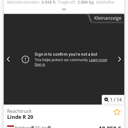
Betriebsstunden:
3.928 h
, Tragkraft:
2.000 kg
, Hubhöhe:
6.850 mm
, Kraftstofftyp:
elektrisch
, Masttyp:
Triplex
,
Bauhöhe:
2.970 mm
, Marke + Typ: LINDE R 20 - * EX *
Kleinanzeige
Mitrex 3G / Zone 2 Ausführung: 3F6850
Identifikationsnummer: 24122.5213 Kategorie: Gebraucht
Mast: 3F6850 Bauhöhe: 2970 mm Hubhöhe: 6850 mm
Tragfähigkeit: 2000 kg Baujahr: 27 Crjdpjzq Uaqjfx Agtof
Betriebsstunden: 3928 Stunden Kapazität: Komplett NEU *
48V/775Ah * Baujahr 2026 Optionen: * EX * Mitrex !!!!!
System = ATEX 24 / 34 / EU Gasgruppe = IIB Typ 3G - Ex d
IIB T3 GB (zugelassen für Zone 2) Temperaturklasse = T3
(200°C)
1
/
14
Reachtruck
Linde
R 20
Apeldoorn
331 km