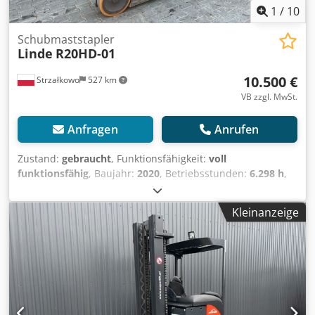
1
/
10
Schubmaststapler
Linde
R20HD-01
10.500 €
Strzałkowo
527 km
VB zzgl. MwSt.
Anfragen
Anrufen
Zustand:
gebraucht
, Funktionsfähigkeit:
voll
funktionsfähig
, Baujahr:
2020
, Betriebsstunden:
6.298 h
,
Tragkraft:
2.000 kg
, Hubhöhe:
8.555 mm
, Freihub:
2.401
mm
, Kraftstofftyp:
elektrisch
, Masttyp:
Triplex
, Bauhöhe:
Kleinanzeige
3.530 mm
, Antriebsart:
Elektro
, Schubmaststapler ISO
Klasse: ISO Klasse 2 = 1.000 - 2.500 kg Masttyp: Triplex
Zustand: Einsatzbereit und voll funktionsfähig Zustand
Technisch: gut Batterie Volt: 48V Batterie Baujahr: 2020
Beschreibung: Reachforks Seitenschieber,
Zinkenverstellgerät, Credpfxjzgp Tks Agtef 3. Ventil, 4.
Ventil,