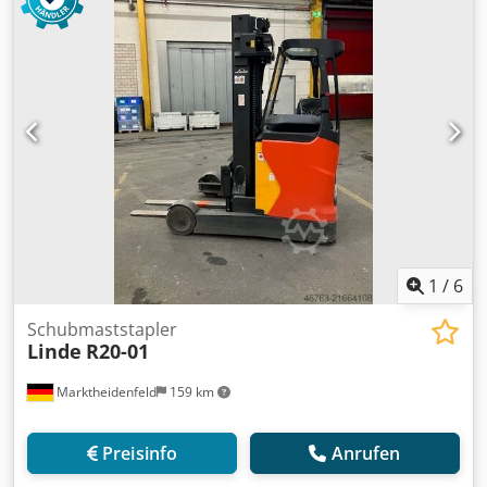
Klasse: ISO Klasse 2 = 1.000 - 2.500 kg Masttyp: Triplex
Zustand: Einsatzbereit und voll funktionsfähig Zustand
Technisch: sehr gut Bereifung vorne Zustand: Neu
Bereifung hinten Zustand: Neu Csdpew Hvgasfx Agtorf
Batterie Volt: 48V Batterie Baujahr: 2022 Seitenschieber, 3.
Ventil,
1
/
6
Schubmaststapler
Linde
R20-01
Marktheidenfeld
159 km
Preisinfo
Anrufen