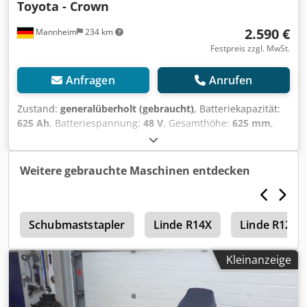
Toyota - Crown
Jungheinrich EFG 220 Jungheinrich EFG 222 Jungheinrich
EFG 316 Jungheinrich EFG 318 Jungheinrich EFG 320
2.590 €
Mannheim
234 km
Jungheinrich EFG DF 16L Jungheinrich EFG V 20
Jungheinrich EFG VAC 320 Toyota 7FBEF16 Toyota 7FBEF18
Festpreis zzgl. MwSt.
Toyota 7FBEF20 Toyota 8FBE16T Toyota 8FBE18T Toyota
8FBE20T Blgkcdacpxv Toyota 8FBEK18T Toyota 8FBMT18
Anfragen
Anrufen
Toyota 8FBMT20 Toyota/BT CBE 2.0 Caterpillar EP 16/20
Caterpillar EP20PN Cesab B320A Hyster J1.6XNT Hyster
Zustand:
generalüberholt (gebraucht)
, Batteriekapazität:
J1.8XNT Hyster J2.0XN LOC E20 Mitsubishi FB16PNT
625 Ah
, Batteriespannung:
48 V
, Gesamthöhe:
625 mm
,
Mitsubishi FB20PN Mitsubishi FB20PNT Steinbock-Boss
Gesamtlänge:
827 mm
, Gesamtbreite:
627 mm
, Getestete
KE20 Gängige Batteriegrößen verfügbar, gerne anfragen.
Staplerbatterie für Ihren Stapler - 48V 5PZS 625AH - DIN A
Transport möglich.
+ 1 Jahr Gewährleistung + inkl. Aquamatik + inkl.
Weitere gebrauchte Maschinen entdecken
Endableiter & Stecker REMA 320 (andere Stecker können
bei Bedarf verbaut werden) + Kapazität: min. 90-100% (C5
Kapazitätsprotokoll wird bei der Auslieferung beigelegt) +
p
Auslieferungsjahr 2024 Abmessungen: Länge 827 mm
Schubmaststapler
Linde R14X
Linde R12B
Breite 627 mm Höhe 625 mm Gewicht: ca. 860 kg Passend
für folgende Modelle und weitere: Linde E15 S- 355-00
Kleinanzeige
Linde E16 - 324-00 Linde E16 - 386-00 Linde E16 - 386-02 -
seitlicher Wechsel Linde E16 C - 1275-00 Linde E16 C - 335-
00 Linde E16 L - 335-00 Linde E16 P - 1275-00 Linde E16 P -