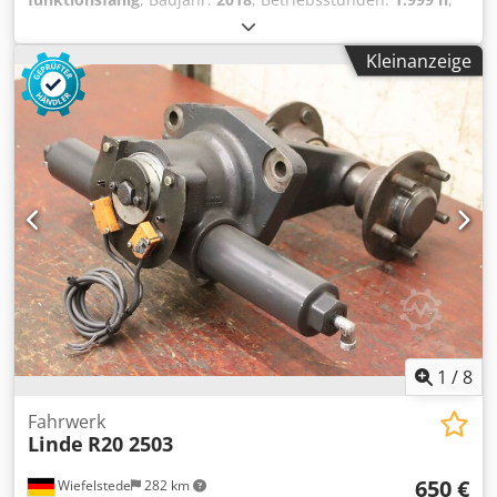
Transport möglich.
Tragkraft:
2.000 kg
, Kraftstofftyp:
elektrisch
, Antriebsart:
Elektro
, Niederhubwagen Zustand: Einsatzbereit und voll
Kleinanzeige
funktionsfähig Zustand Technisch: gut Crodpfx Aewkx
Rcjgtef
1
/
8
Fahrwerk
Linde
R20 2503
650 €
Wiefelstede
282 km