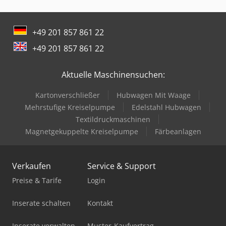
Linde H 30
+49 201 857 861 22
Linde H 50
+49 201 857 861 22
Linde H20D
Aktuelle Maschinensuchen:
Linde H20T
Kartonverschließer
Hubwagen Mit Waage
Linde L 10
Mehrstufige Kreiselpumpe
Edelstahl Hubwagen
Linde L 12
Textildruckmaschinen
Magnetgekuppelte Kreiselpumpe
Färbeanlagen
Linde L 14
Linde L 16
Verkaufen
Service & Support
Linde L20
Preise & Tarife
Login
Linde N20
Inserate schalten
Kontakt
Linde P20
Inserate verwalten
Muster-Kaufvertrag