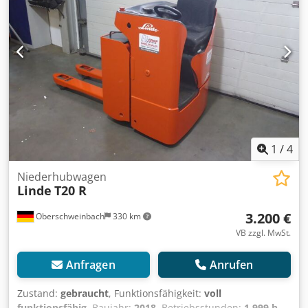
386-00 Linde E16 P - 386-02 - seitlicher Wechsel Linde E18 -
335-00 Linde E18 - 386-00 Linde E18 - 386-02- seitlicher
Wechsel Linde E18 C - 335-00 Linde E20 L - 386-00 Linde EG
16-1275-02 - seitlicher Wechsel Linde EG16 H -1275-02 -
seitlicher Wechsel Linde EG16 P -1275-02 - seitlicher
Wechsel Linde EG16 PH -1275-02 - seitlicher Wechsel Linde
EG20 PH -1275-02 - seitlicher Wechsel Linde T30 R - 143-00
Still R20-15 Still R20-16 Still R20-18 Still RX20-15
Jungheinrich EFG Serie Jungheinrich EFG 18 Jungheinrich
EFG 216 Jungheinrich EFG 216 k Jungheinrich EFG 218
Jungheinrich EFG 218 k Jungheinrich EFG 316 Jungheinrich
1
/
4
EFG 316 k Jungheinrich EFG 318 Jungheinrich EFG 318 k
Niederhubwagen
Jungheinrich EFG DF 16 Jungheinrich EFG DF V16 Toyota
Linde
T20 R
7FBE15 Toyota 7FBEF15 Toyota 8FBEK16T Toyota 8FBEK18T
Toyota /BT CB 1600 Crown SC1018 Crown SC3240 -1.8
3.200 €
Oberschweinbach
330 km
Crown 5340 - 1 Crsdpfxey Rnmme Agtjf Caterpillar EP
VB zzgl. MwSt.
16CPNT Caterpillar EP 16CPN Caterpillar EP 16C Caterpillar
EP18CPNT Cesab Blitz 416 Daewoo B16X-5 Clark GEX 18/20S
Clark GTX18 Clark GTX20S Doca7H Hyster J1.8XNT Komatsu
Anfragen
Anrufen
FB18M Mitsubishi FB16 Nichiyu FBT15P Nichiyu FBT15P-75
Nissan G1N1 TX16 OM-Pimespo-Fiat XE 18 Yale ERP 16VT
Zustand:
gebraucht
, Funktionsfähigkeit:
voll
Gängige Batteriegrößen verfügbar, gerne anfragen.
funktionsfähig
, Baujahr:
2018
, Betriebsstunden:
1.999 h
,