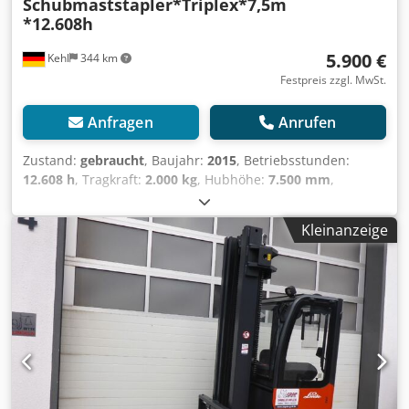
Schubmaststapler*Triplex*7,5m
*12.608h
5.900 €
Kehl
344 km
Festpreis zzgl. MwSt.
Anfragen
Anrufen
Zustand:
gebraucht
, Baujahr:
2015
, Betriebsstunden:
12.608 h
, Tragkraft:
2.000 kg
, Hubhöhe:
7.500 mm
,
Kraftstofftyp:
elektrisch
, Getriebetyp:
Automatisch
,
Ausstattung:
Kabine, Kopfschutz
, Linde Stapler R20-01
Kleinanzeige
Seitenstapler FIN: F03145 * 12.608,4 Betriebsstunden *
Reifen V+H Vollgummi * Triplexmast Cjdpfxowiky Tj Agtorf
* Hubhöhe 7.500mm * Tragkraft 2,0 t Sonstiges * 1
Vorbesitzer Neue Hauptuntersuchungen /
Sicherheitsprüfungen oder Gewichts-
Ablastungen/Auflastungen sind auf Anfrage möglich.
Gerne sind wir Ihnen beim Besorgen von Ausfuhr-/
Überführungskennzeichen behilflich, ebenso ist eine
Überführung ihrer gekauften Fahrzeuge innerhalb der