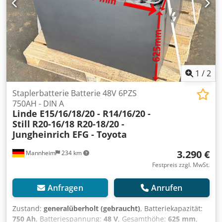
Batterie Baujahr: 2017 Batterie Zustand: 60 - 80%
Beschreibung: Übergabe mit neuer FEM 4.004 Prüfung
inkl. Prüfbuch Bei weiteren Fragen rufen Sie uns gerne an.
Wir haben neben diesem Modell noch ca. 150 andere
Flurförderfahrzeuge an Lager. Besuchen Sie unsere
Homepage fleischmann-foerdertechnik Leasing &
Finanzierung sowie eine Lieferung zu günstigen
1
/
2
Konditionen fragen wir gerne für Sie an. Eine
Inzahlungnahme von Linde Geräten ist ebenfalls möglich –
Staplerbatterie Batterie 48V 6PZS
auch ohne dass Sie ein Gerät bei uns erwerben.
750AH - DIN A
Linde E15/16/18/20 - R14/16/20 -
Ausgewiesene Betriebsstunden wurden zum Stand des
Still
R20-16/18 R20-18/20 -
Einstelldatums abgelesen Zwischenverkauf, Änderungen
Jungheinrich EFG - Toyota
und Irrtümer vorbehalten Seitenschieber, 4. Ventil frei bis
Gabelträger 3. Ventil, 4. Ventil, Dachabdeckung, Safety
3.290 €
Mannheim
234 km
Light,
Festpreis zzgl. MwSt.
Anfragen
Anrufen
Zustand:
generalüberholt (gebraucht)
, Batteriekapazität:
750 Ah
, Batteriespannung:
48 V
, Gesamthöhe:
625 mm
,