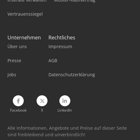
Linde R 16
Vertrauenssiegel
Linde R20
Linde R20G
Unternehmen
Rechtliches
Über uns
Impressum
Linde T20
Linde T20S
Presse
AGB
Linde V
Jobs
Datenschutzerklärung
Linde W20
Facebook
X
LinkedIn
Alle Informationen, Angebote und Preise auf dieser Seite
sind freibleibend und unverbindlich!