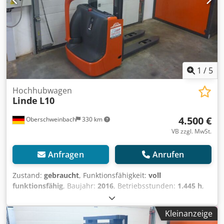
1
/
5
Hochhubwagen
Linde
L10
4.500 €
Oberschweinbach
330 km
VB zzgl. MwSt.
Anfragen
Anrufen
Zustand:
gebraucht
, Funktionsfähigkeit:
voll
funktionsfähig
, Baujahr:
2016
, Betriebsstunden:
1.445 h
,
Tragkraft:
1.000 kg
, Hubhöhe:
2.924 mm
, Kraftstofftyp:
elektrisch
, Masttyp:
Simplex
, Bauhöhe:
2.015 mm
,
Kleinanzeige
Antriebsart:
Elektro
, Hochhubwagen Masttyp: Standard