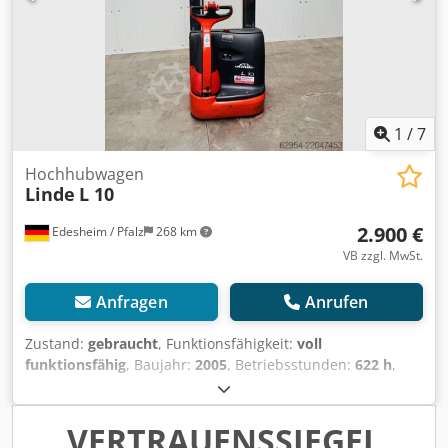
1
/
7
Hochhubwagen
Linde
L 10
2.900 €
Edesheim / Pfalz
268 km
VB zzgl. MwSt.
Anfragen
Anrufen
Zustand:
gebraucht
, Funktionsfähigkeit:
voll
funktionsfähig
, Baujahr:
2005
, Betriebsstunden:
622 h
,
Tragkraft:
100 kg
, Hubhöhe:
4.224 mm
, Freihub:
150 mm
,
Kraftstofftyp:
elektrisch
, Masttyp:
Simplex
, Bauhöhe:
2.640
mm
, Gabellänge:
1.150 mm
, Antriebsart:
Elektro
,
VERTRAUENSSIEGEL