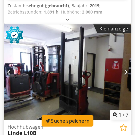
Zustand:
sehr gut (gebraucht)
, Baujahr:
2019
,
Betriebsstunden:
1.891 h
, Hubhöhe:
2.000 mm
,
Kraftstofftyp:
elektrisch
, Gesamthöhe:
1.940 mm
,
Gesamtlänge:
1.800 mm
, Gesamtbreite:
800 mm
, Farbe:
Kleinanzeige
Sonstige
, Leergewicht: 728 kg Codpfx Asw U Anrsbxorf
Hubkapazität: 1.000 kg CE-Kennzeichnung: ja Technischer
Zustand: sehr gut Optischer Zustand: sehr gut Allgemein
Produktionsland: Germany Zustand CE-Typ: CE
1
/
7
Suche speichern
Hochhubwagen
Linde
L10B