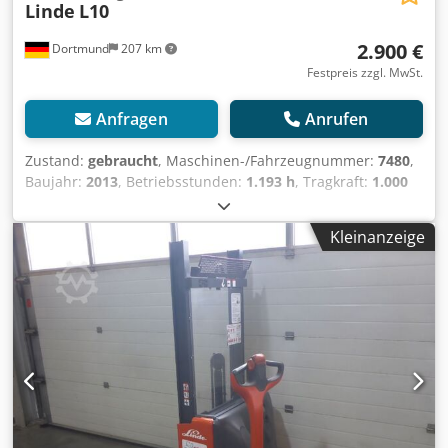
Linde
L10
2.900 €
Dortmund
207 km
Festpreis zzgl. MwSt.
Anfragen
Anrufen
Zustand:
gebraucht
, Maschinen-/Fahrzeugnummer:
7480
,
Baujahr:
2013
, Betriebsstunden:
1.193 h
, Tragkraft:
1.000
kg
, Hubhöhe:
1.490 mm
, Freihub:
1.470 mm
, Kraftstofftyp:
elektrisch
, Masttyp:
Duplex
, Bauhöhe:
1.930 mm
, .: 7480
Kleinanzeige
Gerätedetails: Baujahr : 2013 Tragkraft : 1000 kg Hubhöhe :
1490 mm Abgelesene Betriebsstd. : 1193 h Freihub : 1470
mm Mastart : Duplex Masthöhe : 1930 mm
Länge/Breite/Höhe : 1800 / 810 / 1300 mm Crsdpfx Astw Ap
Ijbxof Betriebsgewicht : 760 kg Batterie von :2014 ----
Ausstattung: * DGS aus Plexi ---- Weitere Geräte
Information: ---- Bei den Betriebsstunden handelt es sich
generell um abgelesene Stunden. Gerne bieten wir Ihnen
den passenden Transport an. Weitere 250 - 300
Gabelstapler, Anbaugeräte und Kehrmaschinen für Sie