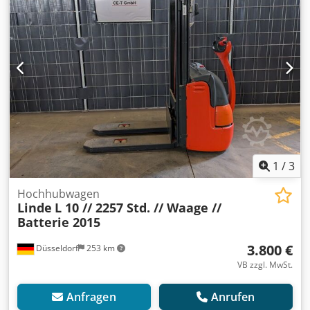
Technisch: gut Cedezrq Rnepfx Abxorf Batterie Volt: 24V
1
/
3
Hochhubwagen
Linde
L 10 // 2257 Std. // Waage //
Batterie 2015
3.800 €
Düsseldorf
253 km
VB zzgl. MwSt.
Anfragen
Anrufen