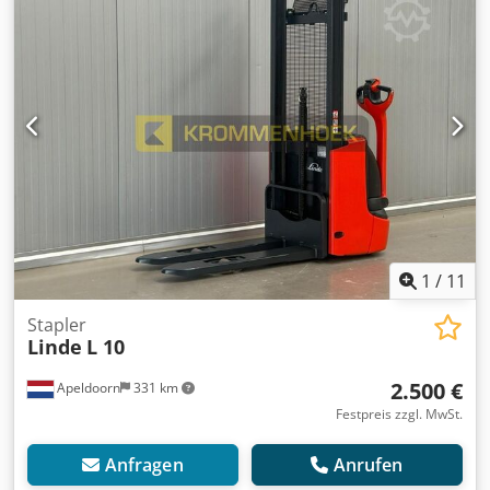
Kennzeichnung: ja Technischer Zustand: sehr gut
Optischer Zustand: sehr gut Allgemein Produktionsland:
Germany Crsdpfx Aew U Appjbxjf Zustand CE-Typ: CE
1
/
11
Stapler
Linde
L 10
2.500 €
Apeldoorn
331 km
Festpreis zzgl. MwSt.
Anfragen
Anrufen