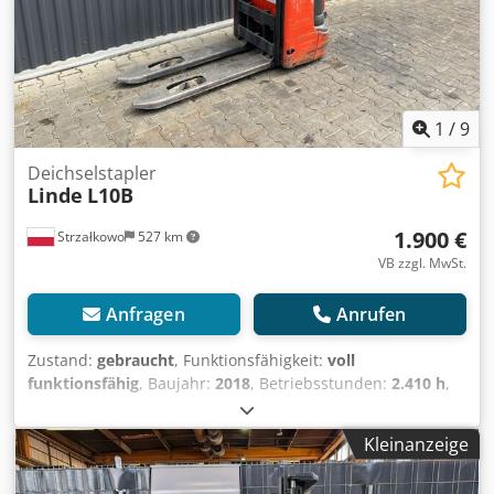
1
/
9
Deichselstapler
Linde
L10B
1.900 €
Strzałkowo
527 km
VB zzgl. MwSt.
Anfragen
Anrufen
Zustand:
gebraucht
, Funktionsfähigkeit:
voll
funktionsfähig
, Baujahr:
2018
, Betriebsstunden:
2.410 h
,
Tragkraft:
1.000 kg
, Hubhöhe:
2.424 mm
, Kraftstofftyp:
elektrisch
, Masttyp:
Simplex
, Bauhöhe:
1.690 mm
,
Kleinanzeige
Antriebsart:
Elektro
, Deichselstapler Masttyp: Standard
Zustand: Einsatzbereit und voll funktionsfähig Zustand