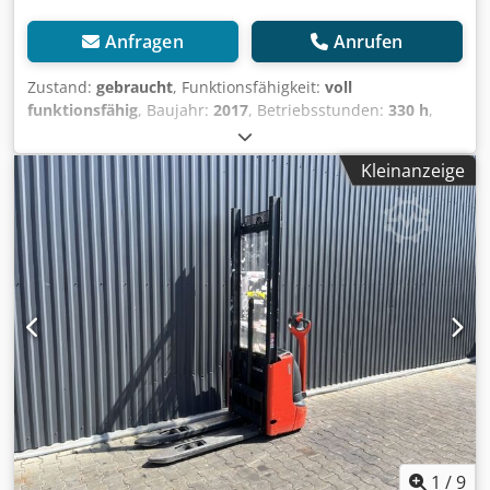
Anfragen
Anrufen
Zustand:
gebraucht
, Funktionsfähigkeit:
voll
funktionsfähig
, Baujahr:
2017
, Betriebsstunden:
330 h
,
Tragkraft:
1.000 kg
, Kraftstofftyp:
elektrisch
, Masttyp:
Triplex
, Antriebsart:
Elektro
, Hochhubwagen Masttyp:
Kleinanzeige
Triplex Crodpfx Aoxx D Hvsbxjf Zustand: Einsatzbereit und
voll funktionsfähig Zustand Technisch: gut
1
/
9