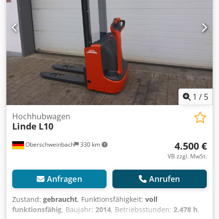
1
/
5
Hochhubwagen
Linde
L10
4.500 €
Oberschweinbach
330 km
VB zzgl. MwSt.
Anfragen
Anrufen
Zustand:
gebraucht
, Funktionsfähigkeit:
voll
funktionsfähig
, Baujahr:
2014
, Betriebsstunden:
2.478 h
,