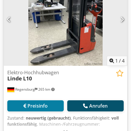
1
/
4
Elektro-Hochhubwagen
Linde
L10
Regensburg
265 km
Preisinfo
Anrufen
Zustand:
neuwertig (gebraucht)
, Funktionsfähigkeit:
voll
funktionsfähig
, Maschinen-/Fahrzeugnummer:
F21172M02087
, Baujahr:
2023
, Betriebsstunden:
915 h
,