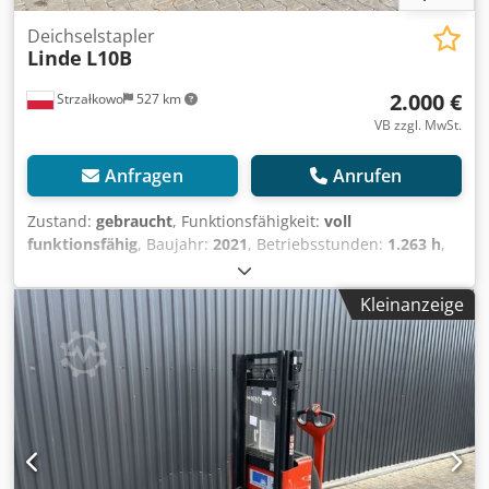
Deichselstapler
Linde
L10B
2.000 €
Strzałkowo
527 km
VB zzgl. MwSt.
Anfragen
Anrufen
Zustand:
gebraucht
, Funktionsfähigkeit:
voll
funktionsfähig
, Baujahr:
2021
, Betriebsstunden:
1.263 h
,
Tragkraft:
1.000 kg
, Hubhöhe:
1.462 mm
, Kraftstofftyp:
elektrisch
, Masttyp:
Simplex
, Bauhöhe:
1.940 mm
,
Kleinanzeige
Antriebsart:
Elektro
, Deichselstapler Masttyp: Mono
Zustand: Einsatzbereit und voll funktionsfähig Zustand
Technisch: gut Batterie Volt: 24V Csdpezrq R Ijfx Abxorf