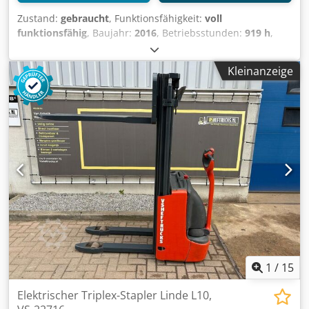
Zustand:
gebraucht
, Funktionsfähigkeit:
voll
funktionsfähig
, Baujahr:
2016
, Betriebsstunden:
919 h
,
Tragkraft:
1.000 kg
, Hubhöhe:
2.424 mm
, Kraftstofftyp:
elektrisch
, Masttyp:
Simplex
, Bauhöhe:
1.765 mm
,
Kleinanzeige
Antriebsart:
Elektro
, Hochhubwagen Crodpevizxzofx Abxef
Masttyp: Standard Zustand: Einsatzbereit und voll
funktionsfähig Zustand Technisch: gut
1
/
15
Elektrischer Triplex-Stapler Linde L10,