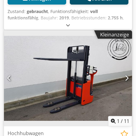
Zustand:
gebraucht
, Funktionsfähigkeit:
voll
funktionsfähig
, Baujahr:
2019
, Betriebsstunden:
2.755 h
,
Tragkraft:
1.000 kg
, Hubhöhe:
1.462 mm
, Kraftstofftyp:
elektrisch
, Masttyp:
Simplex
, Bauhöhe:
1.940 mm
,
Kleinanzeige
Antriebsart:
Elektro
, Deichselstapler Masttyp: Mono
Credpfx Absy Si U Uexef Zustand: Einsatzbereit und voll
funktionsfähig Zustand Technisch: gut Batterie Volt: 24V
1
/
11
Hochhubwagen