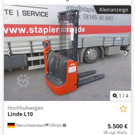
Tragkraft:
1.000 kg
, Hubhöhe:
2.424 mm
, Freihub:
150
Kleinanzeige
mm
, Bauhöhe:
1.765 mm
, LINDE Typ L10 Baureihe 1172-01
Codpfx Aevfmdbsbxorf
1
/
4
Hochhubwagen
Linde
L10
5.500 €
Oberschweinbach
330 km
VB zzgl. MwSt.