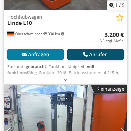
1
/
5
Hochhubwagen
Linde
L10
3.200 €
Oberschweinbach
330 km
VB zzgl. MwSt.
Anfragen
Anrufen
Zustand:
gebraucht
, Funktionsfähigkeit:
voll
funktionsfähig
, Baujahr:
2018
, Betriebsstunden:
4.215 h
,
Tragkraft:
1.000 kg
, Hubhöhe:
1.462 mm
, Kraftstofftyp:
elektrisch
, Masttyp:
Simplex
, Bauhöhe:
1.940 mm
,
Kleinanzeige
Antriebsart:
Elektro
, Hochhubwagen Masttyp: Mono
Zustand: Einsatzbereit und voll funktionsfähig Zustand
Technisch: gut Cedpfxsvizxhe Abxorf