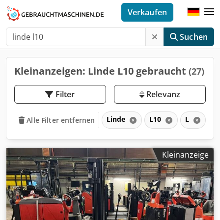
Verkaufen
Suchen
Kleinanzeigen: Linde L10 gebraucht
(27)
Filter
Relevanz
Linde
L10
L
Alle Filter entfernen
Kleinanzeige