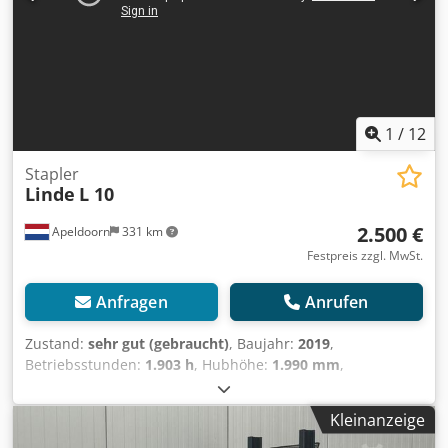
1
/
12
Stapler
Linde
L 10
2.500 €
Apeldoorn
331 km
Festpreis zzgl. MwSt.
Anfragen
Anrufen
Zustand:
sehr gut (gebraucht)
, Baujahr:
2019
,
Betriebsstunden:
1.903 h
, Hubhöhe:
1.990 mm
,
Kraftstofftyp:
elektrisch
, Gesamthöhe:
1.940 mm
,
Gesamtlänge:
1.800 mm
, Gesamtbreite:
800 mm
, Farbe:
Kleinanzeige
Sonstige
, Leergewicht: 728 kg Hubkapazität: 1.000 kg CE-