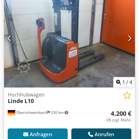
Zustand: Einsatzbereit und voll funktionsfähig Zustand
Technisch: gut Credpfevizxnex Abxsf
1
/
4
Hochhubwagen
Linde
L10
4.200 €
Oberschweinbach
330 km
VB zzgl. MwSt.
Anfragen
Anrufen