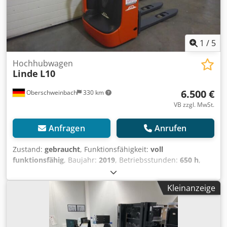
1
/
5
Hochhubwagen
Linde
L10
6.500 €
Oberschweinbach
330 km
VB zzgl. MwSt.
Anfragen
Anrufen
Zustand:
gebraucht
, Funktionsfähigkeit:
voll
funktionsfähig
, Baujahr:
2019
, Betriebsstunden:
650 h
,
Tragkraft:
1.000 kg
, Hubhöhe:
4.471 mm
, Kraftstofftyp:
elektrisch
, Masttyp:
Triplex
, Bauhöhe:
1.998 mm
,
Kleinanzeige
Antriebsart:
Elektro
, Hochhubwagen Credpfx Absvt Hc Tjxjf
Masttyp: Triplex Zustand: Einsatzbereit und voll
funktionsfähig Zustand Technisch: gut