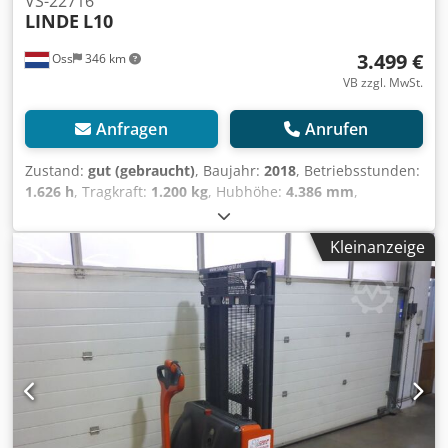
VS-22716
LINDE
L10
3.499 €
Oss
346 km
VB zzgl. MwSt.
Anfragen
Anrufen
Zustand:
gut (gebraucht)
, Baujahr:
2018
, Betriebsstunden:
1.626 h
, Tragkraft:
1.200 kg
, Hubhöhe:
4.386 mm
,
Kraftstofftyp:
elektrisch
, Masttyp:
Triplex
, Bauhöhe:
1.930
mm
, Leergewicht:
950 kg
, Kilometerstand:
1.626 km
,
Kleinanzeige
Elektrischer Triplex-Stapler Marke: Linde (Deutschland)
Baujahr: 2018 Nur 1.626 Betriebsstunden Tragfähigkeit:
1.200 kg Hubhöhe: 4.386 mm Durchfahrtshöhe: 1.930 mm
Ausgestattet mit FREELIFT Batterie: Wartungsfreie Gel-
Batterie Mit externem Ladegerät Automatisches
Befüllsystem Credjy Sa Hbepfx Abxsf