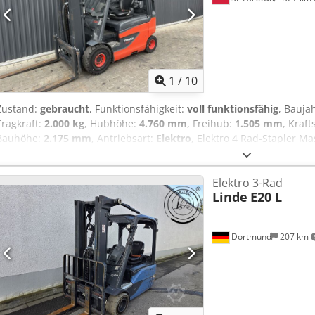
1
/
10
Zustand:
gebraucht
, Funktionsfähigkeit:
voll funktionsfähig
, Bauja
Tragkraft:
2.000 kg
, Hubhöhe:
4.760 mm
, Freihub:
1.505 mm
, Kraft
Bauhöhe:
2.175 mm
, Antriebsart:
Elektro
, Elektro 4 Rad-Stapler Ma
Zustand: Einsatzbereit und voll funktionsfähig Zustand Technisch: gu
entil, 4. Ventil,
Elektro 3-Rad
Linde
E20 L
Dortmund
207 km