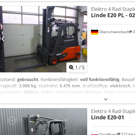
Elektro 4 Rad-Stapl
Linde
E20 PL - 02
Oberschweinbach
3
1
/
5
Zustand:
gebraucht
, Funktionsfähigkeit:
voll funktionsfähig
, Bauja
Tragkraft:
2.000 kg
, Hubhöhe:
5.475 mm
, Kraftstofftyp:
elektrisch
, 
Antriebsart:
Elektro
, Elektro 4 Rad-Stapler Masttyp: Triplex Zustand
Zustand Technisch: gut Seitenschieber, Zinkenverstellgerät, Djdpfx Ac
Halbkabine, Heizung, Vollkabine, Vollfreihub,
Elektro 4 Rad-Stapl
Linde
E20-01
Strzałkowo
527 km