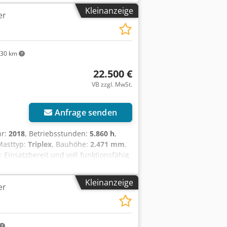
Kleinanzeige
er
30 km
22.500 €
VB zzgl. MwSt.
Anfrage senden
hr:
2018
, Betriebsstunden:
5.860 h
,
Masttyp:
Triplex
, Bauhöhe:
2.471 mm
,
: Einsatzbereit und voll funktionsfähig
szd H Utj Ejck 3. Ventil, 4. Ventil,
Kleinanzeige
er