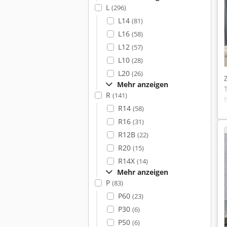
L
(296)
L14
(81)
L16
(58)
L12
(57)
L10
(28)
L20
(26)
Mehr anzeigen
R
(141)
R14
(58)
V
R16
(31)
R12B
(22)
R20
(15)
R14X
(14)
Mehr anzeigen
P
(83)
P60
(23)
P30
(6)
P50
(6)