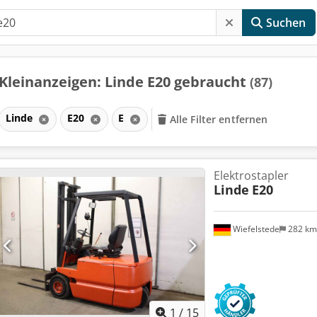
Suchen
Kleinanzeigen: Linde E20 gebraucht
(87)
Linde
E20
E
Alle Filter entfernen
Elektrostapler
Linde
E20
Wiefelstede
282 k
1
/
15