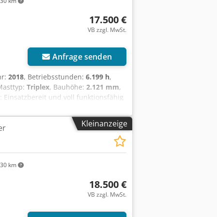
30 km
17.500 €
VB zzgl. MwSt.
Anfrage senden
hr:
2018
, Betriebsstunden:
6.199 h
,
Masttyp:
Triplex
, Bauhöhe:
2.121 mm
,
: Einsatzbereit und voll funktionsfähig
Ventil, Dachabdeckung, Frontscheibe,
Kleinanzeige
er
30 km
18.500 €
VB zzgl. MwSt.