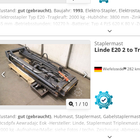
Zustand:
gut (gebraucht)
, Baujahr:
1993
, Elektro-Stapler, Elektrosta
Elektrostapler Typ E20 -Tragkraft: 2000 kg -Hubhöhe: 3800 mm -Zi
45 mm -Betriebsstunden: 10270 h -Batterie: Typ 4 PzS 620 K 80 V -Zu
A siehe Fotos Dcsdpjq Dr Srefx Ac Eok -Abmessung: 555/520/H690 
2030/1150/H2300 mm / mit Mast Höhe 2500 mm -Gewicht: 2890 kg
Staplermast
Linde
E20 2 to T
Wiefelstede
282 k
1
/
10
Zustand:
gut (gebraucht)
, Hubmast, Staplermast, Gabelstaplermast
Dcsdpfx Aewradajc Eok -Hersteller: Linde, Staplermast Triplexmast a
2000 kg -Aufnahme/Maße: siehe Fotos / techn. Zeichnung -Abmess
1070 kg