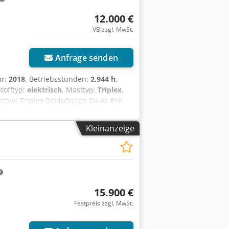
12.000 €
VB zzgl. MwSt.
Anfrage senden
hr:
2018
, Betriebsstunden:
2.944 h
,
stofftyp:
elektrisch
, Masttyp:
Triplex
,
sttyp: Triplex Dcjdpfxjzgzi Do Ac Esk
t Batterie Volt: 80V Seitenschieber, 3.
Kleinanzeige
15.900 €
Festpreis zzgl. MwSt.