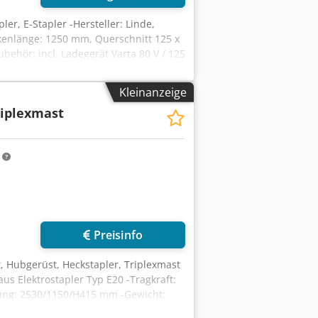
pler, E-Stapler -Hersteller: Linde,
nkenlänge: 1250 mm, Querschnitt 125 x
behör: incl. Ladegerät Varta 80 V / 125
mm / 162 kg -Abmessung Stapler:
Kleinanzeige
riplexmast
m
Preisinfo
, Hubgerüst, Heckstapler, Triplexmast
us Elektrostapler Typ E20 -Tragkraft:
ung: 2530/1150/H415 mm -Gewicht: