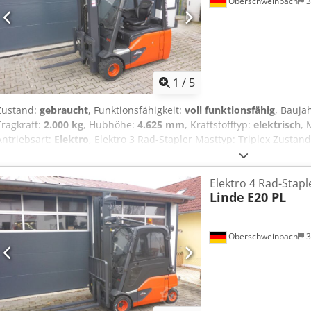
Oberschweinbach
3
1
/
5
Zustand:
gebraucht
, Funktionsfähigkeit:
voll funktionsfähig
, Bauja
Tragkraft:
2.000 kg
, Hubhöhe:
4.625 mm
, Kraftstofftyp:
elektrisch
, 
Antriebsart:
Elektro
, Elektro 3 Rad-Stapler Masttyp: Triplex Zustand
Zustand Technisch: gut Dcedpfxeu Adfbe Ac Eek Seitenschieber, 3. 
Halbkabine,
Elektro 4 Rad-Stapl
Linde
E20 PL
Oberschweinbach
3