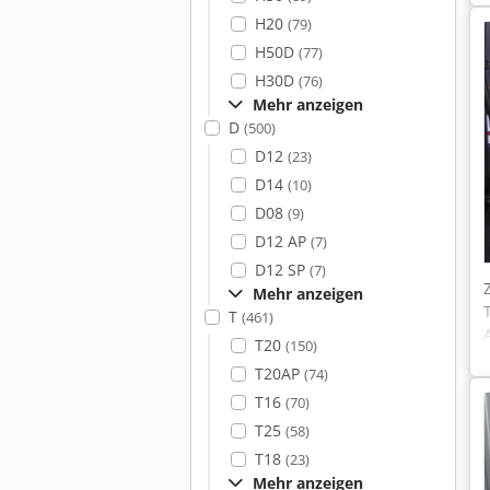
H20
(79)
H50D
(77)
H30D
(76)
Mehr anzeigen
D
(500)
D12
(23)
D14
(10)
D08
(9)
D12 AP
(7)
D12 SP
(7)
Mehr anzeigen
T
(461)
T20
(150)
T20AP
(74)
T16
(70)
T25
(58)
T18
(23)
Mehr anzeigen