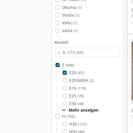
Okuma
(1)
Skoda
(1)
Valla
(1)
salva
(1)
Modell:
E
(606)
E20
(87)
E20/600H
(2)
E16
(170)
E25
(70)
E30
(48)
Mehr anzeigen
H
(793)
H30
(121)
H50
(89)